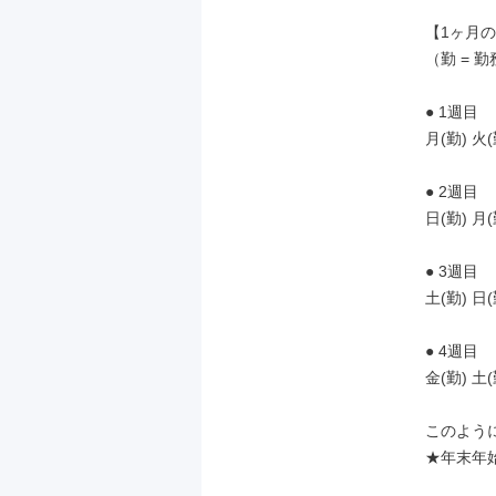
  【1ヶ月のシフト例を見てみましょう！】

  （勤 = 勤務日 / 休 = 休日）

  ● 1週目

  月(勤) 火(勤) 水(勤) 木(勤) 金(休) 土(休)

  ● 2週目

  日(勤) 月(勤) 火(勤) 水(勤) 木(休) 金(休)

  ● 3週目

  土(勤) 日(勤) 月(勤) 火(勤) 水(休) 木(休)

  ● 4週目

  金(勤) 土(勤) 日(勤) 月(勤) 火(休) 水(休)

  このように、お休みの曜日がどんどんズレていくのが特徴です。

  ★年末