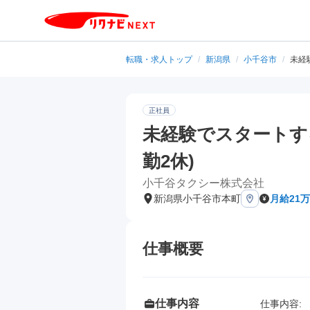
転職・求人トップ
/
新潟県
/
小千谷市
/
未経
正社員
未経験でスタートす
勤2休)
小千谷タクシー株式会社
新潟県小千谷市本町
月給21
仕事概要
仕事内容
仕事内容: 
