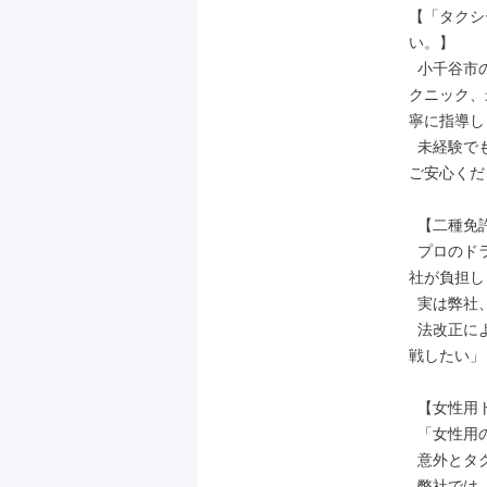
【「タクシ
い。】 

  小千谷市の地理やお客様との効果的なコミュニケーション方法、安全運転のテ
クニック、
寧に指導し
  未経験でも自信を持ってハンドルを握れるまでしっかりとサポートしますので
ご安心くだ
  【二種免許取得費用を全額会社負担！】

  プロのドライバーとして必須の二種免許(約30万)。その取得費用は、すべて会
社が負担し
  実は弊社、19歳で入社して活躍しているメンバーもいるんです！ 

  法改正により19歳から二種免許が取れるようになった今、年齢に関わらず「挑
戦したい」
  【女性用トイレ・ロッカールーム完備！】

  「女性用のトイレって当たり前じゃないの？」そう思ったそこのあなた。

  意外とタクシー会社は女性専用トイレがないこともあります...

  弊社では、トイレだけでなく、休憩室、更衣室も女性専用にご用意しておりま