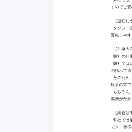
すのでご安
  【運転しやすい車両あり！】

  タクシー会社にとって車両は一番の商売道具です。当社ではその中でも抜群に
運転しやす
  【仕事内容はほとんどが無線配車で営業ほぼ０！】

  弊社の仕事内容は高齢者のお客様を目的地まで送迎する業務がほとんどです。

  弊社ではいつもご利用してくださるお客様が 多いため、ほとんどが配車担当
の指示で送
  そのため、街を走らせてお客様を探したりすることはほとんどないため、未経
験者の方で
  もちろん、未経験者の方には入社後に研修を受けていただくので、道や細かい
業務が分か
  【業務効率化・生産性向上のために超積極的にIT化を進めています！】

  弊社では配車アプリの「GO」を導入しているため、より短時間で稼ぐことが
でき、皆様