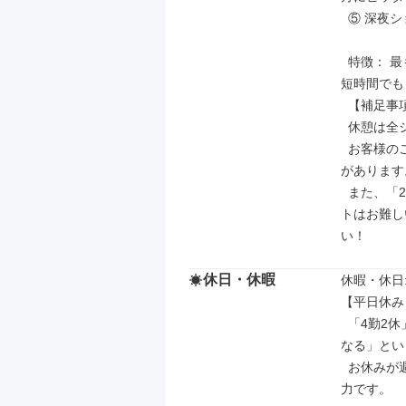
  ⑤ 深夜ショートシフト： 20:00～翌02:00 (実働5時間)

  特徴： 最も短い勤務時間で、効率的に働きたい方向け。深夜の割増料金で、
短時間でも
  【補足事項】

  休憩は全シフト共通で60分です。

  お客様のご利用が多くなる金曜日・土曜日は、出勤にご協力をお願いする場合
があります
  また、「2時間だけ働きたい！」「休みなしで働きたい！」などの無理なシフ
トはお難し
い！
休日・休暇
休暇・休日: 
【平日休み
  「4勤2休」とは、その名の通り「4日間働いたら、次の2日間が必ずお休みに
なる」とい
  お休みが週末に固定されないため、自由な時間の使い方ができるのが大きな魅
力です。
