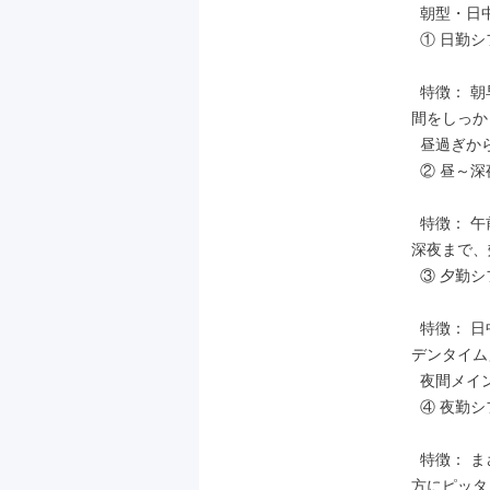
  朝型・日中メインで働きたい方向け

  ① 日勤シフト： 06:00～15:00 (実働8時間)

  特徴： 朝早くから働き、夕方には仕事終わり！夜は家族との時間や趣味の時
間をしっか
  昼過ぎから深夜にかけて働きたい方向け

  ② 昼～深夜シフト： 12:00～24:00 (実働11時間)

  特徴： 午前中はゆっくり過ごしてから出勤。お客様が増え始める時間帯から
深夜まで、
  ③ 夕勤シフト： 15:00～翌02:00 (実働10時間)

  特徴： 日中の用事を済ませてから出勤できます。最もお客様が多い「ゴール
デンタイム
  夜間メインで働きたい方向け

  ④ 夜勤シフト： 19:00～翌03:00 (実働7時間)

  特徴： まさに「稼ぎ時」に集中して働くシフト。日中の時間を自由にしたい
方にピッタ