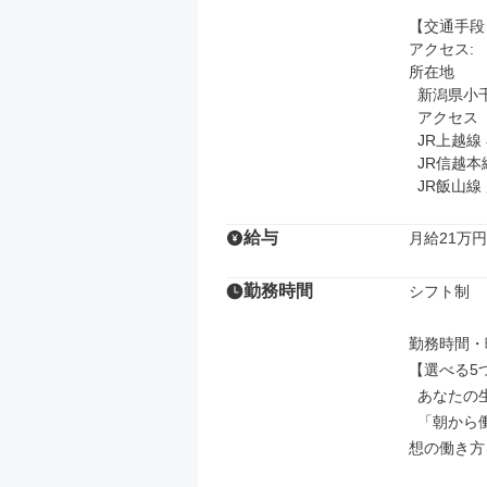
【交通手段】
アクセス: 

所在地

  新潟県小千谷市本町2-1-6

  アクセス

  JR上越線 小千谷駅 車7分

  JR信越本線 塚山駅 車17分

  JR飯山
給与
月給21万円
勤務時間
シフト制

勤務時間・曜
【選べる5
  あなたの生活リズムに合わせて、働く時間を選べます。

  「朝から働いて午後はフリーに」、「午後からしっかり働きたい！」など、理
想の働き方