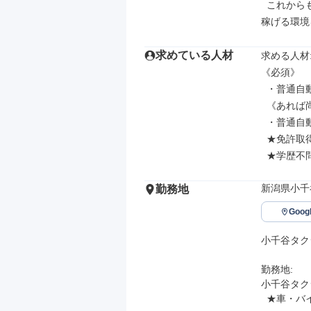
  これからもITや設備への投資を続け、皆様がストレスなく効率的に働き、より
稼げる環境
求めている人材
求める人材: 
《必須》

  ・普通自動車第一種運転免許

  《あれば尚可》

  ・普通自動車第二種運転免許

  ★免許取得支援制度あり(二種免許のない方でもOK)

  ★学歴
新潟県小千
勤務地
Goo
小千谷タク
勤務地: 

小千谷タク
  ★車・バイク通勤OK (無料駐車場あり)
