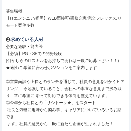
募集職種

【ITエンジニア/福岡】WEB面接可/研修充実/完全フレックス/リ
モート案件多数
求めている人材
必要な経験・能力等

【必須】PG・SEでの開発経験

(何かしらのITスキルをお持ちであれば一度ご応募下さい！！)

★適性/ご希望に合わせポジションをご案内します。

◎営業面談や上長とのランチを通じて、社員の意見を細かくヒア
リング。 今勉強していること、会社への率直な意見まで汲み取
り、常に希望に 沿って対応できる体制を整えています。

◎今年から社長との「サシトーク★」をスタート

 社長と気軽に趣味から悩み事、キャリアについていろいろお話
でき

 ます。社員の意見から、既に新たな企画が生まれました！
