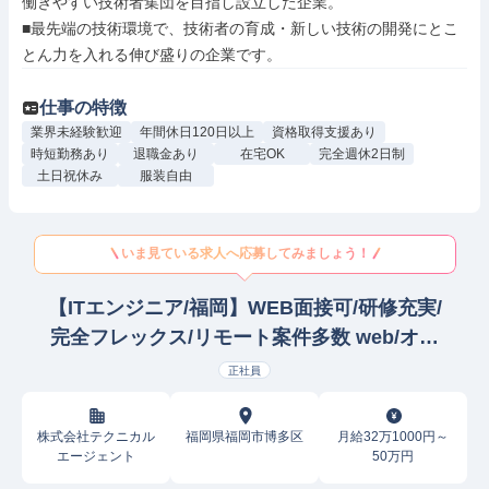
働きやすい技術者集団を目指し設立した企業。

■最先端の技術環境で、技術者の育成・新しい技術の開発にとこ
とん力を入れる伸び盛りの企業です。
仕事の特徴
業界未経験歓迎
年間休日120日以上
資格取得支援あり
時短勤務あり
退職金あり
在宅OK
完全週休2日制
土日祝休み
服装自由
いま見ている求人へ応募してみましょう！
【ITエンジニア/福岡】WEB面接可/研修充実/
完全フレックス/リモート案件多数 web/オー
プンSE
正社員
株式会社テクニカル
福岡県福岡市博多区
月給32万1000円～
エージェント
50万円