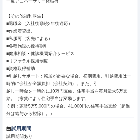
一度アニバーサリー休暇有

【その他福利厚生】

■退職金（入社後勤続3年後適応）

■作業着貸出、

■私服可（客先による）

■各種施設の優待割引

■健康相談・健診機関紹介サービス

■リファラル採用制度

■資格取得補助

■引越しサポート：転居が必要な場合、初期費用、引越費用は一
時的に会社が全額負担（会社契約）。また、引

越し一時金を一時的に10万円支給、住宅手当を毎月最大5万支
給。（家賃により住宅手当は変動します。

※例：家賃5万5,000円の場合、41,000円の住宅手当支給（超過
分は給与から控除）。）
試用期間
試用期間あり
