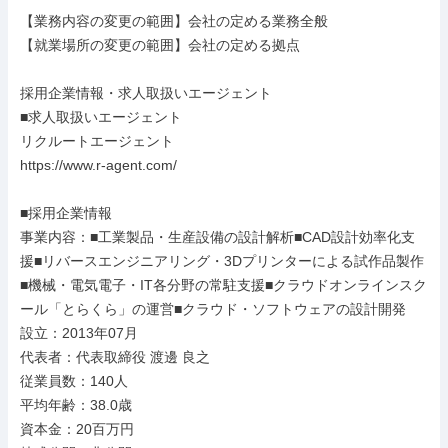
【業務内容の変更の範囲】会社の定める業務全般

【就業場所の変更の範囲】会社の定める拠点

採用企業情報・求人取扱いエージェント

■求人取扱いエージェント

リクルートエージェント

https://www.r-agent.com/

■採用企業情報

事業内容：■工業製品・生産設備の設計解析■CAD設計効率化支
援■リバースエンジニアリング・3Dプリンターによる試作品製作
■機械・電気電子・IT各分野の常駐支援■クラウドオンラインスク
ール「とらくら」の運営■クラウド・ソフトウェアの設計開発

設立：2013年07月

代表者：代表取締役 渡邊 良之

従業員数：140人

平均年齢：38.0歳

資本金：20百万円
