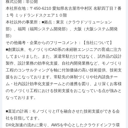
株式公開：非公開

本社所在地：〒450-6210 愛知県名古屋市中村区 名駅四丁目７番
１号 ミッドランドスクエア１０階

本社以外の事業所：■拠点：東京（クラウドソリューション
部）、福岡（福岡システム開発部）、大阪（大阪システム開発
部）

その他備考・企業からのフリーコメント：【当社について】

■創業以来、モノづくり/CAD系の未経験エンジニアの育成に注力
してまいりました。また、派遣常駐だけではなく、試作品の設計
製作、設計業務の効率化支援、自社内開発業務など、モノづくり
工程のコンサルティングを軸に付加価値の高い技術提供、技術支
援をおこなっております。常駐先の体制づくりや社内請負チー
ム・社内設計効率化支援チームとの連携を図り、より深くお客様
のモノづくり工程における技術支援をおこなっている点が強みと
なっております。

■直近の計画：モノづくりとITを融合させた技術支援ができる会
社を目指してます。

DX化加速の流れに乗り、AWSを中心としたクラウドインフラ環