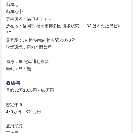
勤務地

勤務地①

事業所名：福岡オフィス

所在地：福岡県 福岡市博多区 博多駅東1-1-33 はかた近代ビル 
2F

最寄駅：JR 博多南線 博多駅 徒歩3分

喫煙環境：屋内全面禁煙

備考：※ 電車通勤推奨

転勤：当面無
給与
月給32万1000円～50万円

想定年収

450万円～600万円

雇用形態
