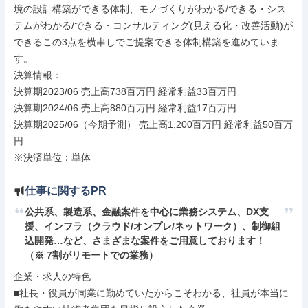
境の設計構築ができる体制、モノづくりがわかる/できる・シス
テムがわかる/できる・コンサルティング(見える化・改善活動)が
できるこの3点を横串しでご提案できる体制構築を進めていま
す。

決算情報：

決算期2023/06 売上高738百万円 経常利益33百万円

決算期2024/06 売上高880百万円 経常利益17百万円

決算期2025/06（今期予測） 売上高1,200百万円 経常利益50百万
円

※決済単位：単体
仕事に関するPR
公共系、製造系、金融案件を中心に業務システム、DX支
援、インフラ（クラウド/オンプレ/ネットワーク）、制御組
込開発…など、さまざまな案件をご用意しております！
（※ 7割がリモートでの業務）
企業・求人の特色

■社長・役員が同業に勤めていたからこそわかる、社員が本当に