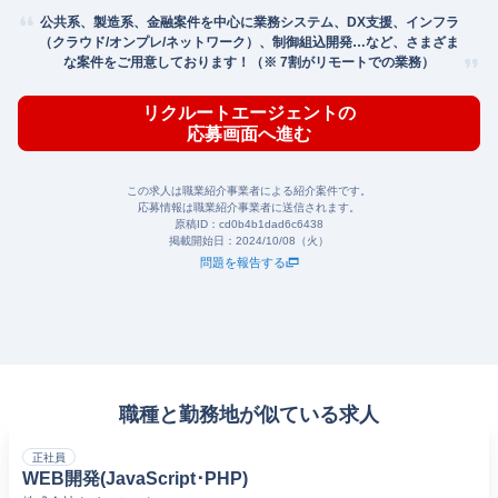
公共系、製造系、金融案件を中心に業務システム、DX支援、インフラ
（クラウド/オンプレ/ネットワーク）、制御組込開発…など、さまざま
な案件をご用意しております！（※ 7割がリモートでの業務）
リクルートエージェントの
応募画面へ進む
この求人は職業紹介事業者による紹介案件です。
応募情報は職業紹介事業者に送信されます。
原稿ID：
cd0b4b1dad6c6438
掲載開始日：
2024/10/08（火）
問題を報告する
職種と勤務地が似ている求人
正社員
WEB開発(JavaScript･PHP)