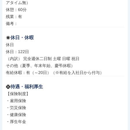
アタイム無）

休憩：60分

残業：有

備考：
休日・休暇
休日

休日：122日

（内訳） 完全週休二日制 土曜 日曜 祝日

その他（夏季、年末年始、慶弔休暇）

有給休暇：有（～20日）（※有給を入社日から付与）
待遇・福利厚生
【保険制度】

・雇用保険

・労災保険

・健康保険

・厚生年金
