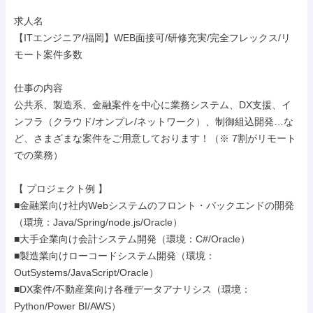
求人名

【ITエンジニア/福岡】WEB面接可/研修充実/完全フレックス/リ
モート案件多数

仕事の内容

公共系、製造系、金融案件を中心に業務システム、DX支援、イ
ンフラ（クラウド/オンプレ/ネットワーク）、制御組込開発…な
ど、さまざまな案件をご用意しております！（※ 7割がリモート
での業務）

【 プロジェクト例 】

■金融業向け社内Webシステムのフロント・バックエンドの開発
（環境：Java/Spring/node.js/Oracle）

■大手企業向け会計システム開発（環境：C#/Oracle）

■製造業向けローコードシステム開発（環境：
OutSystems/JavaScript/Oracle）

■DX案件/不動産業向け各種データアナリシス（環境：
Python/Power BI/AWS）
