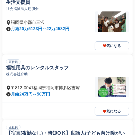
生活支援員
社会福祉法人翔朋会
福岡県小郡市三沢
月給20万5123円～22万4582円
気になる
正社員
福祉用具のレンタルスタッフ
株式会社介助
〒812-0041福岡県福岡市博多区吉塚
月給24万円～50万円
気になる
正社員
【宿直(夜勤なし)・時短O K】世話人/子ども向け障がい