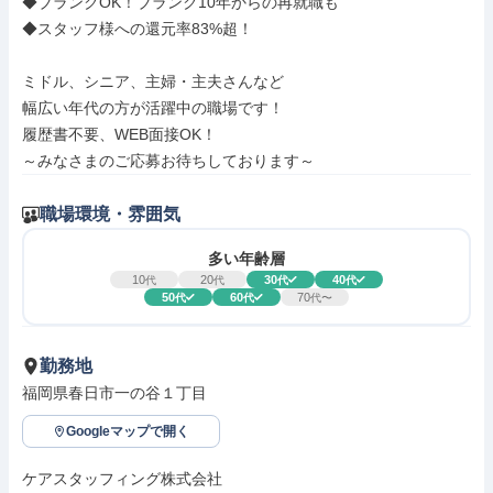
◆ブランクOK！ブランク10年からの再就職も

◆スタッフ様への還元率83%超！

ミドル、シニア、主婦・主夫さんなど

幅広い年代の方が活躍中の職場です！

履歴書不要、WEB面接OK！

～みなさまのご応募お待ちしております～
職場環境・雰囲気
多い年齢層
10
20
30
40
代
代
代
代
50
60
70
代
代
代〜
勤務地
福岡県春日市一の谷１丁目
Googleマップで開く
ケアスタッフィング株式会社
