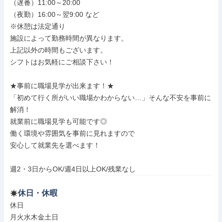
（遅番）11:00～20:00

（夜勤）16:00～翌9:00 など

※休憩は法定通り

施設によって勤務時間が異なります。

上記以外の時間もございます。

シフトはお気軽にご相談下さい！

★事前に職場見学が出来ます！★

「初めて行く所がいい職場かわからない…」そんな不安を事前に
解消！

就業前に職場見学も可能です◎

働く環境や雰囲気を事前に見れますので

安心して就業先を選べます！

週2・3日からOK/週4日以上OK/残業なし
休日・休暇
休日

月火水木金土日
