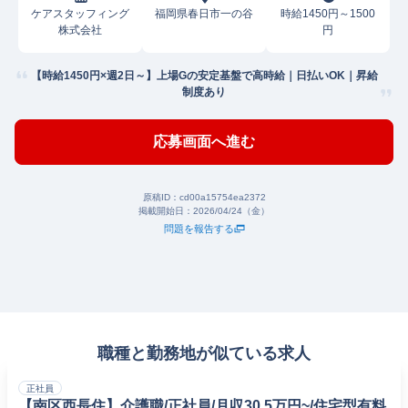
ケアスタッフィング
福岡県春日市一の谷
時給1450円～1500
株式会社
円
【時給1450円×週2日～】上場Gの安定基盤で高時給｜日払いOK｜昇給
制度あり
応募画面へ進む
原稿ID：
cd00a15754ea2372
掲載開始日：
2026/04/24（金）
問題を報告する
職種と勤務地が似ている求人
正社員
【南区西長住】介護職/正社員/月収30.5万円~/住宅型有料