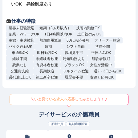
いOK｜昇給制度あり
仕事の特徴
業界未経験歓迎
短期（3ヵ月以内）
扶養内勤務OK
副業・WワークOK
1日4時間以内OK
土日祝のみOK
主婦・主夫歓迎
無期雇用派遣
60代も応募可
フリーター歓迎
バイク通勤OK
短期
シフト自由
学歴不問
車通勤OK
即日勤務OK
職場見学可
平日のみOK
経験不問
未経験者歓迎
時短勤務あり
経験者歓迎
残業なし
有資格者歓迎
ブランクOK
女性が活躍中
交通費支給
長期歓迎
フルタイム歓迎
週2・3日からOK
週4日以上OK
第二新卒歓迎
履歴書不要
友達と応募OK
いま見ている求人へ応募してみましょう！
デイサービスの介護職員
派遣社員
無期雇用派遣