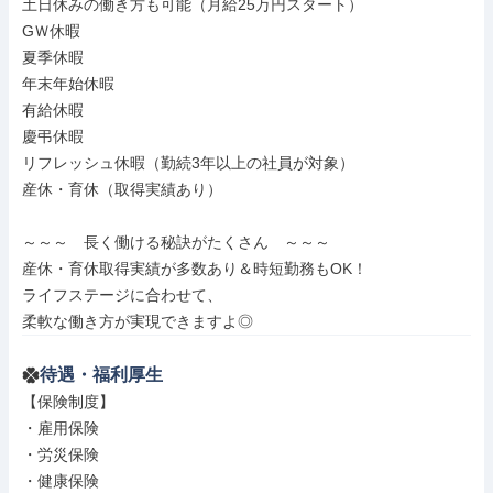
土日休みの働き方も可能（月給25万円スタート）

GＷ休暇

夏季休暇

年末年始休暇

有給休暇

慶弔休暇

リフレッシュ休暇（勤続3年以上の社員が対象）

産休・育休（取得実績あり）

～～～　長く働ける秘訣がたくさん　～～～

産休・育休取得実績が多数あり＆時短勤務もOK！

ライフステージに合わせて、

柔軟な働き方が実現できますよ◎
待遇・福利厚生
【保険制度】

・雇用保険

・労災保険

・健康保険
