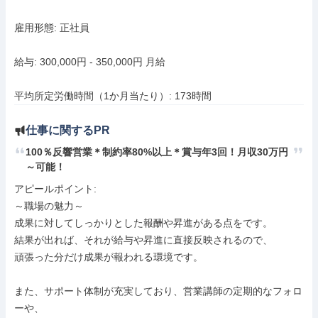
雇用形態: 正社員

給与: 300,000円 - 350,000円 月給

平均所定労働時間（1か月当たり）: 173時間
仕事に関するPR
100％反響営業＊制約率80%以上＊賞与年3回！月収30万円
～可能！
アピールポイント: 

～職場の魅力～

成果に対してしっかりとした報酬や昇進がある点をです。

結果が出れば、それが給与や昇進に直接反映されるので、

頑張った分だけ成果が報われる環境です。

また、サポート体制が充実しており、営業講師の定期的なフォロ
ーや、
