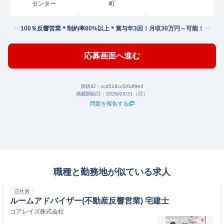
センター
町
100％反響営業＊制約率80%以上＊賞与年3回！月収30万円～可能！
応募画面へ進む
原稿ID：
ccd518ccf26df9e4
掲載開始日：
2026/05/31（日）
問題を報告する
職種と勤務地が似ている求人
正社員
ルームアドバイザー(不動産反響営業) 宅建士
コアレイズ株式会社