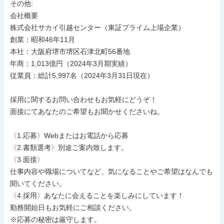
その他: 

会社概要

株式会社サカイ引越センター（東証プライム上場企業）

創業：昭和46年11月

本社：大阪府堺市堺区石津北町56番地

年商：1,013億円（2024年3月期実績）

従業員：総計5,997名（2024年3月31日現在）

採用に関するお問い合わせもお気軽にどうぞ！

面接にてあなたのご希望もお聞かせくださいね。

〈1.応募〉Webまたはお電話から応募

〈2.書類選考〉別途ご案内致します。

〈3.面接〉

仕事内容や職場についてなど、気になることやご希望はなんでも
聞いてください。

〈4.採用〉あなたに会えることを楽しみにしています！

勤務開始日もお気軽にご相談ください。

※応募の秘密は厳守します。
