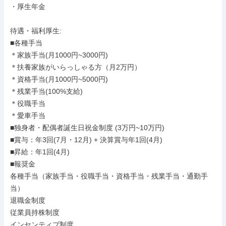
・厚生年金

待遇・福利厚生: 

■各種手当

＊家族手当(月1000円~3000円)

＊扶養家族がいらっしゃる方（月2万円）

＊資格手当(月1000円~5000円)

＊残業手当(100%支給)

＊役職手当

＊愛車手当

■独身者・配偶者誕生日祝金制度 (3万円~10万円)

■賞与：年3回(7月・12月) + 決算賞与年1回(4月)

■昇給：年1回(4月)

■報奨金

各種手当（家族手当・役職手当・資格手当・残業手当・通勤手
当）

退職金制度

従業員持株制度

インセンティブ制度
