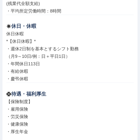
(残業代全額支給)

・平均所定労働時間：8時間
休日・休暇
休日休暇

*【休日休暇】*

・週休2日制を基本とするシフト勤務

（月9～10日/例：日＋平日1日）

・年間休日113日

・有給休暇

・慶弔休暇
待遇・福利厚生
【保険制度】

・雇用保険

・労災保険

・健康保険

・厚生年金
