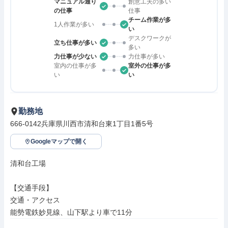
マニュアル通り
創意工夫の多い
の仕事
仕事
チーム作業が多
1人作業が多い
い
デスクワークが
立ち仕事が多い
多い
力仕事が少ない
力仕事が多い
室内の仕事が多
室外の仕事が多
い
い
勤務地
666-0142兵庫県川西市清和台東1丁目1番5号
Googleマップで開く
清和台工場

【交通手段】

交通・アクセス

能勢電鉄妙見線、山下駅より車で11分