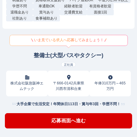
制服あり
資格取得支援あり
バイク通勤OK
中途入社50％以上
学歴不問
車通勤OK
経験者歓迎
有資格者歓迎
退職金あり
賞与あり
交通費支給
面接1回
社割あり
食事補助あり
いま見ている求人へ応募してみましょう！
整備士(大型バスやタクシー)
正社員
株式会社阪急阪神エ
〒666-0142兵庫県
年俸310万円～465
ムテック
川西市清和台東
万円
大手企業で生活安定！年間休日113日・賞与年3回・学歴不問！
応募画面へ進む