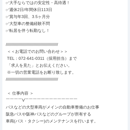
✅大手ならではの安定性・高待遇！

✅週休2日/年間休日113日

✅賞与年3回、3.5ヶ月分

✅大型車の整備経験不問

✅転居を伴う転勤なし！

/////////////////////////////////////////////

 ＜＜お電話でのお問い合わせ＞＞

 TEL：072-641-0311（採用担当）まで

 「求人を見た」とお伝えください。

 ※一切の営業電話をお断り致します。

/////////////////////////////////////////////

 ＜ 仕事内容 ＞

￣￣￣￣V￣￣￣￣￣￣￣￣￣￣￣￣￣

バスなどの大型車両がメインの自動車整備のお仕事

阪急バスや阪神バスなどのグループが所有する

車両(バス・タクシー)のメンテナンスを行います。
