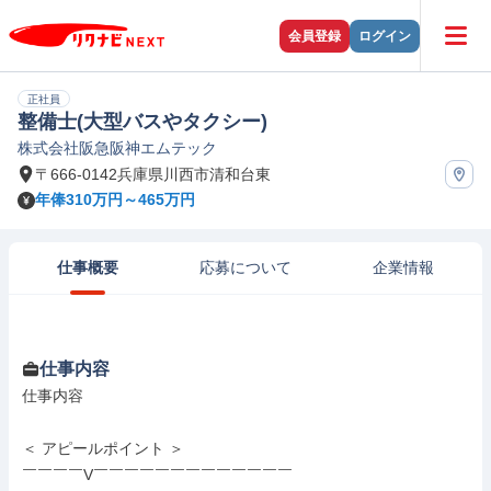
会員登録
ログイン
正社員
整備士(大型バスやタクシー)
株式会社阪急阪神エムテック
〒666-0142兵庫県川西市清和台東
年俸310万円～465万円
仕事概要
応募について
企業情報
仕事内容
仕事内容

＜ アピールポイント ＞

￣￣￣￣V￣￣￣￣￣￣￣￣￣￣￣￣￣
