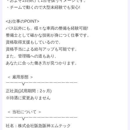
・およそ1日掛けて1台を扱うイメージです。

・チームで動くので大型未経験でも安心!

<お仕事のPOINT>

バス以外にも、様々な車両の整備を経験可能!

整備士として確かな技術が身につく仕事です。

資格取得支援もしているので、

資格手当による給与アップも可能です。

また、管理職への道もあり、

あなたに合った働き方が見つかります。

 ＜ 雇用形態 ＞

￣￣￣￣V￣￣￣￣￣￣￣￣￣￣￣￣￣

正社員(試用期間：2ヶ月)

※待遇に変更ありません

 ＜ 当社について ＞

￣￣￣￣V￣￣￣￣￣￣￣￣￣￣￣￣￣

社名：株式会社阪急阪神エムテック
