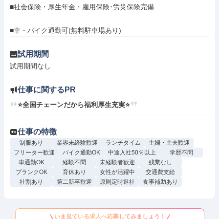
■社会保険・厚生年金・雇用保険･労災保険完備

■車・バイク通勤可(無料駐車場あり)
試用期間
試用期間なし
仕事に関するPR
⭐全国チェーンだから福利厚生充実⭐
仕事の特徴
制服あり
業界未経験歓迎
ランチタイム
主婦・主夫歓迎
フリーター歓迎
バイク通勤OK
中途入社50％以上
学歴不問
車通勤OK
経験不問
未経験者歓迎
残業なし
ブランクOK
育休あり
女性が活躍中
交通費支給
社割あり
第二新卒歓迎
原則定時退社
食事補助あり
いま見ている求人へ応募してみましょう！