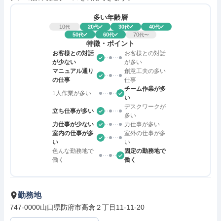
多い年齢層
10
20
30
40
代
代
代
代
50
60
70
代
代
代〜
特徴・ポイント
お客様との対話
お客様との対話
が少ない
が多い
マニュアル通り
創意工夫の多い
の仕事
仕事
チーム作業が多
1人作業が多い
い
デスクワークが
立ち仕事が多い
多い
力仕事が少ない
力仕事が多い
室内の仕事が多
室外の仕事が多
い
い
色んな勤務地で
固定の勤務地で
働く
働く
勤務地
747-0000山口県防府市高倉２丁目11-11-20