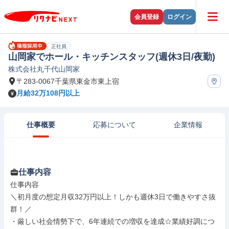
会員登録
ログイン
正社員
山岡家でホール・キッチンスタッフ(週休3日/夜勤)
株式会社丸千代山岡家
〒283-0067千葉県東金市東上宿
月給32万108円以上
仕事概要
応募について
企業情報
仕事内容
仕事内容

＼初月度の想定月収32万円以上！しかも週休3日で働きやすさ抜
群！／

・厳しい社会情勢下で、6年連続での増収を達成☆業績好調につ