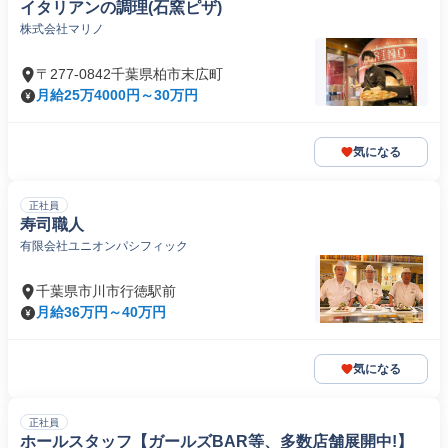
イタリアンの調理(石窯ピザ)
株式会社マリノ
〒277-0842千葉県柏市末広町
月給25万4000円～30万円
気になる
正社員
寿司職人
有限会社ユニオンパシフィック
千葉県市川市行徳駅前
月給36万円～40万円
気になる
正社員
ホールスタッフ【ガールズBAR等、多数店舗展開中!】