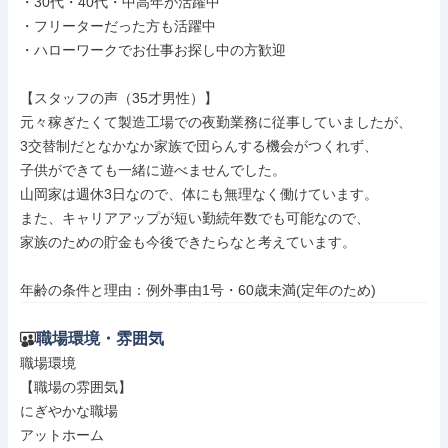
・30代・40代・中高年が活躍中

・フリーターだった方も活躍中

・ハローワークでお仕事お探し中の方歓迎

【スタッフの声（35才男性）】

元々稼ぎたくて製造工場での夜勤業務に従事していましたが、

3交替制だとなかなか家族で団らんする機会がつくれず、

子供ができても一緒に遊べませんでした。

山岡家は週休3日なので、体にも無理なく働けています。

また、キャリアアップが短い勤続年数でも可能なので、

家族のための貯金も今後できたらなと考えています。

年齢の条件と理由：例外事由1号・60歳未満(定年のため)
職場環境・雰囲気
職場環境

【職場の雰囲気】

にぎやかな職場

アットホーム
