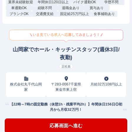
業界未経験歓迎
年間休日120日以上
バイク通勤OK
学歴不問
車通勤OK
経験不問
退職金あり
賞与あり
ブランクOK
交通費支給
固定給25万円以上
食事補助あり
いま見ている求人へ応募してみましょう！
山岡家でホール・キッチンスタッフ(週休3日/
夜勤)
正社員
株式会社丸千代山岡
〒283-0067千葉県
月給32万108円以上
家
東金市東上宿
【22時～7時の固定勤務（休憩1h・残業平均2h）】年間休日156日◎初
月から月収32万円！
応募画面へ進む