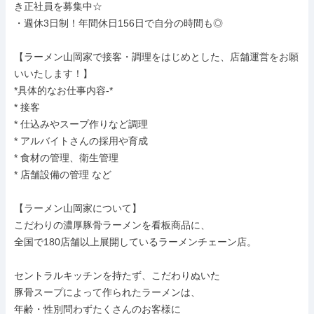
き正社員を募集中☆

・週休3日制！年間休日156日で自分の時間も◎

【ラーメン山岡家で接客・調理をはじめとした、店舗運営をお願
いいたします！】

*具体的なお仕事内容-*

* 接客

* 仕込みやスープ作りなど調理

* アルバイトさんの採用や育成

* 食材の管理、衛生管理

* 店舗設備の管理 など

【ラーメン山岡家について】

こだわりの濃厚豚骨ラーメンを看板商品に、

全国で180店舗以上展開しているラーメンチェーン店。

セントラルキッチンを持たず、こだわりぬいた

豚骨スープによって作られたラーメンは、

年齢・性別問わずたくさんのお客様に
