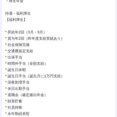
・厚生年金

待遇・福利厚生

【福利厚生】

* 昇給年2回（3月・9月）

* 賞与年2回（昨年度支給実績あり）

* 社会保険完備

* 交通費規定支給

* 出張手当

* 時間外手当（全額支給）

* 誕生日休暇

* 誕生日手当（誕生月に1万円支給）

* 深夜割増手当

* 休日出勤手当

* 退職金（確定拠出年金）

* 財形貯蓄

* 社員持株

* 永年勤続表彰
