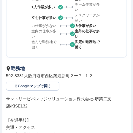
チーム作業が多
1人作業が多い
い
デスクワークが
立ち仕事が多い
多い
力仕事が少ない
力仕事が多い
室内の仕事が多
室外の仕事が多
い
い
色んな勤務地で
固定の勤務地で
働く
働く
勤務地
592-8331大阪府堺市西区築港新町２ー７−１２
Googleマップで開く
サントリービバレッジソリューション株式会社-堺第二支
店/KISE132

【交通手段】

交通・アクセス
