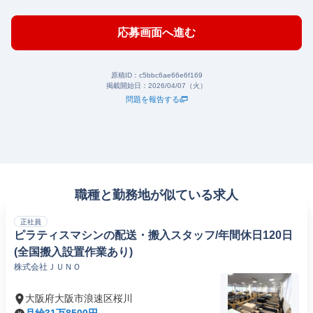
応募画面へ進む
原稿ID：
c5bbc6ae66e6f169
掲載開始日：
2026/04/07（火）
問題を報告する
職種と勤務地が似ている求人
正社員
ピラティスマシンの配送・搬入スタッフ/年間休日120日
(全国搬入設置作業あり)
株式会社ＪＵＮＯ
大阪府大阪市浪速区桜川