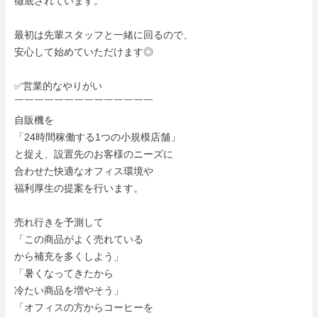
徹底されています。

最初は先輩スタッフと一緒に回るので、

安心して始めていただけます◎

✅営業的なやりがい

￣￣￣￣￣￣￣￣￣￣￣￣￣￣

自販機を

「24時間稼働する1つの小規模店舗」

と捉え、設置先のお客様のニーズに

合わせた快適なオフィス環境や

福利厚生の提案を行います。

売れ行きを予測して

「この商品がよく売れている

から補充を多くしよう」

「暑くなってきたから

冷たい商品を増やそう」

「オフィスの方からコーヒーを
