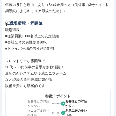
年齢の条件と理由：あり（34歳未満の方（例外事由3号のイ・長
期勤続によるキャリア形成のため））
職場環境・雰囲気
職場環境

■従業員数1000名以上の安定組織

■会社全体の男性割合90%

■ドライバー職の男性割合97%

フレンドリーな雰囲気で

20代～30代前半の若手が多数活躍！

最新のAIシステムや冷感ユニフォーム

など現場の負担軽減に繋がる

設備投資にも積極的です。
特徴・ポイント
お客様との対話
お客様との対話
が少ない
が多い
マニュアル通り
創意工夫の多い
の仕事
仕事