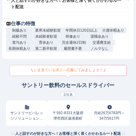
人と話すのが好きな方へ！お客様と深く長くかかわるルー
ト配送
仕事の特徴
制服あり
業界未経験歓迎
年間休日120日以上
介護休暇あり
経験不問
未経験者歓迎
研修あり
退職金あり
賞与あり
育休あり
完全週休2日制
交通費支給
長期休暇あり
第二新卒歓迎
履歴書不要
ノルマなし
いま見ている求人へ応募してみましょう！
サントリー飲料のセールスドライバー
正社員
サントリービバレッ
〒592-8331大阪府
月給26万6783円～
ジソリューション株
堺市西区築港新町
34万5617円
式会社
人と話すのが好きな方へ！お客様と深く長くかかわるルート配送