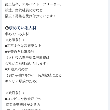
第二新卒、アルバイト、フリーター、

派遣、契約社員の方など

幅広く募集を受け付けています！
求めている人材
求めている人材

＜必須条件＞

■高卒または高専卒以上

■要普通自動車免許

（入社後の準中型免許取得は

会社が全額補助いたします）

■34歳未満の方

（例外事由3号のイ・長期勤続による

キャリア形成のため）

＜歓迎条件＞

■コンビニや飲食店での

 接客販売経験がある方
