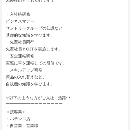
未経験の方でも安心です！

・入社時研修

ビジネスマナー、

サントリーグループの知識など

基礎的な知識を学びます。

・先輩社員同行

先輩社員とOJTを実施します。

・安全運転研修

実際に車を運転しての研修です。

・スキルアップ研修

商品の入れ替えなど、

自販機の知識を学びます。

✅以下のような方がご入社・活躍中

￣￣￣￣￣￣￣￣￣￣￣￣￣￣

＜接客業＞

・パチンコ店

・自営業、営業職
