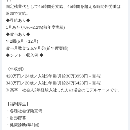
固定残業代として45時間分支給、45時間を超える時間外労働は
追加で支給。

◆昇給あり◆

1月あたり0%~2.2%(前年度実績)

◆賞与あり◆

年2回(6月・12月)

賞与月数 計2.6か月分(前年度実績)

◆シフト・収入例 ◆

《年収例》

420万円／24歳／入社5年目(月給30万3958円＋賞与)

343万円／20歳／入社1年目(月給24万6423円＋賞与)

※高卒・社会人2年経験入社した方の場合のモデルケースです。

【福利厚生】

・各種社会保険完備

・財形貯蓄

・健康診断(年1回)
