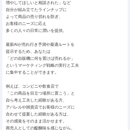
増やしてほしいと相談された」など

自分が組み立てたラインナップに

よって商品の売り切れを防ぎ、

お客様のニーズに応え

多くの人々の日常に潤いを提供。

最新AIが売れ行き予測や最適ルートを

提示するため、あなたは

「どの自販機に何を置けば売れるか」

というマーケティング戦略の実行と工夫

に集中することができます。

例えば、コンビニや飲食店で

「この商品を目立つ場所に置こう」と

自ら考え工夫した経験がある方、

アパレルや雑貨店でお客様のニーズに

合わせて提案した経験がある方は、

その感覚をそのまま活かせます。

商売人としての醍醐味を感じながら、
