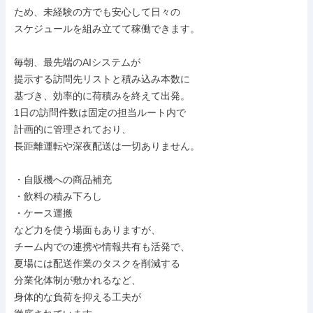
ため、未経験の方でも安心して日々の

スケジュールを組み立てて稼働できます。

毎朝、最先端のAIシステムが

提示する訪問先リストと積み込み本数に

基づき、効率的に荷積みを終えて出発。

1日の訪問件数は固定の担当ルート内で

計画的に管理されており、

長距離運転や深夜配送は一切ありません。

・自販機への商品補充

・飲料の積み下ろし

・ケース運搬

など力を使う場面もありますが、

チーム内での連携や情報共有も活発で、

夏場には配送作業のタスクを削減する

分業化体制が敷かれるなど、

身体的な負荷を抑える工夫が
