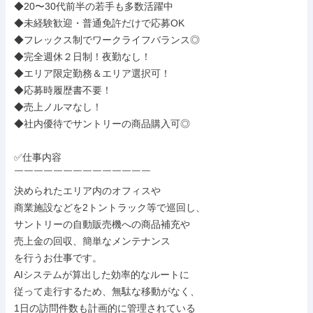
◆20〜30代前半の若手も多数活躍中

◆未経験歓迎・普通免許だけで応募OK

◆フレックス制でワークライフバランス◎

◆完全週休２日制！夜勤なし！

◆エリア限定勤務＆エリア選択可！

◆応募時履歴書不要！

◆売上ノルマなし！

◆社内優待でサントリーの商品購入可◎

✅仕事内容

￣￣￣￣￣￣￣￣￣￣￣￣￣￣

決められたエリア内のオフィスや

商業施設などを2トントラック等で巡回し、

サントリーの自動販売機への商品補充や

売上金の回収、簡単なメンテナンス

を行うお仕事です。

AIシステムが算出した効率的なルートに

従って走行するため、無駄な移動がなく、

1日の訪問件数も計画的に管理されている
