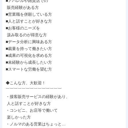
■アパレルや雑貨店での

 販売経験がある方

■営業職を併願している方

■人と話すことが好きな方

■お客様のニーズを

 汲み取るのが得意な方

■データ分析に興味ある方

■裁量を持って働きたい方

■成果の可視化を求める方

■未経験から成長したい方

■スマートな労働を望む方

◆こんな方、大歓迎！

￣￣￣￣￣￣￣￣￣￣￣￣￣￣

・接客販売サービスの経験があり、

 人と話すことが好きな方

・コンビニ、お店等で働いて

 楽しかった方

・ノルマのある営業はちょっと…
