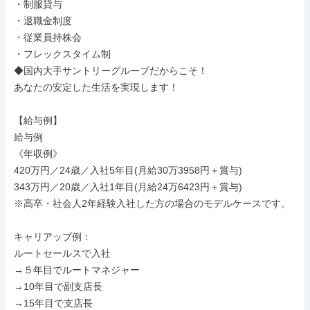
・制服貸与

・退職金制度

・従業員持株会

・フレックスタイム制

◆国内大手サントリーグループだからこそ！

あなたの安定した生活を実現します！

【給与例】

給与例

《年収例》

420万円／24歳／入社5年目(月給30万3958円＋賞与)

343万円／20歳／入社1年目(月給24万6423円＋賞与)

※高卒・社会人2年経験入社した方の場合のモデルケースです。

キャリアップ例：

ルートセールスで入社

→５年目でルートマネジャー

→10年目で副支店長

→15年目で支店長