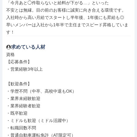
「今月あと◯件取らないと給料が下がる…」といった

不安とは無縁。目の前のお客様に誠実に向き合える環境です。

入社時から高い月給でスタートし半年後、1年後にも昇給も◎

早いメンバーは入社から1年半で主任までスピード昇格していま
す！
求めている人材
資格

【応募条件】

・営業経験3年以上

【歓迎条件】

・学歴不問（中卒、高校中退もOK）

・業界未経験歓迎

・業界経験者歓迎

・既卒歓迎

・ミドルも歓迎（ミドル活躍中）

・転職回数不問

・普通自動車運転免許（AT限定可）
