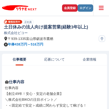
会員登録
ログイン
正社員
土日休みの法人向け提案営業(経験3年以上)
株式会社ビコー
〒939-1335富山県砺波市鷹栖
年俸438万円～516万円
仕事概要
応募について
企業情報
仕事内容
仕事内容

【創立49年！安心・安定の老舗企業】

＼株式会社BIKOの注目ポイント／

・＜固定給で安定＞成績に関わらず安定して稼げる！
