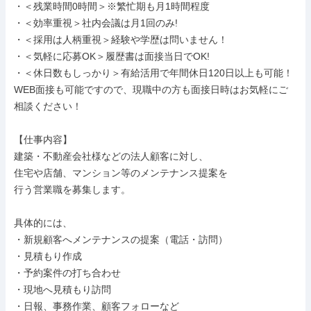
・＜残業時間0時間＞※繁忙期も月1時間程度

・＜効率重視＞社内会議は月1回のみ!

・＜採用は人柄重視＞経験や学歴は問いません！

・＜気軽に応募OK＞履歴書は面接当日でOK!

・＜休日数もしっかり＞有給活用で年間休日120日以上も可能！

WEB面接も可能ですので、現職中の方も面接日時はお気軽にご
相談ください！

【仕事内容】

建築・不動産会社様などの法人顧客に対し、

住宅や店舗、マンション等のメンテナンス提案を

行う営業職を募集します。

具体的には、

・新規顧客へメンテナンスの提案（電話・訪問）

・見積もり作成

・予約案件の打ち合わせ

・現地へ見積もり訪問

・日報、事務作業、顧客フォローなど
