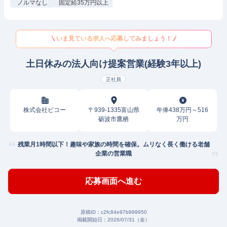
ノルマなし
固定給35万円以上
いま見ている求人へ応募してみましょう！
土日休みの法人向け提案営業(経験3年以上)
正社員
株式会社ビコー
〒939-1335富山県
年俸438万円～516
砺波市鷹栖
万円
残業月1時間以下！趣味や家族の時間を確保。ムリなく長く働ける老舗
企業の営業職
応募画面へ進む
原稿ID：
c2fc84e97b999950
掲載開始日：
2026/07/31（金）