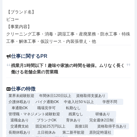
【ブランド名】

ビコー

【事業内容】

クリーニング工事・消毒・調湿工事・産廃業務・防水工事・特殊
工事・解体工事・仮設リース・内装張替え・他
仕事に関するPR
残業月1時間以下！趣味や家族の時間を確保。ムリなく長く
働ける老舗企業の営業職
仕事の特徴
業界未経験歓迎
年間休日120日以上
資格取得支援あり
介護休暇あり
バイク通勤OK
中途入社50％以上
学歴不問
車通勤OK
職場見学可
転勤なし
管理職・マネジメント経験歓迎
残業なし
研修あり
退職金あり
ブランクOK
育休あり
完全週休2日制
交通費支給
固定給25万円以上
面接1回
資格取得手当あり
長期休暇あり
土日祝休み
第二新卒歓迎
原則定時退社