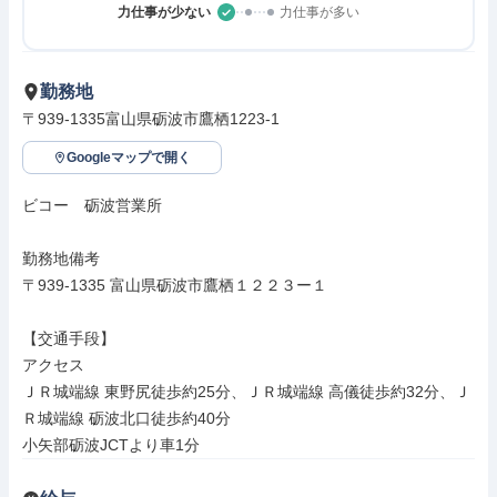
力仕事が少ない
力仕事が多い
勤務地
〒939-1335富山県砺波市鷹栖1223-1
Googleマップで開く
ビコー　砺波営業所

勤務地備考

〒939-1335 富山県砺波市鷹栖１２２３ー１

【交通手段】

アクセス

ＪＲ城端線 東野尻徒歩約25分、ＪＲ城端線 高儀徒歩約32分、Ｊ
Ｒ城端線 砺波北口徒歩約40分

小矢部砺波JCTより車1分