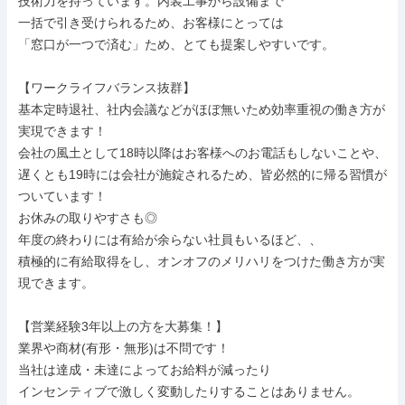
技術力を持っています。内装工事から設備まで

一括で引き受けられるため、お客様にとっては

「窓口が一つで済む」ため、とても提案しやすいです。

【ワークライフバランス抜群】

基本定時退社、社内会議などがほぼ無いため効率重視の働き方が
実現できます！

会社の風土として18時以降はお客様へのお電話もしないことや、

遅くとも19時には会社が施錠されるため、皆必然的に帰る習慣が
ついています！

お休みの取りやすさも◎

年度の終わりには有給が余らない社員もいるほど、、

積極的に有給取得をし、オンオフのメリハリをつけた働き方が実
現できます。

【営業経験3年以上の方を大募集！】

業界や商材(有形・無形)は不問です！

当社は達成・未達によってお給料が減ったり

インセンティブで激しく変動したりすることはありません。
