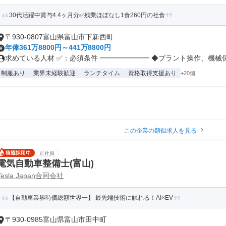
30代活躍中賞与4.4ヶ月分✅残業ほぼなし1食260円の社食
〒930-0807富山県富山市下新西町
年俸361万8800円～441万8800円
求めている人材 ✅：必須条件 ━━━━━━━ ◆プラント操作、機械保守
制服あり
業界未経験歓迎
ランチタイム
資格取得支援あり
+20個
この企業の類似求人を見る
正社員
電気自動車整備士(富山)
Tesla Japan合同会社
【自動車業界時価総額世界一】 最先端技術に触れる！AI×EV
〒930-0985富山県富山市田中町