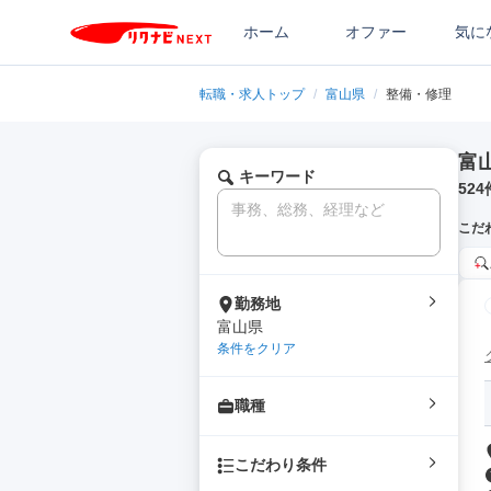
ホーム
オファー
気に
転職・求人トップ
/
富山県
/
整備・修理
富
キーワード
524
こだ
勤務地
富山県
条件をクリア
職種
こだわり条件