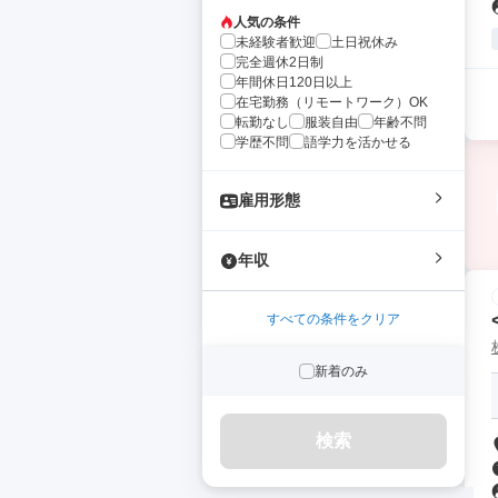
人気の条件
未経験者歓迎
土日祝休み
完全週休2日制
年間休日120日以上
在宅勤務（リモートワーク）OK
転勤なし
服装自由
年齢不問
学歴不問
語学力を活かせる
雇用形態
年収
すべての条件をクリア
新着のみ
検索