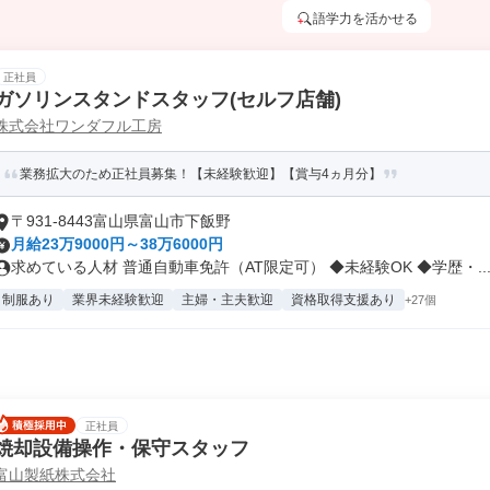
語学力を活かせる
正社員
ガソリンスタンドスタッフ(セルフ店舗)
株式会社ワンダフル工房
業務拡大のため正社員募集！【未経験歓迎】【賞与4ヵ月分】
〒931-8443富山県富山市下飯野
月給23万9000円～38万6000円
求めている人材 普通自動車免許（AT限定可） ◆未経験OK ◆学歴・..
制服あり
業界未経験歓迎
主婦・主夫歓迎
資格取得支援あり
+27個
正社員
焼却設備操作・保守スタッフ
富山製紙株式会社