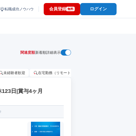
会員登録
ログイン
転職成功ノウハウ
無料
関連度順
新着順
詳細表示
未経験者歓迎
在宅勤務（リモートワーク）OK
家賃補助・住宅手当
23日|賞与4ヶ月