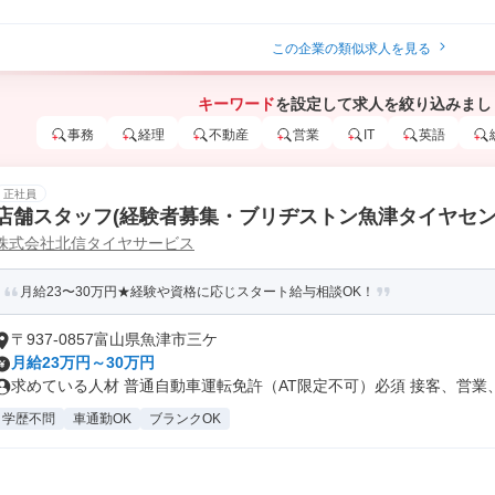
この企業の類似求人を見る
キーワード
を設定して求人を絞り込みまし
事務
経理
不動産
営業
IT
英語
正社員
店舗スタッフ(経験者募集・ブリヂストン魚津タイヤセン
株式会社北信タイヤサービス
月給23〜30万円★経験や資格に応じスタート給与相談OK！
〒937-0857富山県魚津市三ケ
月給23万円～30万円
求めている人材 普通自動車運転免許（AT限定不可）必須 接客、営業、.
学歴不問
車通勤OK
ブランクOK