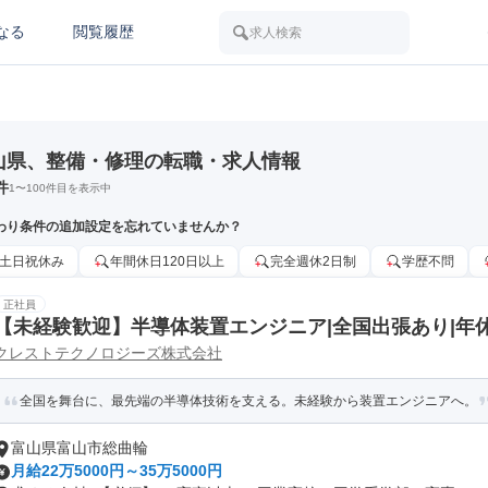
なる
閲覧履歴
求人検索
山県、整備・修理の転職・求人情報
件
1
〜
100
件目を表示中
わり条件の追加設定を忘れていませんか？
土日祝休み
年間休日120日以上
完全週休2日制
学歴不問
正社員
【未経験歓迎】半導体装置エンジニア|全国出張あり|年休1
クレストテクノロジーズ株式会社
全国を舞台に、最先端の半導体技術を支える。未経験から装置エンジニアへ。
富山県富山市総曲輪
月給22万5000円～35万5000円