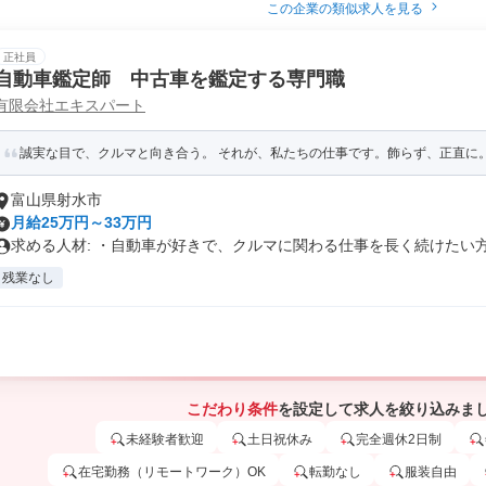
この企業の類似求人を見る
正社員
自動車鑑定師 中古車を鑑定する専門職
有限会社エキスパート
誠実な目で、クルマと向き合う。 それが、私たちの仕事です。飾らず、正直に。第
富山県射水市
月給25万円～33万円
求める人材: ・自動車が好きで、クルマに関わる仕事を長く続けたい方 .
残業なし
こだわり条件
を設定して求人を絞り込みま
未経験者歓迎
土日祝休み
完全週休2日制
在宅勤務（リモートワーク）OK
転勤なし
服装自由