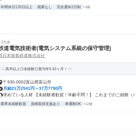
年間休日120日以上
残業なし
完全週休2日制
+3個
正社員
鉄道電気技術者(電気システム系統の保守管理)
西日本旅客鉄道株式会社
高卒以上◎未経験◎賞与年5.42ヶ月！
〒930-0002富山県富山市
月給21万2541円～37万7790円
求めている人材 【未経験者歓迎！年齢不問！】 これまでのご経験（パー
業界未経験歓迎
資格取得支援あり
車通勤OK
+12個