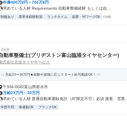
年俸400万8円～700万8円
求めている人材 Requirements 自動車整備経験 もしくは自...
制服あり
業界未経験歓迎
ランチタイム
副業・WワークOK
+18個
正社員
自動車整備士(ブリヂストン富山臨港タイヤセンター)
株式会社北信タイヤサービス
月給23〜30万円★経験や資格に応じスタート給与相談OK！
〒934-0042富山県射水市
月給23万円～30万円
求めている人材 普通自動車運転免許（AT限定不可）必須 接客、営業、.
学歴不問
車通勤OK
ブランクOK