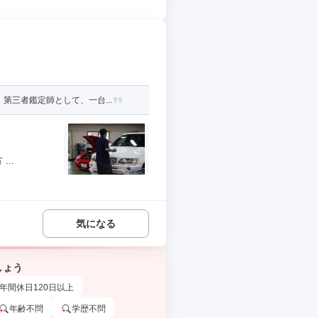
三者鑑定師として、一台...
..
気になる
しょう
年間休日120日以上
年齢不問
学歴不問