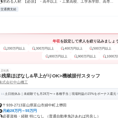
求める人材: 【必須】 ・高卒以上 ・工業高校、工学系学部、高専...
交通費支給
年収
を設定して求人を絞り込みましょ
200万円以上
300万円以上
400万円以上
500万円以上
800万円以上
900万円以上
1000
正社員
<残業ほぼなし&早上がりOK>機械据付スタッフ
株式会社中山機工
土日祝休み｜未経験でも月28万〜＋各種手当｜現場利益の15%をボーナス還元
〒939-2713富山県富山市婦中町上轡田
月給28万円～55万円
必要資格・経験 特になし （普通自動車免許あれば尚良し）