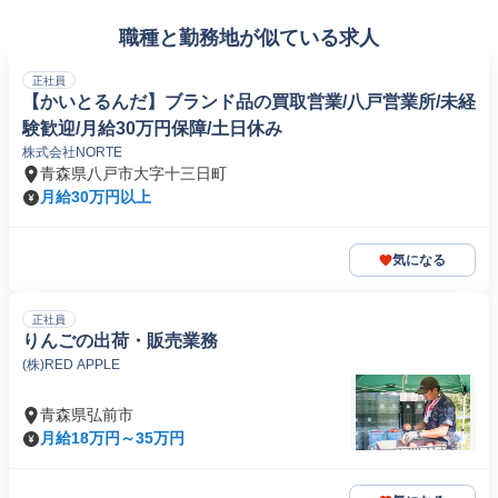
職種と勤務地が似ている求人
正社員
【かいとるんだ】ブランド品の買取営業/八戸営業所/未経
験歓迎/月給30万円保障/土日休み
株式会社NORTE
青森県八戸市大字十三日町
月給30万円以上
気になる
正社員
りんごの出荷・販売業務
(株)RED APPLE
青森県弘前市
月給18万円～35万円