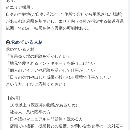
あり。

※エリア採用：

自身の本拠地(ご自身が設定した住所で会社から承認された場所)
がある都道府県を基準とし、エリア内（会社が指定する都道府県
範囲）でのみ、転居を伴う異動の可能性あり。
求めている人材
求めている人材

「青果売り場の経験を活かしたい」

「地元で愛されるドン・キホーテを盛り上げたい」

「個人のアイデアや経験を活かして仕事がしたい」

「日々の努力や出した成果が報われる環境で仕事がしたい」

という方、ぜひご応募ください！

【必須】

・18歳以上（深夜帯の勤務があるため）

・社会人、又は既卒の方

・日本語のマニュアルを問題無く読める方

・店頭での接客、従業員との連携、お問い合わせ等の一次対応を