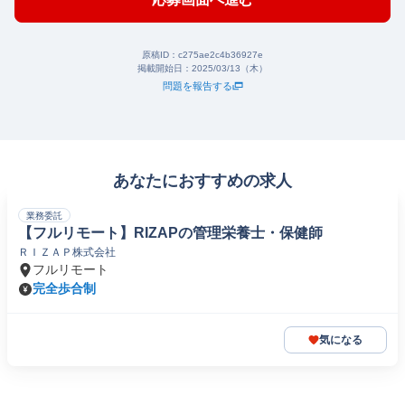
原稿ID：
c275ae2c4b36927e
掲載開始日：
2025/03/13（木）
問題を報告する
あなたにおすすめの求人
業務委託
【フルリモート】RIZAPの管理栄養士・保健師
ＲＩＺＡＰ株式会社
フルリモート
完全歩合制
気になる