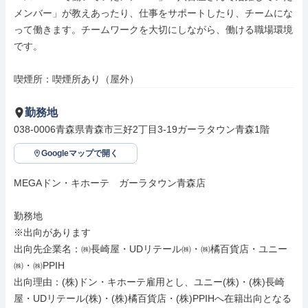
メンバー」が教えあったり、仕事をサポートしたり、チームにな
って働きます。チームワークを大切にしながら、働ける職場環境
です。

喫煙所：喫煙所あり（屋外）
勤務地
038-0006青森県青森市三好2丁目3-19ガーラタウン青森1階
Googleマップで開く
MEGAドン・キホーテ　ガーラタウン青森店

勤務地

※出向があります

出向先企業名：㈱長崎屋・UDリテール㈱・㈱橘百貨店・ユニー
㈱・㈱PPIH

出向理由：(株)ドン・キホーテ雇用とし、ユニー(株)・(株)長崎
屋・UDリテール(株)・(株)橘百貨店・(株)PPIHへ在籍出向となる