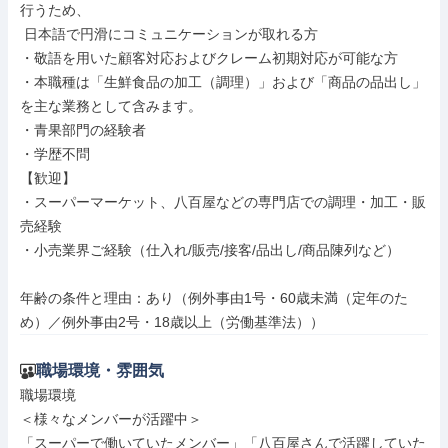
行うため、

 日本語で円滑にコミュニケーションが取れる方

・敬語を用いた顧客対応およびクレーム初期対応が可能な方

・本職種は「生鮮食品の加工（調理）」および「商品の品出し」
を主な業務として含みます。

・青果部門の経験者

・学歴不問

【歓迎】

・スーパーマーケット、八百屋などの専門店での調理・加工・販
売経験

・小売業界ご経験（仕入れ/販売/接客/品出し/商品陳列など）

年齢の条件と理由：あり（例外事由1号・60歳未満（定年のた
め）／例外事由2号・18歳以上（労働基準法））
職場環境・雰囲気
職場環境

＜様々なメンバーが活躍中＞

「スーパーで働いていたメンバー」「八百屋さんで活躍していた