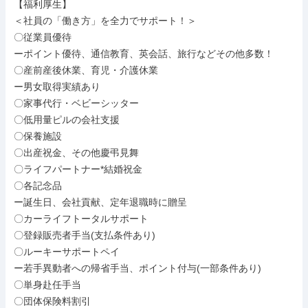
【福利厚生】

＜社員の「働き方」を全力でサポート！＞

〇従業員優待

ーポイント優待、通信教育、英会話、旅行などその他多数！

〇産前産後休業、育児・介護休業

ー男女取得実績あり

〇家事代行・ベビーシッター

〇低用量ピルの会社支援

〇保養施設

〇出産祝金、その他慶弔見舞

〇ライフパートナー*結婚祝金

〇各記念品

ー誕生日、会社貢献、定年退職時に贈呈

〇カーライフトータルサポート

〇登録販売者手当(支払条件あり)

〇ルーキーサポートペイ

ー若手異動者への帰省手当、ポイント付与(一部条件あり)

〇単身赴任手当

〇団体保険料割引
