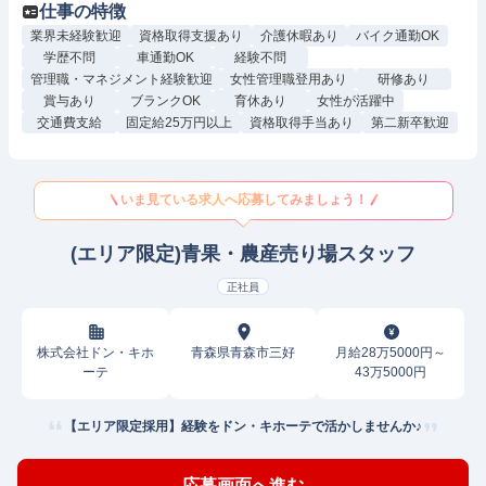
仕事の特徴
業界未経験歓迎
資格取得支援あり
介護休暇あり
バイク通勤OK
学歴不問
車通勤OK
経験不問
管理職・マネジメント経験歓迎
女性管理職登用あり
研修あり
賞与あり
ブランクOK
育休あり
女性が活躍中
交通費支給
固定給25万円以上
資格取得手当あり
第二新卒歓迎
いま見ている求人へ応募してみましょう！
(エリア限定)青果・農産売り場スタッフ
正社員
株式会社ドン・キホ
青森県青森市三好
月給28万5000円～
ーテ
43万5000円
【エリア限定採用】経験をドン・キホーテで活かしませんか♪
応募画面へ進む