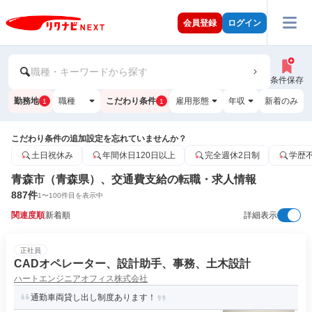
会員登録
ログイン
職種・キーワードから探す
条件保存
勤務地
職種
こだわり条件
雇用形態
年収
新着のみ
1
1
こだわり条件の追加設定を忘れていませんか？
土日祝休み
年間休日120日以上
完全週休2日制
学歴
青森市（青森県）、交通費支給の転職・求人情報
887
件
1
〜
100
件目を表示中
関連度順
新着順
詳細表示
正社員
CADオペレーター、設計助手、事務、土木設計
ハートエンジニアオフィス株式会社
通勤車両貸し出し制度あります！