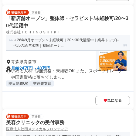
正社員
「新店舗オープン」整体師・セラピスト/未経験可/20〜3
0代活躍中
株式会社ＩＣＨＩＮＯＳＨＩＫＩ
＜26年9月オープン＞未経験可｜20〜30代活躍中｜業界トップレ
ベルの給与水準｜初回ボーナ...
青森県青森市
月給24万円～40万円
求める人材: ◎無資格・未経験OK また、スポーツトレーナー
や国家資格に落ちてしまっ...
即日勤務OK
交通費支給
気になる
正社員
美容クリニックの受付事務
医療法人社団メディカルフロンティア