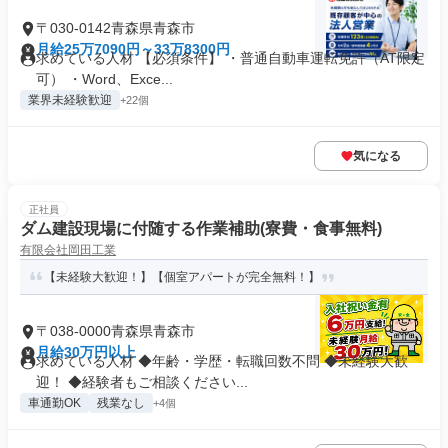
〒030-0142青森県青森市
月給25万7090円～33万8300円
求めている人材 【必須条件】 ・普通自動車運転免許（AT限定
可） ・Word、Exce...
業界未経験歓迎
+22個
気になる
正社員
ダム建設現場に付随する作業補助(寮費・食事無料)
有限会社岡田工業
【未経験大歓迎！】【個室アパートが完全無料！】
〒038-0000青森県青森市
月給30万円以上
求めている人材 ◆年齢・学歴・転職回数不問 ◆未経験大歓
迎！ ◆経験者もご相談ください...
車通勤OK
残業なし
+4個