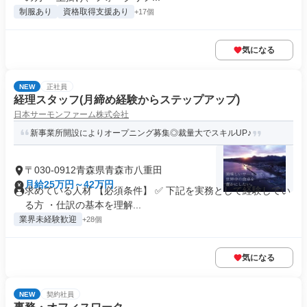
制服あり
資格取得支援あり
+17個
気になる
NEW
正社員
経理スタッフ(月締め経験からステップアップ)
日本サーモンファーム株式会社
新事業所開設によりオープニング募集◎裁量大でスキルUP♪
〒030-0912青森県青森市八重田
月給25万円～42万円
求めている人材 【必須条件】 ✅ 下記を実務として経験してい
る方 ・仕訳の基本を理解...
業界未経験歓迎
+28個
気になる
NEW
契約社員