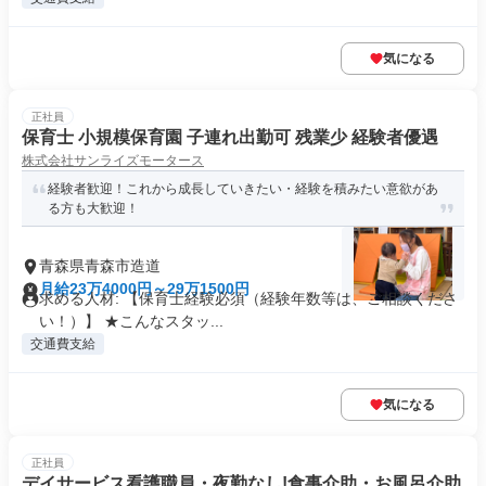
気になる
正社員
保育士 小規模保育園 子連れ出勤可 残業少 経験者優遇
株式会社サンライズモータース
経験者歓迎！これから成長していきたい・経験を積みたい意欲があ
る方も大歓迎！
青森県青森市造道
月給23万4000円～29万1500円
求める人材: 【保育士経験必須（経験年数等は、ご相談くださ
い！）】 ★こんなスタッ...
交通費支給
気になる
正社員
デイサービス看護職員・夜勤なし!食事介助・お風呂介助