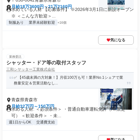
〒038-0042青森県青森市
月給18万3600円～21万2160円
求めている人材 【応募条件】 ※2026年3月1日に新設オープン
※ ＜こんな方歓迎＞...
制服あり
業界未経験歓迎
+16個
気になる
業務委託
シャッター・ドア等の取付スタッフ
三和シヤッター工業株式会社
✅ 【45歳未満の方対象！】月収100万も可！業界No.1シェアで業
務量安定＆営業活動なし...
青森県青森市
月給32万円～150万円
求める人材: ＜必須条件＞ ・普通自動車運転免許（AT限定
可） ＜歓迎条件＞ ・未...
週1日からOK
交通費支給
気になる