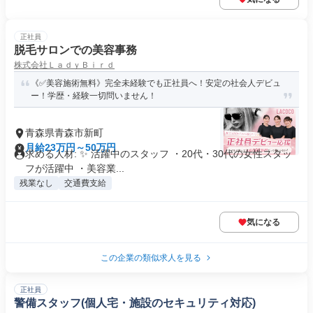
正社員
脱毛サロンでの美容事務
株式会社ＬａｄｙＢｉｒｄ
《✅美容施術無料》完全未経験でも正社員へ！安定の社会人デビュ
ー！学歴・経験一切問いません！
青森県青森市新町
月給23万円～50万円
求める人材: ✨ 活躍中のスタッフ ・20代・30代の女性スタッ
フが活躍中 ・美容業...
残業なし
交通費支給
気になる
この企業の類似求人を見る
正社員
警備スタッフ(個人宅・施設のセキュリティ対応)