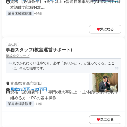
資格 【必須条件】 ●高卒以上 ●普通自動車免許(AT限定可) ●日
本語能力試験N2以...
業界未経験歓迎
+14個
気になる
正社員
事務スタッフ(教室運営サポート)
練成会グループ
気づかれにくい仕事でも、必ず「ありがとう」が返ってくる。ここ
は、そんな職場です。
青森県青森市浜田
月給23万円～33万円
資格 【必須要件】 ・専門/短大卒以上 ・主体的に物事に取り
組める方 ・PCの基本操作...
業界未経験歓迎
+14個
気になる