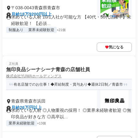
〒038-0043青森県青森市
月給18万9200円以上
求めている人材 10/1入社が可能な方 【40代・50代活躍中】未
経験歓迎！ 【必須...
制服あり
業界未経験歓迎
+21個
気になる
正社員
無印良品シーナシーナ青森の店舗社員
株式会社YUWAホールディングス
有名店舗でのお仕事！◆昇給制度・賞与あり◆週休2日制／青森市
青森県青森市浜田
月給26万円以上
求めている人材 ◎人物重視の採用！ ◎業界未経験者歓迎 ◎無
印良品が好きな方 ◎高卒以...
業界未経験歓迎
+13個