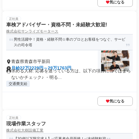
気になる
正社員
車検アドバイザー・資格不問・未経験大歓迎!
株式会社サンライズモータース
男性活躍中！資格・経験不問☆車のプロとお客様をつなぐ、サービ
スの司令塔
青森県青森市平新田
月給22万2229円～29万1763円
求める人材: 応募を迷っている方は、以下の項目に当てはまら
ないかチェック♪ ・明る...
交通費支給
気になる
正社員
現場作業スタッフ
株式会社大樹設備工業
【30歳以下限定求人】✅応募者全員面接！✅未経験歓迎