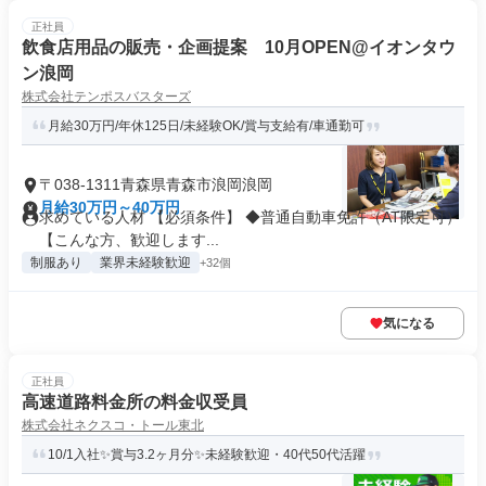
正社員
飲食店用品の販売・企画提案 10月OPEN@イオンタウ
ン浪岡
株式会社テンポスバスターズ
月給30万円/年休125日/未経験OK/賞与支給有/車通勤可
〒038-1311青森県青森市浪岡浪岡
月給30万円～40万円
求めている人材 【必須条件】 ◆普通自動車免許（AT限定可）
【こんな方、歓迎します...
制服あり
業界未経験歓迎
+32個
気になる
正社員
高速道路料金所の料金収受員
株式会社ネクスコ・トール東北
10/1入社✨賞与3.2ヶ月分✨未経験歓迎・40代50代活躍