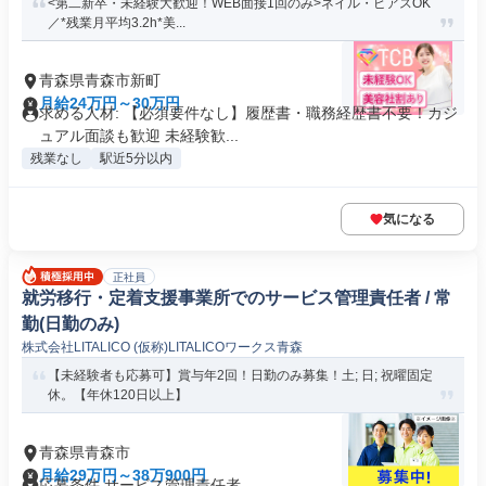
<第二新卒・未経験大歓迎！WEB面接1回のみ>ネイル・ピアスOK
／*残業月平均3.2h*美...
青森県青森市新町
月給24万円～30万円
求める人材: 【必須要件なし】履歴書・職務経歴書不要！カジ
ュアル面談も歓迎 未経験歓...
残業なし
駅近5分以内
気になる
正社員
就労移行・定着支援事業所でのサービス管理責任者 / 常
勤(日勤のみ)
株式会社LITALICO (仮称)LITALICOワークス青森
【未経験者も応募可】賞与年2回！日勤のみ募集！土; 日; 祝曜固定
休。【年休120日以上】
青森県青森市
月給29万円～38万900円
応募条件 サービス管理責任者