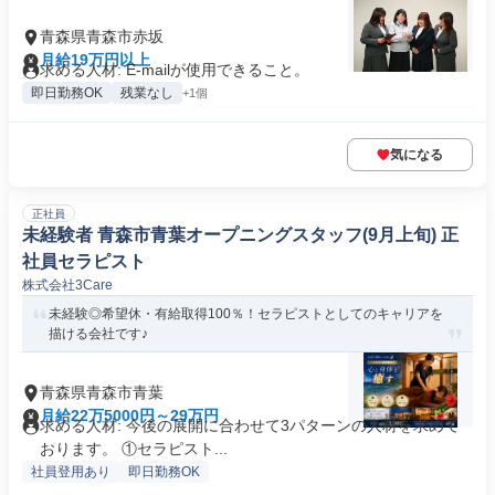
青森県青森市赤坂
月給19万円以上
求める人材: E-mailが使用できること。
即日勤務OK
残業なし
+1個
気になる
正社員
未経験者 青森市青葉オープニングスタッフ(9月上旬) 正
社員セラピスト
株式会社3Care
未経験◎希望休・有給取得100％！セラピストとしてのキャリアを
描ける会社です♪
青森県青森市青葉
月給22万5000円～29万円
求める人材: 今後の展開に合わせて3パターンの人材を求めて
おります。 ①セラピスト...
社員登用あり
即日勤務OK