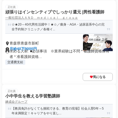
正社員
頑張りはインセンティブでしっかり還元 |男性看護師
一般社団法人ＡＮＤ ｍｅｄｉｃａｌ ｇｒｏｕｐ
☆★20～40代男性活躍中！★☆／痩身・AGA・泌尿器系中心の完
全予約制クリニック／各種イ...
青森県青森市新町
月給40万9000円
求める人材: ■必須事項 ※業界経験は不問 * 看護師資格保有
者 * 准看護師資格...
交通費支給
気になる
正社員
小中学生を教える学習塾講師
練成会グループ
【教員免許がなくても挑戦できる、教育の現場】社会人歴0年～5
年未満限定！キャリアをやり直し...