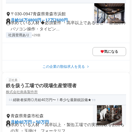
〒030-0947青森県青森市浜館
月給16万4800円～17万7600円
求めている人材 ◆必須要件 ・高卒以上であること ・最低限の
パソコン操作・タイピン...
社員登用あり
+29個
気になる
この企業の類似求人を見る
正社員
鉄を扱う工場での現場生産管理者
株式会社南条製作所
経験者採用◎月給40万円〜！希少な最新鋭設備★
青森県青森市松森
月給40万円～50万円
求めている人材 ・高卒以上 ・製缶工場での実務経験をお持ち
の方 ・玉掛け、フォークリフ...