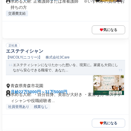
求める人材: 正看護師または准看護師 ※いずれかの資格をお
持ちの方
交通費支給
気になる
正社員
エステティシャン
【NICOLY(ニコリー)】 株式会社3Care
エステティシャンになりたかった想いを、現実に。家庭も大切にし
ながら安心できる職場で、あなた...
青森県青森市花園
月給22万5000円～31万5000円
求める人材: ・自分自身、美容が大好き ・素直な方 エステテ
ィシャンや役職経験者...
社員登用あり
残業なし
気になる