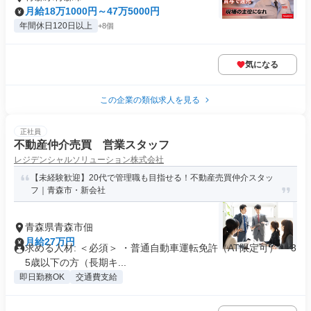
月給18万1000円～47万5000円
年間休日120日以上
+8個
気になる
この企業の類似求人を見る
正社員
不動産仲介売買 営業スタッフ
レジデンシャルソリューション株式会社
【未経験歓迎】20代で管理職も目指せる！不動産売買仲介スタッ
フ｜青森市・新会社
青森県青森市佃
月給27万円
求める人材: ＜必須＞ ・普通自動車運転免許（AT限定可） ・3
5歳以下の方（長期キ...
即日勤務OK
交通費支給