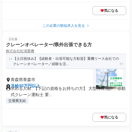
気になる
この企業の類似求人を見る
正社員
クレーンオペレーター/県外出張できる方
株式会社松浦重機
【土日祝休み】【経験者・出張可能な方歓迎】重機リース会社での
クレーンオペレーター／経験を活...
青森県青森市
月給30万円以上
求める人材: 【下記の資格をお持ちの方】 大型特殊免許、移動
式クレーン運転士 要...
交通費支給
気になる