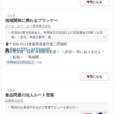
気になる
正社員
地域開発に携わるプランナー
アール・エー・ビー開発株式会社
年3回の賞与支給あり。年間休日120日以上の完全週休2日制（土日
祝）！在宅・時差出勤可。残...
〒030-0113青森県青森市第二問屋町
月給22万円～34万6000円
必要資格・経験 未経験者歓迎！ ＜必須＞ 特にありません！
＜歓迎＞ ・地域開...
年間休日120日以上
+5個
気になる
正社員
食品問屋の法人ルート営業
佐藤株式会社
既存のお客様中心なので営業デビューも安心◎