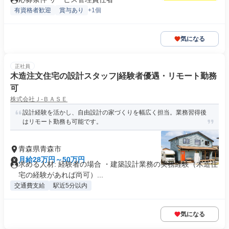
有資格者歓迎
賞与あり
+1個
気になる
正社員
木造注文住宅の設計スタッフ|経験者優遇・リモート勤務
可
株式会社Ｊ‐ＢＡＳＥ
設計経験を活かし、自由設計の家づくりを幅広く担当。業務習得後
はリモート勤務も可能です。
青森県青森市
月給28万円～50万円
求める人材: 経験者の場合 ・建築設計業務の実務経験（木造住
宅の経験があれば尚可）...
交通費支給
駅近5分以内
気になる