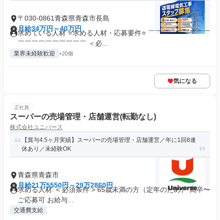
〒030-0861青森県青森市長島
月給34万円～40万円
求めている人材 ⭐求める人材・応募要件⭐ ￣￣￣￣￣￣￣￣￣
￣￣￣￣￣￣￣￣￣￣ ＜必...
業界未経験歓迎
+20個
気になる
正社員
スーパーの売場管理・店舗運営(転勤なし)
株式会社ユニバース
【賞与4.5ヶ月実績】スーパーの売場管理・店舗運営／年に1回8連
休あり／未経験OK
青森県青森市
月給21万5550円～29万2860円
求める人材: < 必須条件 > 65歳未満の方（定年のため） 高卒〜
ご応募可 お給与...
交通費支給