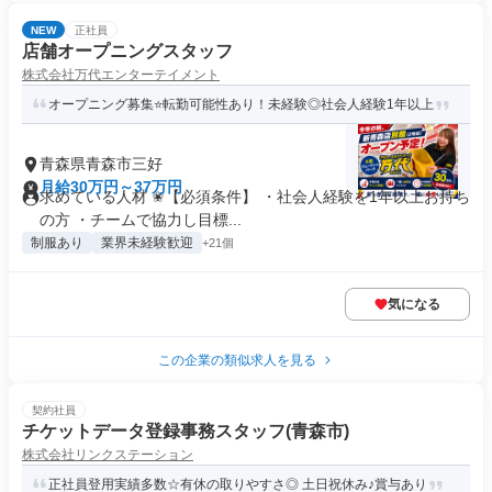
NEW
正社員
店舗オープニングスタッフ
株式会社万代エンターテイメント
オープニング募集⭐転勤可能性あり！未経験◎社会人経験1年以上
青森県青森市三好
月給30万円～37万円
求めている人材 ✬【必須条件】 ・社会人経験を1年以上お持ち
の方 ・チームで協力し目標...
制服あり
業界未経験歓迎
+21個
気になる
この企業の類似求人を見る
契約社員
チケットデータ登録事務スタッフ(青森市)
株式会社リンクステーション
正社員登用実績多数☆有休の取りやすさ◎ 土日祝休み♪賞与あり