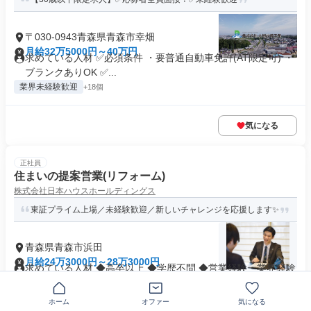
〒030-0943青森県青森市幸畑
月給32万5000円～40万円
求めている人材 ✅必須条件 ・要普通自動車免許(AT限定可) ・
ブランクありOK ✅...
業界未経験歓迎
+18個
気になる
正社員
住まいの提案営業(リフォーム)
株式会社日本ハウスホールディングス
東証プライム上場／未経験歓迎／新しいチャレンジを応援します✨
青森県青森市浜田
月給24万3000円～28万3000円
求めている人材 ◆高卒以上 ◆学歴不問 ◆営業経験・業界経験
不問 ◆普通自動車運転免許...
業界未経験歓迎
+30個
ホーム
オファー
気になる