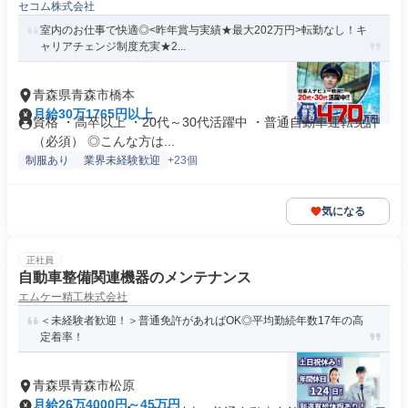
セコム株式会社
室内のお仕事で快適◎<昨年賞与実績★最大202万円>転勤なし！キ
ャリアチェンジ制度充実★2...
青森県青森市橋本
月給30万1765円以上
資格 ・高卒以上 ・20代～30代活躍中 ・普通自動車運転免許
（必須） ◎こんな方は...
制服あり
業界未経験歓迎
+23個
気になる
正社員
自動車整備関連機器のメンテナンス
エムケー精工株式会社
＜未経験者歓迎！＞普通免許があればOK◎平均勤続年数17年の高
定着率！
青森県青森市松原
月給26万4000円～45万円