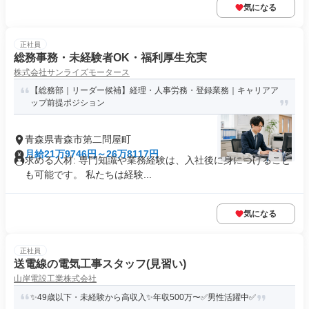
気になる
正社員
総務事務・未経験者OK・福利厚生充実
株式会社サンライズモータース
【総務部｜リーダー候補】経理・人事労務・登録業務｜キャリアア
ップ前提ポジション
青森県青森市第二問屋町
月給21万9746円～26万8117円
求める人材: 専門知識や業務経験は、入社後に身につけること
も可能です。 私たちは経験...
気になる
正社員
送電線の電気工事スタッフ(見習い)
山岸電設工業株式会社
✨49歳以下・未経験から高収入✨年収500万〜✅男性活躍中✅