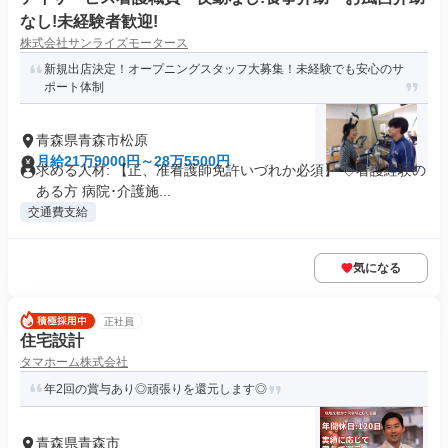
なし!未経験者歓迎!
株式会社サンライズモータース
新規出店決定！オープニングスタッフ大募集！未経験でも安心のサ
ポート体制
青森県青森市松原
月給21万9000円～28万5500円
求める人材: 【正、准看護師免許いづれか必須】 ◇看護経験の
ある方 病院･介護施...
交通費支給
気になる
正社員
住宅設計
タマホーム株式会社
年2回の賞与あり◎頑張りを還元します◎
青森県青森市