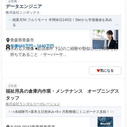
正社員
データエンジニア
株式会社ニジボックス
残業月5h フルリモート 年間休日140日！SIerから市場価値を高め
る
青森県青森市
年俸660万円～1640万円
求める人物像 ■必須条件 下記のご経験や類似したご経験をお
持ちであること ・サーバーサ...
気になる
正社員
福祉用具の倉庫内作業・メンテナンス オープニングス
タッフ
株式会社ランダルコーポレーション
⭐未経験可⭐基本土日祝休み⭐6ヶ月勤務後にミニボーナス支給！