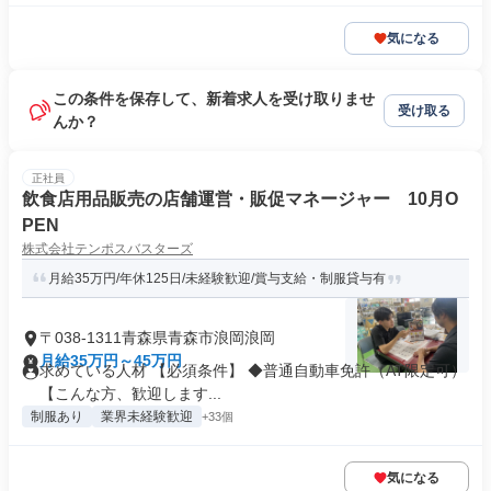
気になる
この条件を保存して、新着求人を受け取りませ
受け取る
んか？
正社員
飲食店用品販売の店舗運営・販促マネージャー 10月O
PEN
株式会社テンポスバスターズ
月給35万円/年休125日/未経験歓迎/賞与支給・制服貸与有
〒038-1311青森県青森市浪岡浪岡
月給35万円～45万円
求めている人材 【必須条件】 ◆普通自動車免許（AT限定可）
【こんな方、歓迎します...
制服あり
業界未経験歓迎
+33個
気になる