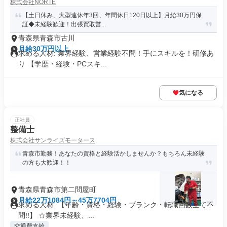
株式会社NORTE
【土日休み、大型連休年3回、年間休日120日以上】月給30万円保
証◆未経験歓迎！出張買取営...
青森県青森市古川
月給30万円以上
求める人材: 業界経験、営業経験不問！手にスキルを！研修あ
り 【学歴・経験・PCスキ...
気になる
正社員
整備士
株式会社サンライズモータース
青森市勤務！あなたの資格と経験活かしませんか？もちろん未経験
の方も大歓迎！！
青森県青森市第二問屋町
月給22万1084円～45万7704円
求める人材: 【年齢・資格・経験・ブランク・転職回数全て不
問!!】 ☆業界未経験、...
交通費支給