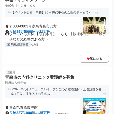
事務・オフィスワーク
株式会社ＩＣＨＩＣＯ
【イベント企画・事務】20～30代中心の女性のチームです！
〒030-0803青森県青森市安方
月給19万5000円～21万円
求めている人材 【必須条件】 ・なし 【歓迎条件】 ・一般事
務などの経験のある方 ・...
業界未経験歓迎
+17個
気になる
正社員
青森市の内科クリニック看護師を募集
医療法人燦秀会
⭐2026年6月リニューアルオープンにつき准看護師・正看護師を募
集⭐子育て世代応援の手当あ...
青森県青森市沖館
月給22万1000円～25万円