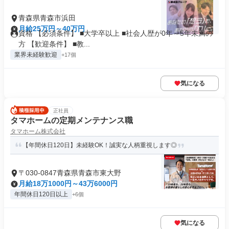
青森県青森市浜田
月給25万円～40万円
資格 【必須条件】 ■大学卒以上 ■社会人歴が0年～5年未満の
方 【歓迎条件】 ■教...
業界未経験歓迎
+17個
気になる
正社員
タマホームの定期メンテナンス職
タマホーム株式会社
【年間休日120日】未経験OK！誠実な人柄重視します◎
〒030-0847青森県青森市東大野
月給18万1000円～43万6000円
年間休日120日以上
+6個
気になる