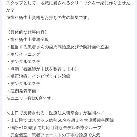
スタッフとして、地域に愛されるクリニックを一緒に作りません
か？

※歯科衛生士資格をお持ちの方の募集です。

【具体的な仕事内容】

・歯科衛生士業務全般

・担当する患者さんの歯周病治療及び予防計画の立案

・ホワイトニング

・デンタルエステ

・点滴（看護師が手技を教育します）

・矯正治療、インビザライン治療

・デンタルエステ

・症例発表準備

※ユニット数は6台です。

＼山口で支持される「医療法人瑛幸会」が福岡へ／

・山口院ではスタッフ総勢50名を超える大規模歯科医院

・0歳〜100歳まで対応可能なモデル医療グループ

・完全個室・患者ファーストの丁寧な診療で人気
