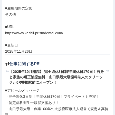
■雇用期間の定め

その他

■URL

https://www.kashii-prismdental.com/

■更新日

2025年11月26日
仕事に関するPR
【2025年10月開院】 完全週休3日制/年間休日170日！自身
と家族の矯正治療無料！山口県最大級歯科法人のクリニッ
クがJR香椎駅前にオープン！
■アピールメッセージ

・完全週休3日制！年間休日170日！プライベートも充実！

・認定歯科衛生士取得支援あり！

・山口県最大級・創業100年の大規模医療法人運営で安定＆高待