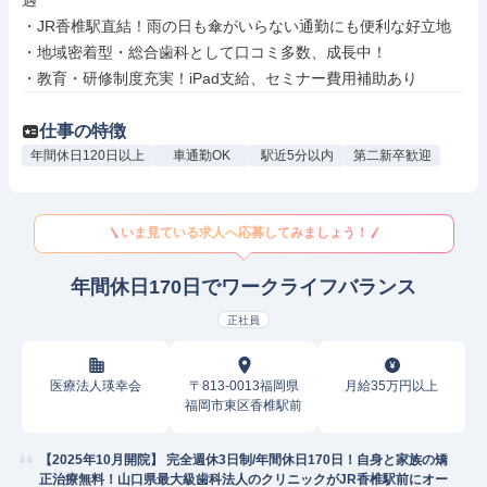
遇

・JR香椎駅直結！雨の日も傘がいらない通勤にも便利な好立地

・地域密着型・総合歯科として口コミ多数、成長中！

・教育・研修制度充実！iPad支給、セミナー費用補助あり
仕事の特徴
年間休日120日以上
車通勤OK
駅近5分以内
第二新卒歓迎
いま見ている求人へ応募してみましょう！
年間休日170日でワークライフバランス
正社員
医療法人瑛幸会
〒813-0013福岡県
月給35万円以上
福岡市東区香椎駅前
【2025年10月開院】 完全週休3日制/年間休日170日！自身と家族の矯
正治療無料！山口県最大級歯科法人のクリニックがJR香椎駅前にオー