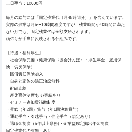
土日手当：10000円

毎月の給与には「固定残業代（月45時間分）」を含んでいます。

実際の残業は月5〜10時間程度ですが、残業時間が40時間に満た
ない月でも、固定残業代は全額支給されます。

頑張りが手当に反映される仕組みです。

【待遇・福利厚生】

・社会保険完備（健康保険〈協会けんぽ〉・厚生年金・雇用保
険・労災保険）

・賠償責任保険加入

・自身と家族の矯正治療無料

・iPad支給

・産休育休制度あり/実績あり

・セミナー参加費補助制度

・昇給（年2回）賞与（年1回決算賞与）

・通勤手当・引越手当・住宅手当（規定あり）

・退職金制度（5年以上勤務)・企業型確定拠出年金制度

固定残業代の有無：あり
