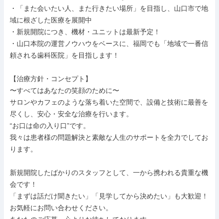
・「また会いたい人、また行きたい場所」を目指し、山口市で地
域に根ざした医療を展開中

・新規開院につき、機材・ユニットは最新予定！

・山口本院の運営ノウハウをベースに、福岡でも「地域で一番信
頼される歯科医院」を目指します！

【治療方針・コンセプト】

〜すべてはあなたの笑顔のために〜

サロンやカフェのような落ち着いた空間で、設備と技術に最善を
尽くし、安心・安全な治療を行います。

“お口は命の入り口”です。

我々は患者様の問題解決と素敵な人生のサポートを全力でしてお
ります。

新規開院したばかりのスタッフとして、一から携われる貴重な機
会です！

「まずは話だけ聞きたい」「見学してから決めたい」も大歓迎！

お気軽にお問い合わせください。
