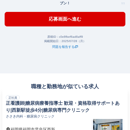
プン！
応募画面へ進む
原稿ID：
c0e8fbef6ad8aff9
掲載開始日：
2025/07/28（月）
問題を報告する
職種と勤務地が似ている求人
正社員
正看護師|糖尿病療養指導士 歓迎・資格取得サポートあ
り|西新駅徒歩4分|糖尿病専門クリニック
ささき内科・糖尿病クリニック
福岡県福岡市早良区西新