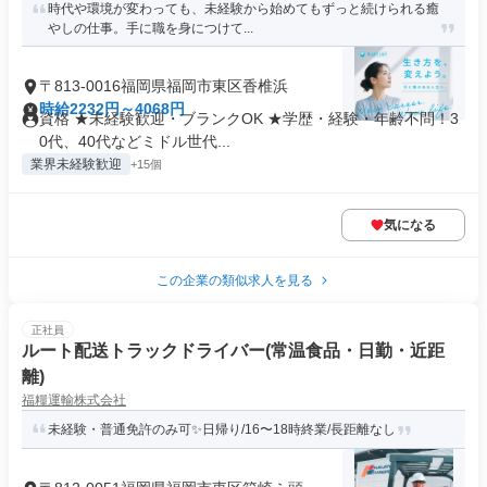
時代や環境が変わっても、未経験から始めてもずっと続けられる癒
やしの仕事。手に職を身につけて...
〒813-0016福岡県福岡市東区香椎浜
時給2232円～4068円
資格 ★未経験歓迎・ブランクOK ★学歴・経験・年齢不問！3
0代、40代などミドル世代...
業界未経験歓迎
+15個
気になる
この企業の類似求人を見る
正社員
ルート配送トラックドライバー(常温食品・日勤・近距
離)
福糧運輸株式会社
未経験・普通免許のみ可✨日帰り/16〜18時終業/長距離なし