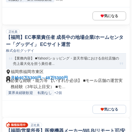
気になる
正社員
【福岡】EC事業責任者 成長中の地場企業/ホームセンタ
ー「グッデイ」 ECサイト運営
株式会社グッデイ
【業務内容】 ■Yahoo!ショッピング・楽天市場における自社店舗の
売上最大化を担う責任者...
福岡県福岡市東区
月給40万5300円～48万5300円
必要な経験・能力等 【いずれか必須】 ■モール店舗の運営実
務経験（3年以上目安） ■モ...
業界未経験歓迎
転勤なし
+2個
気になる
正社員
【福岡/営業所長】医療機器メーカー/WLB/リモート可/安