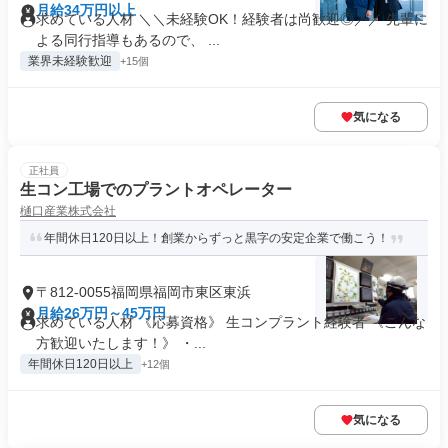
月給34万円以上
求めている人材 ＼＼未経験OK！経験者は尚歓迎◎／／ 先輩に
よる同行指導もあるので、 ...
業界未経験歓迎
+15個
気になる
正社員
生コン工場でのプラントオペレーター
樋口産業株式会社
年間休日120日以上！創業からずっと黒字の安定企業で働こう！
〒812-0055福岡県福岡市東区東浜
月給26万円～45万円
求めている人材 《応募資格》 生コンプラント経験者 《こんな
方歓迎いたします！》 ・...
年間休日120日以上
+12個
気になる