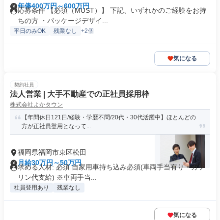
年俸400万円～600万円
応募条件 【必須（MUST）】 下記、いずれかのご経験をお持
ちの方 ・パッケージデザイ...
平日のみOK
残業なし
+2個
気になる
契約社員
法人営業 | 大手不動産での正社員採用枠
株式会社よかタウン
【年間休日121日/経験・学歴不問/20代・30代活躍中】ほとんどの
方が正社員登用となって...
福岡県福岡市東区松田
月給30万円～50万円
求める人材: 必須 自家用車持ち込み必須(車両手当有り・ガソ
リン代支給) ※車両手当...
社員登用あり
残業なし
気になる