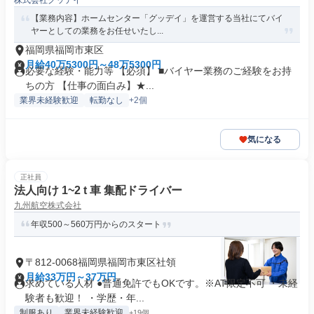
株式会社グッデイ
【業務内容】ホームセンター「グッデイ」を運営する当社にてバイ
ヤーとしての業務をお任せいたし...
福岡県福岡市東区
月給40万5300円～48万5300円
必要な経験・能力等 【必須】 ■バイヤー業務のご経験をお持
ちの方 【仕事の面白み】★...
業界未経験歓迎
転勤なし
+2個
気になる
正社員
法人向け 1~2 t 車 集配ドライバー
九州航空株式会社
年収500～560万円からのスタート
〒812-0068福岡県福岡市東区社領
月給33万円～37万円
求めている人材 ●普通免許でもOKです。※AT限定不可 ・未経
験者も歓迎！ ・学歴・年...
制服あり
業界未経験歓迎
+19個