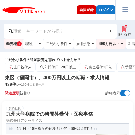
会員登録
ログイン
職種・キーワードから探す
条件保存
勤務地
職種
こだわり条件
雇用形態
400万円以上
新
1
こだわり条件の追加設定を忘れていませんか？
土日祝休み
年間休日120日以上
完全週休2日制
学歴
東区（福岡市）、400万円以上の転職・求人情報
439
件
1
〜
100
件目を表示中
関連度順
新着順
詳細表示
契約社員
九州大学病院での時間外受付・医療事務
株式会社アクセライズ
月に5日・10日程度の勤務！50代・60代活躍中！