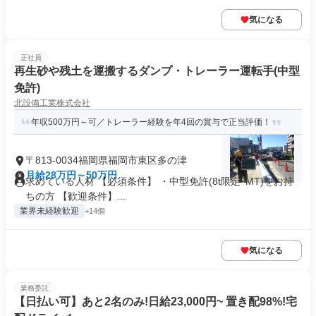
気になる
正社員
再生砂や残土を運搬するダンプ・トレーラー運転手(中型
免許)
北設備工業株式会社
年収500万円～可／トレーラー経験を年4回の賞与で正当評価！
〒813-0034福岡県福岡市東区多の津
月給28万円～50万円
求めている人材 【必須条件】 ・中型免許(8t限定･MT)をお持
ちの方 【歓迎条件】...
業界未経験歓迎
+14個
気になる
業務委託
【日払い可】あと2名のみ!日給23,000円~ 置き配98%!宅