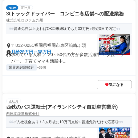
NEW
正社員
3tトラックドライバー コンビニ各店舗への配送業務
株式会社ロジテム九州
普通免許以上あればOK◎未経験でも月33万円↑最短3日で内定
〒812-0051福岡県福岡市東区箱崎ふ頭
月給29万円～38万円
求めている人材 ／ 20～50代の方が多数活躍中！ 女性ドライ
バー、子育てママも活躍中...
業界未経験歓迎
+33個
気になる
正社員
西鉄のバス運転士(アイランドシティ自動車営業所)
西日本鉄道株式会社
✅入社祝金あり！3ヵ月後に10万円支給✨普通免許だけで応募◎