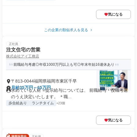
気になる
この企業の類似求人を見る
正社員
注文住宅の営業
株式会社アイ工務店
前職給与考慮◎年収1000万円以上も可◎年末年始16連休あり
〒813-0044福岡県福岡市東区千早
月給35万円～65万円
求めている人材 ⭐提示給与については、 前職給与・役職考慮
のうえ決定いたします。 ＊職...
歩合給あり
ランチタイム
+23個
気になる
正社員