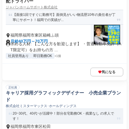
配ドライバー
ジャパンホームサポート株式会社
【面接1回ですぐに勤務可】面倒見がいい物流歴10年の責任者が丁
寧にサポート！福岡での実績が...
福岡県福岡市東区箱崎ふ頭
月給40万円～70万円
求める人材: 【こんな方を歓迎します】 ・普通自動車免許（A
T限定可）をお持ちの方 ...
社員登用あり
即日勤務OK
+1個
気になる
正社員
キャリア採用グラフィックデザイナー 小売企業ブラン
ド
株式会社ミスターマックス･ホールディングス
20~30代、40代~が活躍中！部分在宅勤務OK・残業なし の求人で
す！
福岡県福岡市東区松田