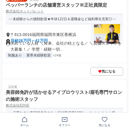
ペッパーランチの店舗運営スタッフ※正社員限定
株式会社ホットパレット
未経験からの挑戦歓迎★年休122日＆退職金など福利厚生充実◎
〒813-0016福岡県福岡市東区香椎浜
月給26万円～41万円
求めている人材 ＼将来、会社の柱となる／ ＼店舗スタッフを
大募集！／ 学歴・経験一切...
制服あり
業界未経験歓迎
+24個
気になる
正社員
美容師免許が活かせるアイブロウリスト/眉毛専門サロン
の施術スタッフ
株式会社EDGE
必要なのは美容師免許のみ｜有給取得率100%＋インセンも！｜残
業なし・研修中も給与支給
ホーム
オファー
気になる