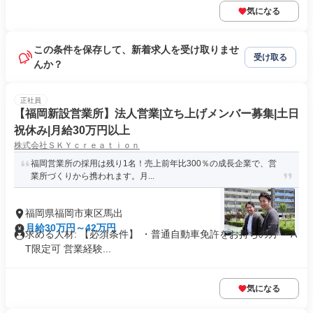
気になる
この条件を保存して、新着求人を受け取りませ
受け取る
んか？
正社員
【福岡新設営業所】法人営業|立ち上げメンバー募集|土日
祝休み|月給30万円以上
株式会社ＳＫＹｃｒｅａｔｉｏｎ
福岡営業所の採用は残り1名！売上前年比300％の成長企業で、営
業所づくりから携われます。月...
福岡県福岡市東区馬出
月給30万円～42万円
求める人材: 【必須条件】 ・普通自動車免許をお持ちの方 ・A
T限定可 営業経験...
気になる