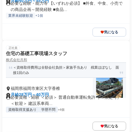
月給40万円～55万円
必要な経験・能力等 【いずれか必須】 ■外食、中食、小売で
の商品企画～開発経験 ■食品...
業界未経験歓迎
+1個
気になる
正社員
住宅の基礎工事現場スタッフ
株式会社共和
＜資格取得費用は全額会社負担＞家族手当あり 残業ほぼなし 面
接1回のみ
福岡県福岡市東区大字香椎
月給28万円～40万円
必要資格・経験 ＜必須＞ 普通自動車運転免許（AT限定可）
＜歓迎＞ 建設系車両...
資格取得支援あり
学歴不問
+4個
気になる