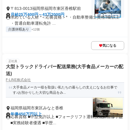
〒813-0013福岡県福岡市東区香椎駅前
月給25万400円～43万2000円
求めている人材 *＜応募資格＞* ・自動車整備士資格3級以上
・普通自動車運転免許 ...
介護休暇あり
+12個
気になる
正社員
大型トラックドライバー配送業務(大手食品メーカーの配
送)
F-LINE株式会社
大手食品メーカー様を取扱い私たちの暮らしの支えになるお仕事で
す♪お預かりした大切な商品をみ...
福岡県福岡市東区みなと香椎
年俸450万円以上
応募資格 ■中型免許以上 ■フォークリフト運転技能講習修了証
■実務経験者優遇 ■学歴...