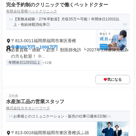
完全予約制のクリニックで働くペットドクター
有限会社香椎ペットクリニック
【実務未経験・27年卒歓迎】月収35万〜可能！年間休日120日以
上・有給休暇消化率◎
〒813-0011福岡県福岡市東区香椎
年俸500万円～1000万円
必要資格・経験 ＜必須＞ 獣医師免許 ┗2027年3月取得見込み
の方も歓迎！ ※...
年間休日120日以上
+11個
気になる
正社員
水産加工品の営業スタッフ
株式会社カネカシーフーズ
お客様とのコミュニケーション・販売の仕事◎週休2日制
〒813-0018福岡県福岡市東区香椎浜ふ頭