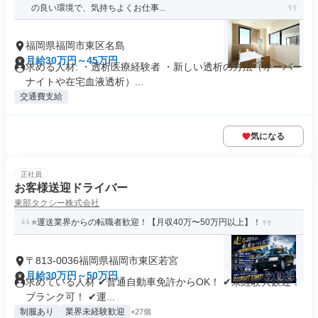
の良い環境で、気持ちよくお仕事...
福岡県福岡市東区名島
月給30万円～45万円
求める人材: ・透析医療経験者 ・新しい透析の方法（オーバー
ナイトや在宅血液透析）...
交通費支給
気になる
正社員
お客様送迎ドライバー
東部タクシー株式会社
⭐運送業界からの転職者歓迎！【月収40万〜50万円以上】！
〒813-0036福岡県福岡市東区若宮
月給30万円～50万円
求めている人材 ✔︎普通自動車免許からOK！ ✔︎未経験大歓迎！
ブランク可！ ✔︎運...
制服あり
業界未経験歓迎
+27個