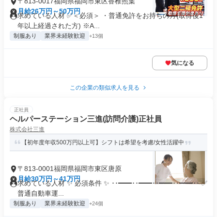
〒813-0017福岡県福岡市東区香椎照葉
月給26万円～50万円
求めている人材 ✅＜必須＞ ・普通免許をお持ちの方(取得後1
年以上経過された方) ※A...
制服あり
業界未経験歓迎
+13個
気になる
この企業の類似求人を見る
正社員
ヘルパーステーション三進(訪問介護)正社員
株式会社三進
【初年度年収500万円以上可】シフトは希望を考慮/女性活躍中
〒813-0001福岡県福岡市東区唐原
月給30万円～41万円
求めている人材 ✨ 必須条件 ✨ ･･━━･･━━･･━━･･━━･･ ✅
普通自動車運...
制服あり
業界未経験歓迎
+24個