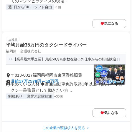
てのマシンピラティスの現場...
週1日からOK
シフト自由
+1個
気になる
正社員
平均月給35万円のタクシードライバー
福岡第一交通株式会社
【業界最大手企業】月給50万も多数在籍◇外仕事からの転職歓迎
〒813-0017福岡県福岡市東区香椎照葉
月給17万7576円～50万円
求めている人材 ◆普通自動車免許取得1年以上（必須） ◆タ
クシー乗務員として働きたい方...
制服あり
業界未経験歓迎
+33個
気になる
この企業の類似求人を見る