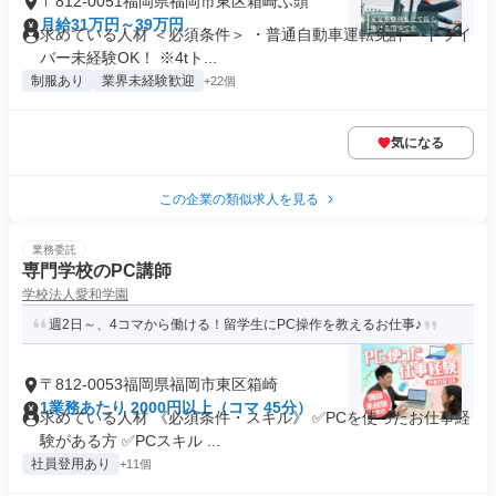
〒812-0051福岡県福岡市東区箱崎ふ頭
月給31万円～39万円
求めている人材 ＜必須条件＞ ・普通自動車運転免許 ・ドライ
バー未経験OK！ ※4tト...
制服あり
業界未経験歓迎
+22個
気になる
この企業の類似求人を見る
業務委託
専門学校のPC講師
学校法人愛和学園
週2日～、4コマから働ける！留学生にPC操作を教えるお仕事♪
〒812-0053福岡県福岡市東区箱崎
1業務あたり 2000円以上（コマ 45分）
求めている人材 《必須条件・スキル》 ✅PCを使ったお仕事経
験がある方 ✅PCスキル ...
社員登用あり
+11個