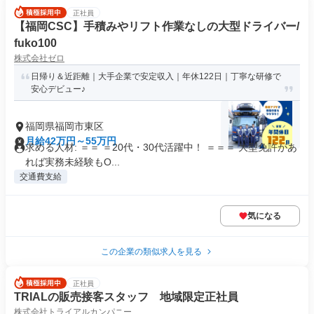
正社員
【福岡CSC】手積みやリフト作業なしの大型ドライバー/
fuko100
株式会社ゼロ
日帰り＆近距離｜大手企業で安定収入｜年休122日｜丁寧な研修で
安心デビュー♪
福岡県福岡市東区
月給42万円～55万円
求める人材: ＝＝ ＝20代・30代活躍中！ ＝＝＝ 大型免許があ
れば実務未経験もO...
交通費支給
気になる
この企業の類似求人を見る
正社員
TRIALの販売接客スタッフ 地域限定正社員
株式会社トライアルカンパニー