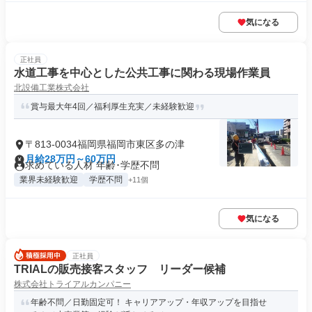
気になる
正社員
水道工事を中心とした公共工事に関わる現場作業員
北設備工業株式会社
賞与最大年4回／福利厚生充実／未経験歓迎
〒813-0034福岡県福岡市東区多の津
月給28万円～60万円
求めている人材 年齢･学歴不問
業界未経験歓迎
学歴不問
+11個
気になる
正社員
TRIALの販売接客スタッフ リーダー候補
株式会社トライアルカンパニー
年齢不問／日勤固定可！ キャリアアップ・年収アップを目指せ