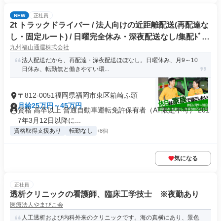
NEW
正社員
2t トラックドライバー / 法人向けの近距離配送(再配達な
し・固定ルート) / 日曜完全休み・深夜配送なし/集配ﾄﾞﾗｲ
九州福山通運株式会社
ﾊﾞｰ2t(正社員)
法人配送だから、再配達・深夜配送ほぼなし。日曜休み、月9～10
日休み、転勤無と働きやすい環...
〒812-0051福岡県福岡市東区箱崎ふ頭
月給25万円～45万円
資格 高卒以上 普通自動車運転免許保有者（AT限定不可） 201
7年3月12日以降に...
資格取得支援あり
転勤なし
+8個
気になる
正社員
透析クリニックの看護師、臨床工学技士 ※夜勤あり
医療法人やまびこ会
人工透析および内科外来のクリニックです。海の真横にあり、景色