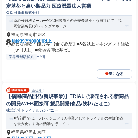
定基盤と高い製品力 医療機器法人営業
久保田商事株式会社
遠心分離機メーカー/久保田製作所の販売機能を担う当社にて、福
岡営業所長(プレイングマネージ...
福岡県福岡市東区
月給39万9000円以上
必要な経験・能力等 【全て必須】■3名以上マネジメント経験
（3年以上）■数値管理に基づ...
業界未経験歓迎
+7個
気になる
正社員
【福岡/商品開発(新規事業)】TRIALで販売される新商品
の開発/WEB面接可 製品開発(食品/飲料/たばこ)
株式会社トライアルカンパニー
■当部門では、フレッシュデリカ事業としてトライアルの生鮮価値
を最大化する為の活動を行ってい...
福岡県福岡市東区