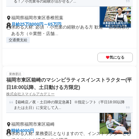
る！／小売業等の経験が活かせる／...
福岡県福岡市東区香椎照葉
月給25万8000円～65万円
求める人材: 必須 ・小売業の経験がある方 歓迎 ・店長経験が
ある方（※業態・店舗...
交通費支給
気になる
業務委託
福岡市東区箱崎のマシンピラティスインストラクター(平
日18:00以降、土日動ける方限定)
株式会社スマイルアカデミー
【箱崎店／夜・土日枠の限定急募】 ※指定シフト（平日18:00以降
または土日）に安定して入...
福岡県福岡市東区箱崎
時給4000円
求める人材: 業務委託となりますので、インストラクターとし