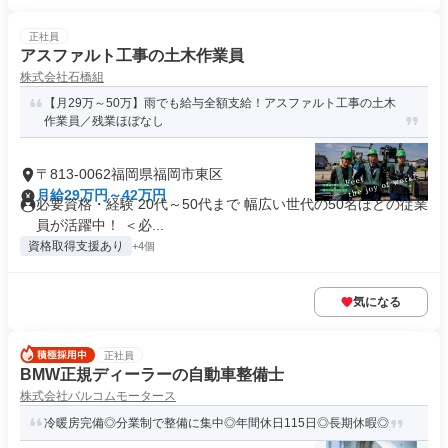
正社員
アスファルト工事の土木作業員
株式会社石橋組
【月29万～50万】雨でも給与全額支給！アスファルト工事の土木
作業員／残業ほぼなし
〒813-0062福岡県福岡市東区
月給29万円～42万円
必要資格・経験 20代～50代まで 幅広い世代の50名ほどの従業
員が活躍中！ ＜必...
資格取得支援あり
+4個
気になる
正社員
BMW正規ディーラーの自動車整備士
株式会社バルコムモータース
冷暖房完備◎分業制で整備に集中◎年間休日115日◎長期休暇◎