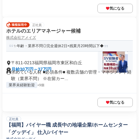
気になる
正社員
ホテルのエリアマネージャー候補
株式会社アメイズ
✨年齢・業界不問◎完全週休2日×残業月20時間以下◆
〒811-0213福岡県福岡市東区和白丘
月給30万円～37万円
求めている人材 ■必須条件■ 複数店舗の管理・マネジメント経
験（業界不問） ※在留カー...
業界未経験歓迎
+9個
気になる
正社員
【福岡】バイヤー職 成長中の地場企業/ホームセンター
「グッデイ」 仕入/バイヤー