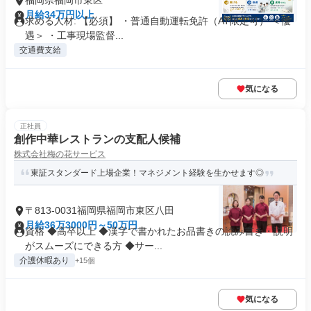
福岡県福岡市東区
月給34万円以上
求める人材: 【必須】 ・普通自動運転免許（AT限定可） ＜優
遇＞ ・工事現場監督...
交通費支給
気になる
正社員
創作中華レストランの支配人候補
株式会社梅の花サービス
東証スタンダード上場企業！マネジメント経験を生かせます◎
〒813-0031福岡県福岡市東区八田
月給36万3000円～50万円
資格 ◆高卒以上 ◆漢字で書かれたお品書きの読み書き・説明
がスムーズにできる方 ◆サー...
介護休暇あり
+15個
気になる