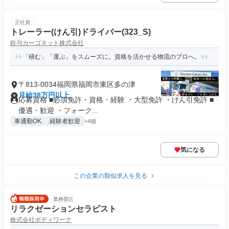
正社員
トレーラー(けん引)ドライバー(323_S)
鈴与カーゴネット株式会社
「積む」「運ぶ」をスムーズに。資格を活かせる物流のプロへ。
〒813-0034福岡県福岡市東区多の津
月給38万円以上
応募資格 ■必須免許・資格・経験 ・大型免許 ・けん引免許 ■
優遇・歓迎 ・フォーク...
車通勤OK
経験者歓迎
+4個
気になる
この企業の類似求人を見る
業務委託
リラクゼーションセラピスト
株式会社ボディワーク