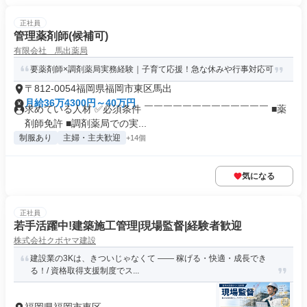
正社員
管理薬剤師(候補可)
有限会社 馬出薬局
要薬剤師×調剤薬局実務経験｜子育て応援！急な休みや行事対応可
〒812-0054福岡県福岡市東区馬出
月給36万4300円～40万円
求めている人材 ✅必須条件 ￣￣￣￣￣￣￣￣￣￣￣￣￣ ■薬
剤師免許 ■調剤薬局での実...
制服あり
主婦・主夫歓迎
+14個
気になる
正社員
若手活躍中!建築施工管理|現場監督|経験者歓迎
株式会社クボヤマ建設
建設業の3Kは、きついじゃなくて ―― 稼げる・快適・成長でき
る！/ 資格取得支援制度でス...