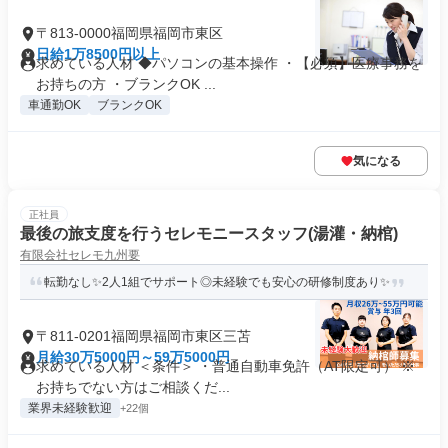
〒813-0000福岡県福岡市東区
日給1万8500円以上
求めている人材 ◆パソコンの基本操作 ・【必須】医療事務を
お持ちの方 ・ブランクOK ...
車通勤OK
ブランクOK
気になる
正社員
最後の旅支度を行うセレモニースタッフ(湯灌・納棺)
有限会社セレモ九州要
転勤なし✨2人1組でサポート◎未経験でも安心の研修制度あり✨
〒811-0201福岡県福岡市東区三苫
月給30万5000円～59万5000円
求めている人材 ＜条件＞ ・普通自動車免許（AT限定可） ※
お持ちでない方はご相談くだ...
業界未経験歓迎
+22個