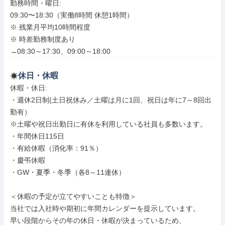
勤務時間・曜日: 

09:30〜18:30（実働8時間 休憩1時間）

※ 残業月平均10時間程度

※ 時差勤務制度あり

→08:30～17:30、09:00～18:00
休日・休暇
休暇・休日: 

・週休2日制(土日祝休み／土曜は月に1回、祝日は年に7～8回出
勤有）

※土曜や祝日出勤日に有休を利用している社員も多数います。

・年間休日115日

・有給休暇（消化率：91％）

・慶弔休暇

・GW・夏季・冬季（各8～11連休）

＜休暇の予定が立てやすいことも特徴＞

当社では入社時や期初に年間カレンダーを提示しています。

早い段階からその年の休日・休暇が決まっているため、
