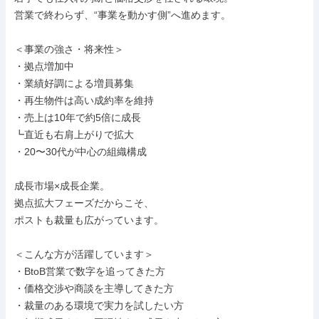
営業で終わらず、“事業を動かす側”へ進めます。

＜事業の強さ・将来性＞

・拠点増加中

・業績好調による増員募集

・再生物件は高い成約率を維持

・売上は10年で約5倍に成長

┗直近も右肩上がりで拡大

・20〜30代が中心の組織構成

成長市場×成長企業。

拠点拡大フェーズだからこそ、

ポストも裁量も広がっています。

＜こんな方が活躍しています＞

・BtoB営業で数字を追ってきた方

・価格交渉や商談を主導してきた方

・裁量のある環境で実力を試したい方
