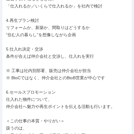
「仕入れるか／いくらで仕入れるか」を社内で検討

4.再生プラン検討

リフォームか、新築か、間取りはどうするか

“住む人の暮らし”を想像しながら企画

5.仕入れ決定・交渉

条件が合えば仲介会社と交渉し、仕入れを実行

※ 工事は社内別部署、販売は仲介会社が担当

※ BtoCではなく、仲介会社とのBtoB営業が中心です

6.セールスプロモーション

仕入れた物件について、

仲介会社へ魅力や再生ポイントを伝える活動も行います。

＜この仕事の本質・やりがい＞

扱うのは、
