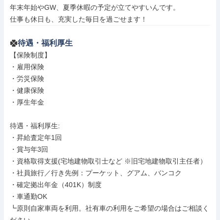
年末年始やGW、夏季休暇の予定が立てやすいんです。

仕事も休日も、充実した毎日を過ごせます！
待遇・福利厚生
【保険制度】

・雇用保険

・労災保険

・健康保険

・厚生年金

待遇・福利厚生: 

・昇給査定年1回

・賞与年3回

・資格取得支援(宅地建物取引士など ※旧宅地建物取引主任者）

・社員旅行／行き先例：プーケット、グアム、バンコク

・確定拠出年金（401K）制度

・車通勤OK

┗原則自家車両を利用。社有車の利用をご希望の場合はご相談く