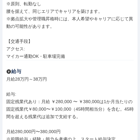
※原則、転勤なし

腰を据えて、同じエリアでキャリアを築けます。

※拠点拡大や管理職昇格時には、本人希望やキャリアに応じて異
動の可能性があります。

【交通手段】

アクセス: 

マイカー通勤OK・駐車場完備
給与
月給28万円～38万円

給与: 

固定残業代あり：月給 ￥280,000 〜 ￥380,000は1か月当たりの
固定残業代￥80,000〜￥100,000（45時間相当分）を含む。45時
間を超える残業代は追加で支給する。

月給280,000円〜380,000円

※前職給与・経験・能力を考慮の上、スタート給与決定
