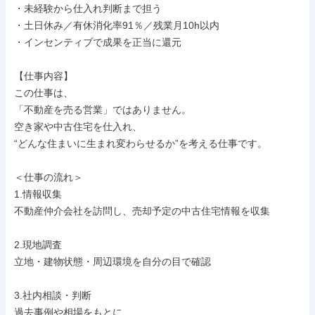
・未経験から仕入れ判断まで担う

・土日休み／有休消化率91％／残業月10h以内

・インセンティブで成果を正当に還元

【仕事内容】

この仕事は、

「不動産を売る営業」ではありません。

空き家や中古住宅を仕入れ、

“どんな住まいに生まれ変わらせるか”を考える仕事です。

＜仕事の流れ＞

1.情報収集

不動産仲介会社を訪問し、売却予定の中古住宅情報を収集

2.現地調査

立地・建物状態・周辺環境を自分の目で確認

3.社内相談・判断

過去事例や相場をもとに、
