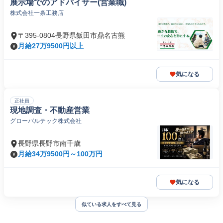
展示場でのアドバイザー(営業職)
株式会社一条工務店
〒395-0804長野県飯田市鼎名古熊
月給27万9500円以上
気になる
正社員
現地調査・不動産営業
グローバルテック株式会社
長野県長野市南千歳
月給34万9500円～100万円
気になる
似ている求人をすべて見る