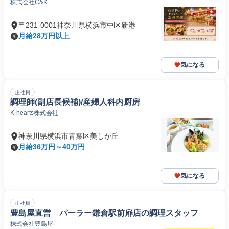
株式会社C&K
〒231-0001神奈川県横浜市中区新港
月給28万円以上
気になる
正社員
調理師(副店長候補)/産婦人科内厨房
K-hearts株式会社
神奈川県横浜市青葉区美しが丘
月給36万円～40万円
気になる
正社員
豊島屋直営 パーラー鎌倉駅前扉店の調理スタッフ
株式会社豊島屋