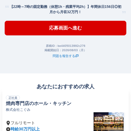
【22時～7時の固定勤務（休憩1h・残業平均2h）】年間休日156日◎初
月から月収32万円！
応募画面へ進む
原稿ID：
be4405013992c276
掲載開始日：
2026/08/03（月）
問題を報告する
あなたにおすすめの求人
正社員
焼肉専門店のホール・キッチン
株式会社こぐみ
フルリモート
時給30万円以上