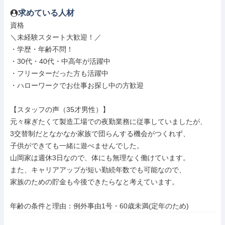
求めている人材
資格

＼未経験スタート大歓迎！／

・学歴・年齢不問！

・30代・40代・中高年が活躍中

・フリーターだった方も活躍中

・ハローワークでお仕事お探し中の方歓迎

【スタッフの声（35才男性）】

元々稼ぎたくて製造工場での夜勤業務に従事していましたが、

3交替制だとなかなか家族で団らんする機会がつくれず、

子供ができても一緒に遊べませんでした。

山岡家は週休3日なので、体にも無理なく働けています。

また、キャリアアップが短い勤続年数でも可能なので、

家族のための貯金も今後できたらなと考えています。

年齢の条件と理由：例外事由1号・60歳未満(定年のため)