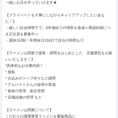
一緒にお店を作っていけます★

【プライベートを大事にしながらキャリアアップしたいあな
た！】

・厳しい社会情勢下で、6年連続での増収を達成☆業績好調につ
き正社員を募集中☆

・週休3日制！年間休日156日で自分の時間も◎

【ラーメン山岡家で接客・調理をはじめとした、店舗運営をお願
いいたします！】

*具体的なお仕事内容-*

* 接客

* 仕込みやスープ作りなど調理

* アルバイトさんの採用や育成

* 食材の管理、衛生管理

* 店舗設備の管理 など

【ラーメン山岡家について】

こだわりの濃厚豚骨ラーメンを看板商品に、
