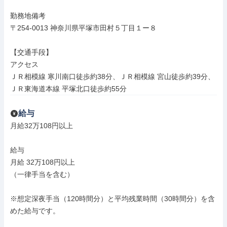
勤務地備考

〒254-0013 神奈川県平塚市田村５丁目１ー８

【交通手段】

アクセス

ＪＲ相模線 寒川南口徒歩約38分、ＪＲ相模線 宮山徒歩約39分、
ＪＲ東海道本線 平塚北口徒歩約55分
給与
月給32万108円以上

給与

月給 32万108円以上

（一律手当を含む）

※想定深夜手当（120時間分）と平均残業時間（30時間分）を含
めた給与です。
