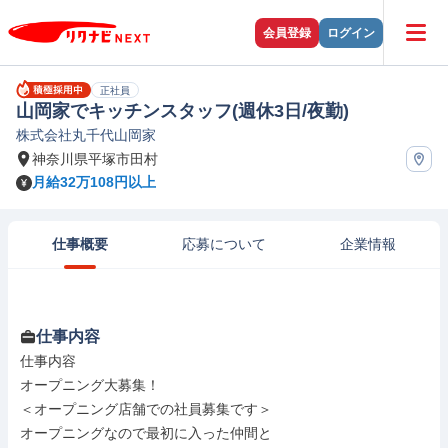
会員登録
ログイン
正社員
山岡家でキッチンスタッフ(週休3日/夜勤)
株式会社丸千代山岡家
神奈川県平塚市田村
月給32万108円以上
仕事概要
応募について
企業情報
仕事内容
仕事内容

オープニング大募集！

＜オープニング店舗での社員募集です＞

オープニングなので最初に入った仲間と
