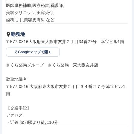
医師事務補助,医療秘書,看護師,

美容クリニック,美容受付,

歯科助手,美容皮膚科 など
勤務地
〒577-0816大阪府東大阪市友井２丁目34番27号　幸宝ビル1階
Googleマップで開く
さくら薬局グループ　さくら薬局　東大阪友井店

勤務地備考

〒577-0816 大阪府東大阪市友井２丁目３４番２７号 幸宝ビル1
階

【交通手段】

アクセス

・近鉄 弥刀駅より徒歩10分