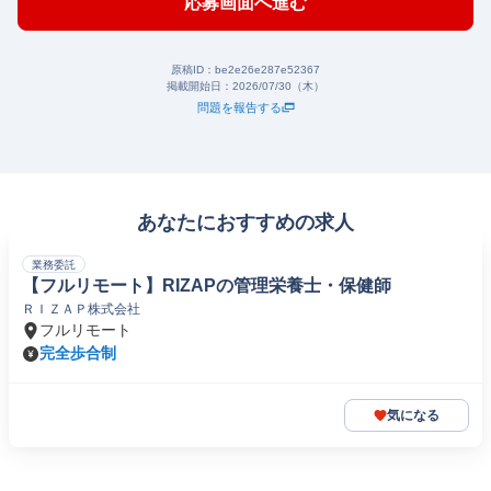
応募画面へ進む
原稿ID：
be2e26e287e52367
掲載開始日：
2026/07/30（木）
問題を報告する
あなたにおすすめの求人
業務委託
【フルリモート】RIZAPの管理栄養士・保健師
ＲＩＺＡＰ株式会社
フルリモート
完全歩合制
気になる