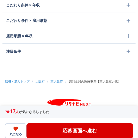
こだわり条件 × 年収
こだわり条件 × 雇用形態
雇用形態 × 年収
注目条件
転職・求人トップ
/
大阪府
/
東大阪市
/
調剤薬局の医療事務【東大阪友井店】
17
サイトトップへ
人
が気になるしました
中途採用をご検討の企業様
利用規約・プライバシーポリシー
サイトマップ
ヘルプ・お問い合わせ
応募画面へ進む
（C）Indeed Inc.
気になる