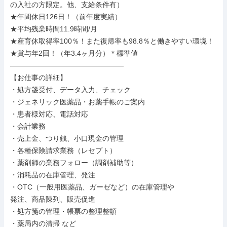
の入社の方限定。他、支給条件有）

★年間休日126日！（前年度実績）

★平均残業時間11.9時間/月

★産育休取得率100％！また復帰率も98.8％と働きやすい環境！

★賞与年2回！（年3.4ヶ月分）＊標準値

――――――――――――――――

【お仕事の詳細】

・処方箋受付、データ入力、チェック

・ジェネリック医薬品・お薬手帳のご案内

・患者様対応、電話対応

・会計業務

・売上金、つり銭、小口現金の管理

・各種保険請求業務（レセプト）

・薬剤師の業務フォロー（調剤補助等）

・消耗品の在庫管理、発注

・OTC（一般用医薬品、ガーゼなど）の在庫管理や

発注、商品陳列、販売促進

・処方箋の管理・帳票の整理整頓

・薬局内の清掃 など
