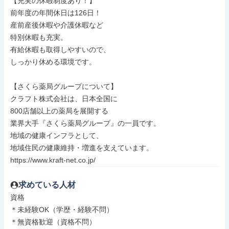
【充実の休暇制度あり！】

前年度の年間休日は126日！

産前産後休暇や介護休暇など

特別休暇も充実。

有給休暇も取得しやすいので、

しっかり休める環境です。

【さくら薬局グループについて】

クラフト株式会社は、日本全国に

800店舗以上の薬局を展開する

業界大手『さくら薬局グループ』の一員です。

地域の健康インフラとして、

地域住民の健康維持・増進を支えています。

https://www.kraft-net.co.jp/
求めている人材
資格

＊未経験OK（学歴・経験不問）

＊無資格歓迎（資格不問）
