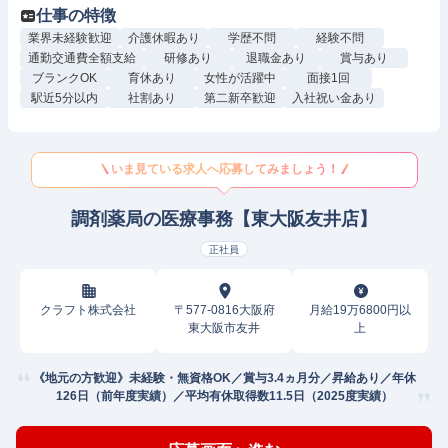
仕事の特徴
業界未経験歓迎
介護休暇あり
学歴不問
経験不問
通勤交通費全額支給
研修あり
退職金あり
賞与あり
ブランクOK
育休あり
女性が活躍中
面接1回
駅近5分以内
社割あり
第二新卒歓迎
入社祝い金あり
いま見ている求人へ応募してみましょう！
調剤薬局の医療事務【東大阪友井店】
正社員
クラフト株式会社
〒577-0816大阪府
月給19万6800円以
東大阪市友井
上
《地元の方歓迎》未経験・無資格OK／賞与3.4ヵ月分／昇給あり／年休
126日（前年度実績）／平均有休取得数11.5日（2025度実績）