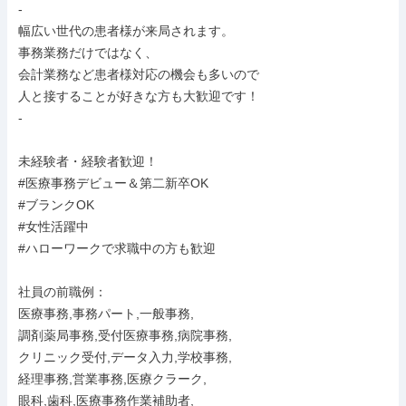
-

幅広い世代の患者様が来局されます。

事務業務だけではなく、

会計業務など患者様対応の機会も多いので

人と接することが好きな方も大歓迎です！

-

未経験者・経験者歓迎！

#医療事務デビュー＆第二新卒OK

#ブランクOK

#女性活躍中

#ハローワークで求職中の方も歓迎

社員の前職例：

医療事務,事務パート,一般事務,

調剤薬局事務,受付医療事務,病院事務,

クリニック受付,データ入力,学校事務,

経理事務,営業事務,医療クラーク,

眼科,歯科,医療事務作業補助者,
