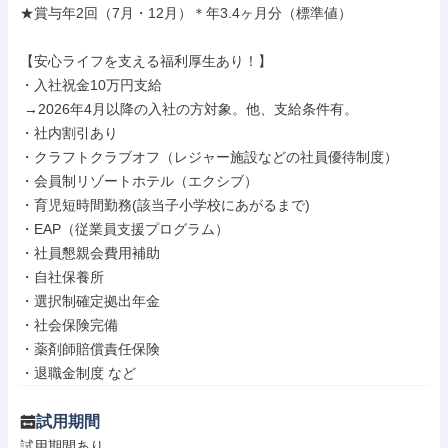
★賞与年2回（7月・12月）＊年3.4ヶ月分（標準値）

【安心ライフを支える福利厚生あり！】

・入社祝金10万円支給

 →2026年4月以降の入社の方対象。他、支給条件有。

・社内割引あり

・クラフトクラブオフ（レジャー施設などの社員優待制度）

・会員制リゾートホテル（エクシブ）

・育児短時間勤務(該当子小学校にあがるまで)

・EAP（従業員支援プログラム）

・社員懇親会費用補助

・自社保養所

・選択制確定拠出年金

・社会保険完備

・薬剤師賠償責任保険

・退職金制度 など
試用期間
試用期間あり
