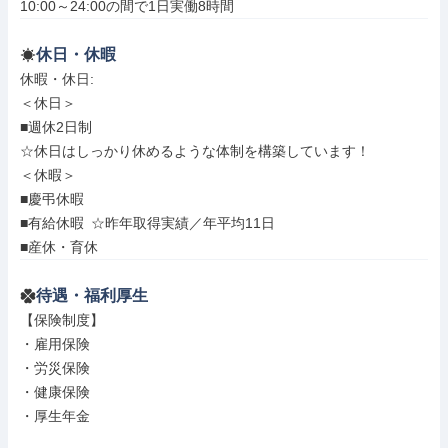
10:00～24:00の間で1日実働8時間
休日・休暇
休暇・休日: 

＜休日＞

■週休2日制

☆休日はしっかり休めるような体制を構築しています！

＜休暇＞

■慶弔休暇

■有給休暇 ☆昨年取得実績／年平均11日

■産休・育休
待遇・福利厚生
【保険制度】

・雇用保険

・労災保険

・健康保険

・厚生年金
