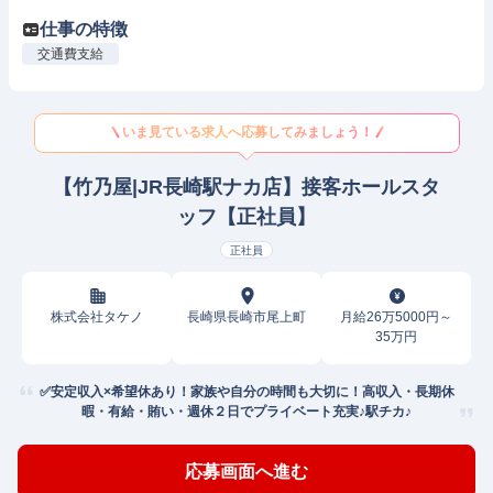
仕事の特徴
交通費支給
いま見ている求人へ応募してみましょう！
【竹乃屋|JR長崎駅ナカ店】接客ホールスタ
ッフ【正社員】
正社員
株式会社タケノ
長崎県長崎市尾上町
月給26万5000円～
35万円
✅安定収入×希望休あり！家族や自分の時間も大切に！高収入・長期休
暇・有給・賄い・週休２日でプライベート充実♪駅チカ♪
応募画面へ進む