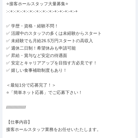
⭐️接客ホールスタッフ大量募集⭐️

:-:+:-:+:-:+:-:+:-:+:-:+:-:+:-+:-+:-+:-+:-+

✅ 学歴・資格・経験不問！

✅ 活躍中のスタッフの多くは未経験からスタート

✅ 未経験でも月給26.5万円スタートの高収入

✅ 週休二日制！希望休みも申請可能

✅ 昇給・賞与など安定の待遇面

✅ 安定とキャリアアップを目指す方必見です！

✅ 嬉しい食事補助制度もあり！

＜最短1分で応募完了！＞

⭐️「簡単ネット応募」でご応募下さい！

////////////////

【仕事内容】

接客ホールスタッフ業務をお任せいたたします。
