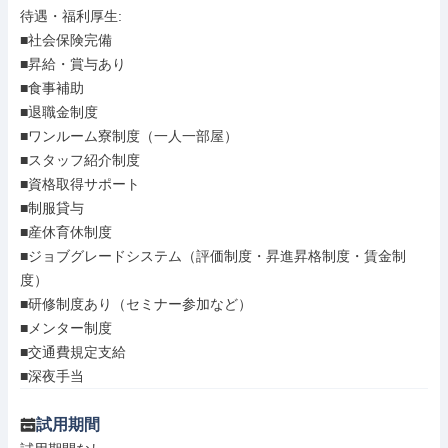
待遇・福利厚生: 

■社会保険完備

■昇給・賞与あり

■食事補助

■退職金制度

■ワンルーム寮制度（一人一部屋）

■スタッフ紹介制度

■資格取得サポート

■制服貸与

■産休育休制度

■ジョブグレードシステム（評価制度・昇進昇格制度・賃金制
度）

■研修制度あり（セミナー参加など）

■メンター制度

■交通費規定支給

■深夜手当
試用期間