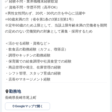
✅ 経験不問・業界職種未経験歓迎

✅ 資格不問・学歴不問（高卒OK）

⭐️男性女性問わず、20代・30代の方を中心に活躍中

⭐60歳未満の方（省令第1条の3第1項第1号）

※定年60歳のため上限として、当該上限年齢未満の労働者を期間
の定めのない労働契約の対象として募集・採用するため

＜活かせる経験・資格など＞

・飲食店の勤務経験（カフェ、喫茶店）

・調理やキッチンの勤務経験

・保育園での給食調理や社員食堂での経験

・商品管理や発注、在庫管理の経験

・シフト管理、スタッフ育成の経験

・店長やマネージメント経験
勤務地
長崎県長崎市尾上町
Googleマップで開く