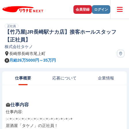
会員登録
ログイン
正社員
【竹乃屋|JR長崎駅ナカ店】接客ホールスタッフ
【正社員】
株式会社タケノ
長崎県長崎市尾上町
月給26万5000円～35万円
仕事概要
応募について
企業情報
仕事内容
仕事内容: 

:-:+:-:+:-:+:-:+:-:+:-:+:-:+:-+:-+:-+:-+:-+

居酒屋「タケノ」の正社員！ 
