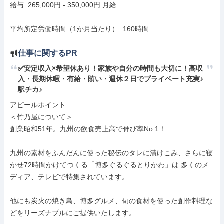
給与: 265,000円 - 350,000円 月給

平均所定労働時間（1か月当たり）: 160時間
仕事に関するPR
✅安定収入×希望休あり！家族や自分の時間も大切に！高収
入・長期休暇・有給・賄い・週休２日でプライベート充実♪
駅チカ♪
アピールポイント: 

＜竹乃屋について＞ 

創業昭和51年。九州の飲食売上高で伸び率No.1！

九州の素材をふんだんに使った秘伝のタレに漬けこみ、さらに寝
かせ72時間かけてつくる「博多ぐるぐるとりかわ」は 多くのメ
ディア、テレビで特集されています。

他にも炭火の焼き鳥、博多グルメ、旬の食材を使った創作料理な
どをリーズナブルにご提供いたします。