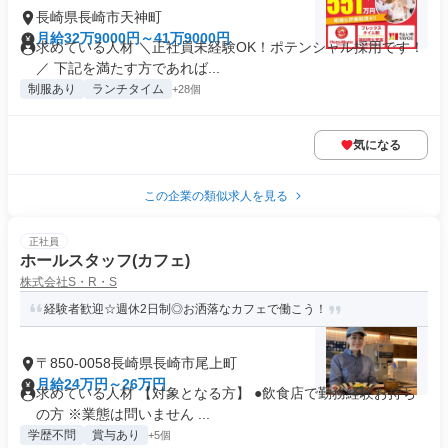
長崎県長崎市天神町
月給32万9000円～41万9000円
求めている人材 ＼正社員未経験OK！ポテンシャル採用です！
／ 下記を満たす方であれば...
制服あり
ランチタイム
+28個
気になる
この企業の類似求人を見る
正社員
ホールスタッフ(カフェ)
株式会社S・R・S
経験者歓迎☆週休2日制◎お洒落なカフェで働こう！
〒850-0058長崎県長崎市尾上町
月給24万円～26万円
求めている人材 【対象となる方】 ●飲食店で勤務経験お持ち
の方 ※業態は問いません ...
学歴不問
賞与あり
+5個