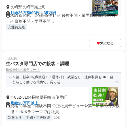
長崎県長崎市尾上町
月給26万5000円～35万円
求める人材: 【応募条件】 ✅ 経験不問・業界職種未経験歓迎
✅ 資格不問・学歴不問...
交通費支給
気になる
正社員
生パスタ専門店での接客・調理
株式会社ポポラマーマ
＼第二新卒×転職歓迎！／週休2日・残業なし・連休取得もOK！自
分らしく働ける環境で、長く活...
〒852-8104長崎県長崎市茂里町
月給20万円以上
資格 ◇学歴・経験不問 ◇正社員デビューや第二新卒の方大歓
迎！ ポポラマーマでは社員...
制服あり
主婦・主夫歓迎
+20個