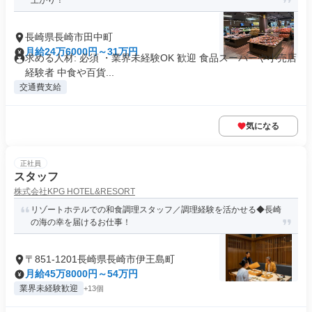
上がり！
長崎県長崎市田中町
月給24万6000円～31万円
求める人材: 必須 ・業界未経験OK 歓迎 食品スーパーや小売店
経験者 中食や百貨...
交通費支給
気になる
正社員
スタッフ
株式会社KPG HOTEL&RESORT
リゾートホテルでの和食調理スタッフ／調理経験を活かせる◆長崎
の海の幸を届けるお仕事！
〒851-1201長崎県長崎市伊王島町
月給45万8000円～54万円
業界未経験歓迎
+13個