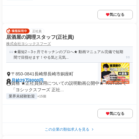
気になる
正社員
居酒屋の調理スタッフ(正社員)
株式会社ヨシックスフーズ
★最短2～3ヶ月でキッチンのプロへ★ 動画マニュアル完備で短期
間で目指せます！やる気と元気...
〒850-0841長崎県長崎市銅座町
月給29万8000円
資格 ★正社員採用についての説明動画公開中★ YouTubeで
「ヨシックスフーズ 正社...
業界未経験歓迎
+15個
気になる
この企業の類似求人を見る