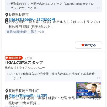
元聖堂の美しい空間が広がるレストラン『Cathedreclat/カテドレ
クラ』にて、のゲス...
長崎県長崎市
月給24万1000円～33万8000円
必要な経験・能力等 【必須】ホテルもしくはレストランでの
料飲部門 経験 (目安3年以上...
業界未経験歓迎
英語
+1個
気になる
正社員
TRIALの鮮魚スタッフ
株式会社トライアルカンパニー
AI・IoTを積極導入の小売企業！働き方改革にも積極的！基本定時
上がり！
長崎県長崎市田中町
月給24万6000円～31万円
求める人材: 必須 ・業界未経験OK 歓迎 食品スーパーや小売店
経験者 中食や百貨...