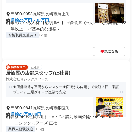
〒850-0058長崎県長崎市尾上町
月給25万円～30万円
求めている人材 【必須条件】 ✅飲食店でのホール接客経験（2
年以上） ✅基本的な接客マ...
資格取得支援あり
+25個
気になる
正社員
居酒屋の店舗スタッフ(正社員)
株式会社ヨシックスフーズ
★店舗運営を基礎からマスター★面接から内定まで最短３日！東証
プライム上場グループ企業で安定...
〒850-0841長崎県長崎市銅座町
月給29万8000円
資格 ★正社員採用についての説明動画公開中★ YouTubeで
「ヨシックスフーズ 正社...
業界未経験歓迎
+15個