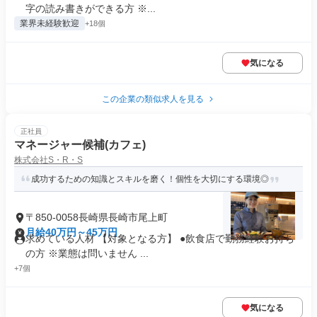
字の読み書きができる方 ※...
業界未経験歓迎
+18個
気になる
この企業の類似求人を見る
正社員
マネージャー候補(カフェ)
株式会社S・R・S
成功するための知識とスキルを磨く！個性を大切にする環境◎
〒850-0058長崎県長崎市尾上町
月給40万円～45万円
求めている人材 【対象となる方】 ●飲食店で勤務経験お持ち
の方 ※業態は問いません ...
+7個
気になる