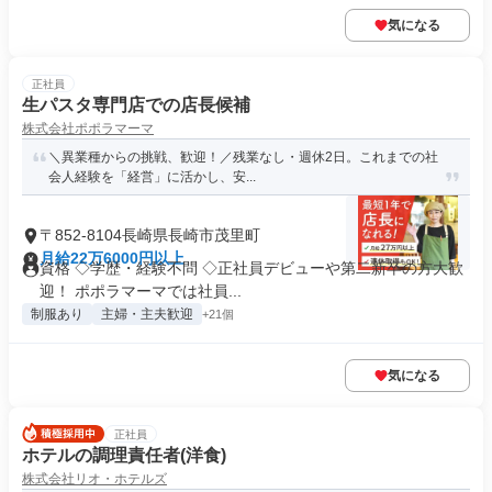
気になる
正社員
生パスタ専門店での店長候補
株式会社ポポラマーマ
＼異業種からの挑戦、歓迎！／残業なし・週休2日。これまでの社
会人経験を「経営」に活かし、安...
〒852-8104長崎県長崎市茂里町
月給22万6000円以上
資格 ◇学歴・経験不問 ◇正社員デビューや第二新卒の方大歓
迎！ ポポラマーマでは社員...
制服あり
主婦・主夫歓迎
+21個
気になる
正社員
ホテルの調理責任者(洋食)
株式会社リオ・ホテルズ