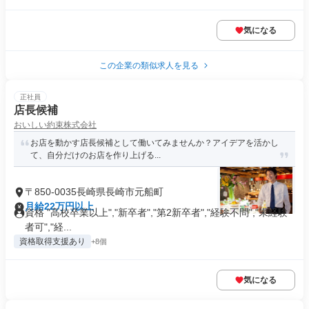
気になる
この企業の類似求人を見る
正社員
店長候補
おいしい約束株式会社
お店を動かす店長候補として働いてみませんか？アイデアを活かし
て、自分だけのお店を作り上げる...
〒850-0035長崎県長崎市元船町
月給22万円以上
資格 "高校卒業以上","新卒者","第2新卒者","経験不問","未経験
者可","経...
資格取得支援あり
+8個
気になる