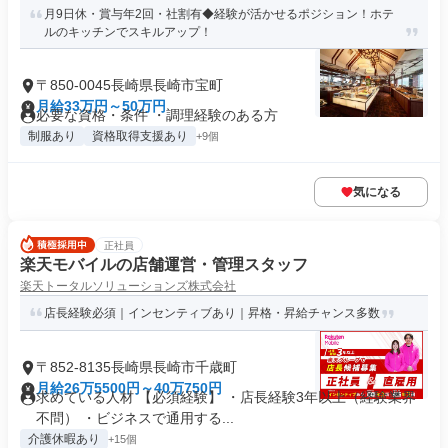
月9日休・賞与年2回・社割有◆経験が活かせるポジション！ホテ
ルのキッチンでスキルアップ！
〒850-0045長崎県長崎市宝町
月給33万円～50万円
必要な資格・条件 ・調理経験のある方
制服あり
資格取得支援あり
+9個
気になる
正社員
楽天モバイルの店舗運営・管理スタッフ
楽天トータルソリューションズ株式会社
店長経験必須｜インセンティブあり｜昇格・昇給チャンス多数
〒852-8135長崎県長崎市千歳町
月給26万5500円～40万750円
求めている人材 【必須経験】 ・店長経験3年以上（経験業界
不問） ・ビジネスで通用する...
介護休暇あり
+15個