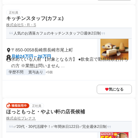
正社員
キッチンスタッフ(カフェ)
株式会社S・R・S
人気のお洒落カフェのキッチンスタッフ◎週休2日制
〒850-0058長崎県長崎市尾上町
月給24万円～26万円
求めている人材 【対象となる方】 ●飲食店で勤務経験お持ち
の方 ※業態は問いません ...
学歴不問
賞与あり
+5個
気になる
正社員
ほっともっと・やよい軒の店長候補
株式会社プレナス
✅20代・30代活躍中！✅年間休日122日✅完全週休2日制