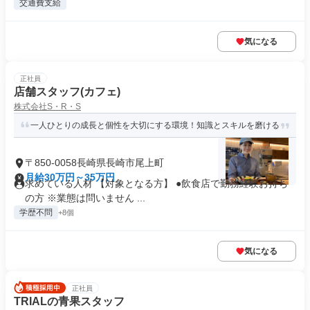
交通費支給
気になる
正社員
店舗スタッフ(カフェ)
株式会社S・R・S
一人ひとりの成長と個性を大切にする環境！知識とスキルを磨ける
〒850-0058長崎県長崎市尾上町
月給30万円～35万円
求めている人材 【対象となる方】 ●飲食店で勤務経験お持ち
の方 ※業態は問いません ...
学歴不問
+8個
気になる
正社員
TRIALの青果スタッフ