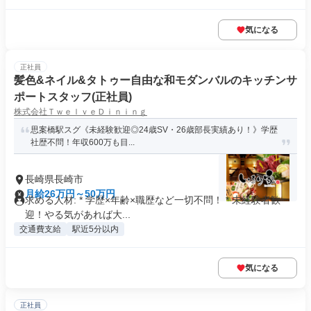
気になる
正社員
髪色&ネイル&タトゥー自由な和モダンバルのキッチンサ
ポートスタッフ(正社員)
株式会社ＴｗｅｌｖｅＤｉｎｉｎｇ
思案橋駅スグ《未経験歓迎◎24歳SV・26歳部長実績あり！》学歴
社歴不問！年収600万も目...
長崎県長崎市
月給26万円～50万円
求める人材: * 学歴×年齢×職歴など一切不問！ * 未経験者歓
迎！やる気があれば大...
交通費支給
駅近5分以内
気になる
正社員