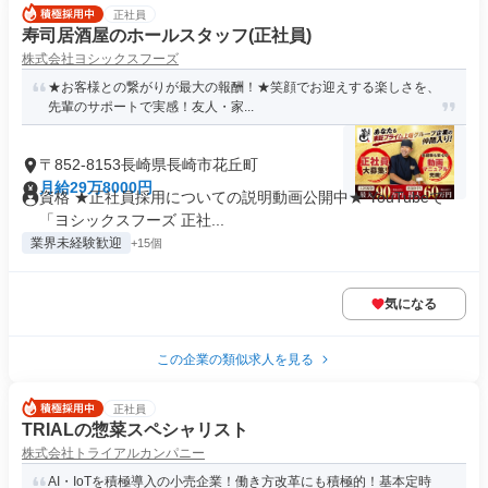
正社員
寿司居酒屋のホールスタッフ(正社員)
株式会社ヨシックスフーズ
★お客様との繋がりが最大の報酬！★笑顔でお迎えする楽しさを、
先輩のサポートで実感！友人・家...
〒852-8153長崎県長崎市花丘町
月給29万8000円
資格 ★正社員採用についての説明動画公開中★ YouTubeで
「ヨシックスフーズ 正社...
業界未経験歓迎
+15個
気になる
この企業の類似求人を見る
正社員
TRIALの惣菜スペシャリスト
株式会社トライアルカンパニー
AI・IoTを積極導入の小売企業！働き方改革にも積極的！基本定時