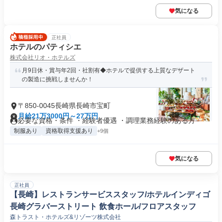
気になる
正社員
ホテルのパティシエ
株式会社リオ・ホテルズ
月9日休・賞与年2回・社割有◆ホテルで提供する上質なデザート
の製造に挑戦しませんか！
〒850-0045長崎県長崎市宝町
月給21万3000円～27万円
必要な資格・条件 ・経験者優遇 ・調理業務経験のある方
制服あり
資格取得支援あり
+9個
気になる
正社員
【長崎】レストランサービススタッフ/ホテルインディゴ
長崎グラバーストリート 飲食ホール/フロアスタッフ
森トラスト・ホテルズ&リゾーツ株式会社