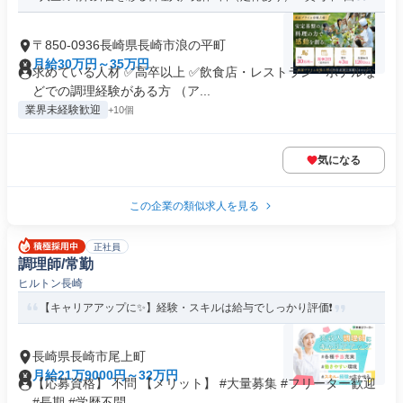
〒850-0936長崎県長崎市浪の平町
月給30万円～35万円
求めている人材 ✅高卒以上 ✅飲食店・レストラン・ホテルな
どでの調理経験がある方 （ア...
業界未経験歓迎
+10個
気になる
この企業の類似求人を見る
正社員
調理師/常勤
ヒルトン長崎
【キャリアアップに✨】経験・スキルは給与でしっかり評価❗️
長崎県長崎市尾上町
月給21万9000円～32万円
【応募資格】 不問 【メリット】 #大量募集 #フリーター歓迎
#長期 #学歴不問 ...