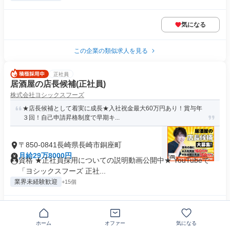
気になる
この企業の類似求人を見る
正社員
居酒屋の店長候補(正社員)
株式会社ヨシックスフーズ
★店長候補として着実に成長★入社祝金最大60万円あり！賞与年
３回！自己申請昇格制度で早期キ...
〒850-0841長崎県長崎市銅座町
月給29万8000円
資格 ★正社員採用についての説明動画公開中★ YouTubeで
「ヨシックスフーズ 正社...
業界未経験歓迎
+15個
気になる
ホーム
オファー
気になる