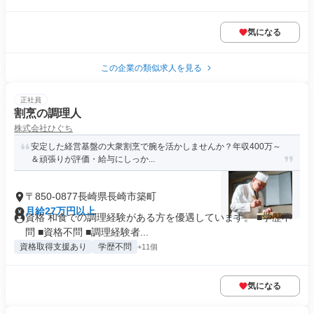
気になる
この企業の類似求人を見る
正社員
割烹の調理人
株式会社ひぐち
安定した経営基盤の大衆割烹で腕を活かしませんか？年収400万～
＆頑張りが評価・給与にしっか...
〒850-0877長崎県長崎市築町
月給27万円以上
資格 和食での調理経験がある方を優遇しています。 ■学歴不
問 ■資格不問 ■調理経験者...
資格取得支援あり
学歴不問
+11個
気になる