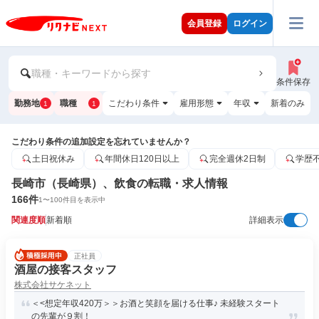
会員登録
ログイン
職種・キーワードから探す
条件保存
勤務地
職種
こだわり条件
雇用形態
年収
新着のみ
1
1
こだわり条件の追加設定を忘れていませんか？
土日祝休み
年間休日120日以上
完全週休2日制
学歴
長崎市（長崎県）、飲食の転職・求人情報
166
件
1
〜
100
件目を表示中
関連度順
新着順
詳細表示
正社員
酒屋の接客スタッフ
株式会社サケネット
＜<想定年収420万＞＞お酒と笑顔を届ける仕事♪ 未経験スタート
の先輩が９割！