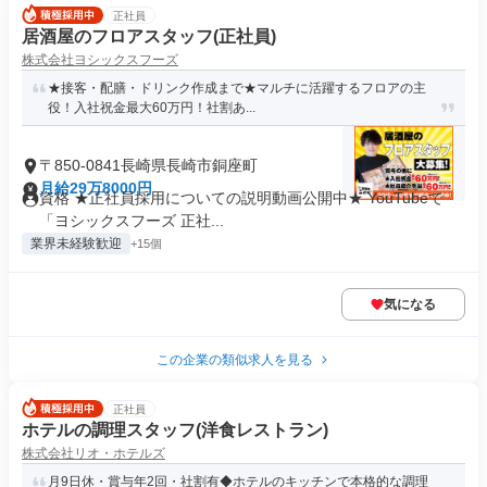
正社員
居酒屋のフロアスタッフ(正社員)
株式会社ヨシックスフーズ
★接客・配膳・ドリンク作成まで★マルチに活躍するフロアの主
役！入社祝金最大60万円！社割あ...
〒850-0841長崎県長崎市銅座町
月給29万8000円
資格 ★正社員採用についての説明動画公開中★ YouTubeで
「ヨシックスフーズ 正社...
業界未経験歓迎
+15個
気になる
この企業の類似求人を見る
正社員
ホテルの調理スタッフ(洋食レストラン)
株式会社リオ・ホテルズ
月9日休・賞与年2回・社割有◆ホテルのキッチンで本格的な調理