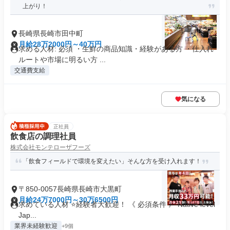
上がり！
長崎県長崎市田中町
月給28万2000円～40万円
求める人材: 必須 ・生鮮の商品知識・経験がある方 ・仕入れ
ルートや市場に明るい方 ...
交通費支給
気になる
正社員
飲食店の調理社員
株式会社モンテローザフーズ
「飲食フィールドで環境を変えたい」そんな方を受け入れます！
〒850-0057長崎県長崎市大黒町
月給24万7000円～30万6500円
求めている人材 ⭐経験者大歓迎！ 《 必須条件 》 Native level
Jap...
業界未経験歓迎
+9個