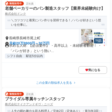
正社員
老舗ベーカリーのパン製造スタッフ【業界未経験向け】
株式会社ドンク
＼コツコツと着実にパン作りを習得できる！／パンが好きという想
いを仕事に。
長崎県長崎市尾上町
月給20万9900円～30万円
求める人材: 【必須要件】 ・高卒以上 ・未経験者歓迎！ ・
「パンが好き」という熱い...
シフト自由
駅近5分以内
気になる
この企業の類似求人を見る
正社員
ブライダル専属キッチンスタッフ
株式会社テイクアンドギヴ・ニーズ
人生の晴れ舞台を彩る料理人／完休2日（定休あり）・賞与年3回