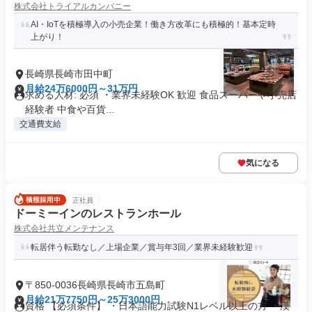
株式会社トライアルカンパニー
AI・IoTを積極導入の小売企業！働き方改革にも積極的！基本定時
上がり！
長崎県長崎市田中町
月給24万6000円～31万円
求める人材: 必須 ・業界未経験OK 歓迎 食品スーパーや小売店
経験者 中食や百貨...
交通費支給
気になる
正社員
ドーミーインのレストランホール
株式会社共立メンテナンス
転居伴う転勤なし／上場企業／賞与年3回／業界未経験歓迎
〒850-0036長崎県長崎市五島町
月給21万7750円～25万3000円
資格 【必須条件】 ・日本語能力試験N1レベル以上の方 ・漢