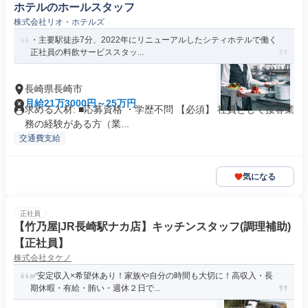
ホテルのホールスタッフ
株式会社リオ・ホテルズ
・主要駅徒歩7分、2022年にリニューアルしたシティホテルで働く
正社員の料飲サービススタッ...
長崎県長崎市
月給21万3000円～25万円
求める人材: ■応募資格 ・学歴不問 【必須】 社員として接客業
務の経験がある方（業...
交通費支給
気になる
正社員
【竹乃屋|JR長崎駅ナカ店】キッチンスタッフ(調理補助)
【正社員】
株式会社タケノ
✅安定収入×希望休あり！家族や自分の時間も大切に！高収入・長
期休暇・有給・賄い・週休２日で...