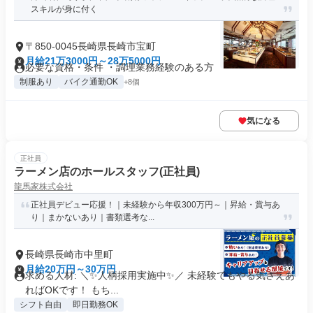
スキルが身に付く
〒850-0045長崎県長崎市宝町
月給21万3000円～28万5000円
必要な資格・条件 ・調理業務経験のある方
制服あり
バイク通勤OK
+8個
気になる
正社員
ラーメン店のホールスタッフ(正社員)
龍馬家株式会社
正社員デビュー応援！｜未経験から年収300万円～｜昇給・賞与あ
り｜まかないあり｜書類選考な...
長崎県長崎市中里町
月給20万円～30万円
求める人材: ＼✨️人柄採用実施中✨️／ 未経験でもやる気さえあ
ればOKです！ もち...
シフト自由
即日勤務OK