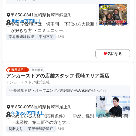
〒850-0841長崎県長崎市銅座町
月給30万円以上
資格 学歴職歴は一切不問！ 下記の方大歓迎！ ・人と話すこと
が好きな方 ・コミュニケー...
業界未経験歓迎
学歴不問
+13個
気になる
契約社員
アンカーストアの店舗スタッフ 長崎エリア新店
アンカー・ストア株式会社
長崎駅直結・オープニング✅未経験からAnkerの顔へ✅
〒850-0058長崎県長崎市尾上町
年俸350万円以上
求めている人材 《応募条件》 ・学歴、性別、経験、職歴不問
・未経験、第二新卒の方も大...
制服あり
業界未経験歓迎
+31個