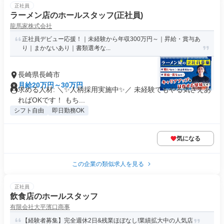
正社員
ラーメン店のホールスタッフ(正社員)
龍馬家株式会社
正社員デビュー応援！｜未経験から年収300万円～｜昇給・賞与あ
り｜まかないあり｜書類選考な...
長崎県長崎市
月給20万円～30万円
求める人材: ＼✨️人柄採用実施中✨️／ 未経験でもやる気さえあ
ればOKです！ もち...
シフト自由
即日勤務OK
気になる
この企業の類似求人を見る
正社員
飲食店のホールスタッフ
有限会社大平濱口商事
【経験者募集】完全週休2日&残業ほぼなし!業績拡大中の人気店