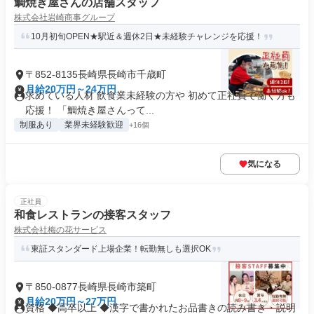
鯛焼き屋さんの店舗スタッフ
株式会社岩崎商事グループ
10月初旬OPEN★駅近＆週休2日★未経験チャレンジを応援！
〒852-8135長崎県長崎市千歳町
月給20万円～24万円
求めている人材 飲食業未経験の方や 初めて正社員で働く方も
応援！ 「鯛焼き屋さんって...
制服あり
業界未経験歓迎
+16個
気になる
正社員
和食レストランの接客スタッフ
株式会社梅の花サービス
東証スタンダード上場企業！転勤無しも選択OK
〒850-0877長崎県長崎市築町
月給20万円～27万円
資格 ◆高卒以上 ◆漢字で書かれたお品書きの読み書き・説明