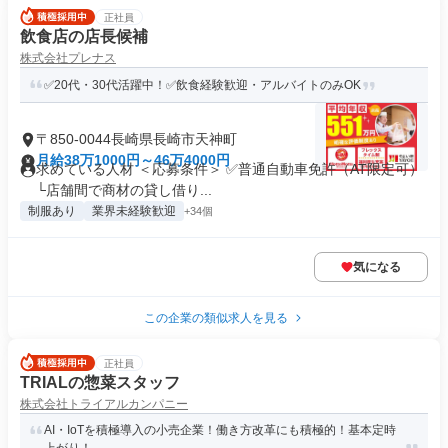
正社員
飲食店の店長候補
株式会社プレナス
✅20代・30代活躍中！✅飲食経験歓迎・アルバイトのみOK
〒850-0044長崎県長崎市天神町
月給38万1000円～46万4000円
求めている人材 ＜応募条件＞ ✅普通自動車免許（AT限定可）
└店舗間で商材の貸し借り...
制服あり
業界未経験歓迎
+34個
気になる
この企業の類似求人を見る
正社員
TRIALの惣菜スタッフ
株式会社トライアルカンパニー
AI・IoTを積極導入の小売企業！働き方改革にも積極的！基本定時