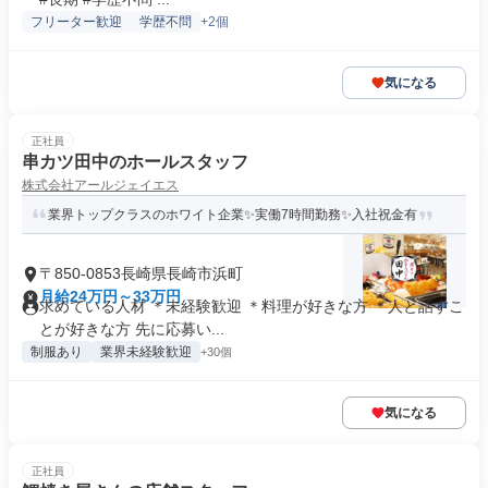
フリーター歓迎
学歴不問
+2個
気になる
正社員
串カツ田中のホールスタッフ
株式会社アールジェイエス
業界トップクラスのホワイト企業✨実働7時間勤務✨入社祝金有
〒850-0853長崎県長崎市浜町
月給24万円～33万円
求めている人材 ＊未経験歓迎 ＊料理が好きな方 ＊人と話すこ
とが好きな方 先に応募い...
制服あり
業界未経験歓迎
+30個
気になる
正社員