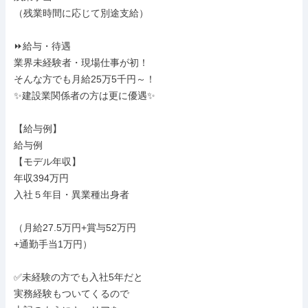
（残業時間に応じて別途支給）

⏩給与・待遇

業界未経験者・現場仕事が初！

そんな方でも月給25万5千円～！

✨建設業関係者の方は更に優遇✨

【給与例】

給与例

【モデル年収】

年収394万円

入社５年目・異業種出身者

（月給27.5万円+賞与52万円

+通勤手当1万円）

✅未経験の方でも入社5年だと

実務経験もついてくるので
