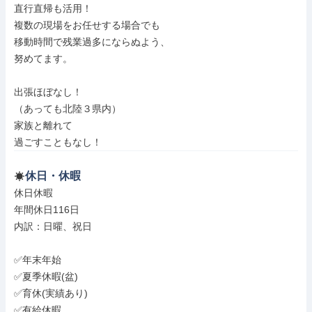
直行直帰も活用！

複数の現場をお任せする場合でも

移動時間で残業過多にならぬよう、

努めてます。

出張ほぼなし！

（あっても北陸３県内）

家族と離れて

過ごすこともなし！
休日・休暇
休日休暇

年間休日116日

内訳：日曜、祝日

✅年末年始

✅夏季休暇(盆)

✅育休(実績あり)

✅有給休暇
