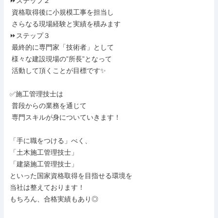
⏩ステップ２

 資格取得後に小規模工事を担当し

 さらなる現場経験と実績を積みます

⏩ステップ３

 最終的に専門家「技術者」として

 様々な建設現場の”所長”となって

 活動して頂くことが目標です✨

✅施工管理技士は

 普段からの業務を通じて

 専門スキルが身についていきます！

「手に職をつける」べく、

「土木施工管理技士」

「建築施工管理技士」

といった国家資格取得を目指せる環境を

当社は整えております！

もちろん、合格実績もあり◎
