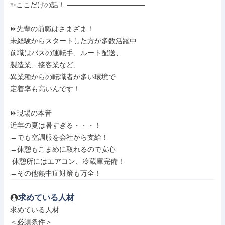
✨ここだけの話！ ―――――――――――

⏩先輩の前職はさまざま！

未経験からスタートした方が多数活躍中

前職はバスの運転手、ルート配送、

製造業、接客業など、

異業種からの転職者が多い環境で

定着率も高いんです！

⏩現場の本音

近年の夏は暑すぎる・・・！

→でも空調服を会社から支給！

→休憩もこまめに取れるので安心

 休憩所にはエアコン、冷蔵庫完備！

→その他熱中症対策も万全！
求めている人材
求めている人材

＜必須条件＞
