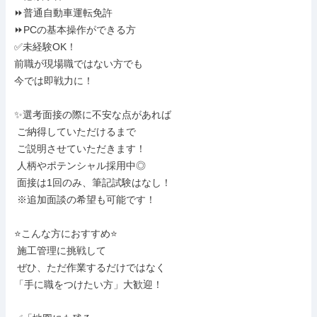
⏩普通自動車運転免許

⏩PCの基本操作ができる方

✅未経験OK！

前職が現場職ではない方でも

今では即戦力に！

✨選考面接の際に不安な点があれば

 ご納得していただけるまで

 ご説明させていただきます！

 人柄やポテンシャル採用中◎

 面接は1回のみ、筆記試験はなし！

 ※追加面談の希望も可能です！

⭐こんな方におすすめ⭐

 施工管理に挑戦して

 ぜひ、ただ作業するだけではなく

「手に職をつけたい方」大歓迎！
