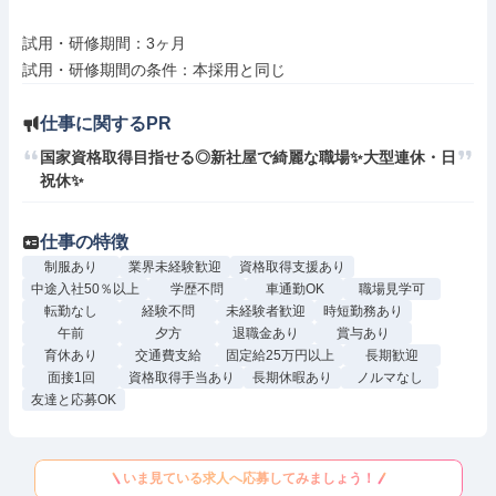
試用・研修期間：3ヶ月

仕事に関するPR
国家資格取得目指せる◎新社屋で綺麗な職場✨大型連休・日
祝休✨
仕事の特徴
制服あり
業界未経験歓迎
資格取得支援あり
中途入社50％以上
学歴不問
車通勤OK
職場見学可
転勤なし
経験不問
未経験者歓迎
時短勤務あり
午前
夕方
退職金あり
賞与あり
育休あり
交通費支給
固定給25万円以上
長期歓迎
面接1回
資格取得手当あり
長期休暇あり
ノルマなし
友達と応募OK
いま見ている求人へ応募してみましょう！