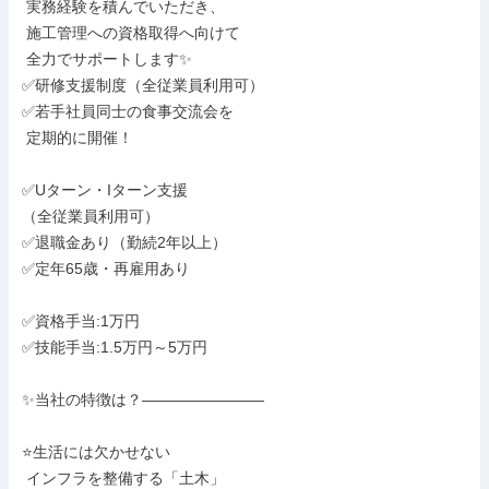
 実務経験を積んでいただき、

 施工管理への資格取得へ向けて

 全力でサポートします✨

✅研修支援制度（全従業員利用可）

✅若手社員同士の食事交流会を

 定期的に開催！

✅Uターン・Iターン支援

（全従業員利用可）

✅退職金あり（勤続2年以上）

✅定年65歳・再雇用あり

✅資格手当:1万円

✅技能手当:1.5万円～5万円

✨当社の特徴は？――――――――

⭐生活には欠かせない

 インフラを整備する「土木」
