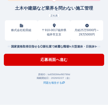
土木や建築など業界を問わない施工管理
正社員
株式会社松田組
〒910-0017福井県
月給25万5000円～
福井市文京
29万5000円
国家資格取得目指せる◎新社屋で綺麗な職場✨大型連休・日祝休✨
応募画面へ進む
原稿ID：
bd058394ef90799d
掲載開始日：
2026/02/27（金）
問題を報告する