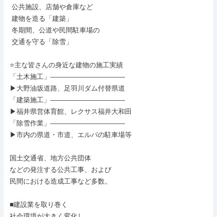
 公共施設、店舗や倉庫など

 建物を造る「建築」

 冬期間、公道や民間駐車場の

 交通を守る「除雪」

⭐主な皆さんの身近な建物の施工実績

「土木施工」―――――――――――

▶大野油坂道路、足羽川ダム付替県道

「建築施工」―――――――――――

▶福井県営体育館、レクサス福井大和田

「除雪作業」―――――――――――

▶市内の県道・市道、エルパの駐車場等

国土交通省、地方公共団体

などの発注する公共工事、および

民間における造成工事など多数。

■建設業を取り巻く

社会環境が大きく変化し、
