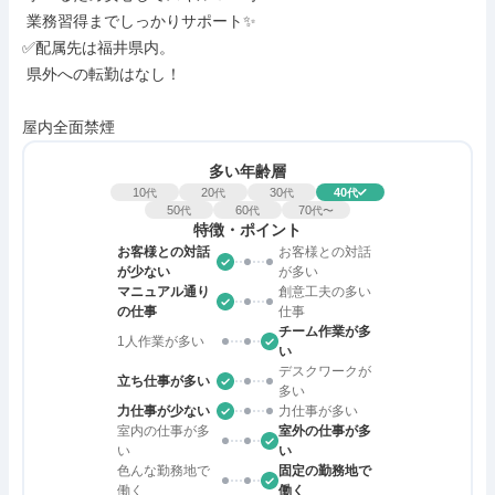
 業務習得までしっかりサポート✨

✅配属先は福井県内。

 県外への転勤はなし！

屋内全面禁煙
多い年齢層
10
20
30
40
代
代
代
代
50
60
70
代
代
代〜
特徴・ポイント
お客様との対話
お客様との対話
が少ない
が多い
マニュアル通り
創意工夫の多い
の仕事
仕事
チーム作業が多
1人作業が多い
い
デスクワークが
立ち仕事が多い
多い
力仕事が少ない
力仕事が多い
室内の仕事が多
室外の仕事が多
い
い
色んな勤務地で
固定の勤務地で
働く
働く