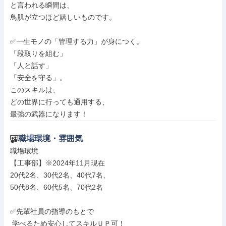
と言われる瞬間は、

鳥肌が立つほど嬉しいものです。

✅一生モノの「管理する力」が身につく。

「段取りを組む」

「人と話す」

「安全を守る」。

このスキルは、

どの世界に行っても通用する、

最強の武器になります！
職場環境・雰囲気
職場環境

【工事部】※2024年11月現在

20代2名、30代2名、40代7名、

50代8名、60代5名、70代2名

✅先輩社員の指導のもとで

 学べるため安心してスキルＵＰ可！
