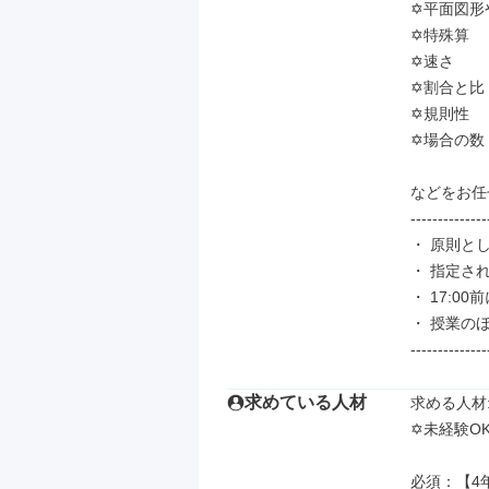
✡️平面図形
✡️特殊算

✡️速さ

✡️割合と比

✡️規則性

✡️場合の数

などをお任せ
--------------
・ 原則と
・ 指定さ
・ 17:0
・ 授業の
--------------
求めている人材
求める人材: 
✡️未経験OK✡
必須：【4