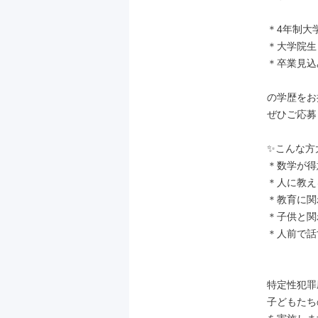
＊4年制大学
＊大学院生

＊卒業見込
の学歴をお
ぜひご応募
✨こんな方
＊数学が得
＊人に教え
＊教育に関
＊子供と関
＊人前で話
特定性犯罪
子どもたち