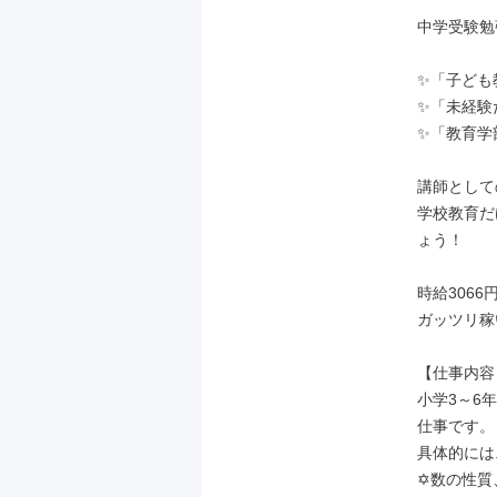
中学受験勉
✨「子ども
✨「未経験
✨「教育学
講師として
学校教育だ
ょう！

時給3066
ガッツリ稼
【仕事内容】
小学3～6
仕事です。

具体的には...
✡️数の性質