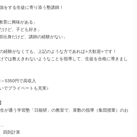
強をする生徒に寄り添う塾講師！

教育に興味がある」

だけど、子ども好き」

部出身だけど、講師の経験がない」

の経験がなくても、上記のような方であれば⭐️大歓迎⭐️です！

けでは教えきれないようなことを指導して、生徒を合格に導きまし
円～5350円で高収入

いでプライベートも充実♪



年生が通う学習塾「日能研」の教室で、算数の指導（集団授業）のお
.

、四則計算
