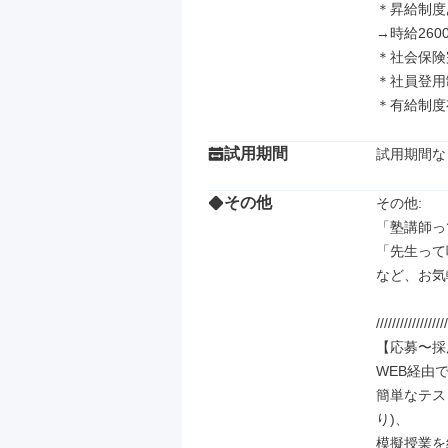
＊昇給制度
→時給2600
＊社会保険
＊社員登用
＊有給制度
試用期間
試用期間な
その他
その他: 

「塾講師っ
「先生って
など、お気
//////////////////
【応募〜採
WEB経由
簡単なテス
り)、

模擬授業を