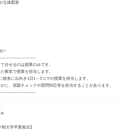
や立体図形

✨

-------------------------

して任せるのは授業のみです。

れた教室で授業を担当します。

0前に校舎に出向き1日1～3コマの授業を担当します。

ほかに、宿題チェックや質問対応等を担当することがあります。

-------------------------


️

年制大学卒業相当】
