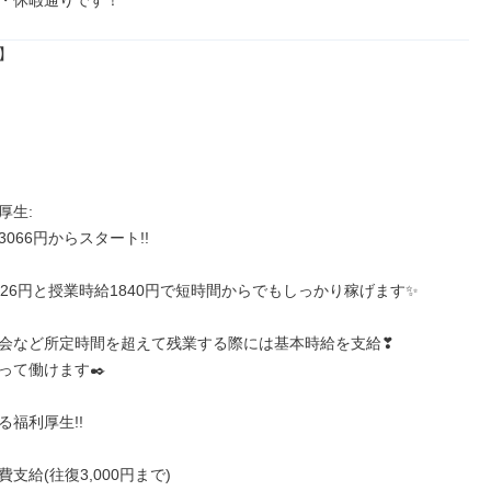
・休暇通りです！


生: 

066円からスタート!!

226円と授業時給1840円で短時間からでもしっかり稼げます✨

会など所定時間を超えて残業する際には基本時給を支給❣

て働けます✒️

福利厚生!!

支給(往復3,000円まで)
