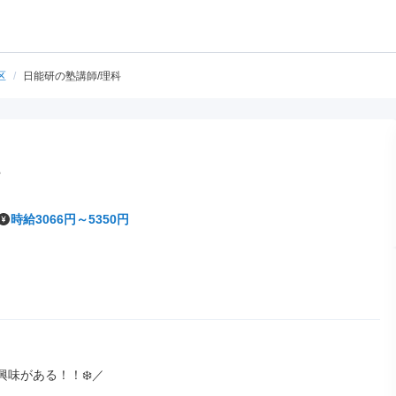
区
/
日能研の塾講師/理科
時給3066円～5350円
興味がある！！❄️／
