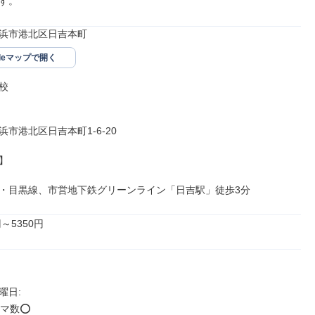
す。
浜市港北区日吉本町
gleマップで開く


市港北区日吉本町1-6-20



・目黒線、市営地下鉄グリーンライン「日吉駅」徒歩3分
円～5350円
日: 

数⭕️
