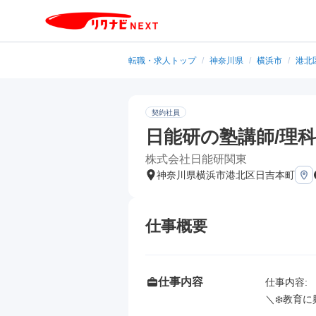
転職・求人トップ
/
神奈川県
/
横浜市
/
港北
契約社員
日能研の塾講師/理科
株式会社日能研関東
神奈川県横浜市港北区日吉本町
仕事概要
仕事内容
仕事内容: 

＼❄️教育に