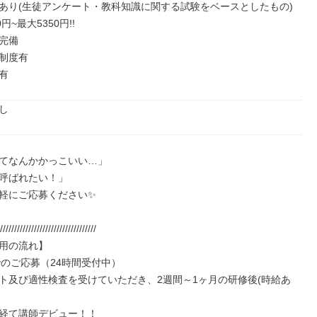
あり(生徒アンケート・教科知識に関する試験をベースとしたもの)

円~最大5350円!!

完備

制度有

有
し
てなんかかっこいい…」

呼ばれたい！」

軽にご応募ください✨

//////////////////////////////////

用の流れ】

でのご応募（24時間受付中）

ト及び適性検査を受けていただき、2週間～1ヶ月の研修後(時給あ
経て講師デビュー！！
