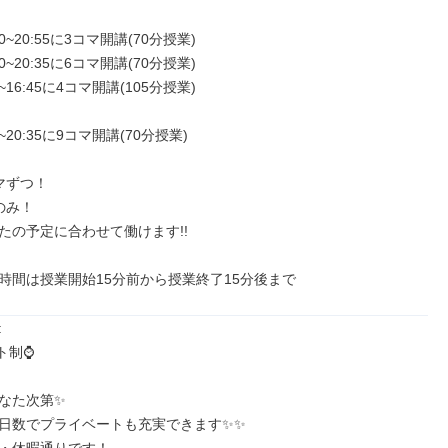
0~20:55に3コマ開講(70分授業)

0~20:35に6コマ開講(70分授業)

~16:45に4コマ開講(105分授業)

~20:35に9コマ開講(70分授業)

ずつ！

み！

たの予定に合わせて働けます!!

時間は授業開始15分前から授業終了15分後まで


制⌚️

なた次第✨

日数でプライベートも充実できます✨✨
