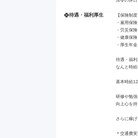
法令の休日
待遇・福利厚生
【保険制度】
・雇用保険

・労災保険

・健康保険

・厚生年金

待遇・福利厚
なんと時給3
基本時給1
研修や勉強
向上心を持っ
さらに稼げる
＊交通費実費