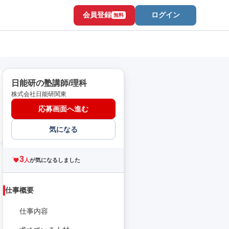
会員登録
ログイン
無料
日能研の塾講師/理科
株式会社日能研関東
応募画面へ進む
気になる
3
人
が気になるしました
仕事概要
仕事内容