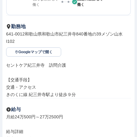
働く
働く
勤務地
641-0012和歌山県和歌山市紀三井寺840番地の39メゾン山水
I102
Googleマップで開く
セントケア紀三井寺　訪問介護

【交通手段】

交通・アクセス

きのくに線 紀三井寺駅より徒歩９分
給与
月給24万500円～27万2500円

給与詳細
