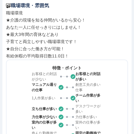
職場環境・雰囲気
職場環境

★介護の現場を知る仲間がいるから安心！

あなた一人に任せっきりにはしません！

★最大3年間の育休などあり

子育てと両立しやすい職場環境です！

★自分に合った働き方が可能！

有給休暇の平均取得日数11.0日！
特徴・ポイント
お客様との対話
お客様との対話
が少ない
が多い
マニュアル通り
創意工夫の多い
の仕事
仕事
チーム作業が多
1人作業が多い
い
デスクワークが
立ち仕事が多い
多い
力仕事が少ない
力仕事が多い
室内の仕事が多
室外の仕事が多
い
い
色んな勤務地で
固定の勤務地で