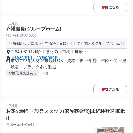
気になる
正社員
介護職員(グループホーム)
社会福祉法人渉久会
毎日のケアにホッとする時間★ゆっくり寄り添えるグループホーム
〒649-6111和歌山県紀の川市桃山町最上
月給26万円～28万8000円
求めている人材 ✅未経験OK・資格不要 ✅学歴・年齢不問 ✅経
験者・ブランクあり歓迎
資格取得支援あり
+11個
気になる
正社員
お花の制作・設営スタッフ(家族葬会館)|未経験歓迎|和歌
山
ラポール株式会社