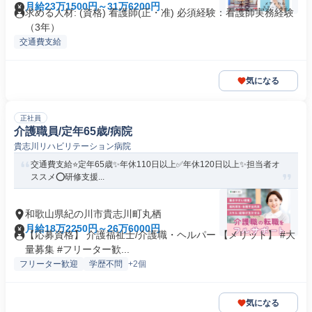
月給23万1500円～31万6200円
求める人材: (資格) 看護師(正・准) 必須経験：看護師実務経験
（3年）
交通費支給
気になる
正社員
介護職員/定年65歳/病院
貴志川リハビリテーション病院
交通費支給⭐️定年65歳✨年休110日以上✅️年休120日以上✨担当者オ
ススメ⭕️研修支援...
和歌山県紀の川市貴志川町丸栖
月給18万2250円～26万6000円
【応募資格】 介護福祉士/介護職・ヘルパー 【メリット】 #大
量募集 #フリーター歓...
フリーター歓迎
学歴不問
+2個
気になる