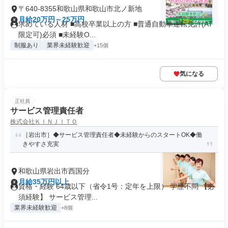
〒640-8355和歌山県和歌山市北ノ新地
月給20万円～25万円
求めている人材 ■高校卒業以上の方 ■普通自動車運転免許(AT
限定可)必須 ■未経験O...
制服あり
業界未経験歓迎
+15個
気になる
正社員
サービス管理責任者
株式会社ＫＩＮＪＩＴＯ
［岩出市］◆サービス管理責任者◆未経験からのスタートOK◆働
きやすさ充実
和歌山県岩出市西国分
月給35万円以上
資格・経験 64歳以下（省令1号：定年を上限） 学歴不問 【必
須経験】 サービス管理...
業界未経験歓迎
+8個