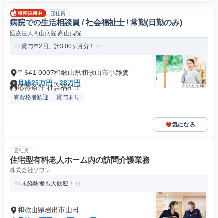
正社員
病院での生活相談員 / 社会福祉士 / 常勤(日勤のみ)
医療法人高山病院 高山病院
賞与年2回、計3.00ヶ月分！
〒641-0007和歌山県和歌山市小雑賀
月給25万円～28万円
応募条件 社会福祉士
有資格者歓迎
賞与あり
気になる
正社員
住宅型有料老人ホーム内の訪問介護業務
株式会社ソワン
未経験者も大歓迎！
和歌山県岩出市山田