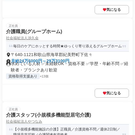
気になる
正社員
介護職員(グループホーム)
社会福祉法人渉久会
毎日のケアにホッとする時間★ゆっくり寄り添えるグループホーム
〒640-1121和歌山県海草郡紀美野町下佐々
月給24万6000円～29万3100円
求めている人材 ✅未経験OK・資格不要 ✅学歴・年齢不問 ✅経
験者・ブランクあり歓迎
資格取得支援あり
+13個
気になる
正社員
介護スタッフ(小規模多機能型居宅介護)
社会福祉法人やつなみ
【小規模多機能施設の介護】正職員／介護資格不問／週休2日制／
職場見学可能／介護関連有資格者...