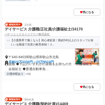
気になる
正社員
デイサービス 介護職/正社員/介護福祉士/34170
パナソニックエイジフリー株式会社
【介護業界で働くなら】初心者歓迎！勤続5年以上のスタッフが多
くいる職場で充実の教育体制！ス...
〒640-8403和歌山県和歌山市北島
月給23万3330円～23万9510円
資格 ◆下記のいずれかの資格をお持ちの方 ・介護福祉士 ・社
会福祉士 ◆普通自動車免...
介護休暇あり
+6個
気になる
契約社員
デイサービス 介護職(契約社員)/14469