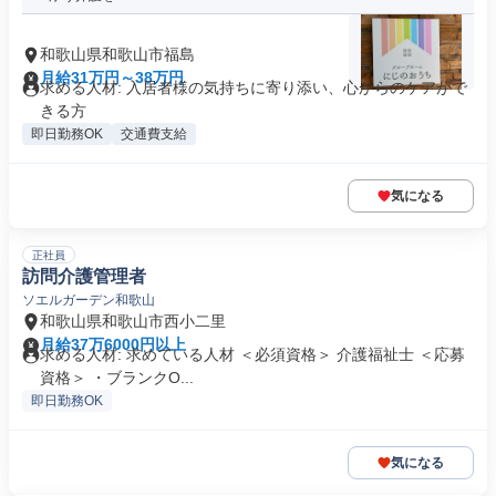
和歌山県和歌山市福島
月給31万円～38万円
求める人材: 入居者様の気持ちに寄り添い、心からのケアがで
きる方
即日勤務OK
交通費支給
気になる
正社員
訪問介護管理者
ソエルガーデン和歌山
和歌山県和歌山市西小二里
月給37万6000円以上
求める人材: 求めている人材 ＜必須資格＞ 介護福祉士 ＜応募
資格＞ ・ブランクO...
即日勤務OK
気になる