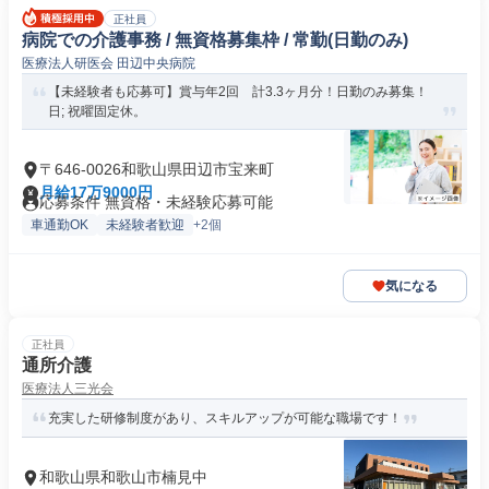
正社員
病院での介護事務 / 無資格募集枠 / 常勤(日勤のみ)
医療法人研医会 田辺中央病院
【未経験者も応募可】賞与年2回 計3.3ヶ月分！日勤のみ募集！
日; 祝曜固定休。
〒646-0026和歌山県田辺市宝来町
月給17万9000円
応募条件 無資格・未経験応募可能
車通勤OK
未経験者歓迎
+2個
気になる
正社員
通所介護
医療法人三光会
充実した研修制度があり、スキルアップが可能な職場です！
和歌山県和歌山市楠見中