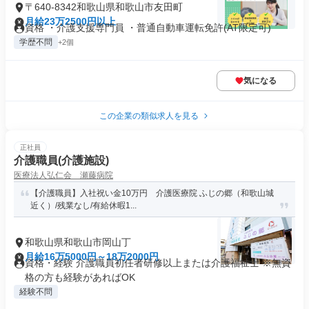
〒640-8342和歌山県和歌山市友田町
月給23万2500円以上
資格 ・介護支援専門員 ・普通自動車運転免許(AT限定可)
学歴不問
+2個
気になる
この企業の類似求人を見る
正社員
介護職員(介護施設)
医療法人弘仁会 瀬藤病院
【介護職員】入社祝い金10万円 介護医療院 ふじの郷（和歌山城
近く）/残業なし/有給休暇1...
和歌山県和歌山市岡山丁
月給16万5000円～18万2000円
資格・経験 介護職員初任者研修以上または介護福祉士 ※無資
格の方も経験があればOK
経験不問