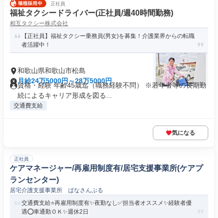
正社員
福祉タクシードライバー(正社員/週40時間勤務)
相互タクシー株式会社
【正社員】福祉タクシー乗務員(男女)を募集！介護業界からの転職
者活躍中！
和歌山県和歌山市松島
月給24万5000円～28万5000円
資格・経験 年齢45歳迄（職務経験不問） ※若年者等の長期勤
続によるキャリア形成を図る...
交通費支給
気になる
正社員
ケアマネージャー/再雇用制度有/居宅支援事業所(ケアプ
ランセンター)
居宅介護支援事業所 ぱなさんぶる
交通費支給⭐️再雇用制度有✨夜勤なし✅️担当者オススメ✨経験者優
遇⭕️車通勤ＯＫ✨週休2日