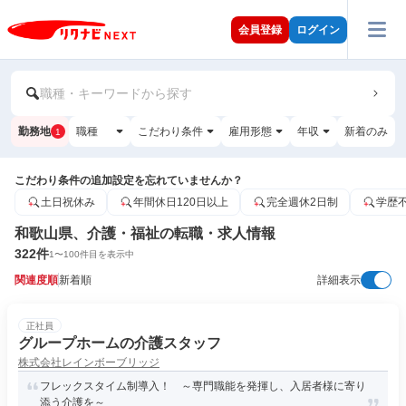
会員登録
ログイン
職種・キーワードから探す
勤務地
職種
こだわり条件
雇用形態
年収
新着のみ
1
こだわり条件の追加設定を忘れていませんか？
土日祝休み
年間休日120日以上
完全週休2日制
学歴
和歌山県、介護・福祉の転職・求人情報
322
件
1
〜
100
件目を表示中
関連度順
新着順
詳細表示
正社員
グループホームの介護スタッフ
株式会社レインボーブリッジ
フレックスタイム制導入！ ～専門職能を発揮し、入居者様に寄り
添う介護を～