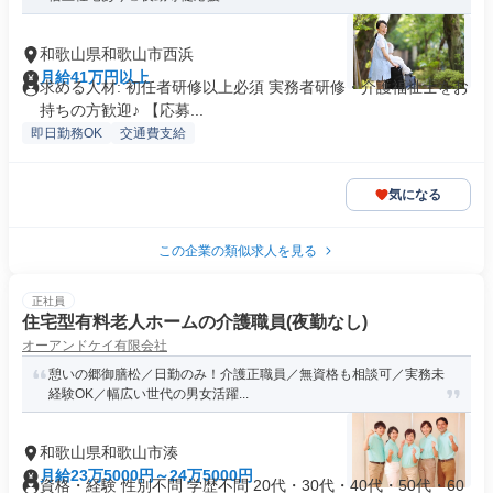
和歌山県和歌山市西浜
月給41万円以上
求める人材: 初任者研修以上必須 実務者研修・介護福祉士をお
持ちの方歓迎♪ 【応募...
即日勤務OK
交通費支給
気になる
この企業の類似求人を見る
正社員
住宅型有料老人ホームの介護職員(夜勤なし)
オーアンドケイ有限会社
憩いの郷御膳松／日勤のみ！介護正職員／無資格も相談可／実務未
経験OK／幅広い世代の男女活躍...
和歌山県和歌山市湊
月給23万5000円～24万5000円
資格・経験 性別不問 学歴不問 20代・30代・40代・50代・60