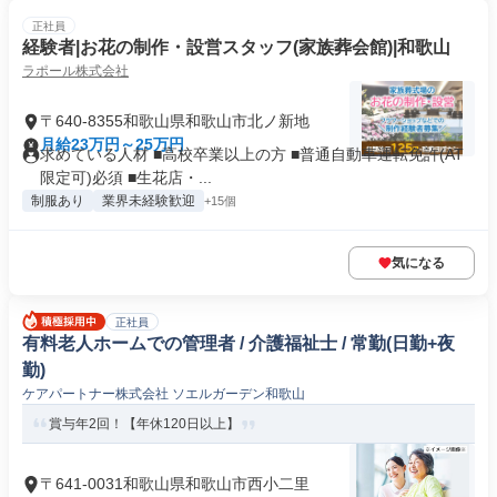
正社員
経験者|お花の制作・設営スタッフ(家族葬会館)|和歌山
ラポール株式会社
〒640-8355和歌山県和歌山市北ノ新地
月給23万円～25万円
求めている人材 ■高校卒業以上の方 ■普通自動車運転免許(AT
限定可)必須 ■生花店・...
制服あり
業界未経験歓迎
+15個
気になる
正社員
有料老人ホームでの管理者 / 介護福祉士 / 常勤(日勤+夜
勤)
ケアパートナー株式会社 ソエルガーデン和歌山
賞与年2回！【年休120日以上】
〒641-0031和歌山県和歌山市西小二里