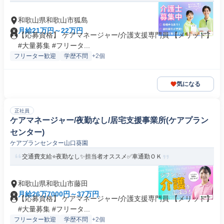
和歌山県和歌山市狐島
月給21万円～22万円
【応募資格】 ケアマネージャー/介護支援専門員 【メリット】
#大量募集 #フリータ...
フリーター歓迎
学歴不問
+2個
気になる
正社員
ケアマネージャー/夜勤なし/居宅支援事業所(ケアプラン
センター)
ケアプランセンター山口葵園
交通費支給⭐️夜勤なし✨担当者オススメ✅️車通勤ＯＫ
和歌山県和歌山市藤田
月給26万7000円～37万円
【応募資格】 ケアマネージャー/介護支援専門員 【メリット】
#大量募集 #フリータ...
フリーター歓迎
学歴不問
+2個