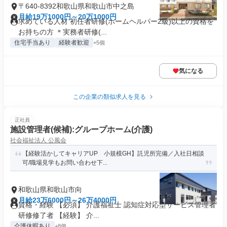
〒640-8392和歌山県和歌山市中之島
月給19万1000円～20万1000円
求めている人材 初任者研修(ホームヘルパー2級)以上の資格を
お持ちの方 ＊実務者研修(...
住宅手当あり
経験者歓迎
+5個
気になる
この企業の類似求人を見る
正社員
施設管理者(候補):グループホーム(介護)
社会福祉法人 公風会
【経験活かしてキャリアUP 小規模GH】託児所完備／入社日相談
可/職場見学もお問い合わせ下...
和歌山県和歌山市向
月給23万6000円～26万4000円
資格・経験 【必須】 介護福祉士 認知症対応型サービス管理者
研修修了者 【経験】 介...
介護休暇あり
+8個