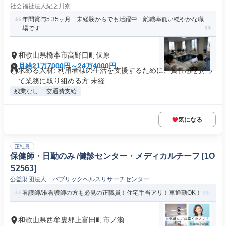
社会福祉法人紀之川寮
年間賞与5.35ヶ月 未経験からでも活躍中 離職率低い穏やかな職
場です
和歌山県橋本市高野口町伏原
月給21万7000円～24万4000円
求める人材: 利用者様の生活を支援するために、責任感を持っ
て業務に取り組める方 未経...
残業なし
交通費支給
気になる
正社員
保健師・日勤のみ /健診センター・メディカルチーフ [1O
S2563]
公益財団法人 パブリックヘルスリサーチセンター
看護師/准看護師の方も必見の正職員！住宅手当アリ！車通勤OK！
和歌山県西牟婁郡上富田町市ノ瀬