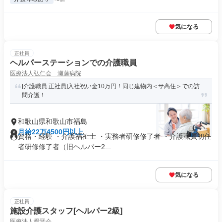
気になる
正社員
ヘルパーステーションでの介護職員
医療法人弘仁会 瀬藤病院
[介護職員:正社員]入社祝い金10万円！同じ建物内＜サ高住＞での訪
問介護！
和歌山県和歌山市福島
月給22万4500円以上
資格・経験 ・介護福祉士 ・実務者研修修了者 ・介護職員初任
者研修修了者（旧ヘルパー2...
気になる
正社員
施設介護スタッフ[ヘルパー2級]
医療法人愛晋会