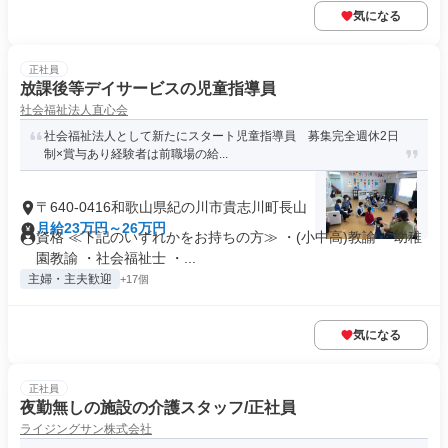
気になる
正社員
放課後等デイサービスの児童指導員
社会福祉法人直心会
社会福祉法人として新たにスタート児童指導員 募集完全週休2日
制×賞与あり経験者は前職場の給...
〒640-0416和歌山県紀の川市貴志川町長山
月給23万円～26万円
資格 ≪下記のいずれかをお持ちの方≫ ・(小中高)教諭 ・幼稚
園教諭 ・社会福祉士 ・...
主婦・主夫歓迎
+17個
気になる
正社員
夜勤無しの施設の介護スタッフ/正社員
ライジングサン株式会社