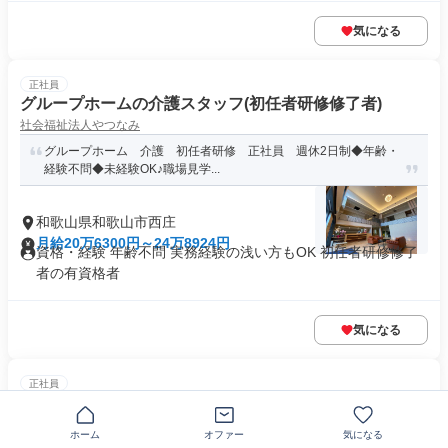
気になる
正社員
グループホームの介護スタッフ(初任者研修修了者)
社会福祉法人やつなみ
グループホーム 介護 初任者研修 正社員 週休2日制◆年齢・
経験不問◆未経験OK♪職場見学...
和歌山県和歌山市西庄
月給20万6300円～24万8924円
資格・経験 年齢不問 実務経験の浅い方もOK 初任者研修修了
者の有資格者
気になる
正社員
サ高住の介護職員
株式会社Ｏ・Ｋ・Ｄウェルフェア
ホーム
オファー
気になる