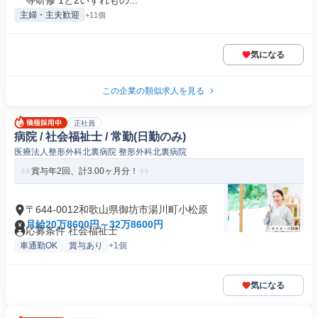
等研修 1と2いずれもの...
主婦・主夫歓迎
+11個
気になる
この企業の類似求人を見る
正社員
病院 / 社会福祉士 / 常勤(日勤のみ)
医療法人整形外科北裏病院 整形外科北裏病院
賞与年2回、計3.00ヶ月分！
〒644-0012和歌山県御坊市湯川町小松原
月給20万8600円～32万8600円
応募条件 社会福祉士
車通勤OK
賞与あり
+1個
気になる