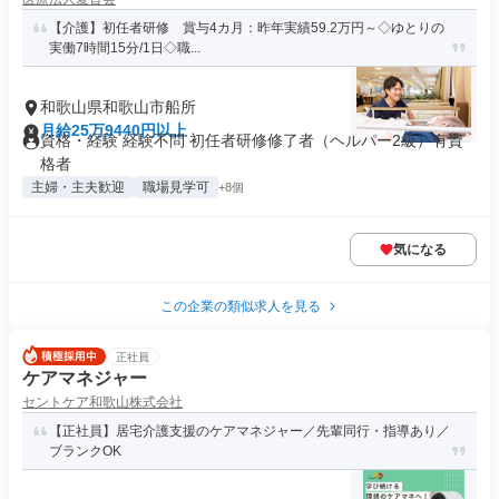
【介護】初任者研修 賞与4カ月：昨年実績59.2万円～◇ゆとりの
実働7時間15分/1日◇職...
和歌山県和歌山市船所
月給25万9440円以上
資格・経験 経験不問 初任者研修修了者（ヘルパー2級）有資
格者
主婦・主夫歓迎
職場見学可
+8個
気になる
この企業の類似求人を見る
正社員
ケアマネジャー
セントケア和歌山株式会社
【正社員】居宅介護支援のケアマネジャー／先輩同行・指導あり／
ブランクOK