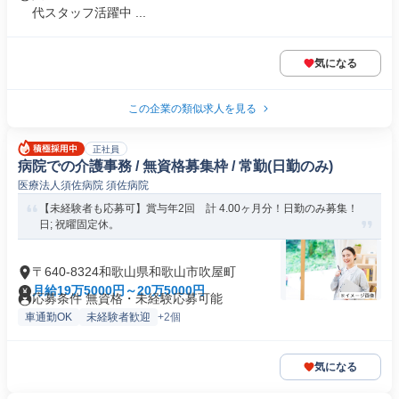
代スタッフ活躍中 ...
気になる
この企業の類似求人を見る
正社員
病院での介護事務 / 無資格募集枠 / 常勤(日勤のみ)
医療法人須佐病院 須佐病院
【未経験者も応募可】賞与年2回 計 4.00ヶ月分！日勤のみ募集！
日; 祝曜固定休。
〒640-8324和歌山県和歌山市吹屋町
月給19万5000円～20万5000円
応募条件 無資格・未経験応募可能
車通勤OK
未経験者歓迎
+2個
気になる