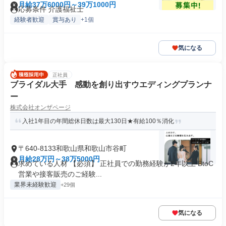
月給37万6000円～39万1000円
応募条件 介護福祉士
経験者歓迎
賞与あり
+1個
気になる
正社員
ブライダル大手 感動を創り出すウエディングプランナ
ー
株式会社オンザページ
入社1年目の年間総休日数は最大130日★有給100％消化
〒640-8133和歌山県和歌山市谷町
月給28万円～38万5000円
求めている人材 【必須】 正社員での勤務経験が2年以上 BtoC
営業や接客販売のご経験...
業界未経験歓迎
+29個
気になる