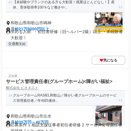
【未経験やブランクのある方も大歓迎！残業ほとんどなし！】産
休、育休取得率100％など働きや...
和歌山県和歌山市鳴神
月給21万8000円以上
求める人材: ・初任者研修（旧ヘルパー2級）以上 ・未経験者
大歓迎！
交通費支給
気になる
正社員
サービス管理責任者(グループホーム)<障がい福祉>
株式会社 ビオネスト
グループホームRASIEL和歌山／障がい者グループホームのサービ
ス管理責任者／年4回5連休...
和歌山県和歌山市出水
月給35万円～40万円
応募条件 1.相談支援従事者初任者研修 2.サービス管理責任者