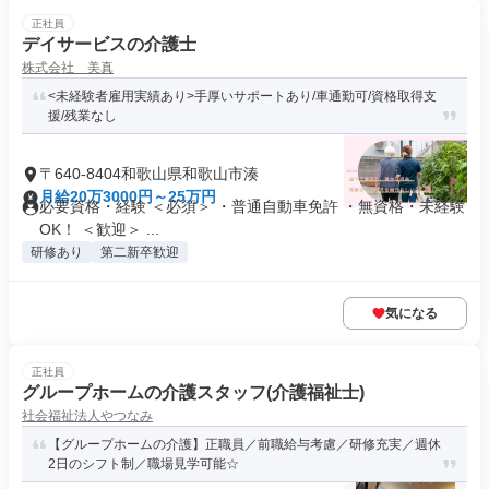
正社員
デイサービスの介護士
株式会社 美真
<未経験者雇用実績あり>手厚いサポートあり/車通勤可/資格取得支
援/残業なし
〒640-8404和歌山県和歌山市湊
月給20万3000円～25万円
必要資格・経験 ＜必須＞ ・普通自動車免許 ・無資格・未経験
OK！ ＜歓迎＞ ...
研修あり
第二新卒歓迎
気になる
正社員
グループホームの介護スタッフ(介護福祉士)
社会福祉法人やつなみ
【グループホームの介護】正職員／前職給与考慮／研修充実／週休
2日のシフト制／職場見学可能☆