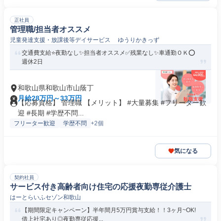
正社員
管理職/担当者オススメ
児童発達支援・放課後等デイサービス ゆうりかきっず
交通費支給⭐️夜勤なし✨担当者オススメ✅️残業なし✨車通勤ＯＫ⭕️
週休2日
和歌山県和歌山市山蔭丁
月給28万円～33万円
【応募資格】 管理職 【メリット】 #大量募集 #フリーター歓
迎 #長期 #学歴不問...
フリーター歓迎
学歴不問
+2個
気になる
契約社員
サービス付き高齢者向け住宅の応援夜勤専従介護士
はーとらいふセゾン和歌山
【期間限定キャンペーン】半年間月5万円賞与支給！！3ヶ月~OK!
借上社宅あり◎夜勤専従応援...