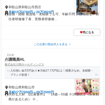
和歌山県和歌山市西庄
月給19万4700円～26万3924円
資格・経験 無資格・未経験でも可、年齢不問 介護福祉士、初
任者研修修了者、実務者研修修...
気になる
この企業の類似求人を見る
正社員
介護職員HL
株式会社川商ホールディングス
入社祝い金3万円あり★月給27.7万円以上！残業少なめ、未経験・
ブランク歓迎！
和歌山県和歌山市
月給27万7000円～29万7000円
求める人材: 【応募要件】 ・18歳～59歳 ※18歳以上（深夜勤
務があるため） ※...