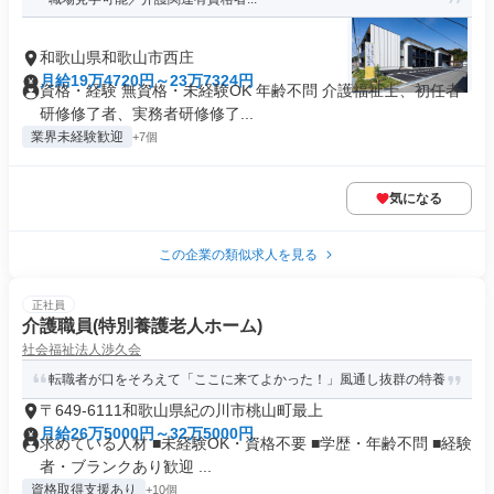
和歌山県和歌山市西庄
月給19万4720円～23万7324円
資格・経験 無資格・未経験OK 年齢不問 介護福祉士、初任者
研修修了者、実務者研修修了...
業界未経験歓迎
+7個
気になる
この企業の類似求人を見る
正社員
介護職員(特別養護老人ホーム)
社会福祉法人渉久会
転職者が口をそろえて「ここに来てよかった！」風通し抜群の特養
〒649-6111和歌山県紀の川市桃山町最上
月給26万5000円～32万5000円
求めている人材 ■未経験OK・資格不要 ■学歴・年齢不問 ■経験
者・ブランクあり歓迎 ...
資格取得支援あり
+10個