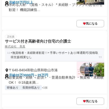
月給20万円以上
求める人材: 《資格・スキル》 * 未経験・ブランクのある方も
歓迎！ 機能訓練指...
気になる
正社員
サービス付き高齢者向け住宅の介護士
株式会社 美真
<無資格者・未経験者歓迎！> 手厚いサポートあり/車通勤可/資格取
得支援/残業なし
〒640-8404和歌山県和歌山市湊
月給20万3000円～25万円
必要資格・経験 ＜必須＞ ・普通自動車免許 ・無資格・未経験
OK！ ※18歳未満...
研修あり
長期休暇あり
+1個
気になる