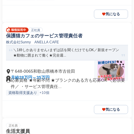
気になる
正社員
保護猫カフェのサービス管理責任者
株式会社Sunny ANELLA CAFE
＼1枠しかありません♪まずは話を聞くだけでもOK／新規オープン
★動物に囲まれて働く★完全週...
〒648-0065和歌山県橋本市古佐田
月給28万円～35万円
応募資格 ★年齢不問 ★ブランクのある方も応募OK ＼必須要
件／ ・サービス管理責任...
資格取得支援あり
+10個
気になる
正社員
生活支援員