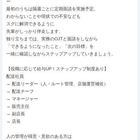
ー

最初のうちは隔週ごとに定期面談を実施予定。

わからないことや現状での不安なども

スグに解消できるように

先輩がしっかり伴走します。

独り立ちまでは、実務のOJTと面談をしながら

「できるようになったこと」「次の目標」を

一緒に確認しながらステップアップしていきましょう。

【役職に応じて給与UP！ステップアップ制度あり】

配送社員

→ 配送リーダー（人・ルート管理、店舗運営補佐）

→ 配送チーフ

→ マネージャー

→ 販売主任

→ 副店長

→ 店長

人の管理が得意・意欲のある方は
