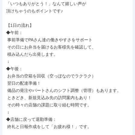
「いつもありがとう！」なんて嬉しい声が

頂けちゃうのもポイントです♪

【1日の流れ】

◆午前：

 事前準備でPAさん達の働きやすさをサポート

 その日にお弁当を届けるお客様先を確認して、

 積み込んだら出発します。

 ↓

◆午後：

 お弁当の空箱を回収（空っぽなのでラクラク）

 翌日の配達準備！

 備品の発注やパートさんのシフト調整（管理）もあります。

 ときどき、新規見込み先の訪問案内もあり！

 その時々の店舗の課題に取り組む時間です。

 ↓

◆店舗に戻って退勤準備：

 終礼と日報作成をして「お疲れ様！」です。
