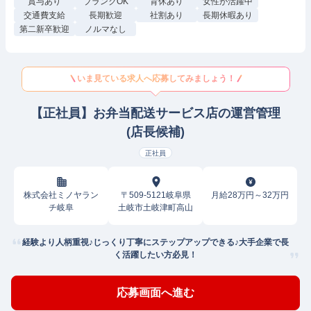
賞与あり
ブランクOK
育休あり
女性が活躍中
交通費支給
長期歓迎
社割あり
長期休暇あり
第二新卒歓迎
ノルマなし
いま見ている求人へ応募してみましょう！
【正社員】お弁当配送サービス店の運営管理
(店長候補)
正社員
株式会社ミノヤラン
〒509-5121岐阜県
月給28万円～32万円
チ岐阜
土岐市土岐津町高山
経験より人柄重視♪じっくり丁寧にステップアップできる♪大手企業で長
く活躍したい方必見！
応募画面へ進む