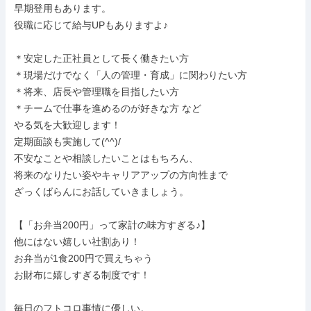
早期登用もあります。

役職に応じて給与UPもありますよ♪

＊安定した正社員として長く働きたい方

＊現場だけでなく「人の管理・育成」に関わりたい方

＊将来、店長や管理職を目指したい方

＊チームで仕事を進めるのが好きな方 など

やる気を大歓迎します！

定期面談も実施して(^^)/

不安なことや相談したいことはもちろん、

将来のなりたい姿やキャリアアップの方向性まで

ざっくばらんにお話していきましょう。

【「お弁当200円」って家計の味方すぎる♪】

他にはない嬉しい社割あり！

お弁当が1食200円で買えちゃう

お財布に嬉しすぎる制度です！

毎日のフトコロ事情に優しい。
