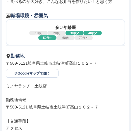
・食べるのが大好き、こんなお弁当を作りたい！と思う方
職場環境・雰囲気
多い年齢層
10
20
30
40
代
代
代
代
50
60
70
代
代
代〜
勤務地
〒509-5121岐阜県土岐市土岐津町高山１０２－７
Googleマップで開く
ミノヤランチ　土岐店

勤務地備考

〒509-5121 岐阜県土岐市土岐津町高山１０２－７

【交通手段】

アクセス
