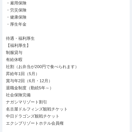
・雇用保険

・労災保険

・健康保険

・厚生年金

待遇・福利厚生

【福利厚生】

制服貸与

有給休暇

社割（お弁当が200円で食べられます）

昇給年1回（5月）

賞与年2回（6月・12月）

退職金制度（勤続5年～）

社会保険完備

ナガシマリゾート割引

名古屋ドルフィンズ観戦チケット

中日ドラゴンズ観戦チケット

エクシブリゾートホテル会員権
