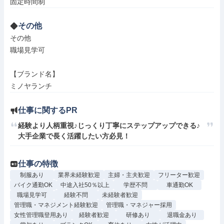
その他
その他

職場見学可

【ブランド名】

ミノヤランチ
仕事に関するPR
経験より人柄重視♪じっくり丁寧にステップアップできる♪
大手企業で長く活躍したい方必見！
仕事の特徴
制服あり
業界未経験歓迎
主婦・主夫歓迎
フリーター歓迎
バイク通勤OK
中途入社50％以上
学歴不問
車通勤OK
職場見学可
経験不問
未経験者歓迎
管理職・マネジメント経験歓迎
管理職・マネジャー採用
女性管理職登用あり
経験者歓迎
研修あり
退職金あり