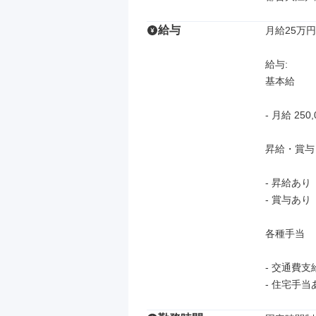
給与
月給25万円
給与: 

基本給

- 月給 250
昇給・賞与

- 昇給あり

- 賞与あり

各種手当

- 交通費支給
- 住宅手