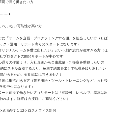
た環境で長く働きたい方

-------●

いていない可能性が高い方

すぐに「ゲームを企画・プログラミングする側」を担当したい方（しば
ッグ・運用・サポート寄りのスタートになります）

のオリジナルゲームを世に出したい」という創作志向が強すぎる方（仕
社プロダクトの開発サポートが中心です）

アル通りの作業より、入社直後から自由裁量・即提案を重視したい方

長期的にスキル蓄積するより、短期で結果を出して転職を繰り返したい
間があるため、短期戦には向きません）

と自体に抵抗がある方（業界用語・ツール・トレーニングなど、入社後
学習中心になります）

トワーク前提で働きたい方（リモートは「相談可」レベルで、基本は出
われます。詳細は面接時にご確認ください）
区西新宿7-1-12クロスオフィス新宿