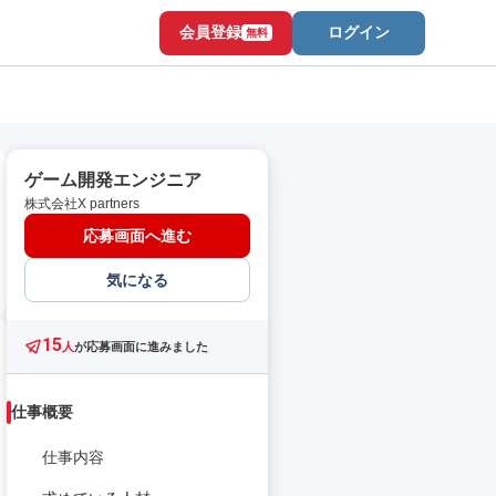
会員登録
ログイン
無料
ゲーム開発エンジニア
株式会社X partners
応募画面へ進む
気になる
15
人
が応募画面に進みました
仕事概要
仕事内容