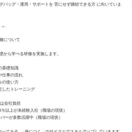
デバッグ・運用・サポートを 苦にせず継続できる方 に向いていま
 .｡.

修について

基礎から学べる研修を実施します。

Tの基礎知識

や仕事の流れ

ルの使い方

定したトレーニング

は会社負担

90％以上が未経験入社（職場の現状）

ンバーが多数活躍中（職場の現状）

 やってみる → 身につく」のサイクルでスキルアップしていきます。