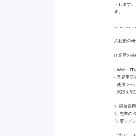
トします。
す。

.｡. .｡. .｡. .｡.
入社後の研
IT業界の
- Web・I
- 業界用語
- 使用ツー
- 実践を想
✨ 研修費用
◇ 先輩の
◇ 若手メ
「学ぶ →