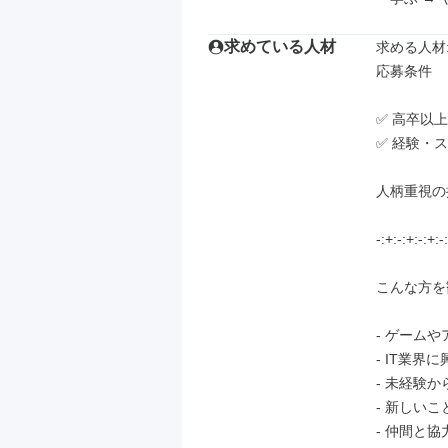
求めている人材
求める人材: 
応募条件

✅ 高卒以上

✅ 経験・ス
人柄重視の
-:+:-:+:-:+:-:
こんな方を
- ゲームや
- IT業界
- 未経験
- 新しい
- 仲間と