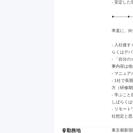
- 安定し
●---------●--
率直に、向
- 入社後
らくはデバ
- 「自分
事内容は他
- マニュ
- 1社で
方（研修期
- 学ぶこ
しばらくは
- リモー
社想定と思
東京都新宿
勤務地