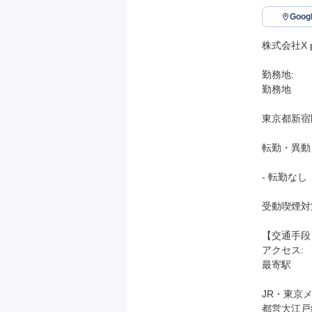
Goo
株式会社X pa
勤務地: 

勤務地

東京都新宿区
転勤・異動

- 転勤なし

受動喫煙対策
【交通手段】
アクセス: 

最寄駅

JR・東京
都営大江戸