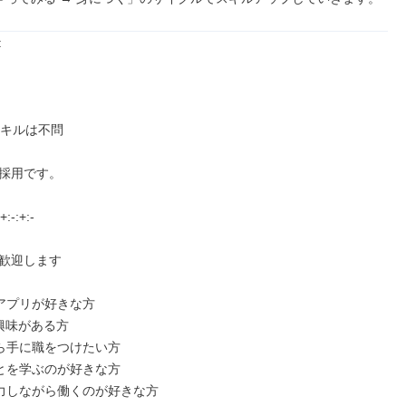


キルは不問

採用です。

+:-:+:-

歓迎します

アプリが好きな方

に興味がある方

から手に職をつけたい方

ことを学ぶのが好きな方

協力しながら働くのが好きな方
