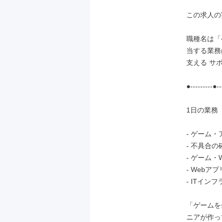
この求人の
職種名は「
当する業務
支える サ
●---------●--
1日の業務
- ゲーム
- 不具合の
- ゲーム・
- Webアプ
- ITイン
「ゲームを
ニアが作っ