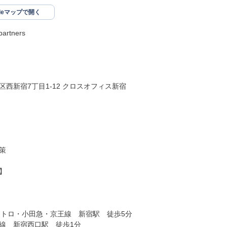
gleマップで開く
rtners

西新宿7丁目1-12 クロスオフィス新宿





メトロ・小田急・京王線　新宿駅　徒歩5分

線　新宿西口駅　徒歩1分