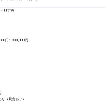
～33万円

,000円〜330,000円



当あり（規定あり）