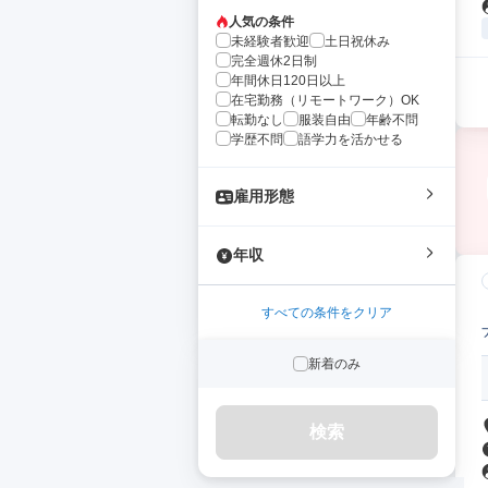
人気の条件
未経験者歓迎
土日祝休み
完全週休2日制
年間休日120日以上
在宅勤務（リモートワーク）OK
転勤なし
服装自由
年齢不問
学歴不問
語学力を活かせる
雇用形態
年収
すべての条件をクリア
新着のみ
検索