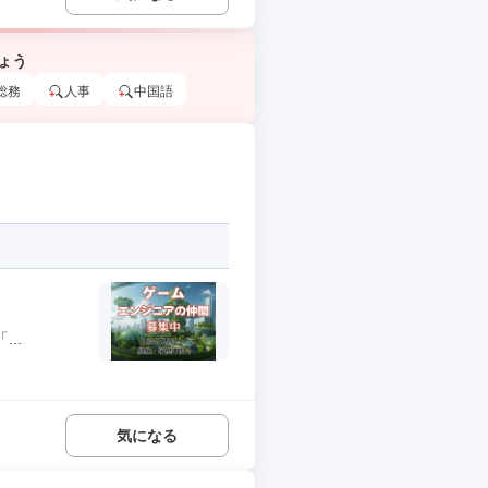
ょう
総務
人事
中国語
..
気になる