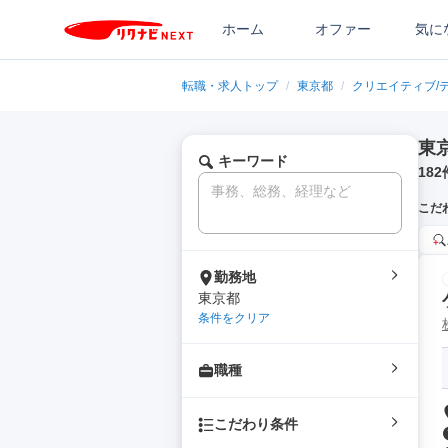
ホーム
オファー
気に
転職・求人トップ
/
東京都
/
クリエイティブ/
東
キーワード
182
こだ
勤務地
東京都
条件をクリア
職種
こだわり条件