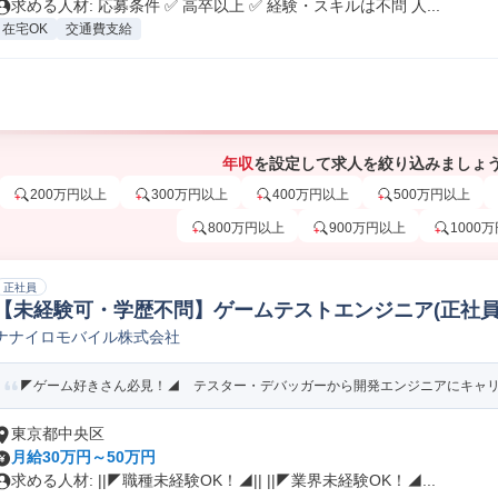
求める人材: 応募条件 ✅ 高卒以上 ✅ 経験・スキルは不問 人...
在宅OK
交通費支給
年収
を設定して求人を絞り込みましょ
200万円以上
300万円以上
400万円以上
500万円以上
800万円以上
900万円以上
1000
正社員
【未経験可・学歴不問】ゲームテストエンジニア(正社員
ナナイロモバイル株式会社
◤ゲーム好きさん必見！◢ テスター・デバッガーから開発エンジニアにキャ
東京都中央区
月給30万円～50万円
求める人材: ||◤職種未経験OK！◢|| ||◤業界未経験OK！◢...