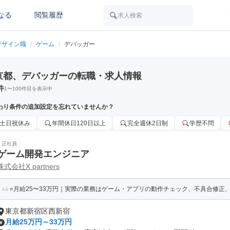
なる
閲覧履歴
求人検索
デザイン職
/
ゲーム
/
デバッガー
京都、デバッガーの転職・求人情報
件
1
〜
100
件目を表示中
わり条件の追加設定を忘れていませんか？
土日祝休み
年間休日120日以上
完全週休2日制
学歴不問
正社員
ゲーム開発エンジニア
株式会社X partners
⭐月給25〜33万円｜実際の業務はゲーム・アプリの動作チェック、不具合修正、W
東京都新宿区西新宿
月給25万円～33万円