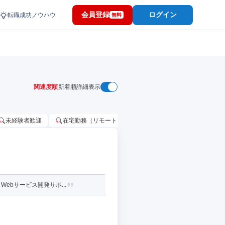
会員登録
ログイン
転職成功ノウハウ
無料
関連度順
新着順
詳細表示
未経験者歓迎
在宅勤務（リモートワーク）OK
家賃補助・住宅手当
ebサービス開発サポ...