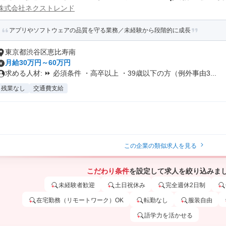
株式会社ネクストレンド
アプリやソフトウェアの品質を守る業務／未経験から段階的に成長
東京都渋谷区恵比寿南
月給30万円～60万円
求める人材: ⏩ 必須条件 ・高卒以上 ・39歳以下の方（例外事由3...
残業なし
交通費支給
この企業の類似求人を見る
こだわり条件
を設定して求人を絞り込みま
未経験者歓迎
土日祝休み
完全週休2日制
在宅勤務（リモートワーク）OK
転勤なし
服装自由
語学力を活かせる