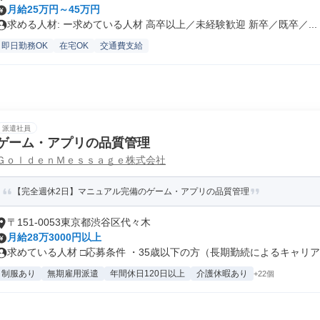
月給25万円～45万円
求める人材: ー求めている人材 高卒以上／未経験歓迎 新卒／既卒／...
即日勤務OK
在宅OK
交通費支給
派遣社員
ゲーム・アプリの品質管理
ＧｏｌｄｅｎＭｅｓｓａｇｅ株式会社
【完全週休2日】マニュアル完備のゲーム・アプリの品質管理
〒151-0053東京都渋谷区代々木
月給28万3000円以上
求めている人材 □応募条件 ・35歳以下の方（長期勤続によるキャリア形
制服あり
無期雇用派遣
年間休日120日以上
介護休暇あり
+22個