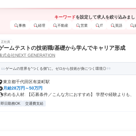
キーワード
を設定して求人を絞り込みまし
事務
経理
不動産
営業
IT
英語
正社員
ゲームテストの技術職/基礎から学んでキャリア形成
株式会社NEXT GENERATION
ゲームの世界を“つくる側”に。ゼロから技術が身につく環境◎
東京都千代田区有楽町駅
月給28万円～50万円
求める人材: 【応募条件／こんな方におすすめ】 学歴や経験よりも、「.
即日勤務OK
交通費支給