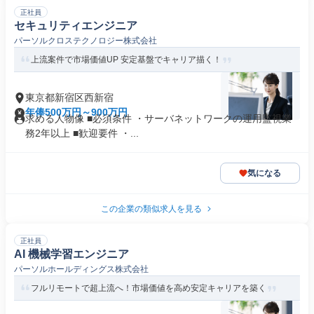
正社員
セキュリティエンジニア
パーソルクロステクノロジー株式会社
上流案件で市場価値UP 安定基盤でキャリア描く！
東京都新宿区西新宿
年俸500万円～900万円
求める人物像 ■必須条件 ・サーバネットワークの運用監視業
務2年以上 ■歓迎要件 ・...
気になる
この企業の類似求人を見る
正社員
AI 機械学習エンジニア
パーソルホールディングス株式会社
フルリモートで超上流へ！市場価値を高め安定キャリアを築く