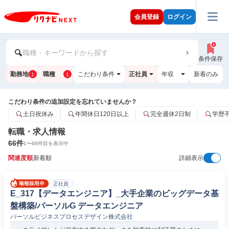
会員登録
ログイン
職種・キーワードから探す
条件保存
勤務地
職種
こだわり条件
正社員
年収
新着のみ
1
1
こだわり条件の追加設定を忘れていませんか？
土日祝休み
年間休日120日以上
完全週休2日制
学歴
転職・求人情報
66
件
1
〜
66
件目を表示中
関連度順
新着順
詳細表示
正社員
E_317【データエンジニア】_大手企業のビッグデータ基
盤構築/パーソルG データエンジニア
パーソルビジネスプロセスデザイン株式会社