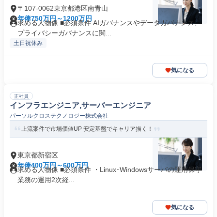
〒107-0062東京都港区南青山
年俸750万円～1200万円
求める人物像 ■必須条件 AIガバナンスやデータガバナンス、
プライバシーガバナンスに関...
土日祝休み
気になる
正社員
インフラエンジニア,サーバーエンジニア
パーソルクロステクノロジー株式会社
上流案件で市場価値UP 安定基盤でキャリア描く！
東京都新宿区
年俸400万円～600万円
求める人物像 ■必須条件 ・Linux･Windowsサーバの運用保守
業務の運用2次経...
気になる