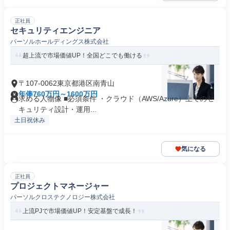
正社員
セキュリティエンジニア
パーソルホールディングス株式会社
超上流で市場価値UP！全国どこでも働ける
〒107-0062東京都港区南青山
年俸760万円～1600万円
求める人物像 ■必須条件 ・クラウド（AWS/Azure）上でのセ
キュリティ設計・運用...
土日祝休み
気になる
正社員
プロジェクトマネージャー
パーソルクロステクノロジー株式会社
上流PJで市場価値UP！安定基盤で成長！