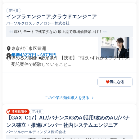
正社員
インフラエンジニア,クラウドエンジニア
パーソルクロステクノロジー株式会社
週3リモートで残業少なめ 最上流で市場価値爆上げ！
東京都江東区豊洲
年俸432万円～697万円
求める人物像 ■必須条件 【技術】 下記いずれかをプライムの
受託案件で経験していること...
気になる
この企業の類似求人を見る
正社員
【GAX_C17】AIガバナンス/GのAI活用/攻めのAIガバナ
ンス確立・推進/メンバー 社内システムエンジニア
パーソルホールディングス株式会社