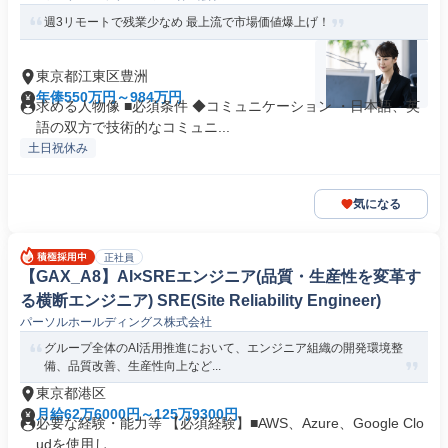
週3リモートで残業少なめ 最上流で市場価値爆上げ！
東京都江東区豊洲
年俸550万円～984万円
求める人物像 ■必須条件 ◆コミュニケーション ・日本語、英
語の双方で技術的なコミュニ...
土日祝休み
気になる
正社員
【GAX_A8】AI×SREエンジニア(品質・生産性を変革す
る横断エンジニア) SRE(Site Reliability Engineer)
パーソルホールディングス株式会社
グループ全体のAI活用推進において、エンジニア組織の開発環境整
備、品質改善、生産性向上など...
東京都港区
月給62万6000円～125万9300円
必要な経験・能力等 【必須経験】■AWS、Azure、Google Clo
udを使用し...