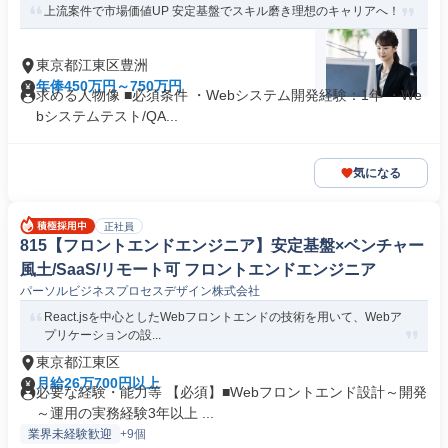
上流案件で市場価値UP 安定基盤でスキル磨き理想のキャリアへ！
東京都江東区豊洲
年俸450万円～750万円
求める人物像 ■必須条件 ・Webシステム開発経験：1年 ・We
bシステムテスト/QA...
気になる
正社員
815【フロントエンドエンジニア】安定基盤×ベンチャー
風土/SaaS/リモート可 フロントエンドエンジニア
パーソルビジネスプロセスデザイン株式会社
React.jsを中心としたWebフロントエンドの技術を用いて、Webア
プリケーションの設...
東京都江東区
月給26万700円以上
必要な経験・能力等 【必須】■Webフロントエンド設計～開発
～運用の実務経験3年以上 ...
業界未経験歓迎
+9個