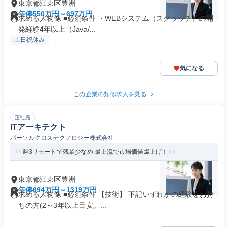
東京都江東区豊洲
年俸550万円～697万円
求める人物像 ■必須条件 ・WEBシステム（スクラッチ）の開
発経験4年以上（Java/...
土日祝休み
気になる
この企業の類似求人を見る
正社員
ITアーキテクト
パーソルクロステクノロジー株式会社
週3リモートで残業少なめ 最上流で市場価値爆上げ！
東京都江東区豊洲
年俸694万円～1319万円
求める人物像 ■必須条件 【技術】 下記いずれかの経験をお持
ちの方(2～3年以上目安。...