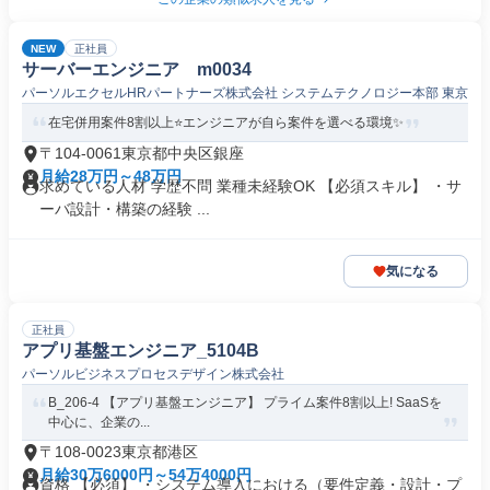
NEW
正社員
サーバーエンジニア m0034
パーソルエクセルHRパートナーズ株式会社 システムテクノロジー本部 東京
在宅併用案件8割以上⭐️エンジニアが自ら案件を選べる環境✨
〒104-0061東京都中央区銀座
月給28万円～48万円
求めている人材 学歴不問 業種未経験OK 【必須スキル】 ・サ
ーバ設計・構築の経験 ...
気になる
正社員
アプリ基盤エンジニア_5104B
パーソルビジネスプロセスデザイン株式会社
B_206-4 【アプリ基盤エンジニア】 プライム案件8割以上! SaaSを
中心に、企業の...
〒108-0023東京都港区
月給30万6000円～54万4000円
資格 【必須】 ・システム導入における（要件定義・設計・プ