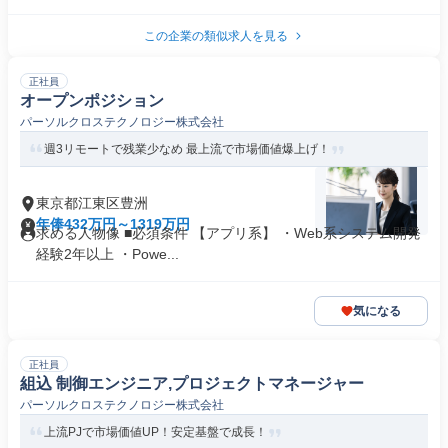
この企業の類似求人を見る
正社員
オープンポジション
パーソルクロステクノロジー株式会社
週3リモートで残業少なめ 最上流で市場価値爆上げ！
東京都江東区豊洲
年俸432万円～1319万円
求める人物像 ■必須条件 【アプリ系】 ・Web系システム開発
経験2年以上 ・Powe...
気になる
正社員
組込 制御エンジニア,プロジェクトマネージャー
パーソルクロステクノロジー株式会社
上流PJで市場価値UP！安定基盤で成長！