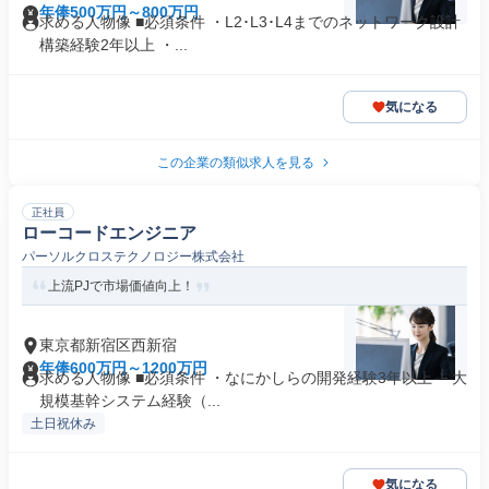
年俸500万円～800万円
求める人物像 ■必須条件 ・L2･L3･L4までのネットワーク設計
構築経験2年以上 ・...
気になる
この企業の類似求人を見る
正社員
ローコードエンジニア
パーソルクロステクノロジー株式会社
上流PJで市場価値向上！
東京都新宿区西新宿
年俸600万円～1200万円
求める人物像 ■必須条件 ・なにかしらの開発経験3年以上 └ 大
規模基幹システム経験（...
土日祝休み
気になる