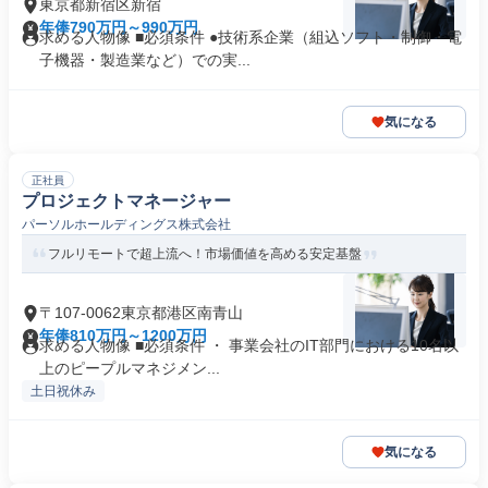
東京都新宿区新宿
年俸790万円～990万円
求める人物像 ■必須条件 ●技術系企業（組込ソフト・制御・電
子機器・製造業など）での実...
気になる
正社員
プロジェクトマネージャー
パーソルホールディングス株式会社
フルリモートで超上流へ！市場価値を高める安定基盤
〒107-0062東京都港区南青山
年俸810万円～1200万円
求める人物像 ■必須条件 ・ 事業会社のIT部門における10名以
上のピープルマネジメン...
土日祝休み
気になる