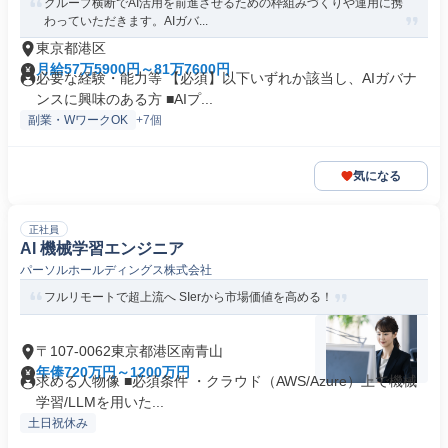
グループ横断でAI活用を前進させるための枠組みづくりや運用に携
わっていただきます。AIガバ...
東京都港区
月給57万5900円～81万7600円
必要な経験・能力等 【必須】以下いずれか該当し、AIガバナ
ンスに興味のある方 ■AIプ...
副業・WワークOK
+7個
気になる
正社員
AI 機械学習エンジニア
パーソルホールディングス株式会社
フルリモートで超上流へ SIerから市場価値を高める！
〒107-0062東京都港区南青山
年俸720万円～1200万円
求める人物像 ■必須条件 ・クラウド（AWS/Azure）上で機械
学習/LLMを用いた...
土日祝休み