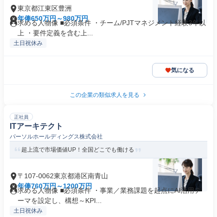
東京都江東区豊洲
年俸650万円～980万円
求める人物像 ■必須条件 ・チーム/PJTマネジメント経験3年以
上 ・要件定義を含む上...
土日祝休み
気になる
この企業の類似求人を見る
正社員
ITアーキテクト
パーソルホールディングス株式会社
超上流で市場価値UP！全国どこでも働ける
〒107-0062東京都港区南青山
年俸760万円～1200万円
求める人物像 ■必須条件 ・事業／業務課題を起点にAI活用テ
ーマを設定し、構想～KPI...
土日祝休み