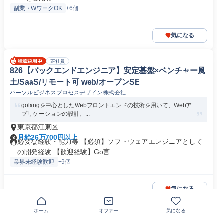
副業・WワークOK
+6個
気になる
正社員
826【バックエンドエンジニア】安定基盤×ベンチャー風
土/SaaS/リモート可 web/オープンSE
パーソルビジネスプロセスデザイン株式会社
golangを中心としたWebフロントエンドの技術を用いて、Webア
プリケーションの設計、...
東京都江東区
月給26万700円以上
必要な経験・能力等 【必須】ソフトウェアエンジニアとして
の開発経験 【歓迎経験】Go言...
業界未経験歓迎
+9個
気になる
ホーム
オファー
気になる
正社員