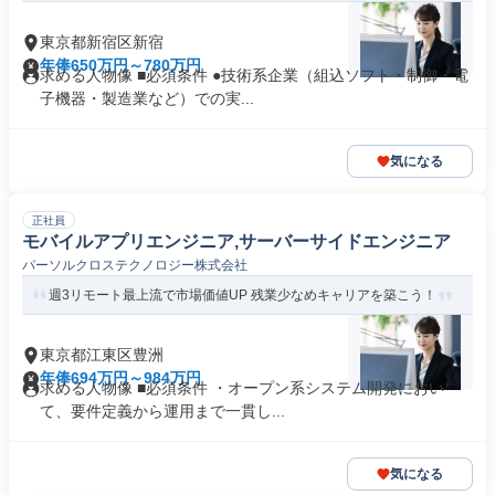
東京都新宿区新宿
年俸650万円～780万円
求める人物像 ■必須条件 ●技術系企業（組込ソフト・制御・電
子機器・製造業など）での実...
気になる
正社員
モバイルアプリエンジニア,サーバーサイドエンジニア
パーソルクロステクノロジー株式会社
週3リモート最上流で市場価値UP 残業少なめキャリアを築こう！
東京都江東区豊洲
年俸694万円～984万円
求める人物像 ■必須条件 ・オープン系システム開発におい
て、要件定義から運用まで一貫し...
気になる