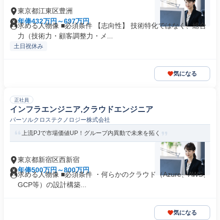
東京都江東区豊洲
年俸432万円～697万円
求める人物像 ■必須条件 【志向性】 技術特化ではなく、総合
力（技術力・顧客調整力・メ...
土日祝休み
気になる
正社員
インフラエンジニア,クラウドエンジニア
パーソルクロステクノロジー株式会社
上流PJで市場価値UP！グループ内異動で未来を拓く
東京都新宿区西新宿
年俸500万円～800万円
求める人物像 ■必須条件 ・何らかのクラウド（Azure、AWS、
GCP等）の設計構築...
気になる