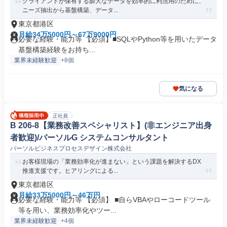
クライアントが保有する膨大なデータを効率的に利活用のために、
ニーズ抽出から基盤構築、データ...
東京都港区
月給34万5000円～67万9000円
必要な経験・能力等 【必須】■SQLやPython等を用いたデータ
基盤構築経験をお持ち...
業界未経験歓迎
+8個
気になる
正社員
B 206-8【業務改善スペシャリスト】(非エンジニア出身
者歓迎)/パーソルG システムコンサルタント
パーソルビジネスプロセスデザイン株式会社
お客様現場の「業務効率化が進まない」という課題を解決するDX
推進支援です。ヒアリングによる...
東京都港区
月給33万5000円～46万円
必要な経験・能力等 【必須】 ■自らVBAやローコードツール
等を用い、業務効率化やツー...
業界未経験歓迎
+4個