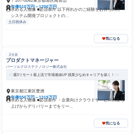
〒107-0062東京都港区南青山
年俸510万円～1200万円
求める人物像 ■必須条件 以下何れかのご経験をお持ちの方 ・
システム開発プロジェクトの...
土日祝休み
気になる
正社員
プロダクトマネージャー
パーソルクロステクノロジー株式会社
週3リモート最上流で市場価値UP 残業少なめキャリアを築く！
東京都江東区豊洲
年俸550万円～1319万円
求める人物像 ■必須条件 ・企業向けクラウドサービスの立ち
上げからデリバリーまでをリー...
気になる