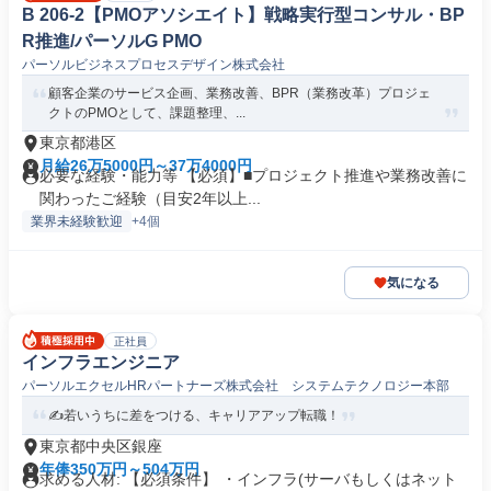
B 206-2【PMOアソシエイト】戦略実行型コンサル・BP
R推進/パーソルG PMO
パーソルビジネスプロセスデザイン株式会社
顧客企業のサービス企画、業務改善、BPR（業務改革）プロジェ
クトのPMOとして、課題整理、...
東京都港区
月給26万5000円～37万4000円
必要な経験・能力等 【必須】■プロジェクト推進や業務改善に
関わったご経験（目安2年以上...
業界未経験歓迎
+4個
気になる
正社員
インフラエンジニア
パーソルエクセルHRパートナーズ株式会社 システムテクノロジー本部
✍️若いうちに差をつける、キャリアアップ転職！
東京都中央区銀座
年俸350万円～504万円
求める人材: 【必須条件】 ・インフラ(サーバもしくはネット