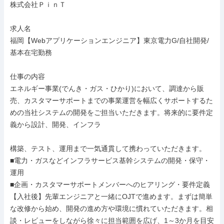
株式会社ＰｉｎＴ

求人名

福岡【Webアプリケーションエンジニア】東京電力G/自社開発/
基本在宅勤務

仕事の内容

エネルギー事業(でんき・ガス・ひかり)において、調達から販
売、カスタマーサポートまでの事業運営を幅広くサポートするた
めの当社システムの開発をご担当いただきます。将来的に要件定
義から設計、開発、インフラ

構築、テスト、運用まで一気通貫して携わっていただきます。

■電力・ガスなどインフラサービス基幹システムの開発・保守・
運用

■企画・カスタマーサポートメンバーへのヒアリング・要件定義

【入社後】先輩エンジニアと一緒にOJTで進めます。まずは簡単
な改修から始め、開発の進め方や環境に慣れていただきます。相
談・レビューをしながら徐々に担当範囲を広げ、1～3か月を目安