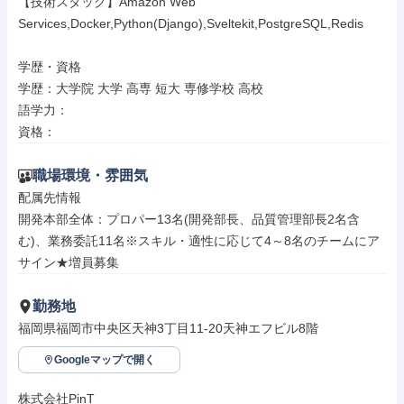
【技術スタック】Amazon Web 
Services,Docker,Python(Django),Sveltekit,PostgreSQL,Redis

学歴・資格

学歴：大学院 大学 高専 短大 専修学校 高校

語学力：

資格：
職場環境・雰囲気
配属先情報

開発本部全体：プロパー13名(開発部長、品質管理部長2名含
む)、業務委託11名※スキル・適性に応じて4～8名のチームにア
サイン★増員募集
勤務地
福岡県福岡市中央区天神3丁目11-20天神エフビル8階
Googleマップで開く
株式会社PinT
