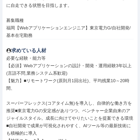
に自走できる状態を目指します。

募集職種

福岡【Webアプリケーションエンジニア】東京電力G/自社開発/
基本在宅勤務
求めている人材
必要な経験・能力等

【必須】Webアプリケーションの設計・開発・運用経験3年以上
(言語不問,業務システム系歓迎)

【魅力】■リモートワーク(原則月1回出社)、平均残業10～20時
間、

スーパーフレックス(コアタイム無)を導入し、自律的な働き方を
推奨■東京電力Gの安定感がありつつ、ベンチャー企業由来のア
ジャイルスタイル。成長に向けてやりたいことを提案できる環境
■自社開発で成果が可視化されやすく、AIツール等の最新技術に
も積極的に導入
