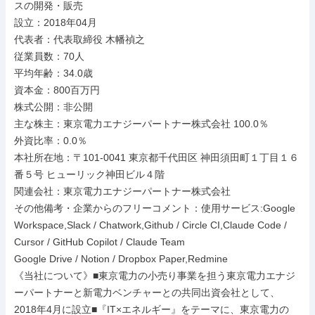
スの開発・販売

設立：2018年04月

代表者：代表取締役 木幡禎之

従業員数：70人

平均年齢：34.0歳

資本金：800百万円

株式公開：非公開

主な株主：東京電力エナジーパートナー株式会社 100.0％

外資比率：0.0％

本社所在地：〒101-0041 東京都千代田区 神田須田町１丁目１６
番５号 ヒューリック神田ビル４階

関連会社：東京電力エナジーパートナー株式会社

その他備考・企業からのフリーコメント：使用サービス:Google 
Workspace,Slack / Chatwork,Github / Circle CI,Claude Code / 
Cursor / GitHub Copilot / Claude Team

Google Drive / Notion / Dropbox Paper,Redmine

《当社について》■東京電力の小売り事業を担う東京電力エナジ
ーパートナーと新電力ベンチャーとの共同出資会社として、
2018年4月に設立■『IT×エネルギー』をテーマに、東京電力の