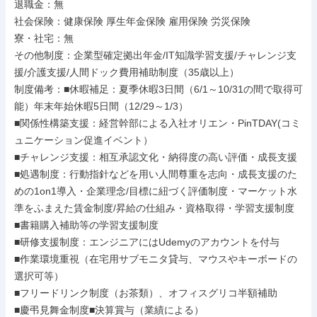
退職金：無

社会保険：健康保険 厚生年金保険 雇用保険 労災保険

寮・社宅：無

その他制度：企業型確定拠出年金/IT知識学習支援/チャレンジ支
援/介護支援/人間ドック費用補助制度（35歳以上）

制度備考：■休暇補足：夏季休暇3日間（6/1～10/31の間で取得可
能）年末年始休暇5日間（12/29～1/3）

■関係性構築支援：経営幹部による入社オリエン・PinTDAY(コミ
ュニケーション促進イベント）

■チャレンジ支援：相互承認文化・納得度の高い評価・成長支援

■処遇制度：行動指針などを用い人間尊重を志向・成長支援のた
めの1on1導入・企業理念/目標に紐づく評価制度・マーケット水
準をふまえた賃金制度/昇給の仕組み・資格取得・学習支援制度

■書籍購入補助等の学習支援制度

■研修支援制度：エンジニアにはUdemyのアカウントを付与

■作業環境重視（在宅用サブモニタ貸与、マウスやキーボードの
選択可等）

■フリードリンク制度（お茶類）、オフィスグリコ半額補助

■慶弔見舞金制度■決算賞与（業績による）
