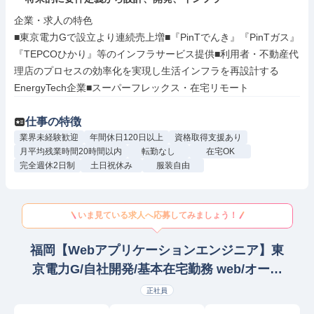
企業・求人の特色

■東京電力Gで設立より連続売上増■『PinTでんき』『PinTガス』
『TEPCOひかり』等のインフラサービス提供■利用者・不動産代
理店のプロセスの効率化を実現し生活インフラを再設計する
EnergyTech企業■スーパーフレックス・在宅リモート
仕事の特徴
業界未経験歓迎
年間休日120日以上
資格取得支援あり
月平均残業時間20時間以内
転勤なし
在宅OK
完全週休2日制
土日祝休み
服装自由
いま見ている求人へ応募してみましょう！
福岡【Webアプリケーションエンジニア】東
京電力G/自社開発/基本在宅勤務 web/オープ
ンプログラマー
正社員