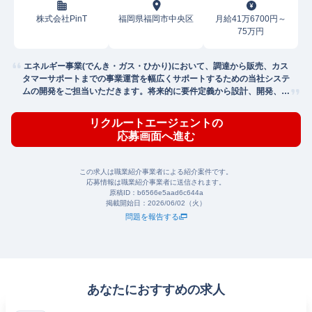
株式会社PinT
福岡県福岡市中央区
月給41万6700円～
75万円
エネルギー事業(でんき・ガス・ひかり)において、調達から販売、カス
タマーサポートまでの事業運営を幅広くサポートするための当社システ
ムの開発をご担当いただきます。将来的に要件定義から設計、開発、イ
ンフラ
リクルートエージェントの
応募画面へ進む
この求人は職業紹介事業者による紹介案件です。
応募情報は職業紹介事業者に送信されます。
原稿ID：
b6566e5aad6c644a
掲載開始日：
2026/06/02（火）
問題を報告する
あなたにおすすめの求人