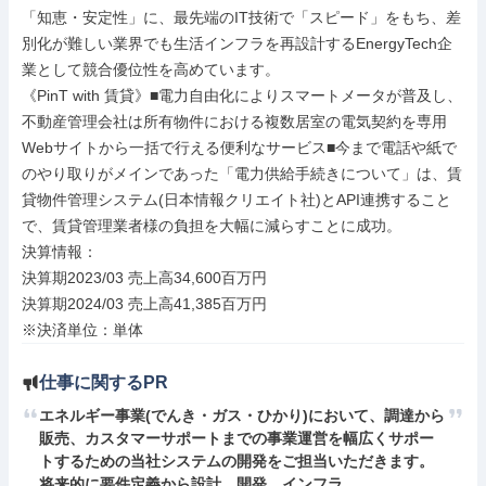
「知恵・安定性」に、最先端のIT技術で「スピード」をもち、差
別化が難しい業界でも生活インフラを再設計するEnergyTech企
業として競合優位性を高めています。

《PinT with 賃貸》■電力自由化によりスマートメータが普及し、
不動産管理会社は所有物件における複数居室の電気契約を専用
Webサイトから一括で行える便利なサービス■今まで電話や紙で
のやり取りがメインであった「電力供給手続きについて」は、賃
貸物件管理システム(日本情報クリエイト社)とAPI連携すること
で、賃貸管理業者様の負担を大幅に減らすことに成功。

決算情報：

決算期2023/03 売上高34,600百万円

決算期2024/03 売上高41,385百万円

※決済単位：単体
仕事に関するPR
エネルギー事業(でんき・ガス・ひかり)において、調達から
販売、カスタマーサポートまでの事業運営を幅広くサポー
トするための当社システムの開発をご担当いただきます。
将来的に要件定義から設計、開発、インフラ