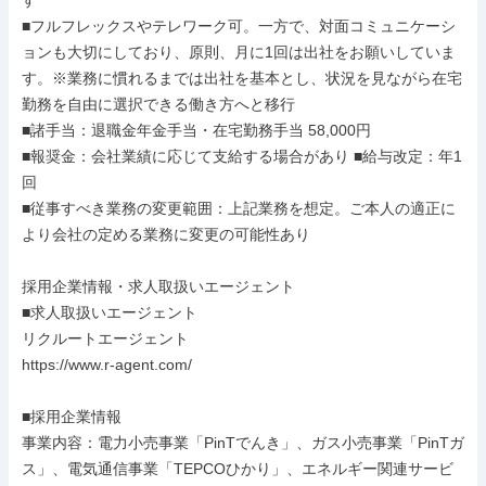
す

■フルフレックスやテレワーク可。一方で、対面コミュニケーシ
ョンも大切にしており、原則、月に1回は出社をお願いしていま
す。※業務に慣れるまでは出社を基本とし、状況を見ながら在宅
勤務を自由に選択できる働き方へと移行

■諸手当：退職金年金手当・在宅勤務手当 58,000円

■報奨金：会社業績に応じて支給する場合があり ■給与改定：年1
回

■従事すべき業務の変更範囲：上記業務を想定。ご本人の適正に
より会社の定める業務に変更の可能性あり

採用企業情報・求人取扱いエージェント

■求人取扱いエージェント

リクルートエージェント

https://www.r-agent.com/

■採用企業情報

事業内容：電力小売事業「PinTでんき」、ガス小売事業「PinTガ
ス」、電気通信事業「TEPCOひかり」、エネルギー関連サービ