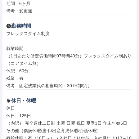
期間：6ヶ月

備考：変更無
勤務時間
フレックスタイム制度

就業時間

（1日あたり所定労働時間07時間40分）フレックスタイム制あり
（コアタイム無）

休憩：60分

残業：有

備考：固定残業代の相当時間：30.0時間/月
休日・休暇
休日

休日：125日

（内訳） 完全週休二日制 土曜 日曜 祝日 夏季3日 年末年始5日

その他（傷病休暇/慶弔/出産育児休暇/介護休暇）

有給休暇：有（10日～）（入社日より付与、入社月により3～10