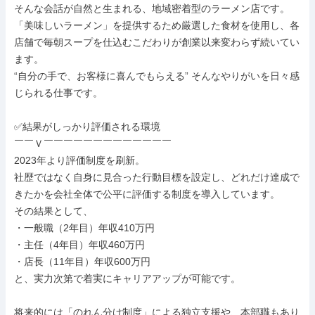
そんな会話が自然と生まれる、地域密着型のラーメン店です。

「美味しいラーメン」を提供するため厳選した食材を使用し、各
店舗で毎朝スープを仕込むこだわりが創業以来変わらず続いてい
ます。

“自分の手で、お客様に喜んでもらえる” そんなやりがいを日々感
じられる仕事です。

✅結果がしっかり評価される環境

￣￣Ｖ￣￣￣￣￣￣￣￣￣￣￣￣￣

2023年より評価制度を刷新。

社歴ではなく自身に見合った行動目標を設定し、どれだけ達成で
きたかを会社全体で公平に評価する制度を導入しています。

その結果として、

・一般職（2年目）年収410万円

・主任（4年目）年収460万円

・店長（11年目）年収600万円

と、実力次第で着実にキャリアアップが可能です。

将来的には「のれん分け制度」による独立支援や、本部職もあり