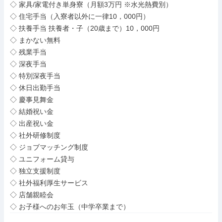
◇ 家具/家電付き単身寮（月額3万円 ※水光熱費別）

◇ 住宅手当（入寮者以外に一律10，000円）

◇ 扶養手当 扶養者・子（20歳まで）10，000円

◇ まかない無料

◇ 残業手当

◇ 深夜手当

◇ 特別深夜手当

◇ 休日出勤手当

◇ 慶事見舞金

◇ 結婚祝い金

◇ 出産祝い金

◇ 社外研修制度

◇ ジョブマッチング制度

◇ ユニフォーム貸与

◇ 独立支援制度

◇ 社外福利厚生サービス

◇ 店舗親睦会

◇ お子様へのお年玉（中学卒業まで）