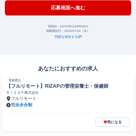
応募画面へ進む
原稿ID：
b074591149f093b3
掲載開始日：
2026/07/16（木）
問題を報告する
あなたにおすすめの求人
業務委託
【フルリモート】RIZAPの管理栄養士・保健師
ＲＩＺＡＰ株式会社
フルリモート
完全歩合制
気になる