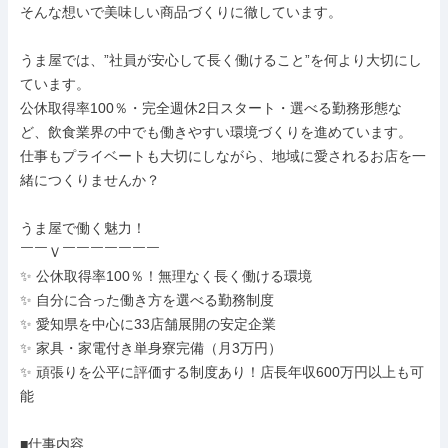
そんな想いで美味しい商品づくりに徹しています。

うま屋では、”社員が安心して長く働けること”を何より大切にし
ています。

公休取得率100％・完全週休2日スタート・選べる勤務形態な
ど、飲食業界の中でも働きやすい環境づくりを進めています。

仕事もプライベートも大切にしながら、地域に愛されるお店を一
緒につくりませんか？

うま屋で働く魅力！

￣￣Ｖ￣￣￣￣￣￣￣

✨ 公休取得率100％！無理なく長く働ける環境

✨ 自分に合った働き方を選べる勤務制度

✨ 愛知県を中心に33店舗展開の安定企業

✨ 家具・家電付き単身寮完備（月3万円）

✨ 頑張りを公平に評価する制度あり！店長年収600万円以上も可
能

■仕事内容
