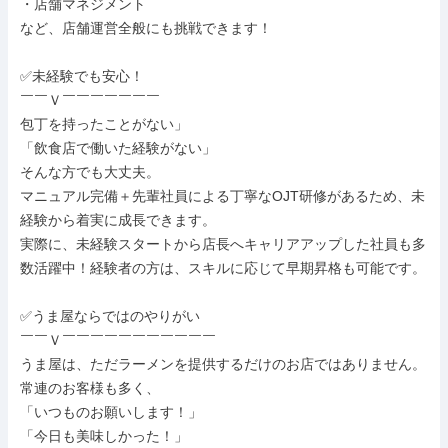
・店舗マネジメント

など、店舗運営全般にも挑戦できます！

✅未経験でも安心！

￣￣Ｖ￣￣￣￣￣￣￣

包丁を持ったことがない」

「飲食店で働いた経験がない」

そんな方でも大丈夫。

マニュアル完備＋先輩社員による丁寧なOJT研修があるため、未
経験から着実に成長できます。

実際に、未経験スタートから店長へキャリアアップした社員も多
数活躍中！経験者の方は、スキルに応じて早期昇格も可能です。

✅うま屋ならではのやりがい

￣￣Ｖ￣￣￣￣￣￣￣￣￣￣￣

うま屋は、ただラーメンを提供するだけのお店ではありません。

常連のお客様も多く、

「いつものお願いします！」

「今日も美味しかった！」
