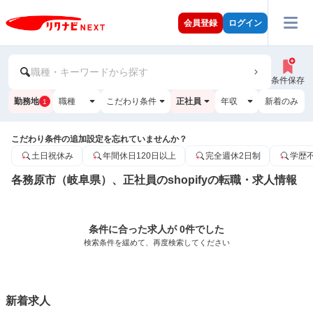
会員登録
ログイン
職種・キーワードから探す
条件保存
勤務地
職種
こだわり条件
正社員
年収
新着のみ
1
こだわり条件の追加設定を忘れていませんか？
土日祝休み
年間休日120日以上
完全週休2日制
学歴
各務原市（岐阜県）、正社員のshopifyの転職・求人情報
条件に合った求人が 0件でした
検索条件を緩めて、再度検索してください
新着求人