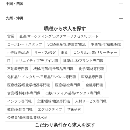
中国・四国
九州・沖縄
職種から求人を探す
営業
企画/マーケティング/カスタマーサクセス/サポート
コーポレートスタッフ
SCM/生産管理/購買/物流
事務/受付/秘書/翻訳
小売販売/流通
サービス/接客
飲食
コンサル/士業/リサーチャー
IT
クリエイティブ/デザイン職
建築/土木/プラント専門職
不動産専門職
機械/電気/電子製品専門職
化学/素材専門職
化粧品/トイレタリー/日用品/アパレル専門職
医薬品専門職
医療機器/理化学機器専門職
医療/福祉専門職
金融専門職
食品/香料/飼料専門職
出版/メディア/芸能/エンタメ専門職
インフラ専門職
交通/運輸/物流専門職
人材サービス専門職
教育/保育専門職
エグゼクティブ
学術研究
公務員/団体職員/農林水産
こだわり条件から求人を探す