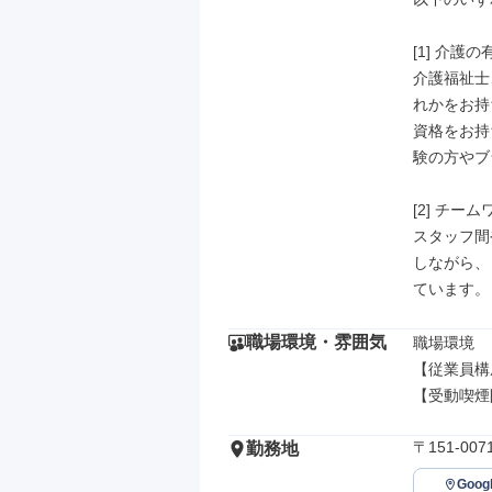
[1] 介
介護福祉士
れかをお持
資格をお持
験の方やブ
[2] チ
スタッフ間
しながら、
ています。
職場環境・雰囲気
職場環境

【従業員構
【受動喫煙
〒151-0
勤務地
Goo