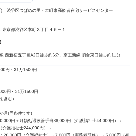
所)　渋谷区つばめの里・本町東高齢者在宅サービスセンター

071 東京都渋谷区本町３丁目４６ー１



線 西新宿五丁目A2口徒歩約6分、京王新線 初台東口徒歩約11分
00円～31万1500円

000円～31万1500円

を含む）

月(同条件です)

0,000円＋月額処遇改善手当38,000円（介護福祉士44,000円）：
円（介護福祉士244,000円）～

20,000円（介護福祉士）・7,000円（実務者研修） ・5,000円（初