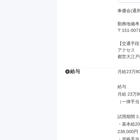
奉優会(通
勤務地備考

〒151-0
【交通手段】
アクセス

都営大江戸
給与
月給23万80
給与

月給 23万8
（一律手当
試用期間３か
・基本給20
238,000
・資格手当：