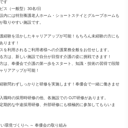
です

ス（一般型）30名/日

設内には特別養護老人ホーム・ショートステイとグループホームも
が取りやすい施設です。

護経験を活かしたキャリアアップが可能！もちろん未経験の方にも
あります！

スを利用されるご利用者様への介護業務全般をお任せします。

る方は、新しい施設で自分が目指す介護の姿に挑戦できます！

方は、奉優会で介護の第一歩をスタート、知識・技術の習得で段階
ャリアアップが可能！

経験問わずしっかりと研修を実施します！奉優会で一緒に働きませ
入職時の採用時研修の他、各施設での OJT研修があります。

定期的な中途採用研修、外部研修にも積極的に参加してもらいま
すい環境づくりへ ～ 奉優会の取り組み
