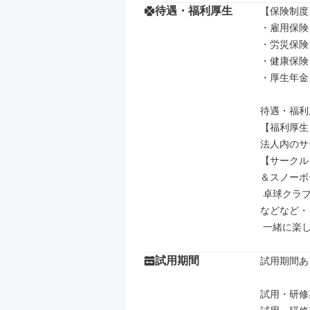
待遇・福利厚生
【保険制度】
・雇用保険

・労災保険

・健康保険

・厚生年金

待遇・福利
【福利厚生】
法人内のサ
【サークル
＆スノーボ
 卓球クラブ、マラソン部、ボウリング部、華道部、吹奏楽部、バドミントン部 
などなど・
 一緒に楽
試用期間
試用期間あり
試用・研修