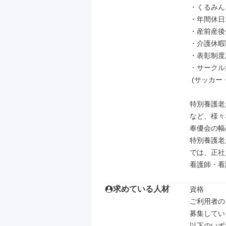
・くるみん
・年間休日
・産前産後
・介護休暇
・表彰制度
・サークル
 (サッカー・バスケ・ボーリング・マラソン・華道・スキー＆スノボ等々)

特別養護老
など、様々
奉優会の幅
特別養護老
では、正社
看護師・看
求めている人材
資格

ご利用者の
募集してい
以下のいず