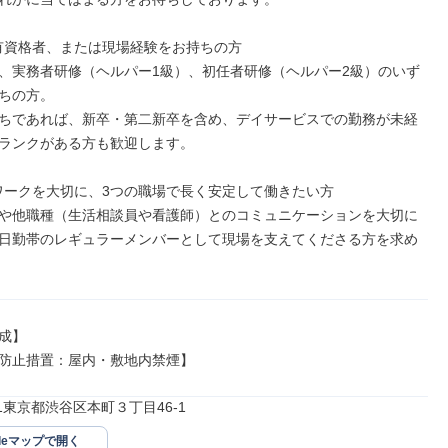
護の有資格者、または現場経験をお持ちの方

、実務者研修（ヘルパー1級）、初任者研修（ヘルパー2級）のいず
ちの方。

ちであれば、新卒・第二新卒を含め、デイサービスでの勤務が未経
ランクがある方も歓迎します。

ームワークを大切に、3つの職場で長く安定して働きたい方

や他職種（生活相談員や看護師）とのコミュニケーションを大切に
日勤帯のレギュラーメンバーとして現場を支えてくださる方を求め
成】

防止措置：屋内・敷地内禁煙】
071東京都渋谷区本町３丁目46-1
gleマップで開く