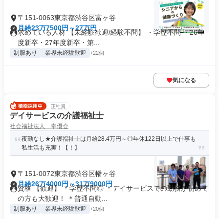
〒151-0063東京都渋谷区富ヶ谷
月給23万7500円～27万円
求めている人材 【未経験歓迎/経験不問】 ・学歴不問 ・26年
度新卒・27年度新卒・第...
制服あり
業界未経験歓迎
+22個
気になる
正社員
デイサービスの介護福祉士
社会福祉法人 奉優会
夜勤なし★介護福祉士は月給28.4万円～◎年休122日以上で仕事も
私生活も充実！【！】
〒151-0072東京都渋谷区幡ヶ谷
月給26万4000円～31万9000円
資格 【歓迎】 ＊学歴不問◎ ＊デイサービスでの勤務が初めて
の方も大歓迎！ ＊普通自動...
制服あり
業界未経験歓迎
+20個