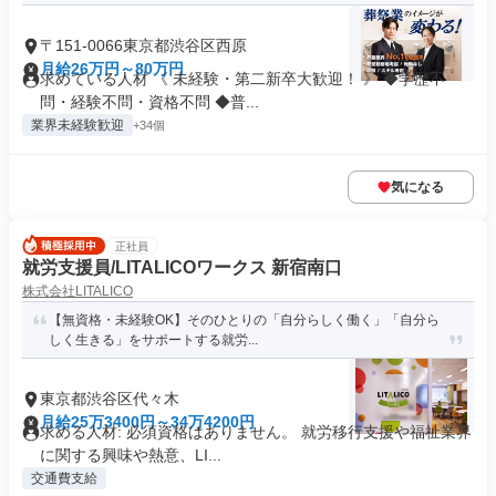
〒151-0066東京都渋谷区西原
月給26万円～80万円
求めている人材 《 未経験・第二新卒大歓迎！ 》 ◆学歴不
問・経験不問・資格不問 ◆普...
業界未経験歓迎
+34個
気になる
正社員
就労支援員/LITALICOワークス 新宿南口
株式会社LITALICO
【無資格・未経験OK】そのひとりの「自分らしく働く」「自分ら
しく生きる」をサポートする就労...
東京都渋谷区代々木
月給25万3400円～34万4200円
求める人材: 必須資格はありません。 就労移行支援や福祉業界
に関する興味や熱意、LI...
交通費支給