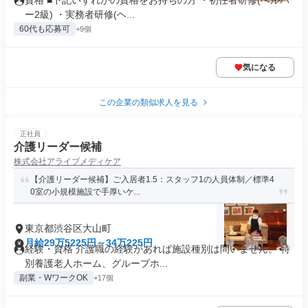
資格 ■下記いずれかの資格をお持ちの方 ・初任者研修(ヘルパ
ー2級) ・実務者研修(ヘ...
60代も応募可
+9個
気になる
この企業の類似求人を見る
正社員
介護リーダー候補
株式会社アライブメディケア
【介護リーダー候補】ご入居者1.5：スタッフ1の人員体制／標準4
0室の小規模施設で手厚いケ...
東京都渋谷区大山町
月給29万5225円～34万225円
経験・資格 介護職の経験があれば施設種別は問いません。 特
別養護老人ホーム、グループホ...
副業・WワークOK
+17個