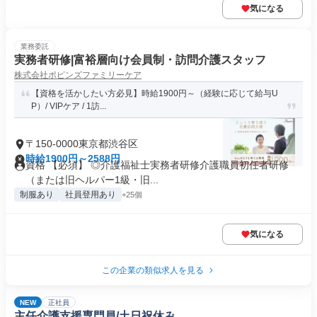
気になる
業務委託
実務者研修|富裕層向け会員制・訪問介護スタッフ
株式会社ポピンズファミリーケア
【資格を活かしたい方必見】時給1900円～（経験に応じて給与U
P）/ VIPケア / 1訪...
〒150-0000東京都渋谷区
時給1900円～2588円
資格 【必須】 ◎介護福祉士実務者研修介護職員初任者研修
（または旧ヘルパー1級・旧...
制服あり
社員登用あり
+25個
気になる
この企業の類似求人を見る
NEW
正社員
主任介護支援専門員/土日祝休み