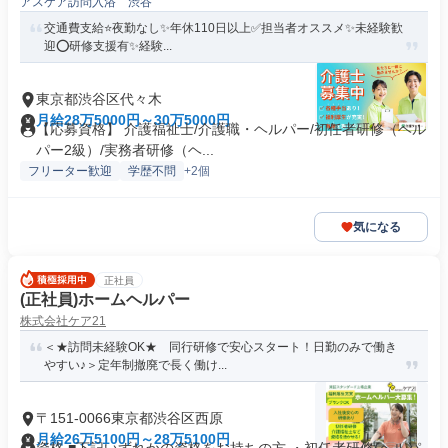
アスケア訪問入浴 渋谷
交通費支給⭐️夜勤なし✨年休110日以上✅️担当者オススメ✨未経験歓
迎⭕️研修支援有✨経験...
東京都渋谷区代々木
月給28万5000円～30万5000円
【応募資格】 介護福祉士/介護職・ヘルパー/初任者研修（ヘル
パー2級）/実務者研修（ヘ...
フリーター歓迎
学歴不問
+2個
気になる
正社員
(正社員)ホームヘルパー
株式会社ケア21
＜★訪問未経験OK★ 同行研修で安心スタート！日勤のみで働き
やすい♪＞定年制撤廃で長く働け...
〒151-0066東京都渋谷区西原
月給26万5100円～28万5100円