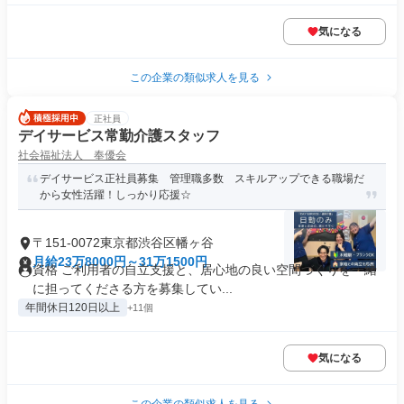
気になる
この企業の類似求人を見る
正社員
デイサービス常勤介護スタッフ
社会福祉法人 奉優会
デイサービス正社員募集 管理職多数 スキルアップできる職場だ
から女性活躍！しっかり応援☆
〒151-0072東京都渋谷区幡ヶ谷
月給23万8000円～31万1500円
資格 ご利用者の自立支援と、居心地の良い空間づくりを一緒
に担ってくださる方を募集してい...
年間休日120日以上
+11個
気になる