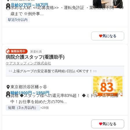
月給22万円～38万円
求める人材: <<応募資格>> ・運転免許証 ・業界経験不問 ・49
歳まで ※例外事...
駅近5分以内
気になる
派遣社員
病院介護スタッフ(看護助手)
ケアスタッフィング株式会社
上場グループの安定基盤で高時給♪日払いOKです！
東京都渋谷区幡ヶ谷
時給1900円～1950円
資格 ◆スタッフ様への還元率83%超！ ◆ミドルシニア活躍
中！お仕事を始めた方の70%...
短期（3ヵ月以内）
+28個
気になる