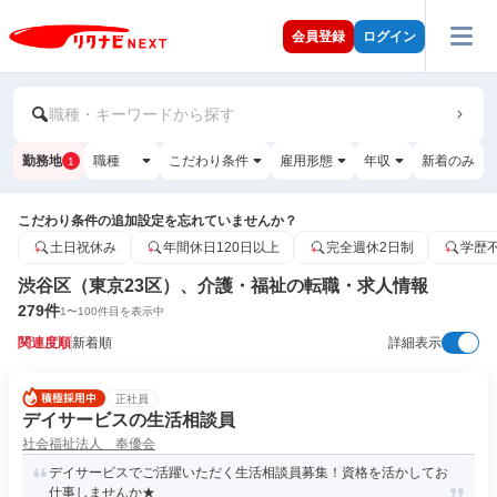
会員登録
ログイン
職種・キーワードから探す
勤務地
職種
こだわり条件
雇用形態
年収
新着のみ
1
こだわり条件の追加設定を忘れていませんか？
土日祝休み
年間休日120日以上
完全週休2日制
学歴
渋谷区（東京23区）、介護・福祉の転職・求人情報
279
件
1
〜
100
件目を表示中
関連度順
新着順
詳細表示
正社員
デイサービスの生活相談員
社会福祉法人 奉優会
デイサービスでご活躍いただく生活相談員募集！資格を活かしてお
仕事しませんか★