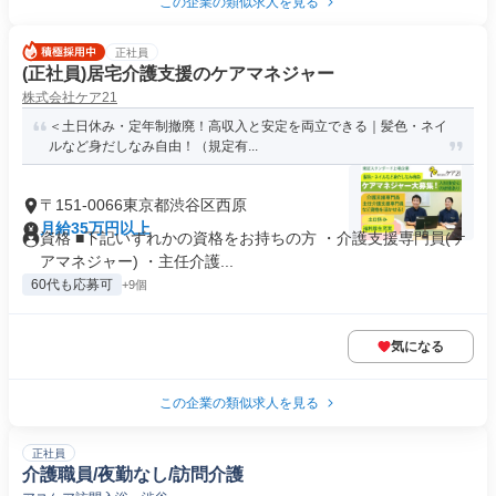
この企業の類似求人を見る
正社員
(正社員)居宅介護支援のケアマネジャー
株式会社ケア21
＜土日休み・定年制撤廃！高収入と安定を両立できる｜髪色・ネイ
ルなど身だしなみ自由！（規定有...
〒151-0066東京都渋谷区西原
月給35万円以上
資格 ■下記いずれかの資格をお持ちの方 ・介護支援専門員(ケ
アマネジャー) ・主任介護...
60代も応募可
+9個
気になる
この企業の類似求人を見る
正社員
介護職員/夜勤なし/訪問介護