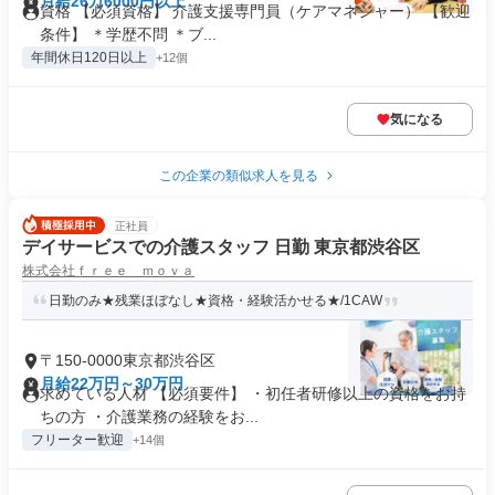
月給26万6000円以上
資格 【必須資格】 介護支援専門員（ケアマネジャー） 【歓迎
条件】 ＊学歴不問 ＊ブ...
年間休日120日以上
+12個
気になる
この企業の類似求人を見る
正社員
デイサービスでの介護スタッフ 日勤 東京都渋谷区
株式会社ｆｒｅｅ ｍｏｖａ
日勤のみ★残業ほぼなし★資格・経験活かせる★/1CAW
〒150-0000東京都渋谷区
月給22万円～30万円
求めている人材 【必須要件】 ・初任者研修以上の資格をお持
ちの方 ・介護業務の経験をお...
フリーター歓迎
+14個