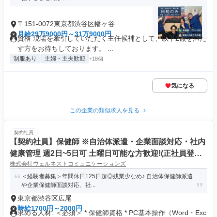
〒151-0072東京都渋谷区幡ヶ谷
月給29万9000円～31万9000円
資格 現場を牽引していただく主任候補として、以下2点を満た
す方をお待ちしております。 ...
制服あり
主婦・主夫歓迎
+18個
気になる
この企業の類似求人を見る
契約社員
【契約社員】保健師 ※自治体派遣・企業面談対応・社内
健康管理 週2日~5日可 土曜日可能な方歓迎!(正社員登用
株式会社ウェルネストコミュニケーションズ
あり) /時給1,700円~/+外勤手当あり!! (外勤時時給実質2,0
00円)
＜経験者募集＞年間休日125日超◎残業少なめ♪ 自治体保健師派遣
や企業保健師面談対応、社...
東京都渋谷区広尾
時給1700円～2000円
求める人材: ＜必須＞ * 保健師資格 * PC基本操作（Word・Exc