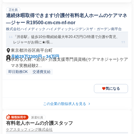
正社員
連続休暇取得できます!介護付有料老人ホームのケアマネ
―ジャー R19500-cm-cm-nf-nor
株式会社ハイメディック ハイメディックレジデンスザ・ガーデン南平台
「渋谷駅」徒歩10分/勤続給最大年20.4万円◎/待遇で介護や育児、
レジャーがお得に★/長...
東京都渋谷区南平台町
月給29万2300円～34万円
求める人材: <必須> 介護支援専門員資格(ケアマネジャー) ケア
マネ実務経験2...
即日勤務OK
交通費支給
気になる
この企業の類似求人を見る
派遣社員
有料老人ホームの介護スタッフ
ケアスタッフィング株式会社