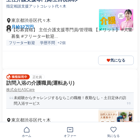
指定相談支援アットコレット代々木
東京都渋谷区代々木
月給32万円
【応募資格】 主任介護支援専門員/管理職 【メリット】 #大量
募集 #フリーター歓迎...
フリーター歓迎
学歴不問
+2個
気になる
正社員
訪問入浴の介護職員(運転あり)
株式会社ASCare
未経験からチャレンジするならこの職種！夜勤なし・土日定休の訪
問入浴サービス
東京都渋谷区代々木
月給26万5000円以上
資格・経験 普通自動車免許（AT限定可） 【無資格・未経験で
も大丈夫！介護業界経験者の...
ホーム
オファー
気になる