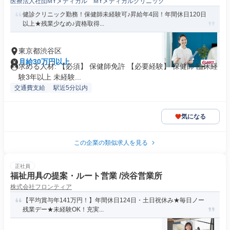
医療法人社団MYメディカル MYメディカルクリニック
健診クリニック勤務！保健師未経験可♪昇給年4回！年間休日120日
以上★残業少なめ♪資格取得...
東京都渋谷区
月給30万円以上
求める人材: 【必須】 保健師免許 【必要経験】 保健師 臨床経
験3年以上 未経験...
交通費支給
駅近5分以内
気になる
この企業の類似求人を見る
正社員
福祉用具の提案・ルート営業 /渋谷営業所
株式会社フロンティア
【平均賞与年141万円！】年間休日124日・土日祝休み★毎日ノー
残業デー★未経験OK！充実...