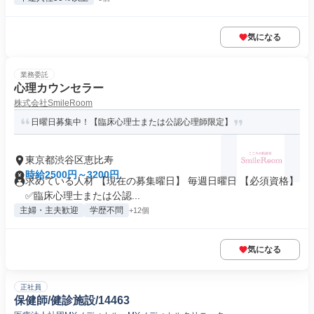
気になる
業務委託
心理カウンセラー
株式会社SmileRoom
日曜日募集中！【臨床心理士または公認心理師限定】
東京都渋谷区恵比寿
時給2500円～3200円
求めている人材 【現在の募集曜日】 毎週日曜日 【必須資格】
✅臨床心理士または公認...
主婦・主夫歓迎
学歴不問
+12個
気になる
正社員
保健師/健診施設/14463