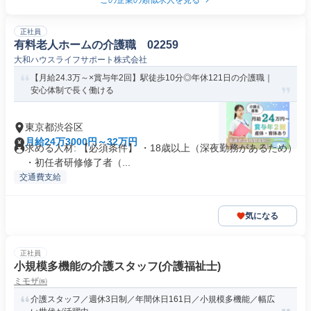
この企業の類似求人を見る
正社員
有料老人ホームの介護職 02259
大和ハウスライフサポート株式会社
【月給24.3万～×賞与年2回】駅徒歩10分◎年休121日の介護職｜
安心体制で長く働ける
東京都渋谷区
月給24万3000円～32万円
求める人材: 【必須条件】 ・18歳以上（深夜勤務があるため）
・初任者研修修了者（...
交通費支給
気になる
正社員
小規模多機能の介護スタッフ(介護福祉士)
ミモザ㈱
介護スタッフ／週休3日制／年間休日161日／小規模多機能／幅広