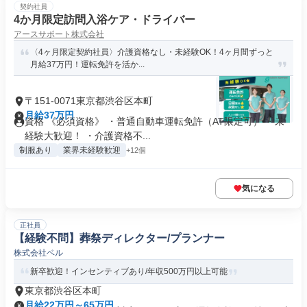
契約社員
4か月限定訪問入浴ケア・ドライバー
アースサポート株式会社
〈4ヶ月限定契約社員〉介護資格なし・未経験OK！4ヶ月間ずっと
月給37万円！運転免許を活か...
〒151-0071東京都渋谷区本町
月給37万円
資格 《必須資格》 ・普通自動車運転免許（AT限定可） ・未
経験大歓迎！ ・介護資格不...
制服あり
業界未経験歓迎
+12個
気になる
正社員
【経験不問】葬祭ディレクター/プランナー
株式会社ベル
新卒歓迎！インセンティブあり/年収500万円以上可能
東京都渋谷区本町
月給22万円～65万円