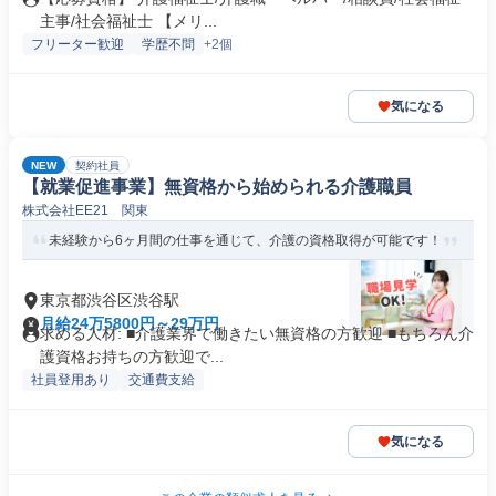
主事/社会福祉士 【メリ...
フリーター歓迎
学歴不問
+2個
気になる
NEW
契約社員
【就業促進事業】無資格から始められる介護職員
株式会社EE21 関東
未経験から6ヶ月間の仕事を通じて、介護の資格取得が可能です！
東京都渋谷区渋谷駅
月給24万5800円～29万円
求める人材: ■介護業界で働きたい無資格の方歓迎 ■もちろん介
護資格お持ちの方歓迎で...
社員登用あり
交通費支給
気になる