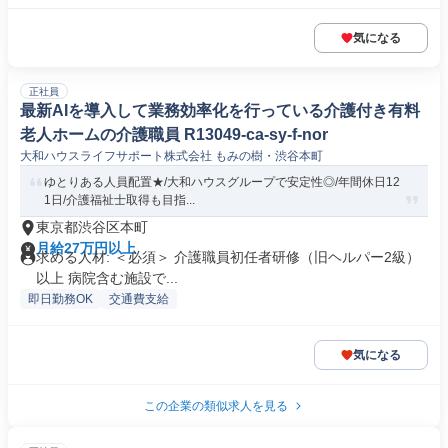
気になる
正社員
最新AIを導入して業務効率化を行っている介護付き有料
老人ホームの介護職員 R13049-ca-sy-f-nor
大和ハウスライフサポート株式会社 もみの樹・渋谷本町
ゆとりある人員配置★/大和ハウスグループで安定性◎/年間休日12
1日/介護福祉士取得も目指...
東京都渋谷区本町
月給27万円以上
求める人材: ＜必須＞ 介護職員初任者研修（旧ヘルパー2級）
以上 病院含む施設で...
即日勤務OK
交通費支給
気になる
この企業の類似求人を見る