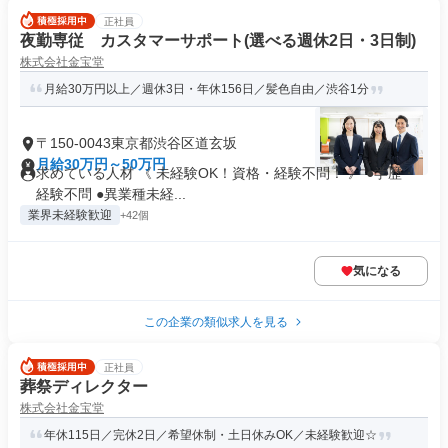
正社員
夜勤専従 カスタマーサポート(選べる週休2日・3日制)
株式会社金宝堂
月給30万円以上／週休3日・年休156日／髪色自由／渋谷1分
〒150-0043東京都渋谷区道玄坂
月給30万円～50万円
求めている人材 《 未経験OK！資格・経験不問！ 》 ●学歴・
経験不問 ●異業種未経...
業界未経験歓迎
+42個
気になる
この企業の類似求人を見る
正社員
葬祭ディレクター
株式会社金宝堂
年休115日／完休2日／希望休制・土日休みOK／未経験歓迎☆