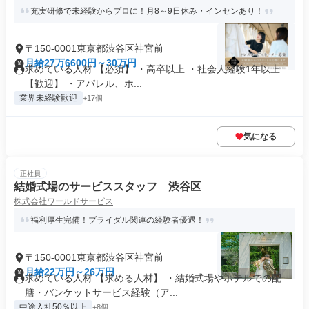
充実研修で未経験からプロに！月8～9日休み・インセンあり！
〒150-0001東京都渋谷区神宮前
月給27万6600円～30万円
求めている人材 【必須】 ・高卒以上 ・社会人経験1年以上
【歓迎】 ・アパレル、ホ...
業界未経験歓迎
+17個
気になる
正社員
結婚式場のサービススタッフ 渋谷区
株式会社ワールドサービス
福利厚生完備！ブライダル関連の経験者優遇！
〒150-0001東京都渋谷区神宮前
月給22万円～26万円
求めている人材 【求める人材】 ・結婚式場やホテルでの配
膳・バンケットサービス経験（ア...
中途入社50％以上
+8個