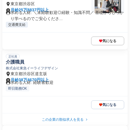
東京都渋谷区
月給25万8837円以上
求める人材: ＼未経験歓迎◎経験・知識不問／ 基礎からしっか
り学べるのでご安心くださ...
交通費支給
気になる
正社員
介護職員
株式会社東急イーライフデザイン
東京都渋谷区道玄坂
月給38万4670円以上
求める人材: 経験者歓迎
即日勤務OK
気になる
この企業の類似求人を見る