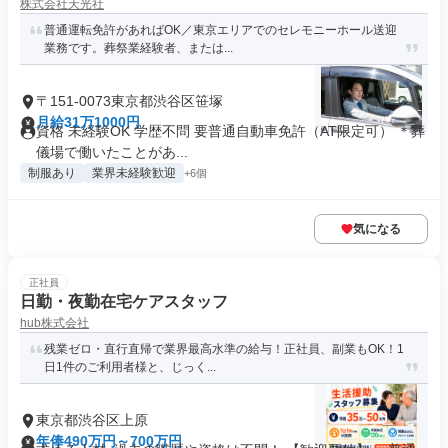
株式会社天光社
普通運転免許があればOK／東京エリアでのセレモニーホール送迎
業務です。葬祭業経験者、または...
〒151-0073東京都渋谷区笹塚
月給31万1000円
資格 未経験OK 学歴不問 要普通自動車免許（AT限定可） ＊葬
儀場で働いたことがあ...
制服あり
業界未経験歓迎
+6個
気になる
正社員
日勤・夜勤在宅ケアスタッフ
hub株式会社
残業ゼロ・直行直帰で業界最高水準の給与！正社員、副業もOK！1
日1件のご利用者様と、じっく...
東京都渋谷区上原
年俸490万円～700万円