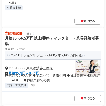
el等）...
交通費支給
気になる
正社員
月給35~66.5万円以上|葬祭ディレクター・業界経験者募
集
株式会社金宝堂
年休115日／完休2日／土日休みOK／年収1000万円可能
〒151-0066東京都渋谷区西原
月給35万円～80万円
求めている人材 ◆学歴不問・資格不問 ◆普通自動車運転免許
（AT可） ◆葬祭業界での実...
主婦・主夫歓迎
+33個
気になる