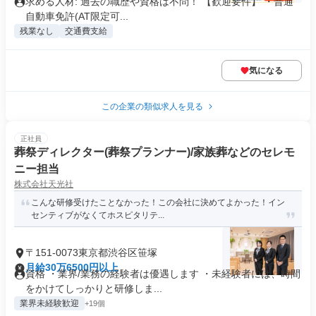
求める人材: 過去の職歴や資格は不問！ 【歓迎要件】 ・普通
自動車免許(AT限定可...
残業なし
交通費支給
気になる
この企業の類似求人を見る
正社員
葬祭ディレクター(葬祭プランナー)/家族葬などのセレモ
ニー担当
株式会社天光社
こんな研修受けたことなかった！この会社に決めてよかった！イン
センティブがなくてホスピタリテ...
〒151-0073東京都渋谷区笹塚
月給30万6500円以上
資格 ・業界/業務の経験者は優遇します ・未経験者には、時間
をかけてしっかりと研修しま...
業界未経験歓迎
+19個