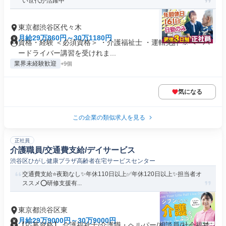
い世代が活躍中
東京都渋谷区代々木
月給29万860円～30万1180円
資格・経験 ＜必須資格＞ ・介護福祉士 ・運転免許 ※ペーパ
ードライバー講習を受けれま...
業界未経験歓迎
+9個
気になる
この企業の類似求人を見る
正社員
介護職員/交通費支給/デイサービス
渋谷区ひがし健康プラザ高齢者在宅サービスセンター
交通費支給⭐️夜勤なし✨年休110日以上✅️年休120日以上✨担当者オ
ススメ⭕️研修支援有...
東京都渋谷区東
月給29万9000円～30万9000円
【応募資格】 介護福祉士/介護職・ヘルパー/相談員/社会福祉