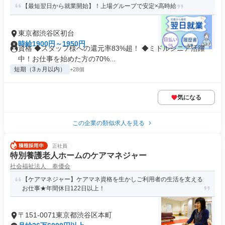
【最短翌日から就業開始】！上場グループで安定×高時給
東京都渋谷区初台
時給1900円～1950円
資格 ◆スタッフ様への還元率83%超！ ◆ミドルシニア活躍
中！お仕事を始めた方の70%...
短期（3ヵ月以内）
+28個
気になる
この企業の類似求人を見る
正社員
特別養護老人ホームのケアマネジャー
社会福祉法人 奉優会
【ケアマネジャー】ケアマネ資格を生かしご利用者の生活を支える
お仕事★年間休日122日以上！
〒151-0071東京都渋谷区本町