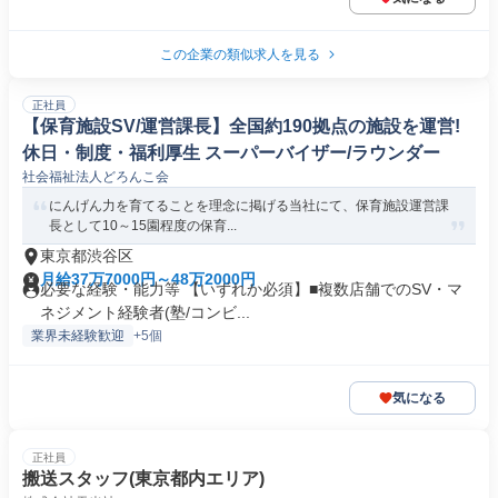
この企業の類似求人を見る
正社員
【保育施設SV/運営課長】全国約190拠点の施設を運営!
休日・制度・福利厚生 スーパーバイザー/ラウンダー
社会福祉法人どろんこ会
にんげん力を育てることを理念に掲げる当社にて、保育施設運営課
長として10～15園程度の保育...
東京都渋谷区
月給37万7000円～48万2000円
必要な経験・能力等 【いずれか必須】■複数店舗でのSV・マ
ネジメント経験者(塾/コンビ...
業界未経験歓迎
+5個
気になる
正社員
搬送スタッフ(東京都内エリア)