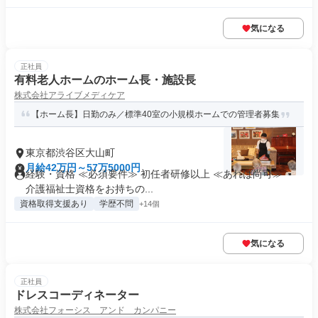
気になる
正社員
有料老人ホームのホーム長・施設長
株式会社アライブメディケア
【ホーム長】日勤のみ／標準40室の小規模ホームでの管理者募集
東京都渋谷区大山町
月給42万円～57万5000円
経験・資格 ≪必須要件≫ 初任者研修以上 ≪あれば尚可≫ ・
介護福祉士資格をお持ちの...
資格取得支援あり
学歴不問
+14個
気になる
正社員
ドレスコーディネーター
株式会社フォーシス アンド カンパニー