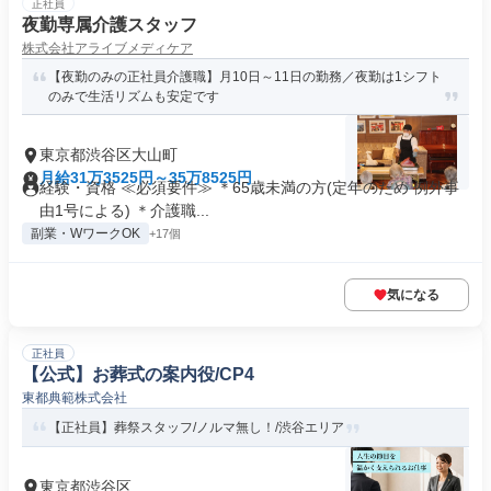
正社員
夜勤専属介護スタッフ
株式会社アライブメディケア
【夜勤のみの正社員介護職】月10日～11日の勤務／夜勤は1シフト
のみで生活リズムも安定です
東京都渋谷区大山町
月給31万3525円～35万8525円
経験・資格 ≪必須要件≫ ＊65歳未満の方(定年のため 例外事
由1号による) ＊介護職...
副業・WワークOK
+17個
気になる
正社員
【公式】お葬式の案内役/CP4
東都典範株式会社
【正社員】葬祭スタッフ/ノルマ無し！/渋谷エリア
東京都渋谷区