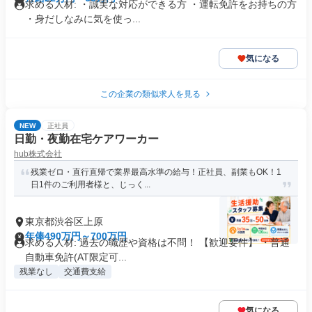
求める人材: ・誠実な対応ができる方 ・運転免許をお持ちの方
・身だしなみに気を使っ...
気になる
この企業の類似求人を見る
NEW
正社員
日勤・夜勤在宅ケアワーカー
hub株式会社
残業ゼロ・直行直帰で業界最高水準の給与！正社員、副業もOK！1
日1件のご利用者様と、じっく...
東京都渋谷区上原
年俸490万円～700万円
求める人材: 過去の職歴や資格は不問！ 【歓迎要件】 ・普通
自動車免許(AT限定可...
残業なし
交通費支給
気になる