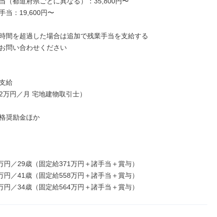
当（都道府県ごとに異なる）：35,800円〜

当：19,600円〜

時間を超過した場合は追加で残業手当を支給する

お問い合わせください

支給

2万円／月 宅地建物取引士）

格奨励金ほか

万円／29歳（固定給371万円＋諸手当＋賞与）

万円／41歳（固定給558万円＋諸手当＋賞与）

9万円／34歳（固定給564万円＋諸手当＋賞与）