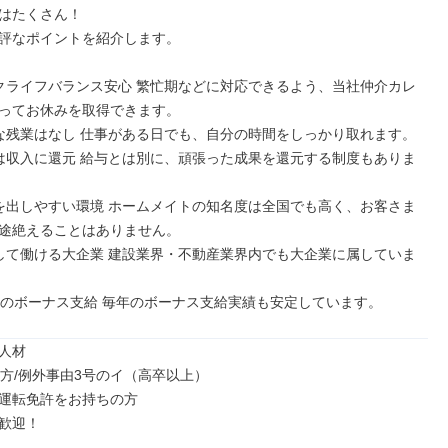
はたくさん！

評なポイントを紹介します。

クライフバランス安心 繁忙期などに対応できるよう、当社仲介カレ
ってお休みを取得できます。

な残業はなし 仕事がある日でも、自分の時間をしっかり取れます。

は収入に還元 給与とは別に、頑張った成果を還元する制度もありま
を出しやすい環境 ホームメイトの知名度は全国でも高く、お客さま
途絶えることはありません。

して働ける大企業 建設業界・不動産業界内でも大企業に属していま
回のボーナス支給 毎年のボーナス支給実績も安定しています。
人材

の方/例外事由3号のイ（高卒以上）

運転免許をお持ちの方

歓迎！
