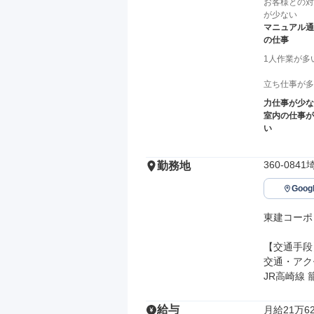
お客様との対
が少ない
マニュアル通
の仕事
1人作業が多
立ち仕事が多
力仕事が少な
室内の仕事が
い
360-08
勤務地
Goo
東建コーポ
【交通手段】
交通・アク
JR高崎線
給与
月給21万62