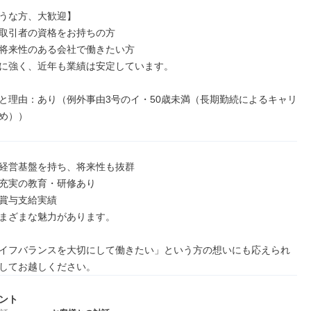
うな方、大歓迎】

取引者の資格をお持ちの方

将来性のある会社で働きたい方

に強く、近年も業績は安定しています。

と理由：あり（例外事由3号のイ・50歳未満（長期勤続によるキャリ
め））
経営基盤を持ち、将来性も抜群

充実の教育・研修あり

賞与支給実績

まざまな魅力があります。

イフバランスを大切にして働きたい」という方の想いにも応えられ
してお越しください。
ント