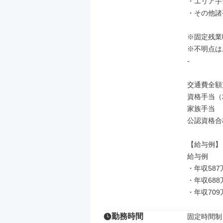
・エリア手
・その他諸手
※固定残業
※不明点は
-

交通費全額
資格手当（
家族手当

公認資格合
【給与例】

給与例

・年収587
・年収688
・年収70
勤務時間
固定時間制
