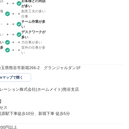
話
お客様との対話
が多い
り
創意工夫の多い
仕事
チーム作業が多
い
い
デスクワークが
い
多い
い
力仕事が多い
多
室外の仕事が多
い
41埼玉県熊谷市新堀266-2　グランジャルダン1F
gleマップで開く
レーション株式会社(ホームメイト)熊谷支店



セス

 籠原駅下車徒歩10分、新堀下車 徒歩5分
00円以上
