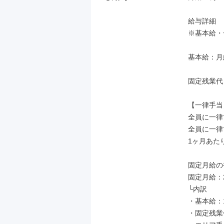
給与詳細

※基本給・
基本給：月給 
固定残業代
【一律手当】
全員に一律
全員に一律
1ヶ月あたり1
固定月給の補
固定月給：21
└内訳

・基本給：11
・固定残業代