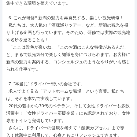
集中できる環境を整えています。

  6. これが研修⁉ 新潟の魅力を再発見する、楽しい観光研修！

  私たちは、大人気の「酒蔵巡りツアー」など、新潟の観光を盛
り上げる企画も行っています。そのため、研修では実際の観光地
や名所を巡ることも！

  「ここは景色が良いね」「このお酒はこんな特徴があるんだ」
と、まるで観光気分で楽しく知識を身につけられます。お客様に
新潟の魅力を案内する、コンシェルジュのようなやりがいも感じ
られる仕事です。

  7. “本当に”ドライバー想いの会社です。

  求人でよく見る「アットホームな職場」という言葉。私たち
は、それを本気で実践しています。

  20代の若手から70代のベテラン、そして女性ドライバーも多数
活躍中！「女性ドライバー応援企業」にも認定されており、女性
専用トイレも完備しています。

  さらに、ドライバーの健康を考えて「酸素カプセル」まで導
入！休憩中に利用して、心身ともにリフレッシュできます。
