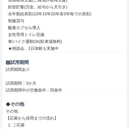
  資格取得支援(二種免許取得支援)

  財形貯蓄(労金、給与から天引き)

  永年勤続表彰(10年15年20年各5年毎での表彰)

  制服貸与

  酸素カプセル導入

  女性専用トイレ完備

  車/バイク通勤OK(駐車場無料)

  ★相談会、1日体験も実施中
試用期間
試用期間あり

試用期間：3か月

試用期間中の労働条件：同条件
その他
その他: 

【応募から採用までの流れ】

  1. ご応募
