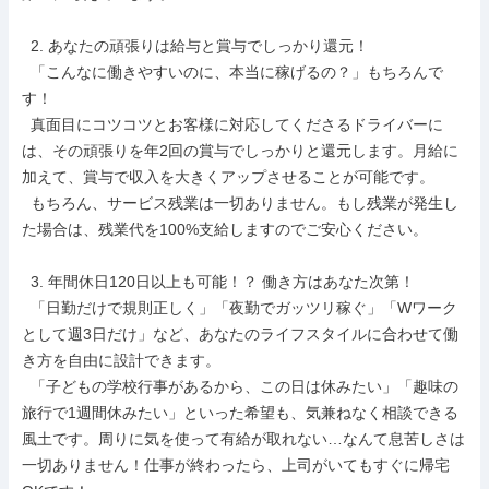
  2. あなたの頑張りは給与と賞与でしっかり還元！

  「こんなに働きやすいのに、本当に稼げるの？」もちろんで
す！

  真面目にコツコツとお客様に対応してくださるドライバーに
は、その頑張りを年2回の賞与でしっかりと還元します。月給に
加えて、賞与で収入を大きくアップさせることが可能です。

  もちろん、サービス残業は一切ありません。もし残業が発生し
た場合は、残業代を100%支給しますのでご安心ください。

  3. 年間休日120日以上も可能！？ 働き方はあなた次第！

  「日勤だけで規則正しく」「夜勤でガッツリ稼ぐ」「Wワーク
として週3日だけ」など、あなたのライフスタイルに合わせて働
き方を自由に設計できます。

  「子どもの学校行事があるから、この日は休みたい」「趣味の
旅行で1週間休みたい」といった希望も、気兼ねなく相談できる
風土です。周りに気を使って有給が取れない…なんて息苦しさは
一切ありません！仕事が終わったら、上司がいてもすぐに帰宅