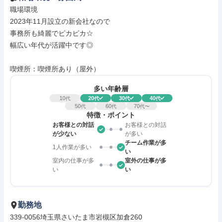
職場環境

2023年11月設立の新会社なので

事務所も綺麗でピカピカ☆

幅広い年代が活躍中です◎

喫煙所：喫煙所あり（屋外）
多い年齢層
10
20
30
40
代
代
代
代
50
60
70
代
代
代〜
特徴・ポイント
お客様との対話
お客様との対話
が少ない
が多い
チーム作業が多
1人作業が多い
い
室内の仕事が多
室外の仕事が多
い
い
勤務地
339-0056埼玉県さいたま市岩槻区加倉260