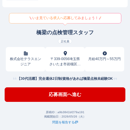
いま見ている求人へ応募してみましょう！
橋梁の点検管理スタッフ
正社員
株式会社テラスエン
〒339-0056埼玉県
月給40万円～55万円
ジニア
さいたま市岩槻区加
倉
【30代活躍】完全週休2日制/資格があれば橋梁点検未経験OK
応募画面へ進む
原稿ID：
a9b3841bf279a191
掲載開始日：
2026/05/26（火）
問題を報告する