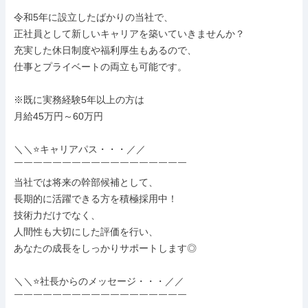
令和5年に設立したばかりの当社で、

正社員として新しいキャリアを築いていきませんか？

充実した休日制度や福利厚生もあるので、

仕事とプライベートの両立も可能です。

※既に実務経験5年以上の方は

月給45万円～60万円

＼＼⭐キャリアパス・・・／／

￣￣￣￣￣￣￣￣￣￣￣￣￣￣￣￣￣￣

当社では将来の幹部候補として、

長期的に活躍できる方を積極採用中！

技術力だけでなく、

人間性も大切にした評価を行い、

あなたの成長をしっかりサポートします◎

＼＼⭐社長からのメッセージ・・・／／

￣￣￣￣￣￣￣￣￣￣￣￣￣￣￣￣￣￣
