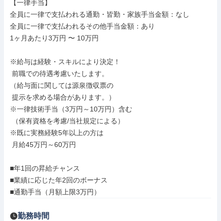
【一律手当】

全員に一律で支払われる通勤・皆勤・家族手当金額：なし

全員に一律で支払われるその他手当金額：あり

1ヶ月あたり3万円 〜 10万円

※給与は経験・スキルにより決定！

 前職での待遇考慮いたします。

（給与面に関しては源泉徴収票の

 提示を求める場合があります。）

※一律技術手当（3万円～10万円）含む

 （保有資格を考慮/当社規定による）

※既に実務経験5年以上の方は

 月給45万円～60万円

■年1回の昇給チャンス

■業績に応じた年2回のボーナス

■通勤手当（月額上限3万円）
勤務時間