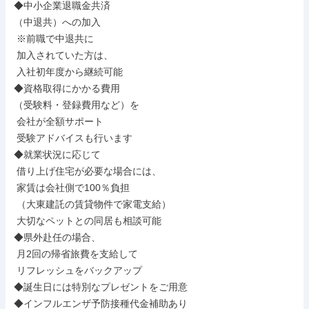
◆中小企業退職金共済

（中退共）への加入

 ※前職で中退共に

 加入されていた方は、

 入社初年度から継続可能

◆資格取得にかかる費用

（受験料・登録費用など）を

 会社が全額サポート

 受験アドバイスも行います

◆就業状況に応じて

 借り上げ住宅が必要な場合には、

 家賃は会社側で100％負担

 （大東建託の賃貸物件で家電支給）

 大切なペットとの同居も相談可能

◆県外赴任の場合、

 月2回の帰省旅費を支給して

 リフレッシュをバックアップ

◆誕生日には特別なプレゼントをご用意

◆インフルエンザ予防接種代金補助あり
