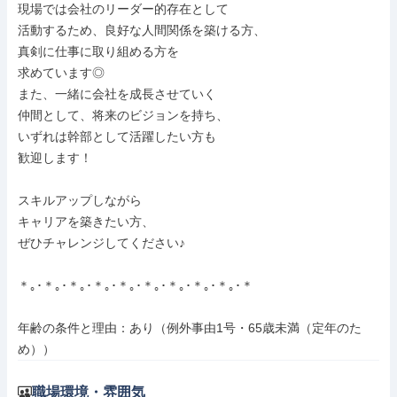
現場では会社のリーダー的存在として

活動するため、良好な人間関係を築ける方、

真剣に仕事に取り組める方を

求めています◎

また、一緒に会社を成長させていく

仲間として、将来のビジョンを持ち、

いずれは幹部として活躍したい方も

歓迎します！

スキルアップしながら

キャリアを築きたい方、

ぜひチャレンジしてください♪

＊｡･＊｡･＊｡･＊｡･＊｡･＊｡･＊｡･＊｡･＊｡･＊

年齢の条件と理由：あり（例外事由1号・65歳未満（定年のた
め））
職場環境・雰囲気