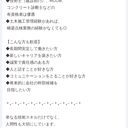
◆技術士（建設部門）、RCCM、

 コンクリート診断士などの

 有資格者は優遇

◆土木施工管理経験があれば、

 橋梁点検業務の経験がなくても◎

【こんな方も歓迎】

◆長期間安定して働きたい方

◆新しいキャリアを築きたい方

◆誠実で責任感のある方

◆人と話すことが好きな方

◆コミュニケーションをとることが好きな方

◆将来的に会社の幹部候補を

 目指したい方

＊｡･＊｡･＊｡･＊｡･＊｡･＊｡･＊｡･＊｡･＊｡･＊

単なる技術スキルだけでなく、

人間性も大切にしています。
