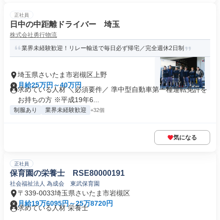
正社員
日中の中距離ドライバー 埼玉
株式会社勇行物流
業界未経験歓迎！リレー輸送で毎日必ず帰宅／完全週休2日制
埼玉県さいたま市岩槻区上野
月給25万円～40万円
求めている人材 ＼必須要件／ 準中型自動車第一種運転免許を
お持ちの方 ※平成19年6...
制服あり
業界未経験歓迎
+32個
気になる
正社員
保育園の栄養士 RSE80000191
社会福祉法人 為成会 東武保育園
〒339-0033埼玉県さいたま市岩槻区
月給19万6095円～25万8720円
求めている人材 栄養士