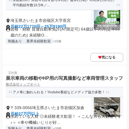
未経験OK／昇給年1回＆賞与年2回／週休2日制／年間休日123日／
平均勤続年数16.5年／...
埼玉県さいたま市岩槻区大字長宮
月給22万1770円～25万9190円
資格・経験 普通自動車免許(AT限定可) 64歳以下の方(定年65
歳のため) 未経験O...
制服あり
業界未経験歓迎
+15個
気になる
正社員
展示車両の移動やHP用の写真撮影など車両管理スタッフ
株式会社トップオート
アメ車に触れられる！Youtube番組などメディア協力多数！
〒339-0056埼玉県さいたま市岩槻区加倉
月給27万円以上
求めている人材 ◎未経験者大歓迎！ ＜こんな方も大歓迎です
♪＞ ⭐車や機械いじりが好...
制服あり
業界未経験歓迎
+28個