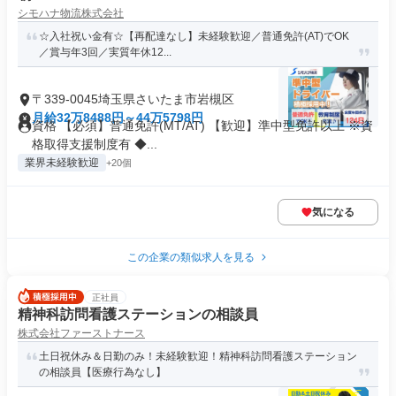
シモハナ物流株式会社
☆入社祝い金有☆【再配達なし】未経験歓迎／普通免許(AT)でOK
／賞与年3回／実質年休12...
〒339-0045埼玉県さいたま市岩槻区
月給32万8488円～44万5798円
資格 【必須】普通免許(MT/AT) 【歓迎】準中型免許以上 ※資
格取得支援制度有 ◆...
業界未経験歓迎
+20個
気になる
この企業の類似求人を見る
正社員
精神科訪問看護ステーションの相談員
株式会社ファーストナース
土日祝休み＆日勤のみ！未経験歓迎！精神科訪問看護ステーション
の相談員【医療行為なし】