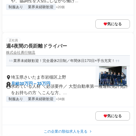
や、協調性を大切にしながら働け...
制服あり
業界未経験歓迎
+20個
気になる
正社員
週4夜間の長距離ドライバー
株式会社勇行物流
業界未経験歓迎！完全週休2日制／年間休日170日×手当充実！
埼玉県さいたま市岩槻区上野
月給30万円～35万円
求めている人材 ＼必須要件／ 大型自動車第一種運転免許免許
をお持ちの方 ＼こんな方、...
制服あり
業界未経験歓迎
+34個
気になる
この企業の類似求人を見る