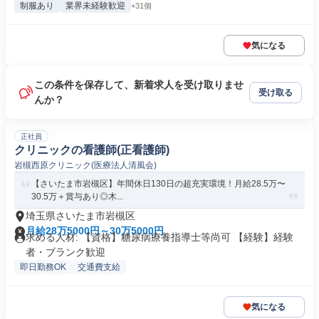
制服あり
業界未経験歓迎
+31個
気になる
この条件を保存して、新着求人を受け取りませ
受け取る
んか？
正社員
クリニックの看護師(正看護師)
岩槻西原クリニック(医療法人清風会)
【さいたま市岩槻区】年間休日130日の超充実環境！月給28.5万〜
30.5万＋賞与あり◎木...
埼玉県さいたま市岩槻区
月給28万5000円～30万5000円
求める人材: 【資格】糖尿病療養指導士等尚可 【経験】経験
者・ブランク歓迎
即日勤務OK
交通費支給
気になる