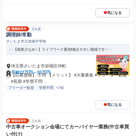
気になる
正社員
調理師/常勤
さいたま市立岩槻中学校
【残業少なめ✨】ライフワーク重視❗️働きやすい職場です✅️
埼玉県さいたま市岩槻区仲町
月給22万円～30万円
【応募資格】 不問 【メリット】 #大量募集 #フリーター歓迎
#長期 #学歴不問 ...
フリーター歓迎
学歴不問
+2個
気になる
正社員
中古車オークション会場にてカーバイヤー業務(中古車買
い付け)