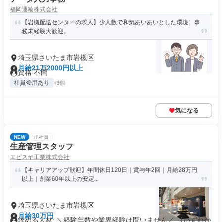
福岡運輸株式会社
【岩槻配送センターの求人】少人数で和気あいあいとした環境。事
務未経験大歓迎。
埼玉県さいたま市岩槻区
月給21万2000円以上
資格 不問
社員登用あり
+3個
気になる
NEW
正社員
生産管理スタッフ
エビスヤ工業株式会社
【キャリアアップ歓迎】年間休日120日｜賞与年2回｜月給28万円
以上｜創業60年以上の安定...
埼玉県さいたま市岩槻区
月給30万円
求める人材: ＼経験年数や業界経験は問いません／ 【いずれか