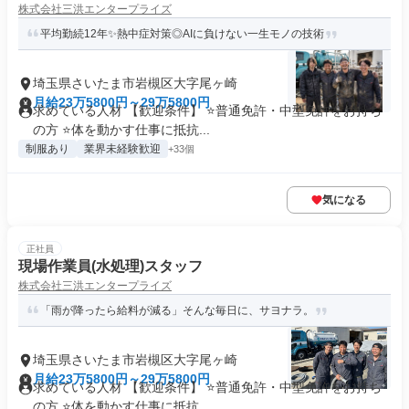
株式会社三洪エンタープライズ
平均勤続12年✨熱中症対策◎AIに負けない一生モノの技術
埼玉県さいたま市岩槻区大字尾ヶ崎
月給23万5800円～29万5800円
求めている人材 【歓迎条件】 ⭐普通免許・中型免許をお持ち
の方 ⭐体を動かす仕事に抵抗...
制服あり
業界未経験歓迎
+33個
気になる
正社員
現場作業員(水処理)スタッフ
株式会社三洪エンタープライズ
「雨が降ったら給料が減る」そんな毎日に、サヨナラ。
埼玉県さいたま市岩槻区大字尾ヶ崎
月給23万5800円～29万5800円
求めている人材 【歓迎条件】 ⭐普通免許・中型免許をお持ち
の方 ⭐体を動かす仕事に抵抗...