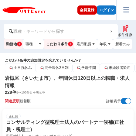
会員登録
ログイン
職種・キーワードから探す
条件保存
勤務地
職種
こだわり条件
雇用形態
年収
新着のみ
1
1
こだわり条件の追加設定を忘れていませんか？
土日祝休み
完全週休2日制
学歴不問
未経験者歓迎
岩槻区（さいたま市）、年間休日120日以上の転職・求人
情報
229
件
1
〜
100
件目を表示中
関連度順
新着順
詳細表示
正社員
コンサルティング型税理士法人のパートナー候補(正社
員・税理士)