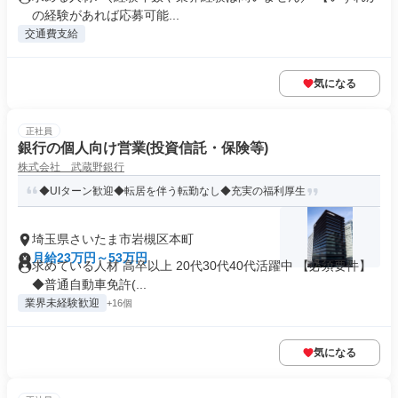
の経験があれば応募可能...
交通費支給
気になる
正社員
銀行の個人向け営業(投資信託・保険等)
株式会社 武蔵野銀行
◆UIターン歓迎◆転居を伴う転勤なし◆充実の福利厚生
埼玉県さいたま市岩槻区本町
月給23万円～53万円
求めている人材 高卒以上 20代30代40代活躍中 【必須要件】
◆普通自動車免許(...
業界未経験歓迎
+16個
気になる