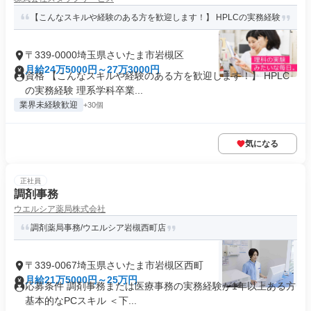
【こんなスキルや経験のある方を歓迎します！】 HPLCの実務経験
〒339-0000埼玉県さいたま市岩槻区
月給24万5000円～27万3000円
資格 【こんなスキルや経験のある方を歓迎します！】 HPLC
の実務経験 理系学科卒業...
業界未経験歓迎
+30個
気になる
正社員
調剤事務
ウエルシア薬局株式会社
調剤薬局事務/ウエルシア岩槻西町店
〒339-0067埼玉県さいたま市岩槻区西町
月給21万5000円～25万円
応募条件 調剤事務または医療事務の実務経験が1年以上ある方
基本的なPCスキル ＜下...