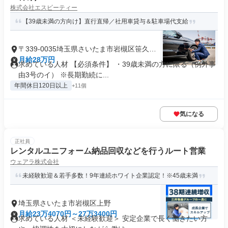
株式会社エスビーティー
【39歳未満の方向け】直行直帰／社用車貸与＆駐車場代支給
〒339-0035埼玉県さいたま市岩槻区笹久保
新田
月給28万円
求めている人材 【必須条件】 ・39歳未満の方に限る（例外事
由3号のイ） ※長期勤続に...
年間休日120日以上
+11個
気になる
正社員
レンタルユニフォーム納品回収などを行うルート営業
ウェアラ株式会社
未経験歓迎＆若手多数！9年連続ホワイト企業認定！※45歳未満
埼玉県さいたま市岩槻区上野
月給23万4070円～27万3400円
求めている人材 ＜未経験歓迎＞ 安定企業で長く働きたい方