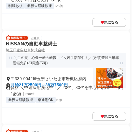
制服あり
業界未経験歓迎
+25個
気になる
正社員
NISSANの自動車整備士
埼玉日産自動車株式会社
.＼この夏、心機一転の転職！／＼若手活躍中！／ [必須]普通自動車
運転免許(AT限定不可)...
〒339-0042埼玉県さいたま市岩槻区府内
月給21万2500円～38万7500円
資格 ＼中途採用強化中！／ 20代、30代を中心に活躍中です。
[ 必須｜must ...
業界未経験歓迎
車通勤OK
+9個
気になる