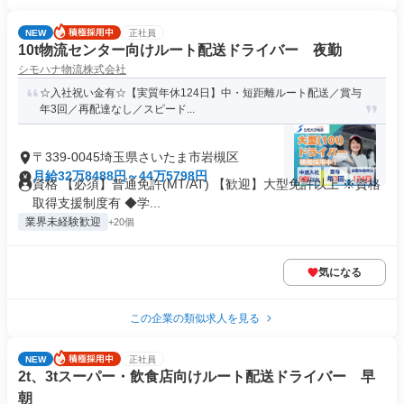
NEW
正社員
10t物流センター向けルート配送ドライバー 夜勤
シモハナ物流株式会社
☆入社祝い金有☆【実質年休124日】中・短距離ルート配送／賞与
年3回／再配達なし／スピード...
〒339-0045埼玉県さいたま市岩槻区
月給32万8488円～44万5798円
資格 【必須】普通免許(MT/AT) 【歓迎】大型免許以上 ※資格
取得支援制度有 ◆学...
業界未経験歓迎
+20個
気になる
この企業の類似求人を見る
NEW
正社員
2t、3tスーパー・飲食店向けルート配送ドライバー 早
朝