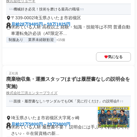
株式会社リョーキ
機械好き必見！技術を磨ける最高の職場
〒339-0002埼玉県さいたま市岩槻区
月給28万9485円～59万1825円
求めている人材 高校以上 経験・知識・技能等は不問 普通自動
車運転免許必須（AT限定不...
制服あり
業界未経験歓迎
+15個
気になる
正社員
廃棄物収集・運搬スタッフ(まずは履歴書なしの説明会を
実施)
株式会社三洪エンタープライズ
面接・履歴書なし✨サンダルでもOK「見に行くだけ」の説明会‼
埼玉県さいたま市岩槻区大字尾ヶ崎
月給23万5800円～29万5800円
求めている人材 履歴書不要！ 説明会には手ぶらでお越しくだ
さい♪ - ※在留資格の新...