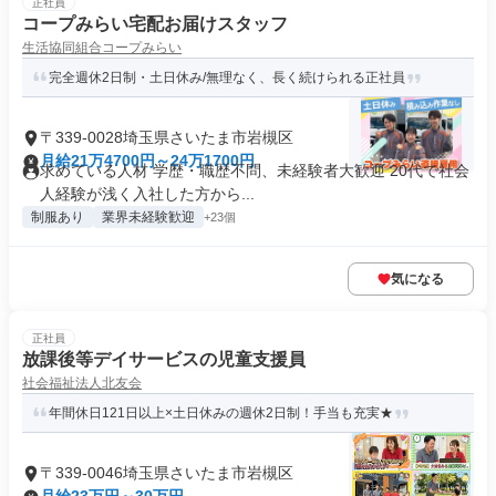
正社員
コープみらい宅配お届けスタッフ
生活協同組合コープみらい
完全週休2日制・土日休み/無理なく、長く続けられる正社員
〒339-0028埼玉県さいたま市岩槻区
月給21万4700円～24万1700円
求めている人材 学歴・職歴不問、未経験者大歓迎 20代で社会
人経験が浅く入社した方から...
制服あり
業界未経験歓迎
+23個
気になる
正社員
放課後等デイサービスの児童支援員
社会福祉法人北友会
年間休日121日以上×土日休みの週休2日制！手当も充実★
〒339-0046埼玉県さいたま市岩槻区