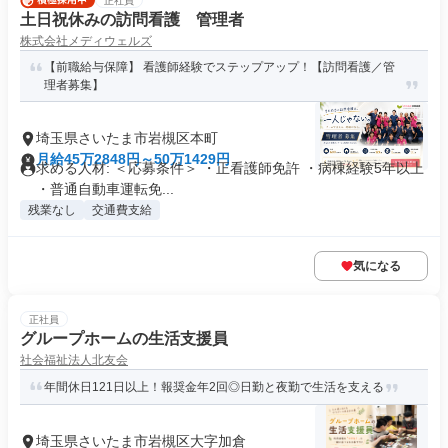
正社員
土日祝休みの訪問看護 管理者
株式会社メディウェルズ
【前職給与保障】 看護師経験でステップアップ！【訪問看護／管
理者募集】
埼玉県さいたま市岩槻区本町
月給45万2848円～50万1429円
求める人材: ＜応募条件＞ ・正看護師免許 ・病棟経験5年以上
・普通自動車運転免...
残業なし
交通費支給
気になる
正社員
グループホームの生活支援員
社会福祉法人北友会
年間休日121日以上！報奨金年2回◎日勤と夜勤で生活を支える
埼玉県さいたま市岩槻区大字加倉