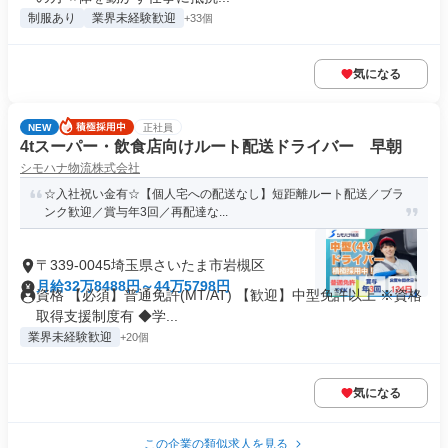
制服あり
業界未経験歓迎
+33個
気になる
NEW
正社員
4tスーパー・飲食店向けルート配送ドライバー 早朝
シモハナ物流株式会社
☆入社祝い金有☆【個人宅への配送なし】短距離ルート配送／ブラ
ンク歓迎／賞与年3回／再配達な...
〒339-0045埼玉県さいたま市岩槻区
月給32万8488円～44万5798円
資格 【必須】普通免許(MT/AT) 【歓迎】中型免許以上 ※資格
取得支援制度有 ◆学...
業界未経験歓迎
+20個
気になる
この企業の類似求人を見る