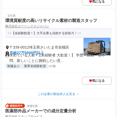
気になる
正社員
環境貢献度の高いリサイクル素材の製造スタッフ
株式会社エーペックスジャパン
【未経験歓迎！】大手企業も信頼する技術力！
〒339-0012埼玉県さいたま市岩槻区
月給27万5000円以上
求めている人材 •【未経験者 大歓迎！】 学歴・経験一切不
問。新しいことに挑戦したい意...
制服あり
業界未経験歓迎
+17個
気になる
この企業の類似求人を見る
派遣社員
医薬部外品メーカーでの成分定量分析
株式会社スタッフサービス