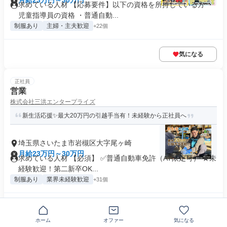
月給23万円～30万円
求めている人材 【応募要件】以下の資格を所持している方 ・
児童指導員の資格 ・普通自動...
制服あり
主婦・主夫歓迎
+22個
気になる
正社員
営業
株式会社三洪エンタープライズ
新生活応援✨最大20万円の引越手当有！未経験から正社員へ
埼玉県さいたま市岩槻区大字尾ヶ崎
月給23万円～30万円
求めている人材 【必須】 ✅普通自動車免許（AT限定可） ★未
経験歓迎！第二新卒OK...
制服あり
業界未経験歓迎
+31個
気になる
ホーム
オファー
気になる