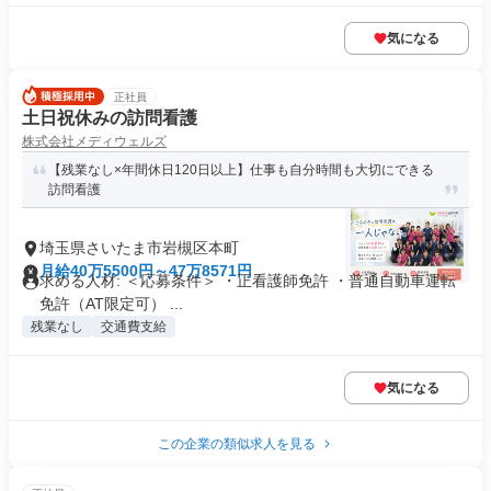
気になる
正社員
土日祝休みの訪問看護
株式会社メディウェルズ
【残業なし×年間休日120日以上】仕事も自分時間も大切にできる
訪問看護
埼玉県さいたま市岩槻区本町
月給40万5500円～47万8571円
求める人材: ＜応募条件＞ ・正看護師免許 ・普通自動車運転
免許（AT限定可） ...
残業なし
交通費支給
気になる
この企業の類似求人を見る