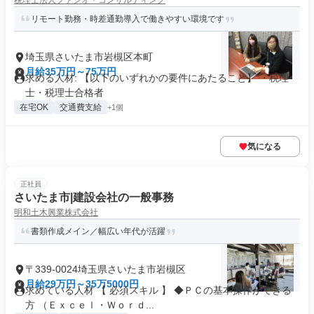
税理士法人ファシオ・コンサルティング
リモート勤務・時差通勤導入で働きやすい環境です
埼玉県さいたま市岩槻区本町
月給35万円～75万円
求める人材: 【以下のいずれかの要件にあたること】 ・税理
士・税理士合格者
在宅OK
交通費支給
+1個
気になる
正社員
さいたま市|建設会社の一般事務
明和土木興業株式会社
書類作成メイン／幅広い年代が活躍
〒339-0024埼玉県さいたま市岩槻区
月給29万円～35万5000円
求めている人材 【 必須スキル 】 ◆ＰＣの基本操作ができる
方 （Ｅｘｃｅｌ・Ｗｏｒｄ...