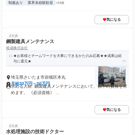
制服あり
業界未経験歓迎
+34個
気になる
正社員
鋼製建具メンテナンス
裕成株式会社
★お客様とチームワークを大事にできるかたのみ応募★★成果は給
与に還元★
埼玉県さいたま市岩槻区本丸
月給30万円～50万円
求める人材: 鋼製建具メンテナンスにおいて、以下の資格を求
めます。 《必須資格》 ...
気になる
正社員
水処理施設の技術ドクター