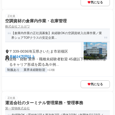
気になる
正社員
空調資材の倉庫内作業・在庫管理
株式会社フカガワ
【倉庫内作業の正社員募集】未経験OKの空調資材入出庫作業／業
界シェアTOPクラスの安定企業...
〒339-0036埼玉県さいたま市岩槻区
月給24万円以上
資格・経験 業界・職種未経験者歓迎 45歳以下(長期勤続によ
るキャリア形成を図る為※例...
制服あり
業界未経験歓迎
+13個
気になる
正社員
運送会社のターミナル管理業務・管理事務
第一貨物株式会社