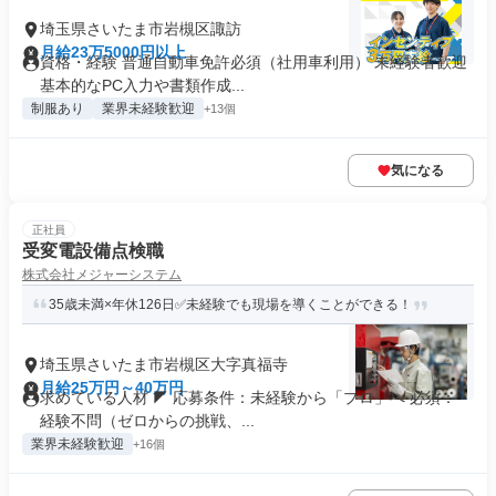
埼玉県さいたま市岩槻区諏訪
月給23万5000円以上
資格・経験 普通自動車免許必須（社用車利用） 未経験者歓迎
基本的なPC入力や書類作成...
制服あり
業界未経験歓迎
+13個
気になる
正社員
受変電設備点検職
株式会社メジャーシステム
35歳未満×年休126日✅未経験でも現場を導くことができる！
埼玉県さいたま市岩槻区大字真福寺
月給25万円～40万円
求めている人材 ◤ 応募条件：未経験から「プロ」へ 必須：
経験不問（ゼロからの挑戦、...
業界未経験歓迎
+16個