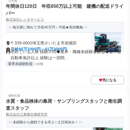
正社員
年間休日120日 年収650万以上可能 建機の配送ドライ
バー
株式会社レンタサービス
毎日家に帰れて月収40万円～可能★長距離無
〒339-0002埼玉県さいたま市岩槻区
月給40万1000円～41万3000円
求めている人材 経験不問◆業界・職種未経験者歓迎◆要中型
自動車免許以上 経験は一切関...
業界未経験歓迎
+20個
気になる
契約社員
水質・食品検体の集荷・サンプリングスタッフと衛生調
査スタッフ
株式会社江東微生物研究所
未経験から挑戦できる求人✨土日祝休み！