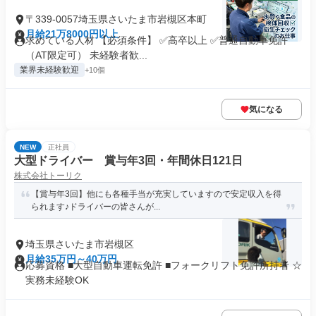
〒339-0057埼玉県さいたま市岩槻区本町
月給21万8000円以上
求めている人材 【必須条件】 ✅高卒以上 ✅普通自動車免許
（AT限定可） 未経験者歓...
業界未経験歓迎
+10個
気になる
NEW
正社員
大型ドライバー 賞与年3回・年間休日121日
株式会社トーリク
【賞与年3回】他にも各種手当が充実していますので安定収入を得
られます♪ドライバーの皆さんが...
埼玉県さいたま市岩槻区
月給35万円～40万円
応募資格 ■大型自動車運転免許 ■フォークリフト免許所持者 ☆
実務未経験OK