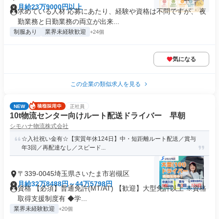
月給23万9000円以上
求めている人材 応募にあたり、経験や資格は不問ですが、 夜
勤業務と日勤業務の両立が出来...
制服あり
業界未経験歓迎
+24個
気になる
この企業の類似求人を見る
NEW
正社員
10t物流センター向けルート配送ドライバー 早朝
シモハナ物流株式会社
☆入社祝い金有☆【実質年休124日】中・短距離ルート配送／賞与
年3回／再配達なし／スピード...
〒339-0045埼玉県さいたま市岩槻区
月給32万8488円～44万5798円
資格 【必須】普通免許(MT/AT) 【歓迎】大型免許以上 ※資格
取得支援制度有 ◆学...
業界未経験歓迎
+20個