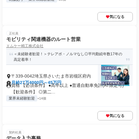
気になる
正社員
モビリティ関連機器のルート営業
エムケー精工株式会社
＜未経験者歓迎！＞テレアポ・ノルマなし◎平均勤続年数17年の
高定着率！
〒339-0042埼玉県さいたま市岩槻区府内
月給27万4000円～45万円
資格 【必須条件】 ●高卒以上 ●普通自動車免許(AT限定可)
【歓迎条件】 ◎第二...
業界未経験歓迎
+14個
気になる
契約社員
データ入力事務