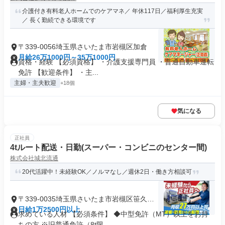
介護付き有料老人ホームでのケアマネ／ 年休117日／福利厚生充実
／ 長く勤続できる環境です
〒339-0056埼玉県さいたま市岩槻区加倉
月給26万1000円～35万1000円
資格・経験 【必須資格】 ・介護支援専門員 ・普通自動車運転
免許 【歓迎条件】 ・主...
主婦・主夫歓迎
+18個
気になる
正社員
4tルート配送・日勤(スーパー・コンビニのセンター間)
株式会社城北流通
20代活躍中！未経験OK／ノルマなし／週休2日・働き方相談可
〒339-0035埼玉県さいたま市岩槻区笹久保
新田
日給1万2500円以上
求めている人材 【必須条件】 ◆中型免許（MT）以上をお持
ちの方 ※旧普通免許（8t限...