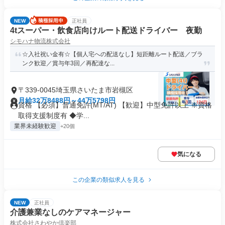
NEW
正社員
4tスーパー・飲食店向けルート配送ドライバー 夜勤
シモハナ物流株式会社
☆入社祝い金有☆【個人宅への配送なし】短距離ルート配送／ブラ
ンク歓迎／賞与年3回／再配達な...
〒339-0045埼玉県さいたま市岩槻区
月給32万8488円～44万5798円
資格 【必須】普通免許(MT/AT) 【歓迎】中型免許以上 ※資格
取得支援制度有 ◆学...
業界未経験歓迎
+20個
気になる
この企業の類似求人を見る
NEW
正社員
介護兼業なしのケアマネージャー
株式会社さわやか倶楽部