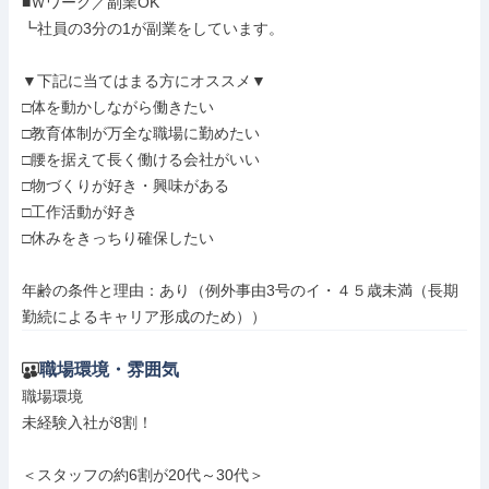
■Ｗワーク／副業OK

┗社員の3分の1が副業をしています。

▼下記に当てはまる方にオススメ▼

□体を動かしながら働きたい

□教育体制が万全な職場に勤めたい

□腰を据えて長く働ける会社がいい

□物づくりが好き・興味がある

□工作活動が好き

□休みをきっちり確保したい

年齢の条件と理由：あり（例外事由3号のイ・４５歳未満（長期
勤続によるキャリア形成のため））
職場環境・雰囲気
職場環境

未経験入社が8割！

＜スタッフの約6割が20代～30代＞
