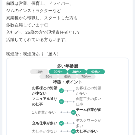
前職は営業、保育士、ドライバー、

ジムのインストラクターなど

異業種から転職し、スタートした方も

多数在籍しています◎

入社5年、25歳の方で現場責任者として

活躍してくれている方もいます。

喫煙所：喫煙所あり（屋内）
多い年齢層
10
20
30
40
代
代
代
代
50
60
70
代
代
代〜
特徴・ポイント
お客様との対話
お客様との対話
が少ない
が多い
マニュアル通り
創意工夫の多い
の仕事
仕事
チーム作業が多
1人作業が多い
い
デスクワークが
立ち仕事が多い
多い
力仕事が少ない
力仕事が多い