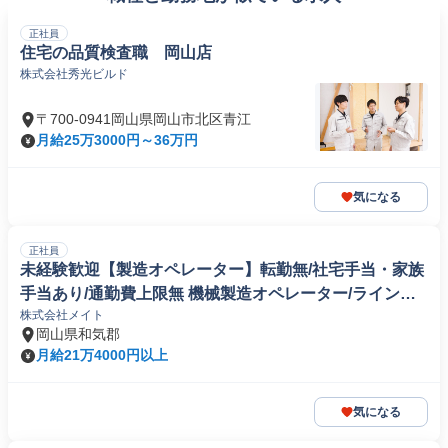
正社員
住宅の品質検査職 岡山店
株式会社秀光ビルド
〒700-0941岡山県岡山市北区青江
月給25万3000円～36万円
気になる
正社員
未経験歓迎【製造オペレーター】転勤無/社宅手当・家族
手当あり/通勤費上限無 機械製造オペレーター/ラインマ
株式会社メイト
ネージャー
岡山県和気郡
月給21万4000円以上
気になる