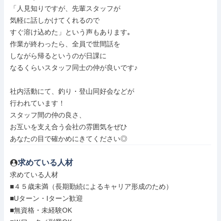
「人見知りですが、先輩スタッフが

気軽に話しかけてくれるので

すぐ溶け込めた」という声もあります｡

作業が終わったら、全員で世間話を

しながら帰るというのが日課に

なるくらいスタッフ同士の仲が良いです♪

社内活動にて、釣り・登山同好会などが

行われています！

スタッフ間の仲の良さ、

お互いを支え合う会社の雰囲気をぜひ

あなたの目で確かめにきてください◎
求めている人材
求めている人材

■４５歳未満（長期勤続によるキャリア形成のため）

■Uターン・Iターン歓迎

■無資格・未経験OK
