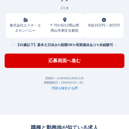
正社員
株式会社エイチ・エ
〒703-8212岡山県
月給19万円～30万円
ヌカンパニー
岡山市東区古都宿
【45歳以下】基本土日休み✨副業OK✨長期連休あり✨未経験可
応募画面へ進む
原稿ID：
a7d54281c800c135
掲載開始日：
2026/02/19（木）
問題を報告する
職種と勤務地が似ている求人