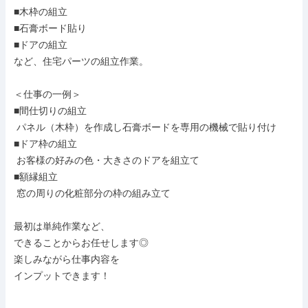
■木枠の組立

■石膏ボード貼り

■ドアの組立

など、住宅パーツの組立作業。

＜仕事の一例＞

■間仕切りの組立

 パネル（木枠）を作成し石膏ボードを専用の機械で貼り付け

■ドア枠の組立

 お客様の好みの色・大きさのドアを組立て

■額縁組立

 窓の周りの化粧部分の枠の組み立て

最初は単純作業など、

できることからお任せします◎

楽しみながら仕事内容を

インプットできます！
