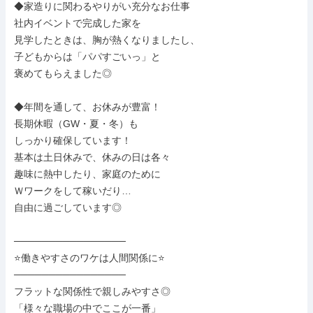
◆家造りに関わるやりがい充分なお仕事

社内イベントで完成した家を

見学したときは、胸が熱くなりましたし、

子どもからは「パパすごいっ」と

褒めてもらえました◎

◆年間を通して、お休みが豊富！

長期休暇（GW・夏・冬）も

しっかり確保しています！

基本は土日休みで、休みの日は各々

趣味に熱中したり、家庭のために

Ｗワークをして稼いだり…

自由に過ごしています◎

────────────────

⭐働きやすさのワケは人間関係に⭐

────────────────

フラットな関係性で親しみやすさ◎

「様々な職場の中でここが一番」
