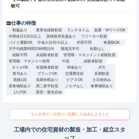
験可
仕事の特徴
制服あり
業界未経験歓迎
ランチタイム
副業・WワークOK
年間休日120日以上
資格取得支援あり
フリーター歓迎
バイク通勤OK
中途入社50％以上
学歴不問
車通勤OK
月平均残業時間20時間以内
職場見学可
転勤なし
経験不問
未経験者歓迎
管理職・マネジメント経験歓迎
管理職・マネジャー採用
午前
経験者歓迎
ネイルOK
有資格者歓迎
研修あり
夕方
賞与あり
ブランクOK
交通費支給
長期歓迎
面接1回
長期休暇あり
ピアスOK
土日祝休み
昼食補助あり
第二新卒歓迎
ノルマなし
食事補助あり
ひげOK
髪型・髪色自由
いま見ている求人へ応募してみましょう！
工場内での住宅資材の製造・加工・組立スタ
ッフ