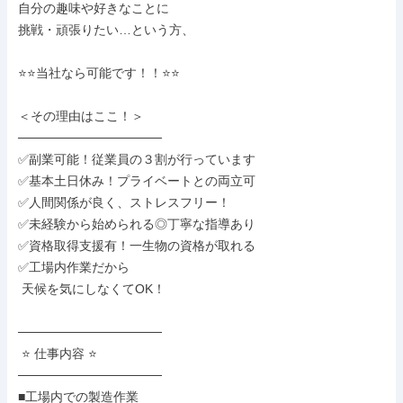
自分の趣味や好きなことに

挑戦・頑張りたい…という方、

⭐⭐当社なら可能です！！⭐⭐

＜その理由はここ！＞

────────────────

✅副業可能！従業員の３割が行っています

✅基本土日休み！プライベートとの両立可

✅人間関係が良く、ストレスフリー！

✅未経験から始められる◎丁寧な指導あり

✅資格取得支援有！一生物の資格が取れる

✅工場内作業だから

 天候を気にしなくてOK！

────────────────

 ⭐ 仕事内容 ⭐

────────────────

■工場内での製造作業
