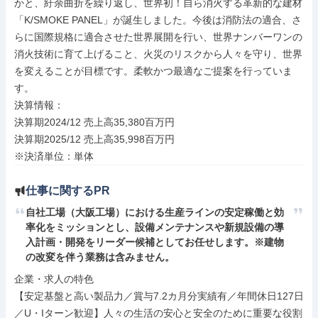
かと、紆余曲折を繰り返し、世界初！自ら消火する革新的な建材
「K/SMOKE PANEL」が誕生しました。今後は消防法の適合、さ
らに国際規格に適合させた世界展開を行い、世界ナンバーワンの
消火技術に育て上げること、火災のリスクから人々を守り、世界
を変えることが目標です。柔軟かつ最適なご提案を行っていま
す。

決算情報：

決算期2024/12 売上高35,380百万円

決算期2025/12 売上高35,998百万円

※決済単位：単体
仕事に関するPR
自社工場（大阪工場）における生産ラインの安定稼働と効
率化をミッションとし、設備メンテナンスや新規設備の導
入計画・開発をリーダー候補としてお任せします。※建物
の改変を伴う業務は含みません。
企業・求人の特色

【安定基盤と高い製品力／賞与7.2カ月分実績有／年間休日127日
／U・Iターン歓迎】人々の生活の安心と安全のために重要な役割