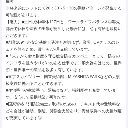
備考

※将来的にシフトにて20：30～5：30の勤務パターンが発生する
可能性があります。

【魅力】■土日祝休/年休127日と、ワークライフバランス◎客先
都合で休日や深夜の出勤が発生した場合には、必ず有給を取得い
ただきます。

■創業109年の安定基盤！受注も途切れず、業界TOPクラスのシ
ェアを誇るため、賞与も7か月支給しています。

■「火」から命と財産を守る総合防災カンパニーとして、防災の
インフラを担うやりがいのある仕事です。消火器をはじめ、世界
初・世界唯一の製品を数多く有しています。

■東京スカイツリー、国立美術館、MIYASHITA PARKなどの大規
模案件に携わることができます。

■住宅手当や家族手当、退職金など、福利厚生も充実していま
す。安心して長期就業が可能です。

■国家資格「消防設備士」取得のための、テキスト代や受験料な
どを会社が補助。別途、奨励金支給あり。資格取得への支援制度
が充実しています◎
