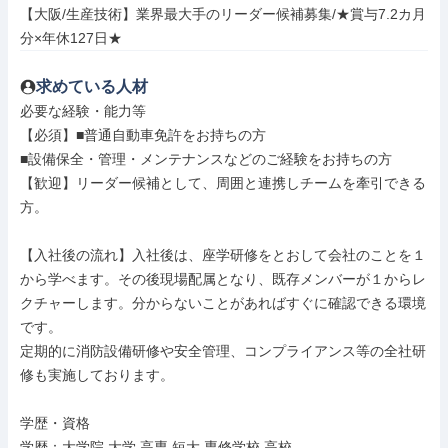
【大阪/生産技術】業界最大手のリーダー候補募集/★賞与7.2カ月
分×年休127日★
求めている人材
必要な経験・能力等

【必須】■普通自動車免許をお持ちの方

■設備保全・管理・メンテナンスなどのご経験をお持ちの方

【歓迎】リーダー候補として、周囲と連携しチームを牽引できる
方。

【入社後の流れ】入社後は、座学研修をとおして会社のことを１
から学べます。その後現場配属となり、既存メンバーが１からレ
クチャーします。分からないことがあればすぐに確認できる環境
です。

定期的に消防設備研修や安全管理、コンプライアンス等の全社研
修も実施しております。

学歴・資格

学歴：大学院 大学 高専 短大 専修学校 高校
