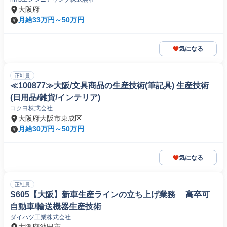
職)
大阪府
月給33万円～50万円
気になる
正社員
≪100877≫大阪/文具商品の生産技術(筆記具) 生産技術
(日用品/雑貨/インテリア)
コクヨ株式会社
大阪府大阪市東成区
月給30万円～50万円
気になる
正社員
S605【大阪】新車生産ラインの立ち上げ業務 高卒可
自動車/輸送機器生産技術
ダイハツ工業株式会社