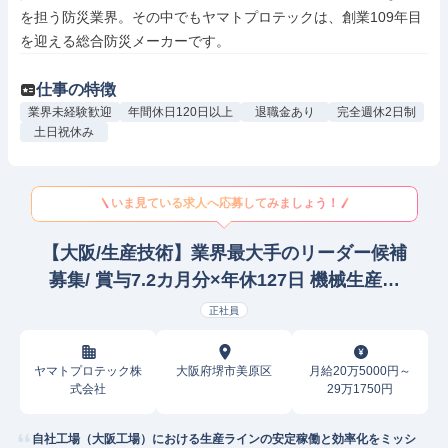
を担う防災業界。その中でもヤマトプロテックは、創業109年目
を迎える総合防災メーカーです。
仕事の特徴
業界未経験歓迎
年間休日120日以上
退職金あり
完全週休2日制
土日祝休み
いま見ている求人へ応募してみましょう！
【大阪/生産技術】業界最大手のリーダー候補
募集/ 賞与7.2カ月分×年休127日 機械生産技
術
正社員
ヤマトプロテック株
大阪府堺市美原区
月給20万5000円～
式会社
29万1750円
自社工場（大阪工場）における生産ラインの安定稼働と効率化をミッシ