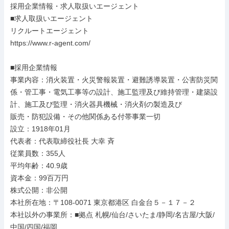
採用企業情報・求人取扱いエージェント

■求人取扱いエージェント

リクルートエージェント

https://www.r-agent.com/

■採用企業情報

事業内容：消火装置・火災警報装置・避難誘導装置・公害防災関
係・管工事・電気工事等の設計、施工監理及び維持管理・建築設
計、施工及び監理・消火器具機械・消火剤の製造及び

販売・防犯設備・その他関係ある付帯事業一切

設立：1918年01月

代表者：代表取締役社長 大幸 斉

従業員数：355人

平均年齢：40.9歳

資本金：99百万円

株式公開：非公開

本社所在地：〒108-0071 東京都港区 白金台５－１７－２

本社以外の事業所：■拠点 札幌/仙台/さいたま/静岡/名古屋/大阪/
中国/四国/福岡
