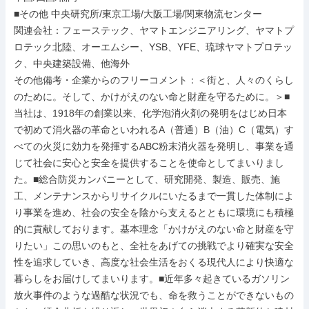
■その他 中央研究所/東京工場/大阪工場/関東物流センター

関連会社：フェーステック、ヤマトエンジニアリング、ヤマトプ
ロテック北陸、オーエムシー、YSB、YFE、琉球ヤマトプロテッ
ク、中央建築設備、他海外

その他備考・企業からのフリーコメント：＜街と、人々のくらし
のために。そして、かけがえのない命と財産を守るために。＞■
当社は、1918年の創業以来、化学泡消火剤の発明をはじめ日本
で初めて消火器の革命といわれるA（普通）B（油）C（電気）す
べての火災に効力を発揮するABC粉末消火器を発明し、事業を通
じて社会に安心と安全を提供することを使命としてまいりまし
た。■総合防災カンパニーとして、研究開発、製造、販売、施
工、メンテナンスからリサイクルにいたるまで一貫した体制によ
り事業を進め、社会の安全を陰から支えるとともに環境にも積極
的に貢献しております。基本理念「かけがえのない命と財産を守
りたい」この思いのもと、全社をあげての挑戦でより確実な安全
性を追求していき、高度な社会生活をおくる現代人により快適な
暮らしをお届けしてまいります。■近年多々起きているガソリン
放火事件のような過酷な状況でも、命を救うことができないもの