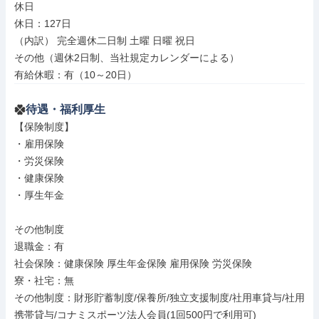
休日

休日：127日

（内訳） 完全週休二日制 土曜 日曜 祝日

その他（週休2日制、当社規定カレンダーによる）

有給休暇：有（10～20日）
待遇・福利厚生
【保険制度】

・雇用保険

・労災保険

・健康保険

・厚生年金

その他制度

退職金：有

社会保険：健康保険 厚生年金保険 雇用保険 労災保険

寮・社宅：無

その他制度：財形貯蓄制度/保養所/独立支援制度/社用車貸与/社用
携帯貸与/コナミスポーツ法人会員(1回500円で利用可)
