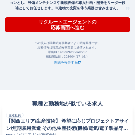
ョンとし、設備メンテナンスや新規設備の導入計画・開発をリーダー候
補としてお任せします。※建物の改変を伴う業務は含みません。
リクルートエージェントの
応募画面へ進む
この求人は職業紹介事業者による紹介案件です。
応募情報は職業紹介事業者に送信されます。
原稿ID：
a69926fb8ea0cc0c
掲載開始日：
2026/04/17（金）
問題を報告する
職種と勤務地が似ている求人
派遣社員
【関西エリア/生産技術】 希望に応じプロジェクトアサイ
ン/無期雇用派遣 その他生産技術(機械/電気/電子製品専門
nmsエンジニアリング株式会社