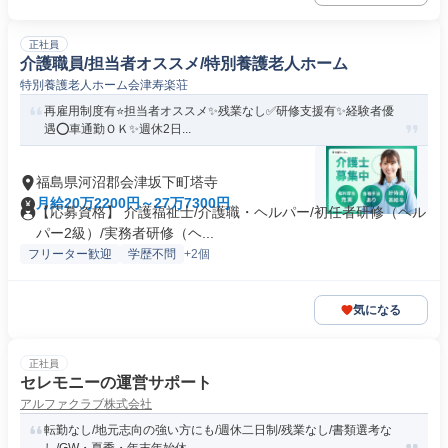
正社員
介護職員/担当者オススメ/特別養護老人ホーム
特別養護老人ホーム会津寿楽荘
再雇用制度有⭐️担当者オススメ✨残業なし✅️研修支援有✨経験者優
遇⭕️車通勤ＯＫ✨週休2日...
福島県河沼郡会津坂下町塔寺
月給20万2200円～27万7300円
【応募資格】 介護福祉士/介護職・ヘルパー/初任者研修（ヘル
パー2級）/実務者研修（ヘ...
フリーター歓迎
学歴不問
+2個
気になる
正社員
セレモニーの運営サポート
アルファクラブ株式会社
転勤なし/地元志向の強い方にも/週休二日制/残業なし/書類選考な