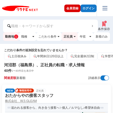
会員登録
ログイン
職種・キーワードから探す
条件保存
勤務地
職種
こだわり条件
正社員
年収
新着のみ
1
こだわり条件の追加設定を忘れていませんか？
土日祝休み
年間休日120日以上
完全週休2日制
学歴
河沼郡（福島県）、正社員の転職・求人情報
40
件
1
〜
40
件目を表示中
関連度順
新着順
詳細表示
NEW
正社員
おたからやの接客スタッフ
株式会社 W.S GLEAM
追われる接客から、向き合う接客へ✨個人ノルマなし♪希望休自由