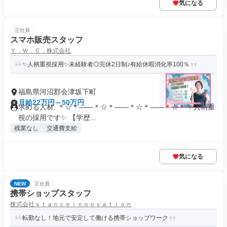
気になる
正社員
スマホ販売スタッフ
Ｙ．Ｗ．Ｃ．株式会社
✨人柄重視採用✨未経験者◎完休2日制♪有給休暇消化率100％
福島県河沼郡会津坂下町
月給22万円～50万円
求める人材: ＊☆＊――＊☆＊――＊☆＊――＊☆＊ ✨人柄重
視の採用です✨ 【学歴...
残業なし
交通費支給
気になる
NEW
正社員
携帯ショップスタッフ
株式会社ｓｔａｎｃｅｉｎｎｏｖａｔｉｏｎ
転勤なし！地元で安定して働ける携帯ショップワーク