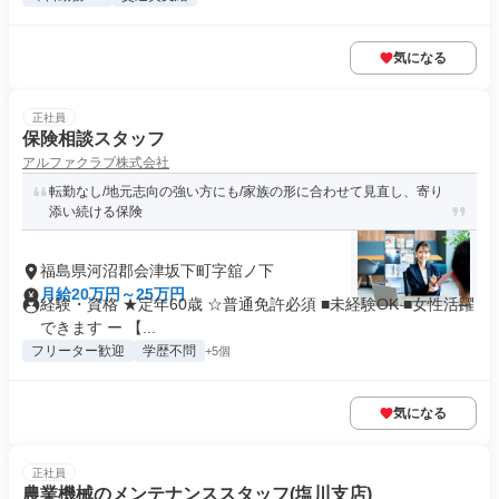
気になる
正社員
保険相談スタッフ
アルファクラブ株式会社
転勤なし/地元志向の強い方にも/家族の形に合わせて見直し、寄り
添い続ける保険
福島県河沼郡会津坂下町字舘ノ下
月給20万円～25万円
経験・資格 ★定年60歳 ☆普通免許必須 ■未経験OK ■女性活躍
できます ー 【...
フリーター歓迎
学歴不問
+5個
気になる
正社員
農業機械のメンテナンススタッフ(塩川支店)