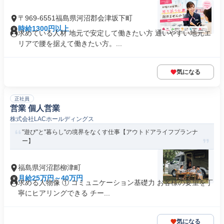
〒969-6551福島県河沼郡会津坂下町
時給1300円以上
求めている人材 地元で安定して働きたい方 通いやすい地元エ
リアで腰を据えて働きたい方。...
気になる
正社員
営業 個人営業
株式会社LACホールディングス
"遊び"と"暮らし"の境界をなくす仕事【アウトドアライフプランナ
ー】
福島県河沼郡柳津町
月給25万円～40万円
求める人物像 ① コミュニケーション基礎力 お客様の要望を丁
寧にヒアリングできる チー...
気になる