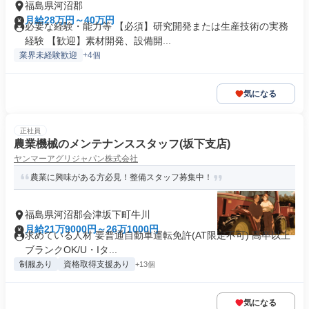
福島県河沼郡
月給28万円～40万円
必要な経験・能力等 【必須】研究開発または生産技術の実務
経験 【歓迎】素材開発、設備開...
業界未経験歓迎
+4個
気になる
正社員
農業機械のメンテナンススタッフ(坂下支店)
ヤンマーアグリジャパン株式会社
農業に興味がある方必見！整備スタッフ募集中！
福島県河沼郡会津坂下町牛川
月給21万9000円～26万1000円
求めている人材 要普通自動車運転免許(AT限定不可) 高卒以上
ブランクOK/U・Iタ...
制服あり
資格取得支援あり
+13個
気になる