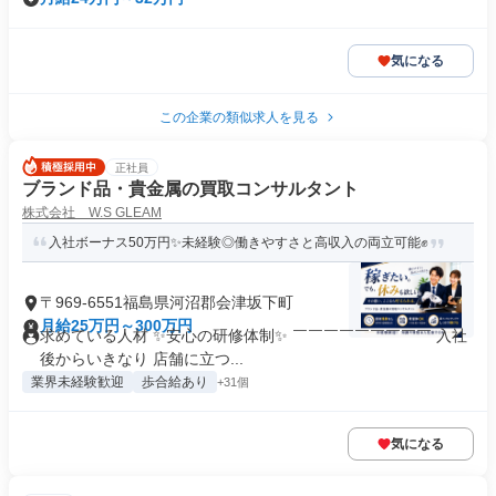
気になる
この企業の類似求人を見る
正社員
ブランド品・貴金属の買取コンサルタント
株式会社 W.S GLEAM
入社ボーナス50万円✨未経験◎働きやすさと高収入の両立可能✊
〒969-6551福島県河沼郡会津坂下町
月給25万円～300万円
求めている人材 ✨安心の研修体制✨ ￣￣￣￣￣￣￣￣￣ 入社
後からいきなり 店舗に立つ...
業界未経験歓迎
歩合給あり
+31個
気になる