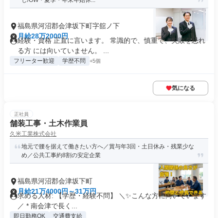
し/GW・夏季・年末年始休...
福島県河沼郡会津坂下町字舘ノ下
月給28万2000円
経験・資格 正直に言います。 常識的で、慎重で、失敗を恐れ
る方 には向いていません。 ...
フリーター歓迎
学歴不問
+5個
気になる
正社員
舗装工事・土木作業員
久米工業株式会社
地元で腰を据えて働きたい方へ／賞与年3回・土日休み・残業少な
め／公共工事約8割の安定企業
福島県河沼郡会津坂下町
月給21万4000円～31万円
求める人材: 【学歴・経験不問】 ＼✨こんな方に向いています
／ * 南会津で長く...
即日勤務OK
交通費支給