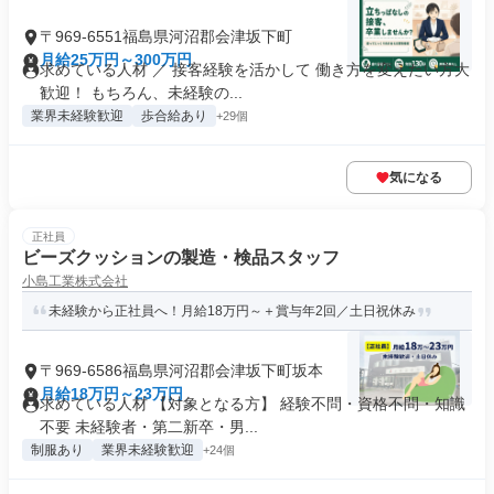
〒969-6551福島県河沼郡会津坂下町
月給25万円～300万円
求めている人材 ／ 接客経験を活かして 働き方を変えたい方大
歓迎！ もちろん、未経験の...
業界未経験歓迎
歩合給あり
+29個
気になる
正社員
ビーズクッションの製造・検品スタッフ
小島工業株式会社
未経験から正社員へ！月給18万円～＋賞与年2回／土日祝休み
〒969-6586福島県河沼郡会津坂下町坂本
月給18万円～23万円
求めている人材 【対象となる方】 経験不問・資格不問・知識
不要 未経験者・第二新卒・男...
制服あり
業界未経験歓迎
+24個