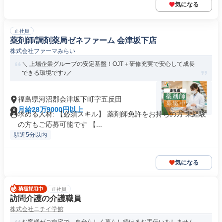
気になる
正社員
薬剤師/調剤薬局ゼネファーム 会津坂下店
株式会社ファーマみらい
＼ 上場企業グループの安定基盤！OJT＋研修充実で安心して成長
できる環境です♪／
福島県河沼郡会津坂下町字五反田
月給28万9000円以上
求める人材: 【必須スキル】 薬剤師免許をお持ちの方 未経験
の方もご応募可能です 【...
駅近5分以内
気になる
正社員
訪問介護の介護職員
株式会社ニチイ学館