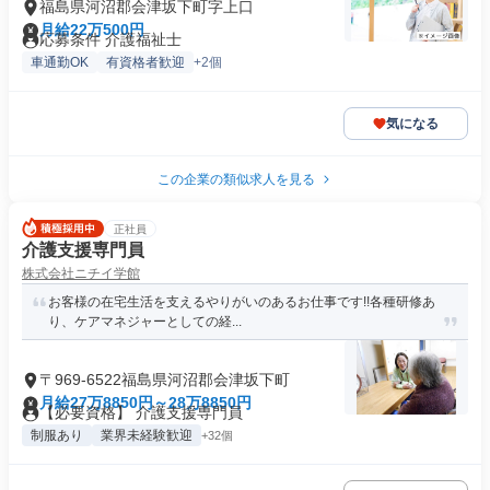
福島県河沼郡会津坂下町字上口
月給22万500円
応募条件 介護福祉士
車通勤OK
有資格者歓迎
+2個
気になる
この企業の類似求人を見る
正社員
介護支援専門員
株式会社ニチイ学館
お客様の在宅生活を支えるやりがいのあるお仕事です!!各種研修あ
り、ケアマネジャーとしての経...
〒969-6522福島県河沼郡会津坂下町
月給27万8850円～28万8850円
【必要資格】 介護支援専門員
制服あり
業界未経験歓迎
+32個