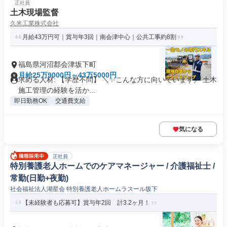
正社員
土木現場監督
久米工業株式会社
月給43万円可｜賞与年3回｜南会津中心｜公共工事約8割
福島県河沼郡会津坂下町
月給25万9000円～43万5000円
求める人材: 【学歴不問】 ＼✨こんな方に向いています／ 土木
施工管理の経験を活か...
即日勤務OK
交通費支給
気になる
正社員
特別養護老人ホームでのケアマネージャー / 介護福祉士 /
常勤(日勤+夜勤)
社会福祉法人湖星会 特別養護老人ホームラスール坂下
【未経験者も応募可】賞与年2回 計3.2ヶ月！