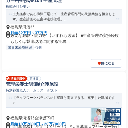
カー/平均残業10h 生産管理
株式会社シモン
主力拠点である柳津工場にて、生産管理部門の統括業務を担当しま
す。生産計画の立案や進捗管理、...
福島県河沼郡
月給32万円～37万円
必要な経験・能力等 【いずれも必須】 ■生産管理の実務経験
もしくは製造現場に関する実務...
業界未経験歓迎
+3個
気になる
正社員
管理栄養士/常勤/介護施設
特別養護老人ホームラスール坂下
【ライフワークバランス✅️】家庭と両立できる、充実した職場です
✨
福島県河沼郡会津坂下町
月給18万7000円～20万7000円
【応募資格】 不問 【メリット】 #大量募集 #フリーター歓迎