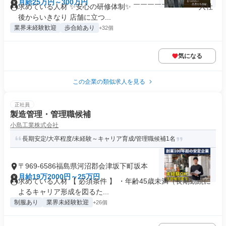
月給25万円～300万円
求めている人材 ✨安心の研修体制✨ ￣￣￣￣￣￣￣￣￣ 入社
後からいきなり 店舗に立つ...
業界未経験歓迎
歩合給あり
+32個
気になる
この企業の類似求人を見る
正社員
製造管理・管理職候補
小島工業株式会社
長期安定/大卒程度/未経験～キャリア育成/管理職候補1名
〒969-6586福島県河沼郡会津坂下町坂本
月給19万2000円～25万円
求めている人材 【 必須条件 】 ・年齢45歳未満（長期勤続に
よるキャリア形成を図るた...
制服あり
業界未経験歓迎
+26個