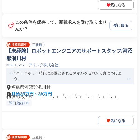
気になる
この条件を保存して、新着求人を受け取りませ
受け取る
んか？
正社員
【未経験】ロボットエンジニアのサポートスタッフ/河沼
郡湯川村
nmsエンジニアリング株式会社
✨AI・ロボット時代に必要とされるスキルをゼロから身につけよ
う。
福島県河沼郡湯川村
月給25万円～29万円
求める人材: .゜｡:+.゜｡:+.゜｡:+.゜｡:+.゜｡:+.゜｡:+.゜｡:+...
即日勤務OK
気になる
正社員