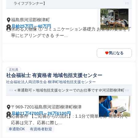
ライフプランナー】
福島県河沼郡柳津町
月給25万円～40万円
求める人物像 ① コミュニケーション基礎力 お客様の要望を丁
寧にヒアリングできる チー...
気になる
正社員
社会福祉士 有資格者 地域包括支援センター
社会福祉法人両沼厚生会 柳津町地域包括支援センター
＜車通勤可＞地域包括支援センターでのお仕事です＠河沼郡柳津町
〒969-7201福島県河沼郡柳津町柳津
月給21万4700円～26万6100円
応募条件 【ご応募からの流れ】: 1.1分で簡単応募 簡単1分で
応募は完了、応募に際し...
車通勤OK
有資格者歓迎