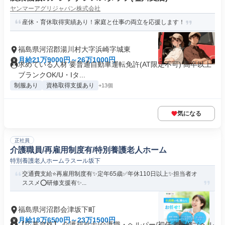
ヤンマーアグリジャパン株式会社
産休・育休取得実績あり！家庭と仕事の両立を応援します！
福島県河沼郡湯川村大字浜崎字城東
月給21万9000円～26万1000円
求めている人材 要普通自動車運転免許(AT限定不可) 高卒以上
ブランクOK/U・Iタ...
制服あり
資格取得支援あり
+13個
気になる
正社員
介護職員/再雇用制度有/特別養護老人ホーム
特別養護老人ホームラスール坂下
交通費支給⭐️再雇用制度有✨定年65歳✅️年休110日以上✨担当者オ
ススメ⭕️研修支援有✨...
福島県河沼郡会津坂下町
月給18万6500円～23万1500円
【応募資格】 介護福祉士/介護職・ヘルパー/初任者研修（ヘル