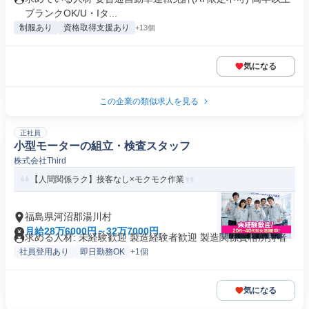
ブランクOK/U・Iタ...
制服あり
資格取得支援あり
+13個
気になる
この企業の類似求人を見る
正社員
小型モーターの組立・検査スタッフ
株式会社Third
【人間関係ラク】接客なし×モクモク作業
福島県河沼郡湯川村
月給28万6000円～32万7000円
求める人材: 未経験歓迎 製造経験者歓迎 製造関係資格所持者
社員登用あり
即日勤務OK
+1個
気になる