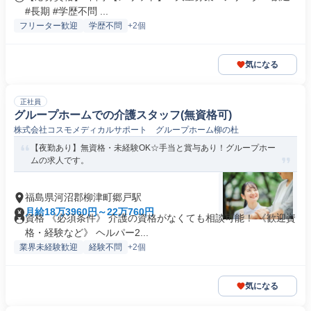
#長期 #学歴不問 ...
フリーター歓迎
学歴不問
+2個
気になる
正社員
グループホームでの介護スタッフ(無資格可)
株式会社コスモメディカルサポート グループホーム柳の杜
【夜勤あり】無資格・未経験OK☆手当と賞与あり！グループホー
ムの求人です。
福島県河沼郡柳津町郷戸駅
月給18万3960円～22万760円
資格 《必須条件》 介護の資格がなくても相談可能！ 《歓迎資
格・経験など》 ヘルパー2...
業界未経験歓迎
経験不問
+2個
気になる