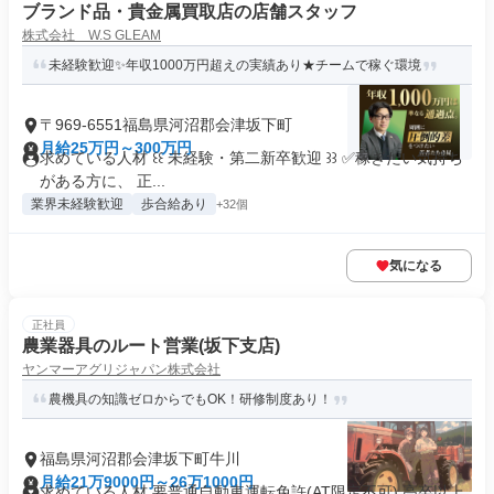
ブランド品・貴金属買取店の店舗スタッフ
株式会社 W.S GLEAM
未経験歓迎✨年収1000万円超えの実績あり★チームで稼ぐ環境
〒969-6551福島県河沼郡会津坂下町
月給25万円～300万円
求めている人材 ꒰꒰ 未経験・第二新卒歓迎 ꒱꒱ ✅稼ぎたい気持ち
がある方に、 正...
業界未経験歓迎
歩合給あり
+32個
気になる
正社員
農業器具のルート営業(坂下支店)
ヤンマーアグリジャパン株式会社
農機具の知識ゼロからでもOK！研修制度あり！
福島県河沼郡会津坂下町牛川
月給21万9000円～26万1000円
求めている人材 要普通自動車運転免許(AT限定不可) 高卒以上