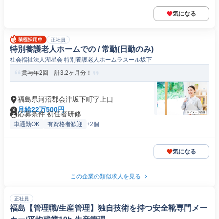
気になる
正社員
特別養護老人ホームでの / 常勤(日勤のみ)
社会福祉法人湖星会 特別養護老人ホームラスール坂下
賞与年2回 計3.2ヶ月分！
福島県河沼郡会津坂下町字上口
月給22万500円
応募条件 初任者研修
車通勤OK
有資格者歓迎
+2個
気になる
この企業の類似求人を見る
正社員
福島【管理職/生産管理】独自技術を持つ安全靴専門メー