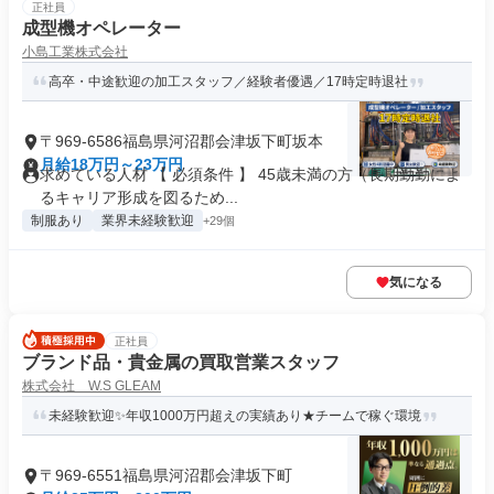
正社員
成型機オペレーター
小島工業株式会社
高卒・中途歓迎の加工スタッフ／経験者優遇／17時定時退社
〒969-6586福島県河沼郡会津坂下町坂本
月給18万円～23万円
求めている人材 【 必須条件 】 45歳未満の方（長期勤勤によ
るキャリア形成を図るため...
制服あり
業界未経験歓迎
+29個
気になる
正社員
ブランド品・貴金属の買取営業スタッフ
株式会社 W.S GLEAM
未経験歓迎✨年収1000万円超えの実績あり★チームで稼ぐ環境
〒969-6551福島県河沼郡会津坂下町