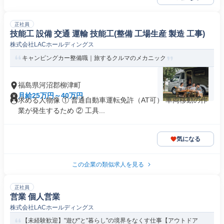
正社員
技能工 設備 交通 運輸 技能工(整備 工場生産 製造 工事)
株式会社LACホールディングス
キャンピングカー整備職｜旅するクルマのメカニック
福島県河沼郡柳津町
月給25万円～40万円
求める人物像 ① 普通自動車運転免許（AT可） 車両移動の作
業が発生するため ② 工具...
気になる
この企業の類似求人を見る
正社員
営業 個人営業
株式会社LACホールディングス
【未経験歓迎】"遊び"と"暮らし"の境界をなくす仕事【アウトドア