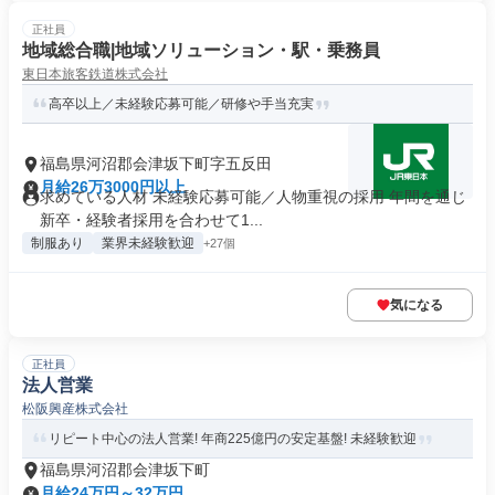
正社員
地域総合職|地域ソリューション・駅・乗務員
東日本旅客鉄道株式会社
高卒以上／未経験応募可能／研修や手当充実
福島県河沼郡会津坂下町字五反田
月給26万3000円以上
求めている人材 未経験応募可能／人物重視の採用 年間を通じ
新卒・経験者採用を合わせて1...
制服あり
業界未経験歓迎
+27個
気になる
正社員
法人営業
松阪興産株式会社
リピート中心の法人営業! 年商225億円の安定基盤! 未経験歓迎
福島県河沼郡会津坂下町
月給24万円～32万円