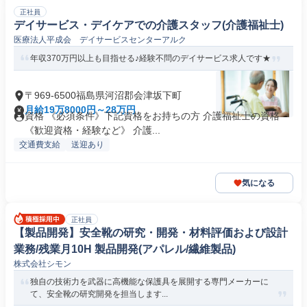
正社員
デイサービス・デイケアでの介護スタッフ(介護福祉士)
医療法人平成会 デイサービスセンターアルク
年収370万円以上も目指せる♪経験不問のデイサービス求人です★
〒969-6500福島県河沼郡会津坂下町
月給19万8000円～28万円
資格 《必須条件》下記資格をお持ちの方 介護福祉士の資格
《歓迎資格・経験など》 介護...
交通費支給
送迎あり
気になる
正社員
【製品開発】安全靴の研究・開発・材料評価および設計
業務/残業月10H 製品開発(アパレル/繊維製品)
株式会社シモン
独自の技術力を武器に高機能な保護具を展開する専門メーカーに
て、安全靴の研究開発を担当します...