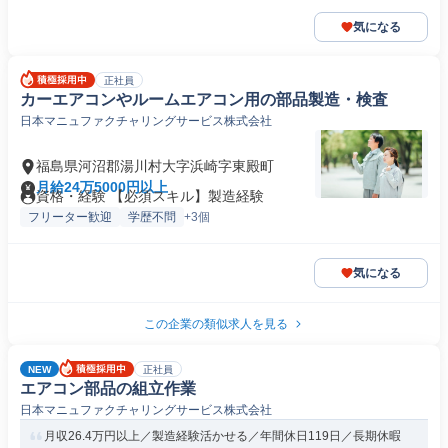
気になる
正社員
カーエアコンやルームエアコン用の部品製造・検査
日本マニュファクチャリングサービス株式会社
福島県河沼郡湯川村大字浜崎字東殿町
月給24万5000円以上
資格・経験 【必須スキル】製造経験
フリーター歓迎
学歴不問
+3個
気になる
この企業の類似求人を見る
NEW
正社員
エアコン部品の組立作業
日本マニュファクチャリングサービス株式会社
月収26.4万円以上／製造経験活かせる／年間休日119日／長期休暇