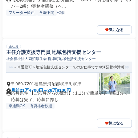
パー2級）/実務者研修（ヘ...
フリーター歓迎
学歴不問
+2個
気になる
正社員
主任介護支援専門員 地域包括支援センター
社会福祉法人両沼厚生会 柳津町地域包括支援センター
＜車通勤可＞地域包括支援センターでのお仕事です＠河沼郡柳津町
〒969-7201福島県河沼郡柳津町柳津
月給21万4700円～26万6100円
応募条件 【ご応募からの流れ】: 1.1分で簡単応募 簡単1分で
応募は完了、応募に際し...
車通勤OK
有資格者歓迎
気になる