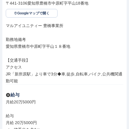
〒441-3106愛知県豊橋市中原町字平山18番地
Googleマップで開く
マルアイユニティー 豊橋事業所

勤務地備考

愛知県豊橋市中原町字平山１８番地

【交通手段】

アクセス

JR「新所原駅」より車で3分◆車,徒歩,自転車,バイク,公共機関通
勤可能
給与
月給20万5000円

給与

月給 20万5000円
