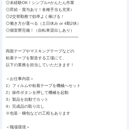
◎未経験OK！シンプル×かんたん作業

◎昇給・賞与あり！各種手当も充実♪

◎2交替勤務で効率よく稼げる！

◎働き方が選べる（土日休み or 4勤2休）

◎個室寮完備！（自転車貸出しあり）

━━━━━━━━━━━━━━━━━━

両面テープやマスキングテープなどの

粘着テープを製造する工場にて、

以下の業務を担当していただきます！

＜お仕事内容＞

1）フィルムや粘着テープを機械へセット

2）操作ボタンを押して機械を起動

3）製品を自動でカット

4）完成品の取り出し

※包装・梱包などの工程もあります

＜職場環境＞
