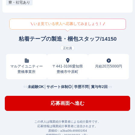
寮・社宅あり
いま見ている求人へ応募してみましょう！
粘着テープの製造・梱包スタッフ/14150
正社員
マルアイユニティー
〒441-3106愛知県
月給20万5000円
豊橋事業所
豊橋市中原町
未経験OK│サポート体制◎│学歴不問│賞与年2回
応募画面へ進む
この求人は職業紹介事業者による紹介案件です。
応募情報は職業紹介事業者に送信されます。
原稿ID：
a3ba06c4f4601f04