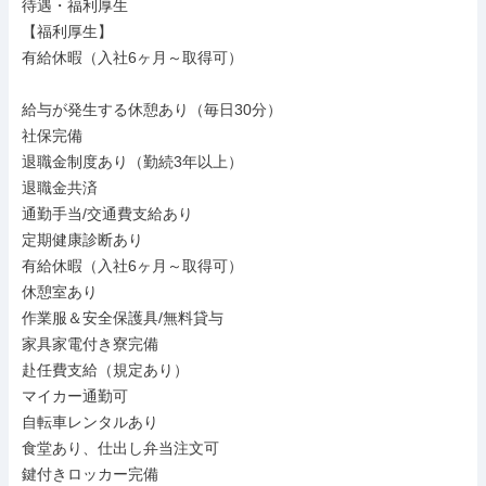
待遇・福利厚生

【福利厚生】

有給休暇（入社6ヶ月～取得可）

給与が発生する休憩あり（毎日30分）

社保完備

退職金制度あり（勤続3年以上）

退職金共済

通勤手当/交通費支給あり

定期健康診断あり

有給休暇（入社6ヶ月～取得可）

休憩室あり

作業服＆安全保護具/無料貸与

家具家電付き寮完備

赴任費支給（規定あり）

マイカー通勤可

自転車レンタルあり

食堂あり、仕出し弁当注文可

鍵付きロッカー完備
