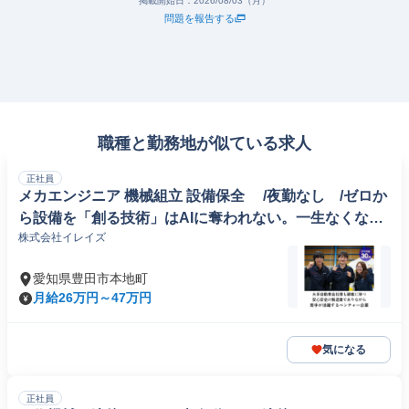
掲載開始日：
2026/08/03（月）
問題を報告する
職種と勤務地が似ている求人
正社員
メカエンジニア 機械組立 設備保全 /夜勤なし /ゼロか
ら設備を「創る技術」はAIに奪われない。一生なくなら
株式会社イレイズ
ない仕事で、絶対に食いっぱぐれない。 /日本語レベル
N2以上が必要です。
愛知県豊田市本地町
月給26万円～47万円
気になる
正社員