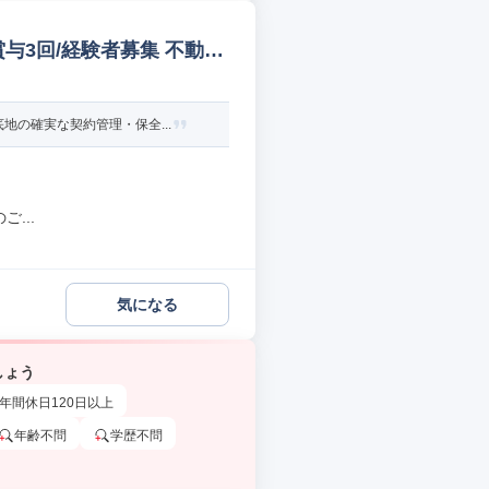
賞与3回/経験者募集 不動産
の確実な契約管理・保全...
...
気になる
しょう
年間休日120日以上
年齢不問
学歴不問