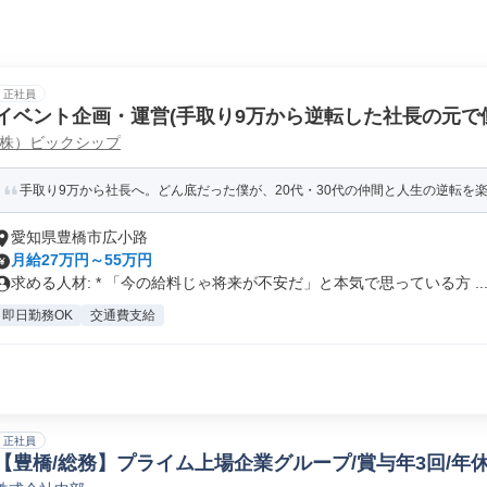
正社員
イベント企画・運営(手取り9万から逆転した社長の元で
(株）ビックシップ
手取り9万から社長へ。どん底だった僕が、20代・30代の仲間と人生の逆転を
愛知県豊橋市広小路
月給27万円～55万円
求める人材: * 「今の給料じゃ将来が不安だ」と本気で思っている方 ..
即日勤務OK
交通費支給
正社員
【豊橋/総務】プライム上場企業グループ/賞与年3回/年休1