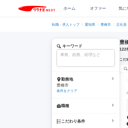
ホーム
オファー
気に
転職・求人トップ
/
愛知県
/
豊橋市
/
正社員
豊
キーワード
122
こだ
勤務地
豊橋市
条件をクリア
職種
こだわり条件