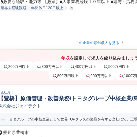
必要な経験・能力等 【必須】■人事業務経験１０年以上 ■給与・労務管理
業界未経験歓迎
年間休日120日以上
+5個
この企業の類似求人を見る
年収
を設定して求人を絞り込みましょ
200万円以上
300万円以上
400万円以上
500万円以上
800万円以上
900万円以上
1000
正社員
【豊橋】原価管理・改善業務/トヨタグループ中核企業/
株式会社ジェイテクト
ーポレートスタッフ
トヨタグループの中核企業として世界TOPクラスの製品を有する当社にて、工場に
愛知県豊橋市