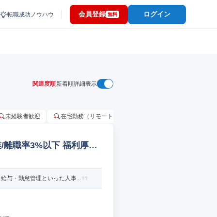
会員登録
ログイン
転職成功ノウハウ
無料
関連度順
新着順
詳細表示
未経験者歓迎
在宅勤務（リモートワーク）OK
家賃補助・住宅手当
離職率3%以下 福利厚生/
与・勤怠管理といった人事...