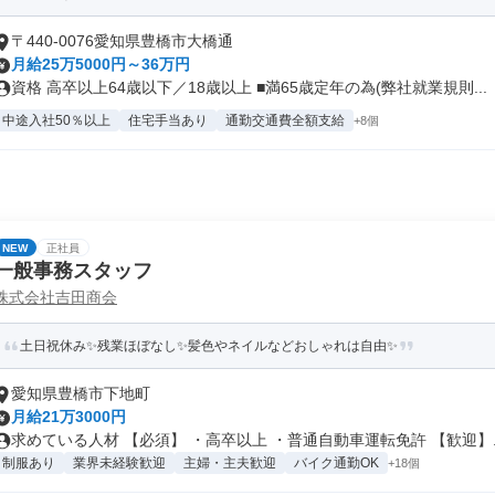
〒440-0076愛知県豊橋市大橋通
月給25万5000円～36万円
資格 高卒以上64歳以下／18歳以上 ■満65歳定年の為(弊社就業規則...
中途入社50％以上
住宅手当あり
通勤交通費全額支給
+8個
NEW
正社員
一般事務スタッフ
株式会社吉田商会
土日祝休み✨残業ほぼなし✨髪色やネイルなどおしゃれは自由✨
愛知県豊橋市下地町
月給21万3000円
求めている人材 【必須】 ・高卒以上 ・普通自動車運転免許 【歓迎】..
制服あり
業界未経験歓迎
主婦・主夫歓迎
バイク通勤OK
+18個