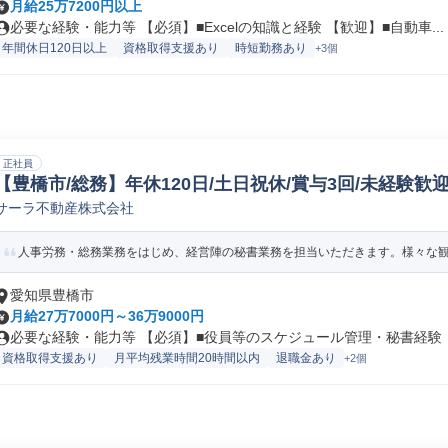
月給25万7200円以上
必要な経験・能力等 【必須】■Excelの知識と経験 【歓迎】■自動車...
年間休日120日以上
資格取得支援あり
時短勤務あり
+3個
正社員
【豊橋市/総務】年休120日/土日祝休/賞与3回/未経験歓迎
サーラ不動産株式会社
人事労務・総務業務をはじめ、経営陣の秘書業務を担当いただきます。様々な観点
愛知県豊橋市
月給27万7000円～36万9000円
必要な経験・能力等 【必須】■役員等のスケジュール管理・秘書経験（目
資格取得支援あり
月平均残業時間20時間以内
退職金あり
+2個