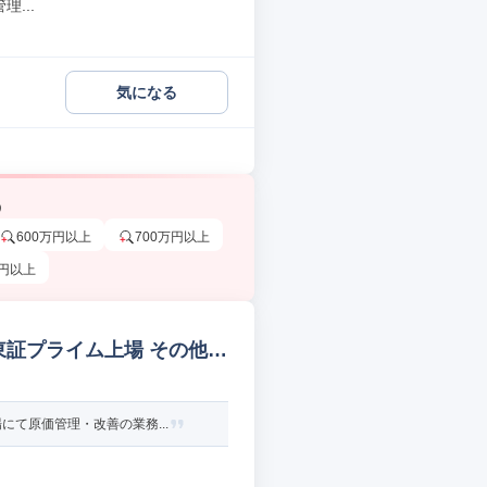
...
気になる
う
600万円以上
700万円以上
万円以上
東証プライム上場 その他コ
て原価管理・改善の業務...