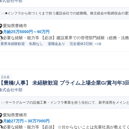
株式会社中部
■インフラから街づくりまで担う建設会社での総務職。株主総会や取締役会の運営
愛知県豊橋市
月給25万5000円～40万円
必要な経験・能力等 【必須】建設業界での管理部門経験（総務・法務・
業界未経験歓迎
転勤なし
退職金あり
完全週休2日制
+1個
正社員
【豊橋/人事】 未経験歓迎 プライム上場企業G/賞与年3回/年
株式会社中部
用人事
サーラグループの設備工事・インフラ事業を担う当社にて、新卒採用をメインとし
愛知県豊橋市
月給27万円～30万7000円
必要な経験・能力等 【必須】 ☆分からないことは先輩社員が教えてくれ