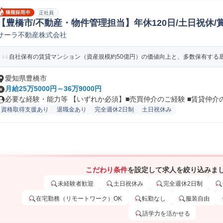
正社員
【豊橋市/不動産・物件管理担当】年休120日/土日祝休/
サーラ不動産株式会社
投資アセットマネジメント
自社保有の賃貸マンション（資産規模約50億円）の価値向上と、多数保有する底地
愛知県豊橋市
月給25万5000円～36万9000円
必要な経験・能力等 【いずれか必須】■売買仲介のご経験 ■賃貸仲介のご
資格取得支援あり
退職金あり
完全週休2日制
土日祝休み
こだわり条件
を設定して求人を絞り込みま
未経験者歓迎
土日祝休み
完全週休2日制
在宅勤務（リモートワーク）OK
転勤なし
服装自由
語学力を活かせる