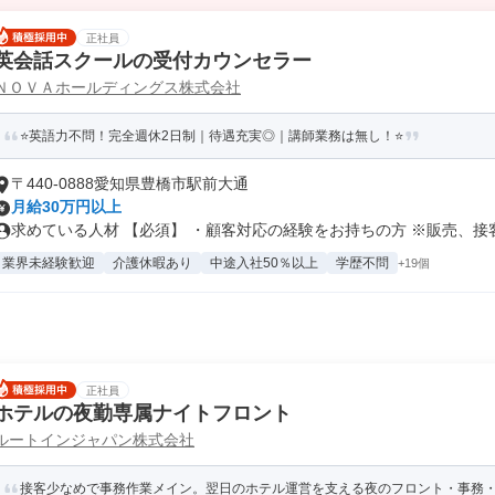
正社員
英会話スクールの受付カウンセラー
ＮＯＶＡホールディングス株式会社
⭐英語力不問！完全週休2日制｜待遇充実◎｜講師業務は無し！⭐
〒440-0888愛知県豊橋市駅前大通
月給30万円以上
求めている人材 【必須】 ・顧客対応の経験をお持ちの方 ※販売、接客、
業界未経験歓迎
介護休暇あり
中途入社50％以上
学歴不問
+19個
正社員
ホテルの夜勤専属ナイトフロント
ルートインジャパン株式会社
接客少なめで事務作業メイン。翌日のホテル運営を支える夜のフロント・事務