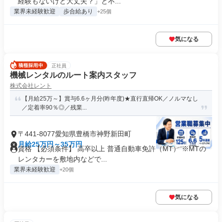
経験もないけど大丈夫？」と不...
業界未経験歓迎
歩合給あり
+25個
気になる
正社員
機械レンタルのルート案内スタッフ
株式会社レント
【月給25万～】賞与6.6ヶ月分(昨年度)★直行直帰OK／ノルマなし
／定着率90％◎／残業...
〒441-8077愛知県豊橋市神野新田町
月給25万円～35万円
資格 【必須条件】 高卒以上 普通自動車免許（MT） ※MTの
レンタカーを敷地内などで...
業界未経験歓迎
+20個
気になる