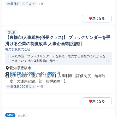
年間休日120日以上
+4個
気になる
正社員
【豊橋市/人事総務(係長クラス)】 ブラックサンダーを手
掛ける企業の制度改革 人事企画/制度設計
有楽製菓株式会社
人気商品「ブラックサンダー」を製造・販売する当社のこれからを
支えていく社内体制整備に携わっ...
愛知県豊橋市
月給29万6500円～40万9000円
必要な経験・能力等 【必須】人事制度（評価制度、給与制
度）の運用経験、部下指導経験 【...
年間休日120日以上
+4個
気になる
NEW
正社員