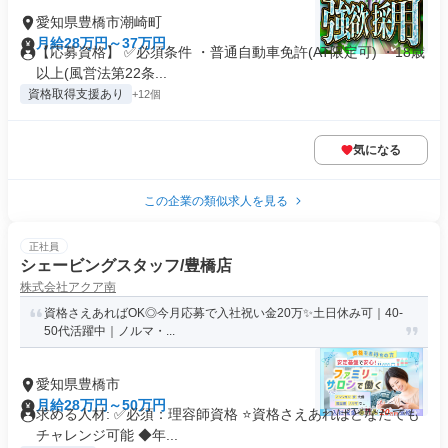
愛知県豊橋市潮崎町
月給28万円～37万円
【応募資格】 ✅必須条件 ・普通自動車免許(AT限定可) ・18歳
以上(風営法第22条...
資格取得支援あり
+12個
気になる
この企業の類似求人を見る
正社員
シェービングスタッフ/豊橋店
株式会社アクア南
資格さえあればOK◎今月応募で入社祝い金20万✨️土日休み可｜40-
50代活躍中｜ノルマ・...
愛知県豊橋市
月給28万円～50万円
求める人材: ✅必須：理容師資格 ⭐️資格さえあればどなたでも
チャレンジ可能 ◆年...