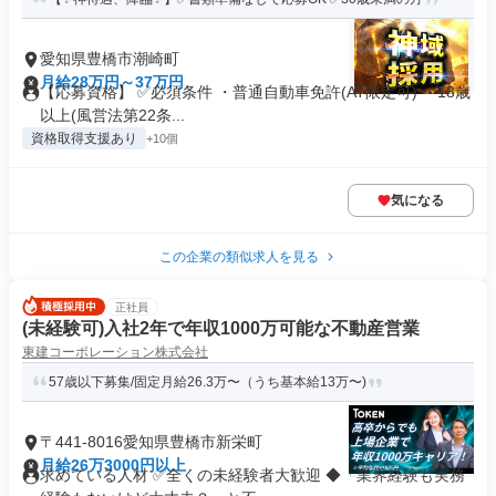
愛知県豊橋市潮崎町
月給28万円～37万円
【応募資格】 ✅必須条件 ・普通自動車免許(AT限定可) ・18歳
以上(風営法第22条...
資格取得支援あり
+10個
気になる
この企業の類似求人を見る
正社員
(未経験可)入社2年で年収1000万可能な不動産営業
東建コーポレーション株式会社
57歳以下募集/固定月給26.3万〜（うち基本給13万〜)
〒441-8016愛知県豊橋市新栄町
月給26万3000円以上
求めている人材 ✅全くの未経験者大歓迎 ◆「業界経験も実務