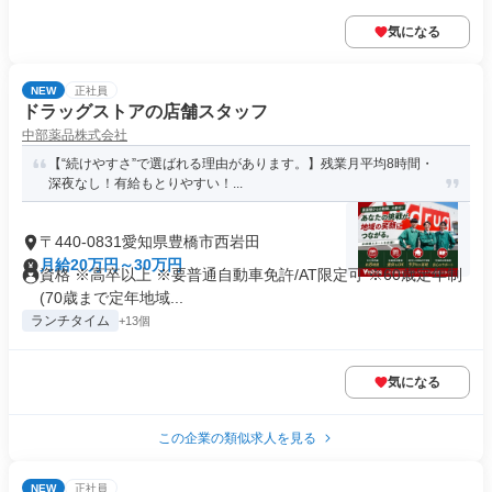
気になる
NEW
正社員
ドラッグストアの店舗スタッフ
中部薬品株式会社
【“続けやすさ”で選ばれる理由があります。】残業月平均8時間・
深夜なし！有給もとりやすい！...
〒440-0831愛知県豊橋市西岩田
月給20万円～30万円
資格 ※高卒以上 ※要普通自動車免許/AT限定可 ※60歳定年制
(70歳まで定年地域...
ランチタイム
+13個
気になる
この企業の類似求人を見る
NEW
正社員