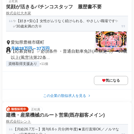
正社員
笑顔が活きるパチンコスタッフ 履歴書不要
株式会社大木家
✨【好き×安心】女性がムリなく続けられる、やさしい職場です✨
✅30歳未満の方※
愛知県豊橋市曙町
月給28万円～37万円
【応募資格】 ✅必須条件 ・普通自動車免許(AT限定可) ・18歳
以上(風営法第22条...
資格取得支援あり
+11個
気になる
この企業の類似求人を見る
正社員
建機・産業機械のルート営業(既存顧客メイン)
株式会社レント
【月給26.7万～】賞与6.6ヶ月分(昨年度)★直行直帰OK／ノルマな