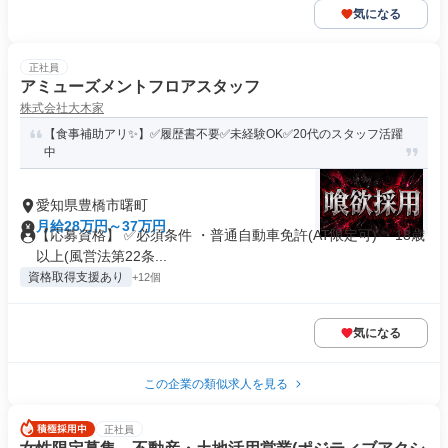
気になる
正社員
アミューズメントフロアスタッフ
株式会社大木家
【食事補助アリ✨】✅履歴書不要✅未経験OK✅20代のスタッフ活躍
中
愛知県豊橋市曙町
月給28万円～37万円
【応募資格】 ✅必須条件 ・普通自動車免許(AT限定可) ・18歳
以上(風営法第22条...
資格取得支援あり
+12個
気になる
この企業の類似求人を見る
正社員