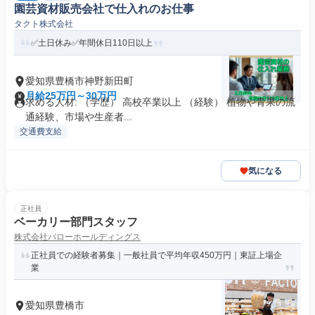
園芸資材販売会社で仕入れのお仕事
タクト株式会社
✅土日休み✅年間休日110日以上
愛知県豊橋市神野新田町
月給25万円～30万円
求める人材: （学歴） 高校卒業以上 （経験） 植物や⻘果の流
通経験、市場や生産者...
交通費支給
気になる
正社員
ベーカリー部門スタッフ
株式会社バローホールディングス
正社員での経験者募集｜一般社員で平均年収450万円｜東証上場企
業
愛知県豊橋市