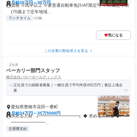
月給20万円～30万円
資格 ※高卒以上 ※要普通自動車免許/AT限定可 ※60歳定年制
(70歳まで定年地域...
ランチタイム
+13個
気になる
この企業の類似求人を見る
正社員
ベーカリー部門スタッフ
株式会社バローホールディングス
正社員での経験者募集｜一般社員で平均年収450万円｜東証上場企
業
愛知県豊橋市花田一番町
月給24万円～35万5000円
求める人材: ┏━━━━━━━━━┓ ◆ 求める人材像 ◆ ┗━
━━━━━━━━...
交通費支給