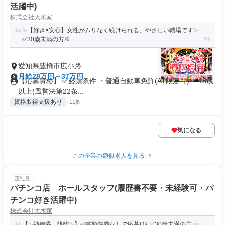
活躍中)
株式会社大木家
✨【好き×安心】女性がムリなく続けられる、やさしい職場です✨
✅30歳未満の方※
愛知県豊橋市広小路
月給28万円～37万円
【応募資格】 ✅必須条件 ・普通自動車免許(AT限定可) ・18歳
以上(風営法第22条...
資格取得支援あり
+11個
気になる
この企業の類似求人を見る
正社員
パチンコ店 ホールスタッフ(履歴書不要・未経験可・パ
チンコ好き活躍中)
株式会社大木家
【✨️神待遇、降臨✨️】✅書類準備なしで応募OK ✅30歳未満の方