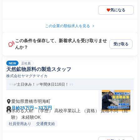
気になる
この企業の類似求人を見る
この条件を保存して、新着求人を受け取りませ
受け取る
んか？
NEW
正社員
天然鉱物原料の製造スタッフ
株式会社ヤマグチマイカ
✅土日休み！ ✅年間休日116日！
愛知県豊橋市明海町
月給25万円～33万円
求める人材: （学歴） ⾼校卒業以上 （資格） 資格不問 （経
験） 未経験OK
社員登用あり
交通費支給