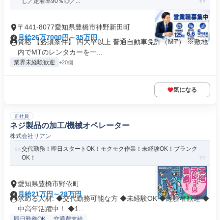
し／定着率90％◎／...
〒441-8077愛知県豊橋市神野新田町
月給26万7000円～35万円
資格 【必須条件】 四大卒以上 普通自動車免許（MT） ※敷地
内でMTのレンタカーを一...
業界未経験歓迎
+20個
気になる
正社員
ネジ製品の加工/機械オペレーター
株式会社リアン
交代勤務！即日スタートOK！モクモク作業！未経験OK！ブランク
OK！
愛知県豊橋市野依町
月給21万円～28万円
求める人材: ◆交代勤務可能な方 ◆未経験OK ◆経験者歓迎 ◆
中高年活躍中！ ◆1...
即日勤務OK
交通費支給