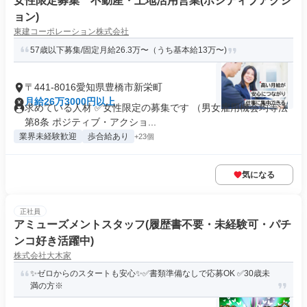
女性限定募集 不動産・土地活用営業(ポジティブアクシ
ョン)
東建コーポレーション株式会社
57歳以下募集/固定月給26.3万〜（うち基本給13万〜)
〒441-8016愛知県豊橋市新栄町
月給26万3000円以上
求めている人材 ✅女性限定の募集です （男女雇用機会均等法
第8条 ポジティブ・アクショ...
業界未経験歓迎
歩合給あり
+23個
気になる
正社員
アミューズメントスタッフ(履歴書不要・未経験可・パチ
ンコ好き活躍中)
株式会社大木家
✨ゼロからのスタートも安心✨✅書類準備なしで応募OK ✅30歳未
満の方※