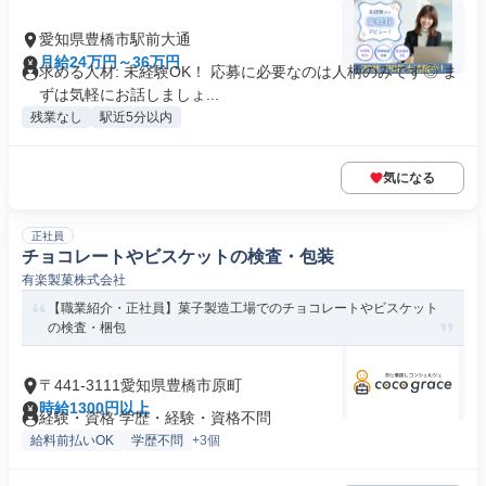
愛知県豊橋市駅前大通
月給24万円～36万円
求める人材: 未経験OK！ 応募に必要なのは人柄のみです◎ ま
ずは気軽にお話しましょ...
残業なし
駅近5分以内
気になる
正社員
チョコレートやビスケットの検査・包装
有楽製菓株式会社
【職業紹介・正社員】菓子製造工場でのチョコレートやビスケット
の検査・梱包
〒441-3111愛知県豊橋市原町
時給1300円以上
経験・資格 学歴・経験・資格不問
給料前払いOK
学歴不問
+3個