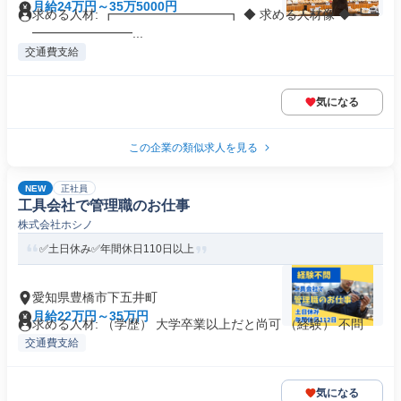
月給24万円～35万5000円
求める人材: ┏━━━━━━━━━┓ ◆ 求める人材像 ◆ ┗━
━━━━━━━━...
交通費支給
気になる
この企業の類似求人を見る
NEW
正社員
工具会社で管理職のお仕事
株式会社ホシノ
✅土日休み✅年間休日110日以上
愛知県豊橋市下五井町
月給22万円～35万円
求める人材: （学歴） 大学卒業以上だと尚可 （経験） 不問
交通費支給
気になる