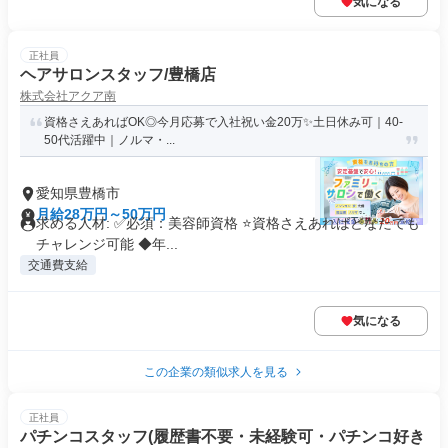
気になる
正社員
ヘアサロンスタッフ/豊橋店
株式会社アクア南
資格さえあればOK◎今月応募で入社祝い金20万✨️土日休み可｜40-
50代活躍中｜ノルマ・...
愛知県豊橋市
月給28万円～50万円
求める人材: ✅必須：美容師資格 ⭐️資格さえあればどなたでも
チャレンジ可能 ◆年...
交通費支給
気になる
この企業の類似求人を見る
正社員
パチンコスタッフ(履歴書不要・未経験可・パチンコ好き