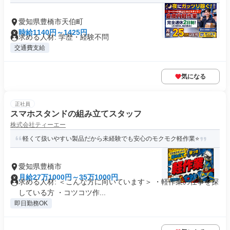
愛知県豊橋市天伯町
時給1140円～1425円
求める人材: 学歴・経験不問
交通費支給
気になる
正社員
スマホスタンドの組み立てスタッフ
株式会社ティーエー
軽くて扱いやすい製品だから未経験でも安心のモクモク軽作業⭐️
愛知県豊橋市
月給27万1000円～35万1000円
求める人材: ＜こんな方に向いています＞ ・軽作業の仕事を探
している方 ・コツコツ作...
即日勤務OK