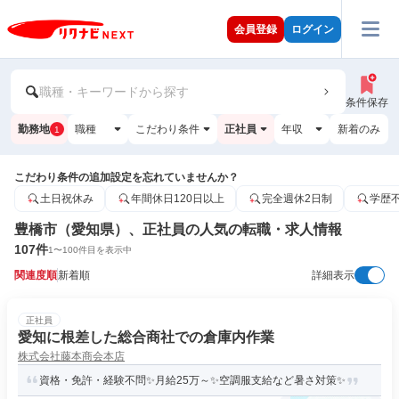
会員登録
ログイン
職種・キーワードから探す
条件保存
勤務地
職種
こだわり条件
正社員
年収
新着のみ
1
こだわり条件の追加設定を忘れていませんか？
土日祝休み
年間休日120日以上
完全週休2日制
学歴
豊橋市（愛知県）、正社員の人気の転職・求人情報
107
件
1
〜
100
件目を表示中
関連度順
新着順
詳細表示
正社員
愛知に根差した総合商社での倉庫内作業
株式会社藤本商会本店
資格・免許・経験不問✨月給25万～✨空調服支給など暑さ対策✨