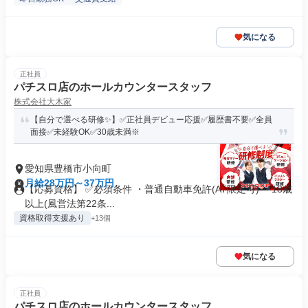
気になる
正社員
パチスロ店のホールカウンタースタッフ
株式会社大木家
【自分で選べる研修✨】✅正社員デビュー応援✅履歴書不要✅全員
面接✅未経験OK✅30歳未満※
愛知県豊橋市小向町
月給28万円～37万円
【応募資格】 ✅必須条件 ・普通自動車免許(AT限定可) ・18歳
以上(風営法第22条...
資格取得支援あり
+13個
気になる
正社員
パチスロ店のホールカウンタースタッフ