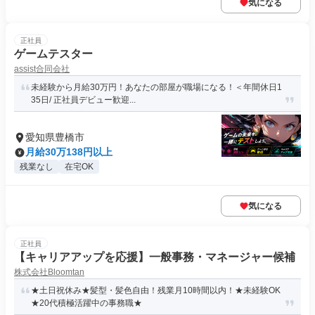
気になる
正社員
ゲームテスター
assist合同会社
未経験から月給30万円！あなたの部屋が職場になる！＜年間休日1
35日/ 正社員デビュー歓迎...
愛知県豊橋市
月給30万138円以上
残業なし
在宅OK
気になる
正社員
【キャリアアップを応援】一般事務・マネージャー候補
株式会社Bloomtan
★土日祝休み★髪型・髪色自由！残業月10時間以内！★未経験OK
★20代積極活躍中の事務職★