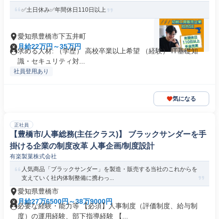
✅土日休み✅年間休日110日以上
愛知県豊橋市下五井町
月給22万円～35万円
求める人材: （学歴） 高校卒業以上希望 （経験） IT基礎知
識・セキュリティ対...
社員登用あり
気になる
正社員
【豊橋市/人事総務(主任クラス)】 ブラックサンダーを手
掛ける企業の制度改革 人事企画/制度設計
有楽製菓株式会社
人気商品「ブラックサンダー」を製造・販売する当社のこれからを
支えていく社内体制整備に携わっ...
愛知県豊橋市
月給27万6500円～38万9000円
必要な経験・能力等 【必須】人事制度（評価制度、給与制
度）の運用経験、部下指導経験 【...