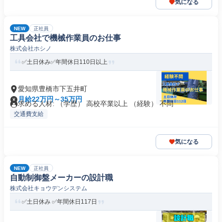
気になる
NEW
正社員
工具会社で機械作業員のお仕事
株式会社ホシノ
✅土日休み✅年間休日110日以上
愛知県豊橋市下五井町
月給22万円～35万円
求める人材: （学歴） 高校卒業以上 （経験） 不問
交通費支給
気になる
NEW
正社員
自動制御盤メーカーの設計職
株式会社キョウデンシステム
✅土日休み ✅年間休日117日