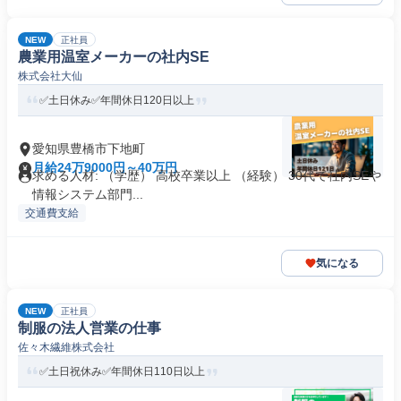
NEW
正社員
農業用温室メーカーの社内SE
株式会社大仙
✅土日休み✅年間休日120日以上
愛知県豊橋市下地町
月給24万9000円～40万円
求める人材: （学歴） 高校卒業以上 （経験） 30代で社内SEや
情報システム部門...
交通費支給
気になる
NEW
正社員
制服の法人営業の仕事
佐々木繊維株式会社
✅土日祝休み✅年間休日110日以上