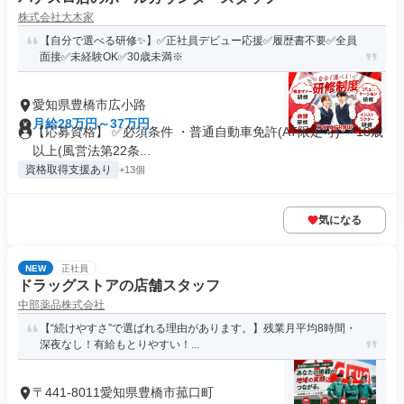
株式会社大木家
【自分で選べる研修✨】✅正社員デビュー応援✅履歴書不要✅全員
面接✅未経験OK✅30歳未満※
愛知県豊橋市広小路
月給28万円～37万円
【応募資格】 ✅必須条件 ・普通自動車免許(AT限定可) ・18歳
以上(風営法第22条...
資格取得支援あり
+13個
気になる
NEW
正社員
ドラッグストアの店舗スタッフ
中部薬品株式会社
【“続けやすさ”で選ばれる理由があります。】残業月平均8時間・
深夜なし！有給もとりやすい！...
〒441-8011愛知県豊橋市菰口町