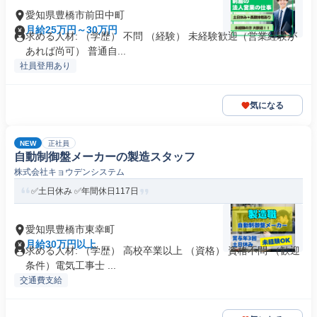
愛知県豊橋市前田中町
月給25万円～30万円
求める人材: （学歴） 不問 （経験） 未経験歓迎（営業経験が
あれば尚可） 普通自...
社員登用あり
気になる
NEW
正社員
自動制御盤メーカーの製造スタッフ
株式会社キョウデンシステム
✅土日休み ✅年間休日117日
愛知県豊橋市東幸町
月給30万円以上
求める人材: （学歴） ⾼校卒業以上 （資格） 資格不問 （歓迎
条件）電気⼯事⼠ ...
交通費支給