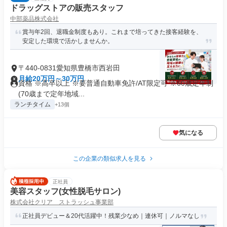
ドラッグストアの販売スタッフ
中部薬品株式会社
賞与年2回、退職金制度もあり。これまで培ってきた接客経験を、
安定した環境で活かしませんか。
〒440-0831愛知県豊橋市西岩田
月給20万円～30万円
資格 ※高卒以上 ※要普通自動車免許/AT限定可 ※60歳定年制
(70歳まで定年地域...
ランチタイム
+13個
気になる
この企業の類似求人を見る
正社員
美容スタッフ(女性脱毛サロン)
株式会社クリア ストラッシュ事業部
正社員デビュー＆20代活躍中！残業少なめ｜連休可｜ノルマなし