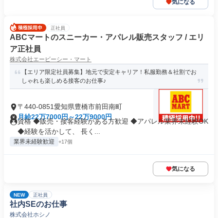
気になる
正社員
ABCマートのスニーカー・アパレル販売スタッフ / エリ
ア正社員
株式会社エービーシー・マート
【エリア限定社員募集】地元で安定キャリア！私服勤務＆社割でお
しゃれも楽しめる接客のお仕事♪
〒440-0851愛知県豊橋市前田南町
月給22万7000円～22万9000円
資格 ◆販売・接客経験がある方歓迎 ◆アパレル業界未経験OK
◆経験を活かして、 長く...
業界未経験歓迎
+17個
気になる
NEW
正社員
社内SEのお仕事
株式会社ホシノ