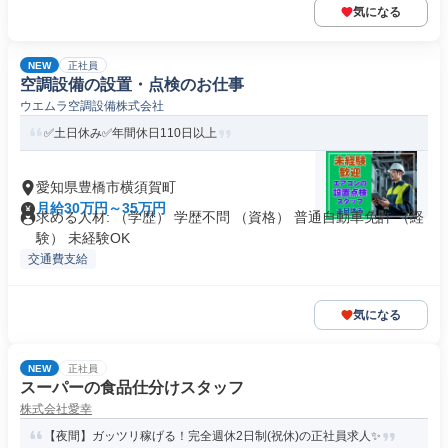
気になる
NEW
正社員
空調設備の設置・点検のお仕事
ウエムラ空調設備株式会社
✅土日休み✅年間休日110日以上
愛知県豊橋市横須賀町
月給30万円～35万円
求める人材: （学歴） 学歴不問 （資格） 普通自動車免許 （経
験） 未経験OK
交通費支給
気になる
NEW
正社員
スーパーの食品仕分けスタッフ
株式会社愛幸
【夜間】ガッツリ稼げる！完全週休2日制(祝休)の正社員求人✨