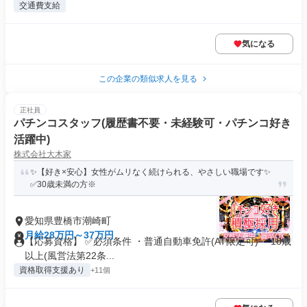
交通費支給
気になる
この企業の類似求人を見る
正社員
パチンコスタッフ(履歴書不要・未経験可・パチンコ好き
活躍中)
株式会社大木家
✨【好き×安心】女性がムリなく続けられる、やさしい職場です✨
✅30歳未満の方※
愛知県豊橋市潮崎町
月給28万円～37万円
【応募資格】 ✅必須条件 ・普通自動車免許(AT限定可) ・18歳
以上(風営法第22条...
資格取得支援あり
+11個