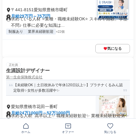
〒441-8151愛知県豊橋市曙町
月給29万円～75万円
求めている人材 ⭐業種・職種未経験OK⭐ スキルや経験、学歴
不問♪ 仕事に必要な知識は...
制服あり
業界未経験歓迎
+22個
気になる
正社員
生涯設計デザイナー
第一生命保険株式会社
【未経験OK｜土日祝休みで年休120日以上✨】プラチナくるみん認
定取得✨女性が多数活躍中✨
愛知県豊橋市花田一番町
月給24万1000円～52万1000円
求める人材: 高卒以上✨ 職種未経験歓迎✨ 業種未経験歓迎第✨
二新卒歓迎ブランクO...
残業なし
交通費支給
ホーム
オファー
気になる