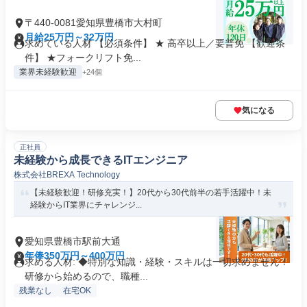
〒440-0081愛知県豊橋市大村町
月給25万円～32万円
求めている人材 【必須条件】 ★ 高卒以上／要普免 【歓迎条
件】 ★フォークリフト免...
業界未経験歓迎
+24個
気になる
正社員
未経験から成長できるITエンジニア
株式会社BREXA Technology
【未経験歓迎！研修充実！】20代から30代前半の若手活躍中！未
経験からIT業界にチャレンジ...
愛知県豊橋市駅前大通
年俸350万円～400万円
求める人材: ◆特別な知識・経験・スキルは一切求めません！
研修から始めるので、職種...
残業なし
在宅OK