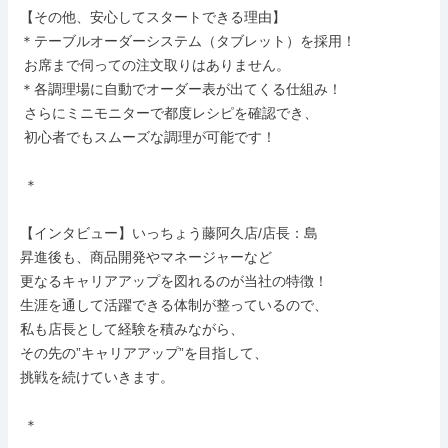
【その他、安心してスタートできる理由】

＊テーブルオーダーシステム（タブレット）を採用！

 お席まで伺っての注文取りはありません。

＊各調理場に自動でオーダー表が出てくる仕組み！

 さらにミニモニターで都度レシピを確認でき、

 初心者でもスムーズな調理が可能です！

 ＊

【インタビュー】いっちょう藤阿久店/店長：島

昇進後も、商品開発やマネージャーなど

更なるキャリアアップを図れるのが当社の特徴！

生涯を通して活躍できる体制が整っているので、

私も店長として経験を積みながら、

その先の”キャリアアップ”を目指して、

挑戦を続けていきます。

 ＊
