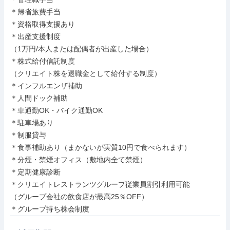
＊帰省旅費手当

＊資格取得支援あり

＊出産支援制度

（1万円/本人または配偶者が出産した場合）

＊株式給付信託制度

（クリエイト株を退職金として給付する制度）

＊インフルエンザ補助

＊人間ドック補助

＊車通勤OK・バイク通勤OK

＊駐車場あり

＊制服貸与

＊食事補助あり（まかないが実質10円で食べられます）

＊分煙・禁煙オフィス（敷地内全て禁煙）

＊定期健康診断

＊クリエイトレストランツグループ従業員割引利用可能

（グループ会社の飲食店が最高25％OFF）

＊グループ持ち株会制度