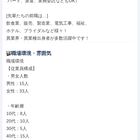
 パート、派遣、業務委託などもOK）

[先輩たちの前職は…]

飲食業、販売、製造業、電気工事、福祉、

ホテル、ブライダルなど様々！

異業界・異業種出身者が多数活躍中です！
職場環境・雰囲気
職場環境

【従業員構成】

・男女人数

男性：15人

女性：33人

・年齢層

10代：8人

20代：10人

30代：5人

40代：15人
