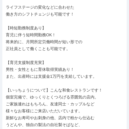
ライフステージの変化などに合わせた

働き方のシフトチェンジも可能です！

【時短勤務制度あり】

育児に伴う短時間勤務OK！

将来的に、月間所定労働時間が短い形での

正社員として働くことも可能です。

【育児支援制度充実】

男性・女性ともに育休取得実績あり！

また、出産時には支援金1万円を支給しています。

【いっちょうについて】こんな和食レストランです！

個室完備で、ゆっくりとくつろげる雰囲気の店内。

ご家族連れはもちろん、友達同士・カップルなど

様々なお客様にご来店いただいています。

新鮮なお寿司やお刺身の他、店内で粉から仕込む

うどんや、独自の製法の自社製そばなど、
