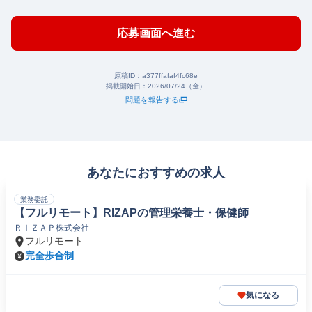
応募画面へ進む
原稿ID：
a377ffafaf4fc68e
掲載開始日：
2026/07/24（金）
問題を報告する
あなたにおすすめの求人
業務委託
【フルリモート】RIZAPの管理栄養士・保健師
ＲＩＺＡＰ株式会社
フルリモート
完全歩合制
気になる