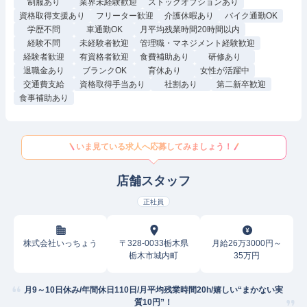
制服あり
業界未経験歓迎
ストックオプションあり
資格取得支援あり
フリーター歓迎
介護休暇あり
バイク通勤OK
学歴不問
車通勤OK
月平均残業時間20時間以内
経験不問
未経験者歓迎
管理職・マネジメント経験歓迎
経験者歓迎
有資格者歓迎
食費補助あり
研修あり
退職金あり
ブランクOK
育休あり
女性が活躍中
交通費支給
資格取得手当あり
社割あり
第二新卒歓迎
食事補助あり
いま見ている求人へ応募してみましょう！
店舗スタッフ
正社員
株式会社いっちょう
〒328-0033栃木県
月給26万3000円～
栃木市城内町
35万円
月9～10日休み/年間休日110日/月平均残業時間20h/嬉しい“まかない実
質10円”！