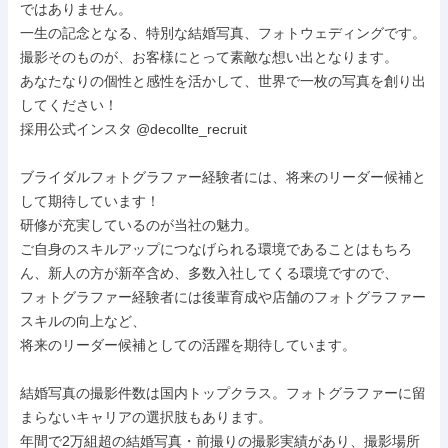
ではありません。

一生の記念となる、特別な結婚写真、フォトウェディングです。

撮影そのものが、お客様にとって素敵な想い出となります。

あなたなりの個性と感性を活かして、世界で一枚の写真を創り出
してください！

採用公式インスタ @decollte_recruit

ブライダルフォトグラファー経験者には、将来のリーダー候補と
して期待しています！

研修が充実しているのが当社の魅力。

ご自身のスキルアップにつなげられる環境であることはもちろ
ん、新人の方が新卒含め、多数入社してくる環境ですので、

フォトグラファー経験者には後輩育成や店舗のフォトグラファー
スキルの向上など、

将来のリーダー候補としての活躍を期待しています。

結婚写真の撮影件数は国内トップクラス。フォトグラファーに留
まらないキャリアの選択肢もあります。

年間で2万組超の結婚写真・前撮りの撮影実績があり、撮影場所