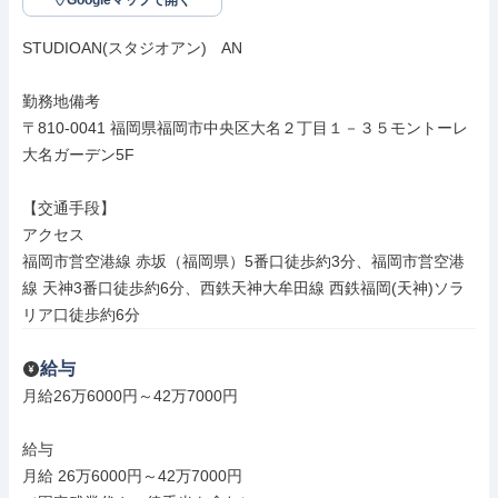
Googleマップで開く
STUDIOAN(スタジオアン)　AN

勤務地備考

〒810-0041 福岡県福岡市中央区大名２丁目１－３５モントーレ
大名ガーデン5F

【交通手段】

アクセス

福岡市営空港線 赤坂（福岡県）5番口徒歩約3分、福岡市営空港
線 天神3番口徒歩約6分、西鉄天神大牟田線 西鉄福岡(天神)ソラ
リア口徒歩約6分
給与
月給26万6000円～42万7000円

給与

月給 26万6000円～42万7000円
