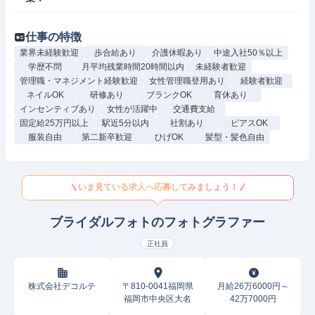
仕事の特徴
業界未経験歓迎
歩合給あり
介護休暇あり
中途入社50％以上
学歴不問
月平均残業時間20時間以内
未経験者歓迎
管理職・マネジメント経験歓迎
女性管理職登用あり
経験者歓迎
ネイルOK
研修あり
ブランクOK
育休あり
インセンティブあり
女性が活躍中
交通費支給
固定給25万円以上
駅近5分以内
社割あり
ピアスOK
服装自由
第二新卒歓迎
ひげOK
髪型・髪色自由
いま見ている求人へ応募してみましょう！
ブライダルフォトのフォトグラファー
正社員
株式会社デコルテ
〒810-0041福岡県
月給26万6000円～
福岡市中央区大名
42万7000円