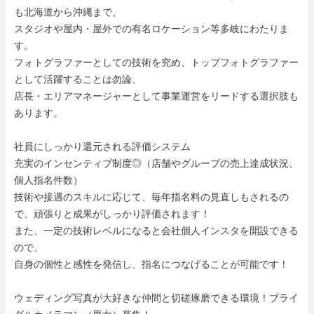
も北海道から沖縄まで、

スタジオや屋内・屋外での有名ロケーション等多岐にわたりま
す。

フォトグラファーとしての技術を究め、トップフォトグラファー
として活躍することは勿論、

店長・エリアマネージャーとして事業運営をリードする選択肢も
あります。

社員にしっかり還元される評価システム

充実のインセンティブ制度◎（店舗やグループの売上達成状況、
個人指名件数）

技術や接遇のスキルに応じて、毎年指名料の見直しもされるの
で、頑張りと成果がしっかり評価されます！

また、一定の技術レベルになると会社個人インスタを開設できる
ので、

自身の個性と感性を発信し、指名につなげることが可能です！

ウェディング写真が大好きな仲間と切磋琢磨できる環境！ブライ