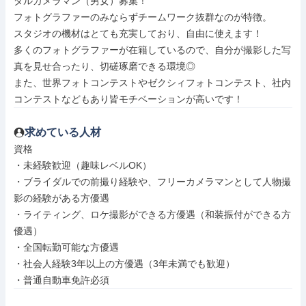
ダルカメラマン（男女）募集！

フォトグラファーのみならずチームワーク抜群なのが特徴。

スタジオの機材はとても充実しており、自由に使えます！

多くのフォトグラファーが在籍しているので、自分が撮影した写
真を見せ合ったり、切磋琢磨できる環境◎

また、世界フォトコンテストやゼクシィフォトコンテスト、社内
コンテストなどもあり皆モチベーションが高いです！
求めている人材
資格

・未経験歓迎（趣味レベルOK）

・ブライダルでの前撮り経験や、フリーカメラマンとして人物撮
影の経験がある方優遇

・ライティング、ロケ撮影ができる方優遇（和装振付ができる方
優遇）

・全国転勤可能な方優遇

・社会人経験3年以上の方優遇（3年未満でも歓迎）

・普通自動車免許必須