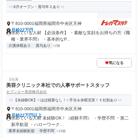
8月オープン・賞与年２あり
〒810-0001福岡県福岡市中央区天神
月給22万円
求めている人材 【必須条件】 ・素敵な笑顔をお持ちの方（職
種・業界不問） ・基本的なP...
介護休暇あり
賞与あり
+2個
気になる
正社員
美容クリニック本社での人事サポートスタッフ
セブンエー美容株式会社
【未経験OK】✨ほぼ残業なし！✨手当＆休暇充実！💄社割あり
〒810-0001福岡県福岡市中央区天神
月給22万円以上
求めている人材 未経験OK！（経験不問） ・学歴不問 ・第二
新卒歓迎 ・ハローワーク...
業界未経験歓迎
学歴不問
+19個