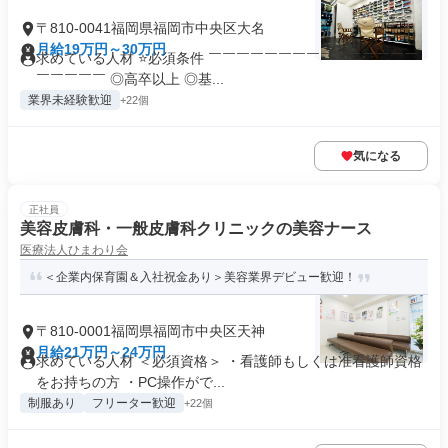
〒810-0041福岡県福岡市中央区大名
月給19万円～30万円
求めている人材 ⭐必須条件 ￣￣￣￣￣￣￣￣￣￣￣￣￣￣￣
￣￣￣￣￣ ◎高卒以上 ◎基...
業界未経験歓迎
+22個
気になる
正社員
美容皮膚科・一般皮膚科クリニックの美容ナース
医療法人ひまわり会
＜企業内保育園＆入社祝金あり＞美容業界デビュー歓迎！
〒810-0001福岡県福岡市中央区天神
月給21万円～24万円
求めている人材 ＜必須資格＞ ・看護師もしくは准看護師資格
をお持ちの方 ・PC操作がで...
制服あり
フリーター歓迎
+22個