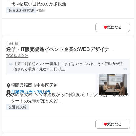
代～幅広い世代の方が多数活...
業界未経験歓迎
+35個
気になる
正社員
通信・IT販売促進イベント企業のWEBデザイナー
TGC株式会社
【第二創業期メンバー募集】「まずはやってみる」その行動力が評
価される環境／月給25万円以上...
福岡県福岡市中央区天神
月給25万円～75万円
求める人材: ＼＼未経験からの挑戦歓迎！／／ 実は、未経験ス
タートの先輩がほとんど...
交通費支給
気になる