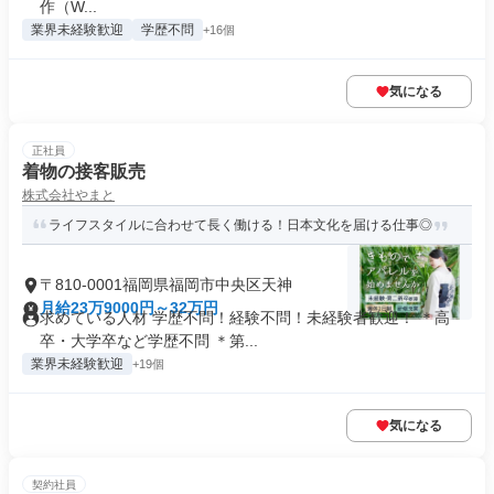
作（W...
業界未経験歓迎
学歴不問
+16個
気になる
正社員
着物の接客販売
株式会社やまと
ライフスタイルに合わせて長く働ける！日本文化を届ける仕事◎
〒810-0001福岡県福岡市中央区天神
月給23万9000円～32万円
求めている人材 学歴不問！経験不問！未経験者歓迎！ ＊高
卒・大学卒など学歴不問 ＊第...
業界未経験歓迎
+19個
気になる
契約社員