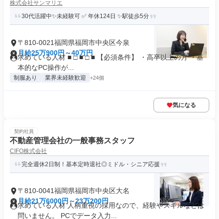
株式会社サンマリエ
30代活躍中✨未経験可 ✅ 年休124日 ✨駅徒歩5分
〒810-0021福岡県福岡市中央区今泉
月給25万900円～40万円
求めている人材 ■ □ ■ □ ■ 【必須条件】 ・高卒以上の方 ・基
本的なPC操作が...
制服あり
業界未経験歓迎
+24個
気になる
契約社員
不動産管理会社の一般事務スタッフ
CIFO株式会社
完全週休2日制！基本定時退社◎ミドル・シニア応援
〒810-0041福岡県福岡市中央区大名
月給21万6000円～23万200円
求めている人材 人柄重視の採用なので、経験やスキルなどは
問いません。 PCでデータ入力...