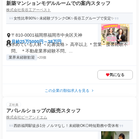
新築マンションモデルルームでの案内スタッフ
株式会社長谷工アーベスト
女性比率90%✨未経験ブランクOK✨長谷工グループで安定✨
〒810-0001福岡県福岡市中央区天神
月給25万5000円～38万円
求めている人材 ＜応募資格＞ 高卒以上 ＊営業・接客経験不
問。 ＊不動産業界経験不問。...
業界未経験歓迎
+20個
気になる
この企業の類似求人を見る
正社員
アパレルショップの販売スタッフ
株式会社ピーアンドエム
西鉄福岡駅徒歩1分 ノルマなし！未経験OK◎時短勤務や育休有