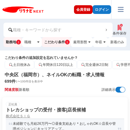
会員登録
ログイン
職種・キーワードから探す
条件保存
勤務地
職種
こだわり条件
雇用形態
年収
新着のみ
1
1
こだわり条件の追加設定を忘れていませんか？
土日祝休み
年間休日120日以上
完全週休2日制
学歴
中央区（福岡市）、ネイルOKの転職・求人情報
699
件
1
〜
100
件目を表示中
関連度順
新着順
詳細表示
正社員
トレカショップの受付・接客|店長候補
株式会社ＳＩＧ
未経験でも月給26万円〜◎昼食支給あり＊おしゃれOK☆店長や管
理ポジションにキャリアアップ...