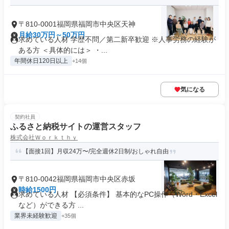
〒810-0001福岡県福岡市中央区天神
月給30万円～50万円
求めている人材 学歴不問／第二新卒歓迎 ※人事労務の経験が
ある方 ＜具体的には＞ ・...
年間休日120日以上
+14個
気になる
契約社員
ふるさと納税サイトの運営スタッフ
株式会社Ｗｏｒｋｔｈｙ
【面接1回】月収24万〜/完全週休2日制/おしゃれ自由
〒810-0042福岡県福岡市中央区赤坂
時給1500円
求めている人材 【必須条件】 基本的なPC操作（Word・Excel
など）ができる方 ...
業界未経験歓迎
+35個