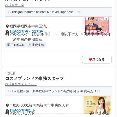
株式会社一楽
This job requires at least N2 level Japanese ...
福岡県福岡市中央区清川
月給22万円～23万円
求める人材: 【必須条件】 ・35歳以下の方 ※例外事由3号のイ
（若年層の長期勤続...
即日勤務OK
交通費支給
気になる
正社員
コスメブランドの事務スタッフ
株式会社エイチフォー
⭐未経験＆第二新卒歓迎🌸ブランドの魅力を発信♪⏩️賞与あり
〒810-0001福岡県福岡市中央区天神
月給22万円以上
求めている人材 ========================= 要PC基本操