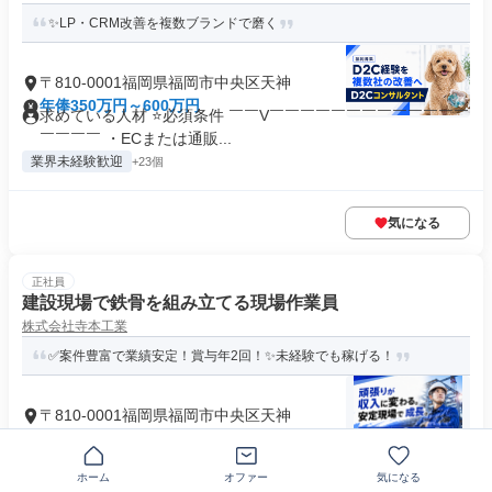
✨LP・CRM改善を複数ブランドで磨く
〒810-0001福岡県福岡市中央区天神
年俸350万円～600万円
求めている人材 ⭐必須条件 ￣￣V￣￣￣￣￣￣￣￣￣￣￣￣￣
￣￣￣￣ ・ECまたは通販...
業界未経験歓迎
+23個
気になる
正社員
建設現場で鉄骨を組み立てる現場作業員
株式会社寺本工業
✅案件豊富で業績安定！賞与年2回！✨未経験でも稼げる！
〒810-0001福岡県福岡市中央区天神
月給27万5000円～45万円
求めている人材 ＼ 実務未経験OK◎人物重視の採用です ／
『学歴に自信がない』 『...
ホーム
オファー
気になる