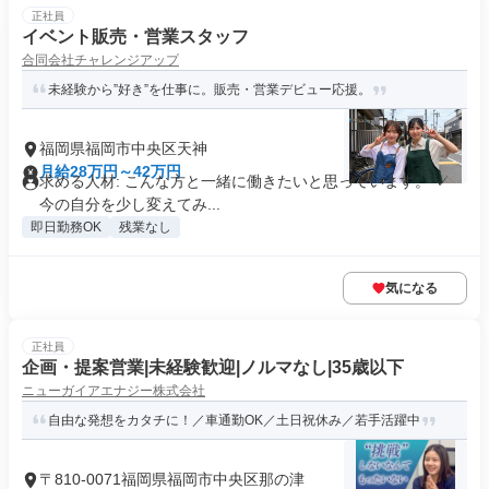
正社員
イベント販売・営業スタッフ
合同会社チャレンジアップ
未経験から”好き”を仕事に。販売・営業デビュー応援。
福岡県福岡市中央区天神
月給28万円～42万円
求める人材: こんな方と一緒に働きたいと思っています。 ✓
今の自分を少し変えてみ...
即日勤務OK
残業なし
気になる
正社員
企画・提案営業|未経験歓迎|ノルマなし|35歳以下
ニューガイアエナジー株式会社
自由な発想をカタチに！／車通勤OK／土日祝休み／若手活躍中
〒810-0071福岡県福岡市中央区那の津