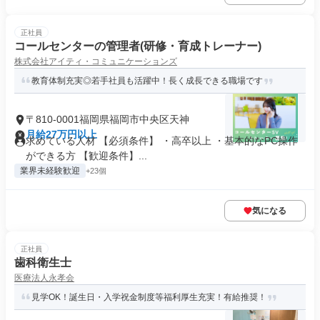
正社員
コールセンターの管理者(研修・育成トレーナー)
株式会社アイティ・コミュニケーションズ
教育体制充実◎若手社員も活躍中！長く成長できる職場です
〒810-0001福岡県福岡市中央区天神
月給27万円以上
求めている人材 【必須条件】 ・高卒以上 ・基本的なPC操作
ができる方 【歓迎条件】...
業界未経験歓迎
+23個
気になる
正社員
歯科衛生士
医療法人永孝会
見学OK！誕生日・入学祝金制度等福利厚生充実！有給推奨！