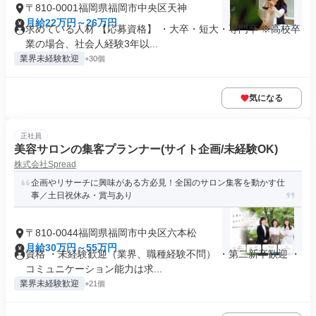
〒810-0001福岡県福岡市中央区天神
月給22万円～26万円
求めている人材 【応募資格】 ・大卒・短大・専門卒 ※高校卒
業の場合、社会人経験3年以...
業界未経験歓迎
+30個
気になる
正社員
美容サロンの集客プランナー(サイト企画/未経験OK)
株式会社Spread
企画やリサーチに興味がある方必見！全国のサロン集客を動かす仕
事／土日祝休み・賞与あり
〒810-0044福岡県福岡市中央区六本松
月給30万円～55万円
資格 ・未経験歓迎（業界、職種経験不問） ・第二新卒歓迎 ・
コミュニケーション能力は求...
業界未経験歓迎
+21個