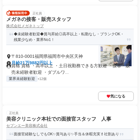
正社員
メガネの接客・販売スタッフ
株式会社メガネトップ
◆未経験者歓迎◆賞与昇給◎高卒以上・転勤なし・ブランクOK・
残業少なめ・業界No1！
〒810-0001福岡県福岡市中央区天神
月給21万9882円以上
資格 資格 ・高卒以上 ・土日祝勤務できる方歓迎 ・接客・販
売未経験者歓迎 ・ダブルワ...
業界未経験歓迎
+12個
気になる
正社員
美容クリニック本社での面接官スタッフ 人事
セブンエー美容株式会社
面接官経験なしでもOK✨賞与あり✨手当＆休暇充実💄社割あり