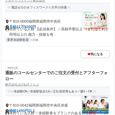
アルティウスリンク株式会社
電話ゼロのオフィスワーク☆大手の待遇
〒810-0000福岡県福岡市中央区
月給21万9200円
求めている人材 【必須条件】 ✅高校卒業以上 （またはこれと
同等以上の 能力・技能を有...
業界未経験歓迎
+32個
気になる
契約社員
通販のコールセンターでのご注文の受付とアフターフォ
ロー
株式会社はぴねすくらぶ
✅未経験OK✅赤坂駅徒歩1分✅正社員登用もあり✅週3～OK
〒810-0042福岡県福岡市中央区赤坂
時給1450円以上
求めている人材 ✅未経験者＆ブランクのある方も歓迎！ ✅20