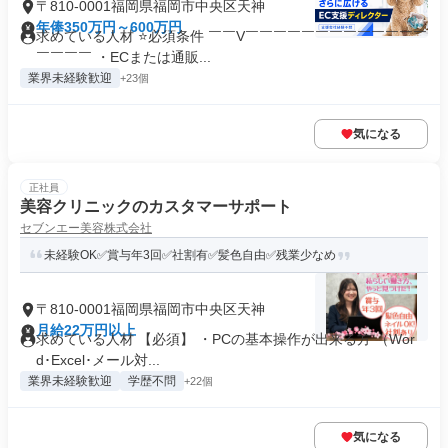
〒810-0001福岡県福岡市中央区天神
年俸350万円～600万円
求めている人材 ⭐必須条件 ￣￣V￣￣￣￣￣￣￣￣￣￣￣￣￣
￣￣￣￣ ・ECまたは通販...
業界未経験歓迎
+23個
気になる
正社員
美容クリニックのカスタマーサポート
セブンエー美容株式会社
未経験OK✅️賞与年3回✅️社割有✅️髪色自由✅️残業少なめ
〒810-0001福岡県福岡市中央区天神
月給22万円以上
求めている人材 【必須】 ・PCの基本操作が出来る方 （Wor
d･Excel･メール対...
業界未経験歓迎
学歴不問
+22個
気になる