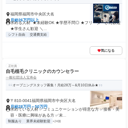
福岡県福岡市中央区大名
月給26万円以上
求める人材: ★未経験OK ★学歴不問◎ ★フリーターさん歓迎
★学生さん歓迎 ＼...
シフト自由
交通費支給
気になる
正社員
自毛植毛クリニックのカウンセラー
一般社団法人宝寿会
オープニングスタッフ募集！月給28万～&月10日休み★
〒810-0041福岡県福岡市中央区大名
月給28万円～50万円
求めている人材 ✅コミュニケーションが得意な方 ✅接客・美
容・医療に興味がある方 ✅未...
制服あり
業界未経験歓迎
+24個