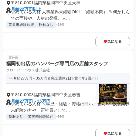
〒810-0001福岡県福岡市中央区天神
月給22万円以上
求めている人材 人事業界未経験OK！（経験不問） ※何かしら
での面接や、人材の発掘、人...
業界未経験歓迎
転勤なし
+18個
気になる
正社員
福岡初出店のハンバーグ専門店の店舗スタッフ
クローバーハウス株式会社
月給27万円～35万円＆完全週休2日✨賞与年2回✅
〒810-0003福岡県福岡市中央区春吉
月給27万円～35万円
求めている人材 ＼学歴・経験・資格は問いません❗／ 飲食業界
未経験の方や、正社員として...
制服あり
業界未経験歓迎
+36個
気になる