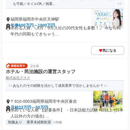
も可能／ネイルOK／残業...
福岡県福岡市中央区天神駅
年俸600万円～1000万円
求める人材: ＼8月・9月入社の20代女性も多数！／ 今なら同
年代の同期もできちゃう...
気になる
正社員
ホテル・民泊施設の運営スタッフ
株式会社グスク
あなたのその経験を活かして成長業界で活かしませんか？
〒810-0003福岡県福岡市中央区春吉
月給23万円～50万円
求めている人材 【必要条件】 ・日本語能力試験 N2以上 (日本
人以外の方の場合) ...
制服あり
業界未経験歓迎
+35個