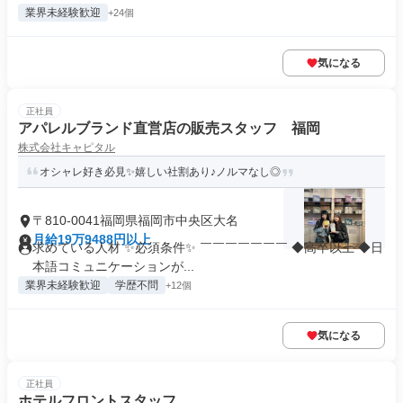
業界未経験歓迎
+24個
気になる
正社員
アパレルブランド直営店の販売スタッフ 福岡
株式会社キャピタル
オシャレ好き必見✨嬉しい社割あり♪ノルマなし◎
〒810-0041福岡県福岡市中央区大名
月給19万9488円以上
求めている人材 ✨必須条件✨ ￣￣￣￣￣￣￣ ◆高卒以上 ◆日
本語コミュニケーションが...
業界未経験歓迎
学歴不問
+12個
気になる
正社員
ホテルフロントスタッフ