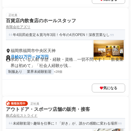
正社員
百貨店内飲食店のホールスタッフ
有限会社アズリ
年4回昇給査定＆賞与年3回！今年の4月OPEN！深夜営業なし
福岡県福岡市中央区天神
月給21万円～26万円
求めている人材 学歴・経験・資格…一切不問です！ 「飲食業
界は初めて」「社会人経験が浅...
制服あり
業界未経験歓迎
+28個
気になる
正社員
アウトドア・スポーツ店舗の販売・接客
株式会社ストライド
未経験歓迎✨趣味を仕事に！「好き」が、誰かの感動に変わる場所