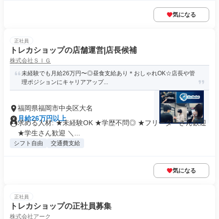
気になる
正社員
トレカショップの店舗運営|店長候補
株式会社ＳＩＧ
未経験でも月給26万円〜◎昼食支給あり＊おしゃれOK☆店長や管
理ポジションにキャリアアップ...
福岡県福岡市中央区大名
月給26万円以上
求める人材: ★未経験OK ★学歴不問◎ ★フリーターさん歓迎
★学生さん歓迎 ＼...
シフト自由
交通費支給
気になる
正社員
トレカショップの正社員募集
株式会社アーク