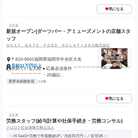
気になる
正社員
新規オープン|ダーツバー・アミューズメントの店舗スタ
ッフ
ＮＥＸＴ ＧＡＴＥ ＦＯＯＤ ＲＥＬＡＴＩＯＮＳ株式会社
〒810-0041福岡県福岡市中央区大名
月給31万円以上
求めている人材 ● 応募必須条件 ￣￣￣￣￣￣￣￣￣￣￣￣￣
￣￣￣￣￣￣￣ ・20歳以...
業界未経験歓迎
+11個
気になる
正社員
労務スタッフ(給与計算や社保手続き・労務コンサル)
クロロク社会保険労務士法人
AI SaaS×労務で市場価値UP／月給30万円～／在宅OK