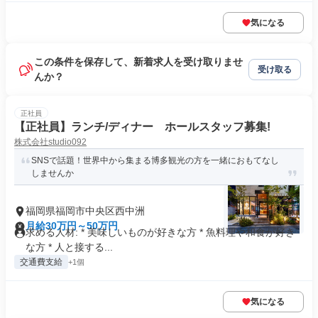
気になる
この条件を保存して、新着求人を受け取りませ
受け取る
んか？
正社員
【正社員】ランチ/ディナー ホールスタッフ募集!
株式会社studio092
SNSで話題！世界中から集まる博多観光の方を一緒におもてなし
しませんか
福岡県福岡市中央区西中洲
月給30万円～50万円
求める人材: * 美味しいものが好きな方 * 魚料理や和食が好き
な方 * 人と接する...
交通費支給
+1個
気になる