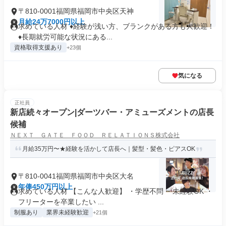
〒810-0001福岡県福岡市中央区天神
月給24万7000円以上
求めている人材 ♦経験が浅い方、ブランクがある方も大歓迎！
♦長期就労可能な状況にある...
資格取得支援あり
+23個
気になる
正社員
新店続々オープン|ダーツバー・アミューズメントの店長
候補
ＮＥＸＴ ＧＡＴＥ ＦＯＯＤ ＲＥＬＡＴＩＯＮＳ株式会社
月給35万円〜★経験を活かして店長へ｜髪型・髪色・ピアスOK
〒810-0041福岡県福岡市中央区大名
年俸450万円以上
求めている人材 【こんな人歓迎】 ・学歴不問 ・未経験OK ・
フリーターを卒業したい ...
制服あり
業界未経験歓迎
+21個