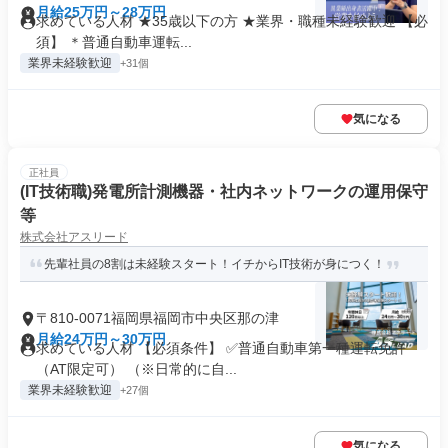
月給25万円～28万円
求めている人材 ★35歳以下の方 ★業界・職種未経験歓迎 【必
須】 ＊普通自動車運転...
業界未経験歓迎
+31個
気になる
正社員
(IT技術職)発電所計測機器・社内ネットワークの運用保守
等
株式会社アスリード
先輩社員の8割は未経験スタート！イチからIT技術が身につく！
〒810-0071福岡県福岡市中央区那の津
月給24万円～30万円
求めている人材 【必須条件】 ✅普通自動車第一種運転免許
（AT限定可） （※日常的に自...
業界未経験歓迎
+27個
気になる