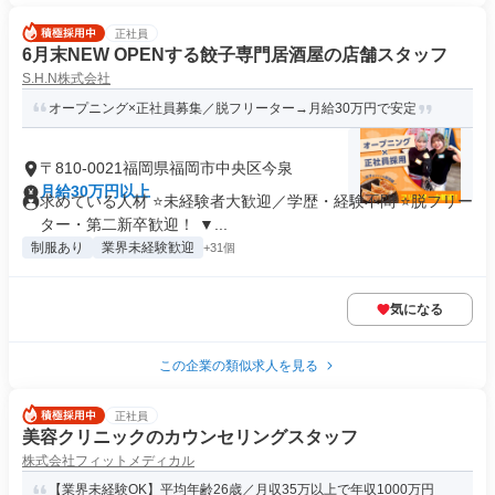
正社員
6月末NEW OPENする餃子専門居酒屋の店舗スタッフ
S.H.N株式会社
オープニング×正社員募集／脱フリーター→月給30万円で安定
〒810-0021福岡県福岡市中央区今泉
月給30万円以上
求めている人材 ⭐未経験者大歓迎／学歴・経験不問 ⭐脱フリー
ター・第二新卒歓迎！ ▼...
制服あり
業界未経験歓迎
+31個
気になる
この企業の類似求人を見る
正社員
美容クリニックのカウンセリングスタッフ
株式会社フィットメディカル
【業界未経験OK】平均年齢26歳／月収35万以上で年収1000万円