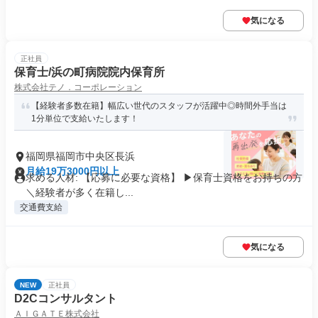
気になる
正社員
保育士/浜の町病院院内保育所
株式会社テノ．コーポレーション
【経験者多数在籍】幅広い世代のスタッフが活躍中◎時間外手当は
1分単位で支給いたします！
福岡県福岡市中央区長浜
月給19万3000円以上
求める人材: 【応募に必要な資格】 ▶保育士資格をお持ちの方
＼経験者が多く在籍し...
交通費支給
気になる
NEW
正社員
D2Cコンサルタント
ＡＩＧＡＴＥ株式会社