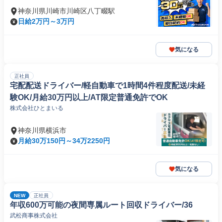
神奈川県川崎市川崎区八丁畷駅
日給2万円～3万円
気になる
正社員
宅配配送ドライバー/軽自動車で1時間4件程度配送/未経
験OK/月給30万円以上/AT限定普通免許でOK
株式会社ひとまいる
神奈川県横浜市
月給30万150円～34万2250円
気になる
NEW
正社員
年収600万可能の夜間専属ルート回収ドライバー/36
武松商事株式会社