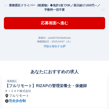
業務委託ドライバー（軽貨物）◆免許1枚でOK／高日給17,000円～／
手数料一切不要
応募画面へ進む
原稿ID：
a2b6676434b60a6c
掲載開始日：
2025/10/07（火）
問題を報告する
あなたにおすすめの求人
業務委託
【フルリモート】RIZAPの管理栄養士・保健師
ＲＩＺＡＰ株式会社
フルリモート
完全歩合制