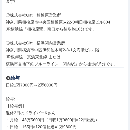
ます/

◎株式会社Gift　相模原営業所

神奈川県相模原市中央区相模原6-22-9朝日相模原ビル604

JR横浜線「相模原駅」南口から徒歩約10分です。

◎株式会社Gift　横浜関内営業所

神奈川県横浜市中区伊勢佐木町2-8-1文海堂ビル1階

JR根岸線・京浜東北線 または 

横浜市営地下鉄ブルーライン「関内駅」から徒歩約5分です。
給与
日給1万7000円～2万8000円

給与: 

【給与例】

週休2日のドライバーKさん

・月給：43万5600円（日収1万9800円×22日出勤）

・日給：165円×120個配達=1万9800円
