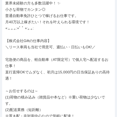
業界未経験の方も多数活躍中！ ✨️

小さな荷物でカンタン◎ 

普通自動車免許ひとつで稼げるお仕事です。 

月40万以上稼ぎたい！それを叶えられる環境です！ 

+:｡.｡.｡:+ﾟ ﾟ +:｡.｡: 

【株式会社Giftの仕事内容】

＼リース車両も当社で用意可、週払い・日払いもOK!／

宅急便の商品を、軽自動車（AT限定可）で個人宅へ配送するお
仕事！

直行直帰OKでムダなく、初月は15,000円の日当保証ありの高待
遇！

～お任せするのは～

(1)荷物の積み込み（雑貨品や本など）※重い荷物は少ないで
す。

(2)配送業務（短距離）

※置き配・非対面中心なので気軽に配達！
