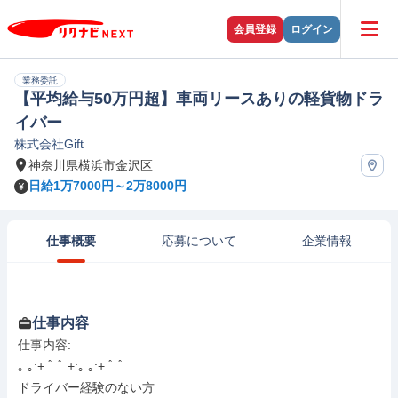
会員登録
ログイン
業務委託
【平均給与50万円超】車両リースありの軽貨物ドラ
イバー
株式会社Gift
神奈川県横浜市金沢区
日給1万7000円～2万8000円
仕事概要
応募について
企業情報
仕事内容
仕事内容: 

｡.｡:+ ﾟ ﾟ +:｡.｡:+ ﾟ ﾟ 

ドライバー経験のない方 
