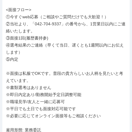
<面接フロー>

①今すぐweb応募（ご相談やご質問だけでも大歓迎！）

②当社より、「042-704-9337」の番号から、1営業日以内にご連
絡いたします。

③面接1回(履歴書持参)

④選考結果のご連絡（早くて当日、遅くとも1週間以内にお伝え
します）

⑤内定

※面接は私服でOKです。普段の貴方らしいお人柄を見たいと考
えています。

※書類選考はありません

※即日内定あり/勤務開始予定日調整可能

※職場見学/友人と一緒に応募可

※平日でも土日でも面接対応可能です

※必要に応じてオンライン⾯接等もご相談ください

雇用形態: 業務委託
