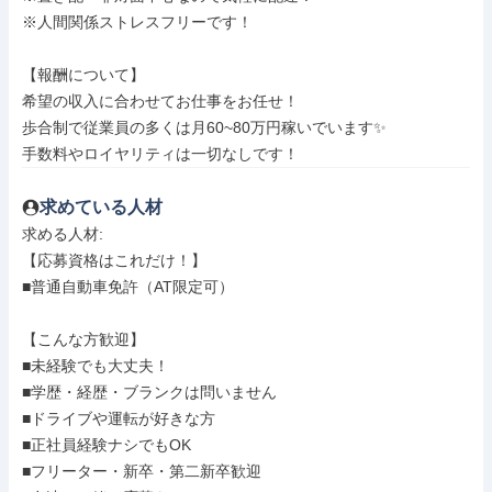
※人間関係ストレスフリーです！

【報酬について】

希望の収入に合わせてお仕事をお任せ！

歩合制で従業員の多くは月60~80万円稼いでいます✨️

手数料やロイヤリティは一切なしです！
求めている人材
求める人材: 

【応募資格はこれだけ！】

■普通自動車免許（AT限定可）

【こんな方歓迎】

■未経験でも大丈夫！

■学歴・経歴・ブランクは問いません

■ドライブや運転が好きな方

■正社員経験ナシでもOK

■フリーター・新卒・第二新卒歓迎
