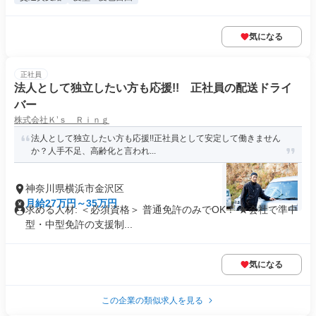
気になる
正社員
法人として独立したい方も応援!! 正社員の配送ドライ
バー
株式会社Ｋ’ｓ Ｒｉｎｇ
法人として独立したい方も応援!!正社員として安定して働きません
か？人手不足、高齢化と言われ...
神奈川県横浜市金沢区
月給27万円～35万円
求める人材: ＜必須資格＞ 普通免許のみでOK！ ★会社で準中
型・中型免許の支援制...
気になる
この企業の類似求人を見る