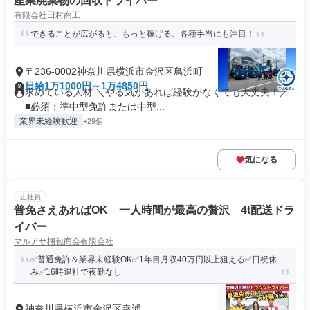
産業廃棄物の回収ドライバー
有限会社田村商工
できることが広がると、もっと稼げる。各種手当にも注目！
〒236-0002神奈川県横浜市金沢区鳥浜町
日給1万1000円～1万4850円
求めている人材 ＼やる気があれば経験がなくても大丈夫！／
■必須：準中型免許または中型...
業界未経験歓迎
+29個
気になる
正社員
普免さえあればOK 一人時間が最高の贅沢 4t配送ドラ
イバー
マルアサ梱包商会有限会社
✅普通免許＆業界未経験OK✅1年目月収40万円以上狙える✅日祝休
み✅16時退社で夜勤なし
神奈川県横浜市金沢区幸浦