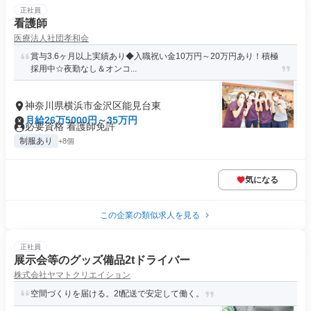
正社員
看護師
医療法人社団孝和会
賞与3.6ヶ月以上実績あり◆入職祝い金10万円～20万円あり！積極
採用中☆夜勤なし＆オンコ...
神奈川県横浜市金沢区能見台東
月給26万5000円～35万円
必要資格 看護師免許
制服あり
+8個
気になる
この企業の類似求人を見る
正社員
展示会等のグッズ備品2tドライバー
株式会社ヤマトクリエイション
空間づくりを届ける。2t配送で安定して働く。