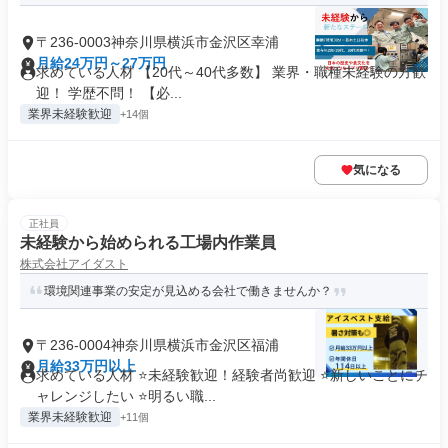
〒236-0003神奈川県横浜市金沢区幸浦
月給24万円～27万円
求めている人材 【20代～40代多数】 業界・職種未経験の方歓
迎！ 学歴不問！ 【必...
業界未経験歓迎
+14個
気になる
正社員
未経験から始められる工場内作業員
株式会社アイダスト
環境関連事業の安定が見込める会社で働きませんか？
〒236-0004神奈川県横浜市金沢区福浦
月給33万円以上
求めている人材 ⭐未経験歓迎！経験者尚歓迎 ⭐新しいことにチ
ャレンジしたい ⭐明るい職...
業界未経験歓迎
+11個