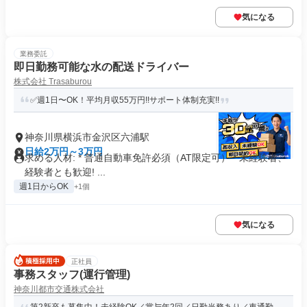
気になる
業務委託
即日勤務可能な水の配送ドライバー
株式会社 Trasaburou
✅週1日〜OK！平均月収55万円!!サポート体制充実!!
神奈川県横浜市金沢区六浦駅
日給2万円～3万円
求める人材: * 普通自動車免許必須（AT限定可） * 未経験者、
経験者とも歓迎! ...
週1日からOK
+1個
気になる
正社員
事務スタッフ(運行管理)
神奈川都市交通株式会社