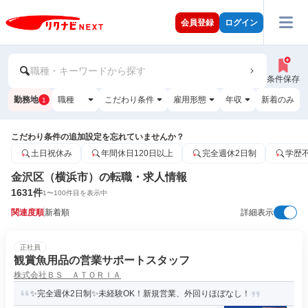
会員登録
ログイン
職種・キーワードから探す
条件保存
勤務地
職種
こだわり条件
雇用形態
年収
新着のみ
1
こだわり条件の追加設定を忘れていませんか？
土日祝休み
年間休日120日以上
完全週休2日制
学歴
金沢区（横浜市）の転職・求人情報
1631
件
1
〜
100
件目を表示中
関連度順
新着順
詳細表示
正社員
観賞魚用品の営業サポートスタッフ
株式会社ＢＳ ＡＴＯＲＩＡ
✨完全週休2日制✨未経験OK！新規営業、外回りほぼなし！