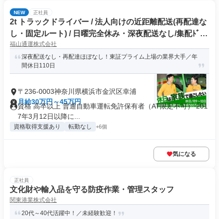
NEW
正社員
2t トラックドライバー / 法人向けの近距離配送(再配達な
し・固定ルート) / 日曜完全休み・深夜配送なし/集配ﾄﾞﾗｲ
福山通運株式会社
ﾊﾞｰ2t(正社員)
深夜配送なし・再配達ほぼなし！東証プライム上場の業界大手／年
間休日110日
〒236-0003神奈川県横浜市金沢区幸浦
月給30万円～45万円
資格 高卒以上 普通自動車運転免許保有者（AT限定不可） 201
7年3月12日以降に...
資格取得支援あり
転勤なし
+6個
気になる
正社員
文化財や輸入品を守る防疫作業・管理スタッフ
関東港業株式会社
20代～40代活躍中！／未経験歓迎！