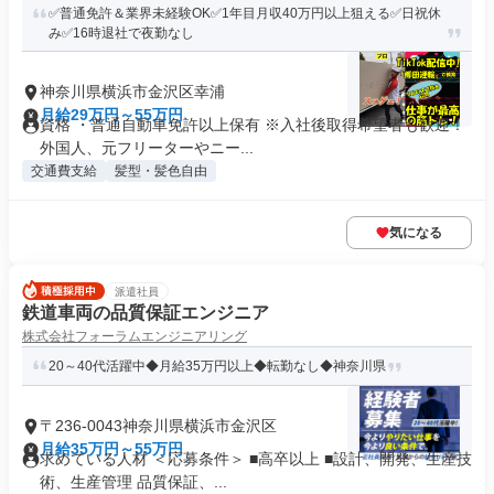
✅普通免許＆業界未経験OK✅1年目月収40万円以上狙える✅日祝休
み✅16時退社で夜勤なし
神奈川県横浜市金沢区幸浦
月給29万円～55万円
資格 ・普通自動車免許以上保有 ※入社後取得希望者も歓迎！
外国人、元フリーターやニー...
交通費支給
髪型・髪色自由
気になる
派遣社員
鉄道車両の品質保証エンジニア
株式会社フォーラムエンジニアリング
20～40代活躍中◆月給35万円以上◆転勤なし◆神奈川県
〒236-0043神奈川県横浜市金沢区
月給35万円～55万円
求めている人材 ＜応募条件＞ ■高卒以上 ■設計、開発、生産技
術、生産管理 品質保証、...