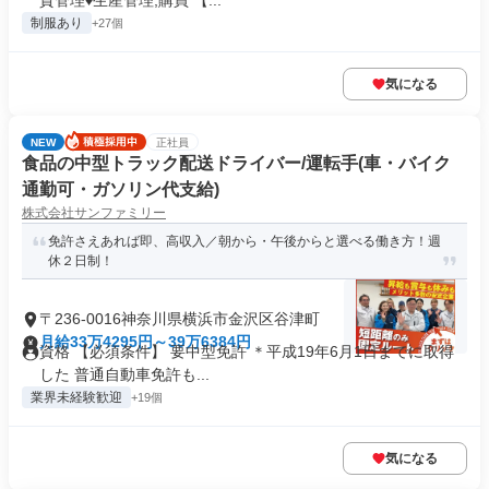
質管理♦生産管理,購買 【...
制服あり
+27個
気になる
NEW
正社員
食品の中型トラック配送ドライバー/運転手(車・バイク
通勤可・ガソリン代支給)
株式会社サンファミリー
免許さえあれば即、高収入／朝から・午後からと選べる働き方！週
休２日制！
〒236-0016神奈川県横浜市金沢区谷津町
月給33万4295円～39万6384円
資格 【必須条件】 要中型免許 ＊平成19年6月1日までに取得
した 普通自動車免許も...
業界未経験歓迎
+19個
気になる