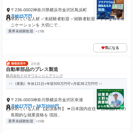
〒236-0002神奈川県横浜市金沢区鳥浜町
月給25万円
求めている人材 ✅未経験者歓迎 ✅経験者歓迎 ✅丁寧なコミュ
ニケーションを 大切にで...
業界未経験歓迎
+13個
気になる
正社員
自動車部品のプレス製造
株式会社クロサワエンジニアリング
《夜勤》年休121日⭐年収500万円可⭐月収38.2万円可
〒236-0003神奈川県横浜市金沢区幸浦
月給27万円～38万2000円
求めている人材 【必須条件】 ⏩日本国内在住 ⏩日本国内での
長期的な就業資格を 現段...
業界未経験歓迎
+19個