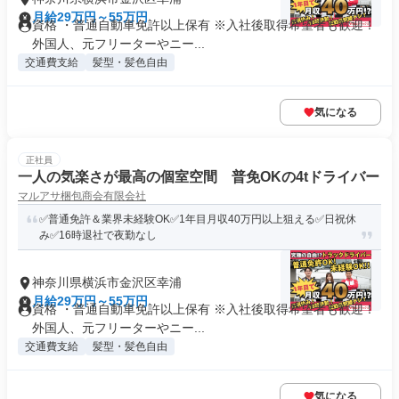
月給29万円～55万円
資格 ・普通自動車免許以上保有 ※入社後取得希望者も歓迎！
外国人、元フリーターやニー...
交通費支給
髪型・髪色自由
気になる
正社員
一人の気楽さが最高の個室空間 普免OKの4tドライバー
マルアサ梱包商会有限会社
✅普通免許＆業界未経験OK✅1年目月収40万円以上狙える✅日祝休
み✅16時退社で夜勤なし
神奈川県横浜市金沢区幸浦
月給29万円～55万円
資格 ・普通自動車免許以上保有 ※入社後取得希望者も歓迎！
外国人、元フリーターやニー...
交通費支給
髪型・髪色自由
気になる