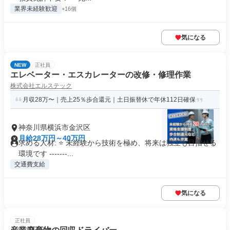
業界未経験歓迎
+16個
気になる
NEW
正社員
エレベーター・エスカレーターの改修・修理作業
株式会社エルステック
⽉収28万〜｜売上25％歩合還元｜⼟⽇振替休で年休112⽇確保
神奈川県横浜市金沢区
月給28万円～40万円
求める人材: ⭐ 未経験から技術を極め、将来は独立も目指せる
環境です -------...
交通費支給
気になる
正社員