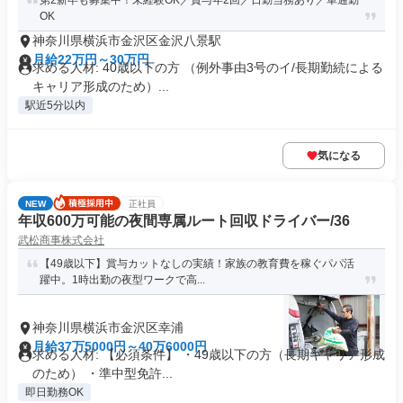
第2新卒も募集中！未経験OK／賞与年2回／日勤当務あり／車通勤
OK
神奈川県横浜市金沢区金沢八景駅
月給22万円～30万円
求める人材: 40歳以下の方 （例外事由3号のイ/長期勤続による
キャリア形成のため）...
駅近5分以内
気になる
NEW
正社員
年収600万可能の夜間専属ルート回収ドライバー/36
武松商事株式会社
【49歳以下】賞与カットなしの実績！家族の教育費を稼ぐパパ活
躍中。1時出勤の夜型ワークで高...
神奈川県横浜市金沢区幸浦
月給37万5000円～40万6000円
求める人材: 【必須条件】 ・49歳以下の方（長期キャリア形成
のため） ・準中型免許...
即日勤務OK