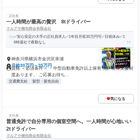
正社員
一人時間が最高の贅沢 8tドライバー
マルアサ梱包商会有限会社
✅安心安定の大手の正社員求人✅1年目月収30万円可✅日祝休み✅1
6時退社で夜勤なし
神奈川県横浜市金沢区幸浦
月給30万円～35万円
資格 ＜必須条件＞ ・中型自動車免許以上保有 免許取得支援制
度あります。 ご応募お待ち...
交通費支給
髪型・髪色自由
気になる
正社員
普通免許で自分専用の個室空間へ。一人時間が心地いい
2tドライバー
マルアサ梱包商会有限会社