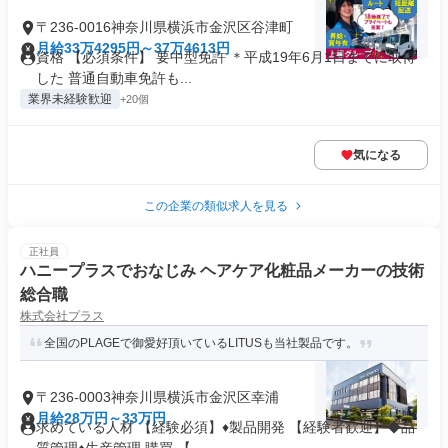
〒236-0016神奈川県横浜市金沢区谷津町
月給33万4295円～37万4613円
資格 【必須条件】 要中型免許 ＊平成19年6月1日までに取得
した 普通自動車免許も...
業界未経験歓迎
+20個
気になる
この企業の類似求人を見る
正社員
ハニープラスでおなじみ ヘアケア化粧品メーカーの技術
総合職
株式会社プラス
全国のPLAGEで御愛好頂いているLITUSも当社製品です。
〒236-0003神奈川県横浜市金沢区幸浦
月給28万円～33万円
求めている人材 【経験必須】♦製品開発 【経験者歓迎】◆品