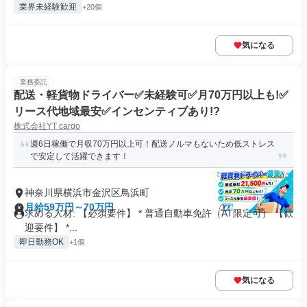
業界未経験歓迎
+20個
気になる
業務委託
配送・軽貨物ドライバー✅未経験可✅月70万円以上も!✅
リース代地域最安✅インセンティブあり!?
株式会社YT cargo
週6日稼働で月収70万円以上可！配送ノルマもないため低ストレス
で安定して活躍できます！
神奈川県横浜市金沢区鳥浜町
月給59万円～70万円
求める人材: 【必須要件】 * 普通自動車免許（AT限定可） 【歓
迎要件】 *...
即日勤務OK
+1個
気になる