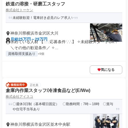
鉄道の溶接・研磨工スタッフ
株式会社トーケン
未経験歓迎！電車好き必見のレア求人✨
神奈川県横浜市金沢区大川
月給25万円～29万円
求めている人材 【∴∵応募条件∵∴】 ✧未経験スタートOK！
＼その他の歓迎条件／ ✧...
資格取得支援あり
+9個
気になる
正社員
倉庫内作業スタッフ/冷凍食品など(E/Ww)
株式会社アイスコ
〇週休3日制（基本曜日固定） 〇勤務時間：7時～18時 〇賞与
や住宅手当等あり
神奈川県横浜市金沢区並木中央駅