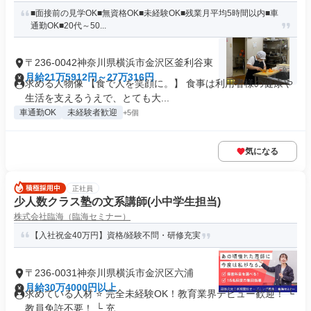
■面接前の見学OK■無資格OK■未経験OK■残業月平均5時間以内■車
通勤OK■20代～50...
〒236-0042神奈川県横浜市金沢区釜利谷東
月給21万5912円～27万316円
求める人物像 【食で人を笑顔に。】 食事は利用者様の健康や
生活を支えるうえで、とても大...
車通勤OK
未経験者歓迎
+5個
気になる
正社員
少人数クラス塾の文系講師(小中学生担当)
株式会社臨海（臨海セミナー）
【入社祝金40万円】資格/経験不問・研修充実
〒236-0031神奈川県横浜市金沢区六浦
月給30万4000円以上
求めている人材 ⭐ 完全未経験OK！教育業界デビュー歓迎！ └
教員免許不要！ └ 充...