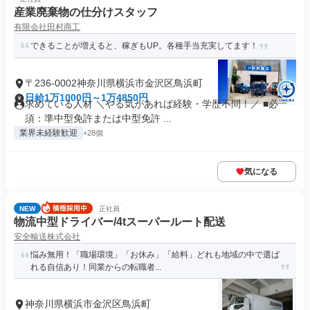
産業廃棄物の仕分けスタッフ
有限会社田村商工
できることが増えると、稼ぎもUP。各種手当充実してます！
〒236-0002神奈川県横浜市金沢区鳥浜町
日給1万1000円～1万4850円
求めている人材 ＼やる気があれば経験・学歴不問！／ ■必
須：準中型免許または中型免許 ...
業界未経験歓迎
+28個
気になる
NEW
正社員
物流中型ドライバー/4tスーパールート配送
安全輸送株式会社
悩み無用！「職場環境」「お休み」「給料」どれも地域の中で選ば
れる自信あり！同業からの転職者...
神奈川県横浜市金沢区鳥浜町