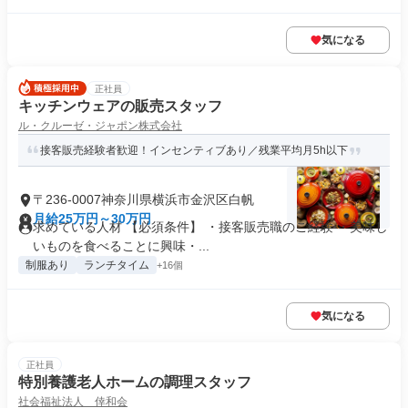
気になる
正社員
キッチンウェアの販売スタッフ
ル・クルーゼ・ジャポン株式会社
接客販売経験者歓迎！インセンティブあり／残業平均月5h以下
〒236-0007神奈川県横浜市金沢区白帆
月給25万円～30万円
求めている人材 【必須条件】 ・接客販売職のご経験 ・美味し
いものを食べることに興味・...
制服あり
ランチタイム
+16個
気になる
正社員
特別養護老人ホームの調理スタッフ
社会福祉法人 倖和会