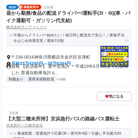
NEW
正社員
昼から勤務/食品の配送ドライバー/運転手(3t・4t)(車・バ
イク通勤可・ガソリン代支給)
株式会社サンファミリー
午後からドライバー始めたい！毎日同じ配送先で安心！／家族手当
をはじめ待遇充実／週休2日制
〒236-0016神奈川県横浜市金沢区谷津町
月給33万4295円～39万6384円
資格 【必須条件】 要中型免許 ＊平成19年6月1日までに取得
した 普通自動車免許も...
制服あり
業界未経験歓迎
+19個
気になる
正社員
【大型二種未所持】京浜急行バスの路線バス運転士
京浜急行バス株式会社
＜養成制度：普通免許で応募OK＞賞与年4回！引越し手当最大65