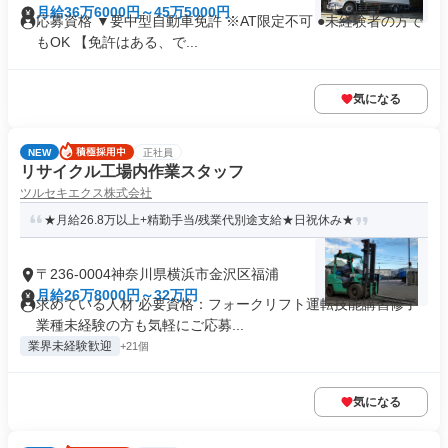
月給36万6000円～45万5000円
応募資格 ▼要中型自動車免許 ※AT限定不可 ●未経験者の方で
もOK 【免許はある、で...
気になる
NEW
正社員
リサイクル工場内作業スタッフ
ツルセキエクス株式会社
★月給26.8万以上+精勤手当/残業代別途支給★日祝休み★
〒236-0004神奈川県横浜市金沢区福浦
月給26万8000円～32万円
求めている人材 必要資格：フォークリフト運転技能講習修了
業種未経験の方も気軽にご応募...
業界未経験歓迎
+21個
気になる