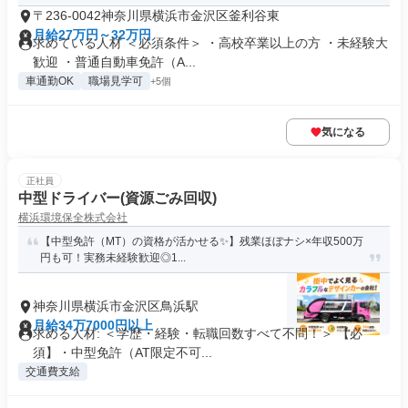
〒236-0042神奈川県横浜市金沢区釜利谷東
月給27万円～32万円
求めている人材 ＜必須条件＞ ・高校卒業以上の方 ・未経験大
歓迎 ・普通自動車免許（A...
車通勤OK
職場見学可
+5個
気になる
正社員
中型ドライバー(資源ごみ回収)
横浜環境保全株式会社
【中型免許（MT）の資格が活かせる✨】残業ほぼナシ×年収500万
円も可！実務未経験歓迎◎1...
神奈川県横浜市金沢区鳥浜駅
月給34万7000円以上
求める人材: ＜学歴・経験・転職回数すべて不問！＞ 【必
須】・中型免許（AT限定不可...
交通費支給