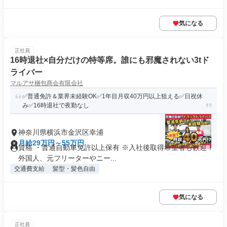
気になる
正社員
16時退社×自分だけの特等席。誰にも邪魔されない3tド
ライバー
マルアサ梱包商会有限会社
✅普通免許＆業界未経験OK✅1年目月収40万円以上狙える✅日祝休
み✅16時退社で夜勤なし
神奈川県横浜市金沢区幸浦
月給29万円～55万円
資格 ・普通自動車免許以上保有 ※入社後取得希望者も歓迎！
外国人、元フリーターやニー...
交通費支給
髪型・髪色自由
気になる
正社員