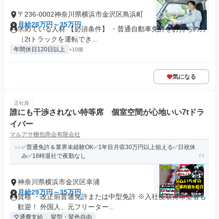
〒236-0002神奈川県横浜市金沢区鳥浜町
月給28万円～35万円
求めている人材 【必須条件】 ・普通自動車免許をお持ちの方
（2tトラックを運転でき...
年間休日120日以上
+10個
気になる
正社員
誰にも干渉されない特等席 個室空間が心地いい7tドラ
イバー
マルアサ梱包商会有限会社
✅普通免許＆業界未経験OK✅1年目月収30万円以上狙える✅日祝休
み✅16時退社で夜勤なし
神奈川県横浜市金沢区幸浦
月給29万円～35万円
資格 ・改正前普通免許または中型免許 ※入社後取得希望者も
歓迎！ 外国人、元フリーター...
交通費支給
髪型・髪色自由