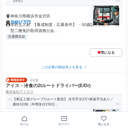
万円◎
神奈川県横浜市金沢区
月給27万円
求める人材: 【養成制度：応募条件】 ・50歳以下の方※ ・大
型二種免許取得資格があ...
交通費支給
気になる
この企業の類似求人を見る
正社員
アイス・冷食の2tルートドライバー(E/Dr)
株式会社アイスコ
【東証上場グループのルート配送】 住宅手当3万×家族手当あり／
週休3日制（年間休日158日...
神奈川県横浜市金沢区幸浦駅
ホーム
オファー
気になる
月給25万5150円