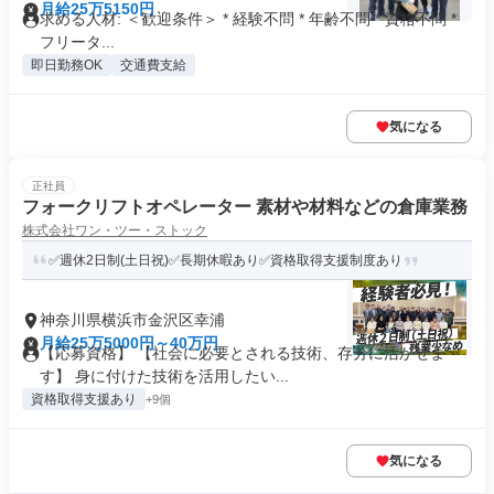
月給25万5150円
求める人材: ＜歓迎条件＞ * 経験不問 * 年齢不問 * 資格不問 *
フリータ...
即日勤務OK
交通費支給
気になる
正社員
フォークリフトオペレーター 素材や材料などの倉庫業務
株式会社ワン・ツー・ストック
✅週休2日制(土日祝)✅長期休暇あり✅資格取得支援制度あり
神奈川県横浜市金沢区幸浦
月給25万5000円～40万円
【応募資格】 【社会に必要とされる技術、存分に活かせま
す】 身に付けた技術を活用したい...
資格取得支援あり
+9個
気になる