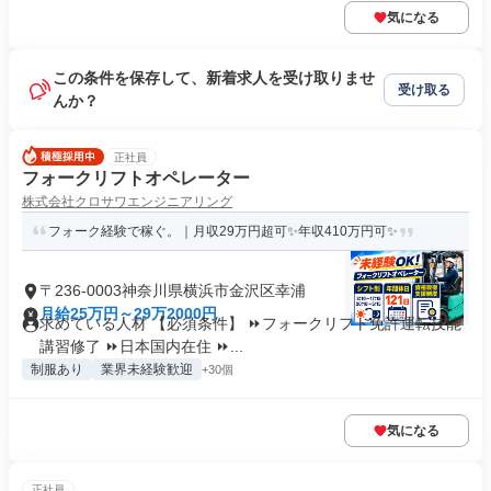
気になる
この条件を保存して、新着求人を受け取りませ
受け取る
んか？
正社員
フォークリフトオペレーター
株式会社クロサワエンジニアリング
フォーク経験で稼ぐ。｜月収29万円超可✨年収410万円可✨
〒236-0003神奈川県横浜市金沢区幸浦
月給25万円～29万2000円
求めている人材 【必須条件】 ⏩フォークリフト免許運転技能
講習修了 ⏩日本国内在住 ⏩...
制服あり
業界未経験歓迎
+30個
気になる
正社員