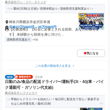
株式会社ワン・ツー・ストック
✅週休2日制(土日祝)✅長期休暇あり✅資格取得支援制度あり
神奈川県横浜市金沢区幸浦
月給23万5000円～30万5000円
【応募資格】 【社会に必要とされる技術、あなたに教えま
す】 未経験から技術を身に付けた...
資格取得支援あり
+8個
気になる
この企業の類似求人を見る
NEW
正社員
日勤のみ/食品の配送ドライバー/運転手(3t・4t)(車・バイ
ク通勤可・ガソリン代支給)
株式会社サンファミリー
早朝からドライバーを始めたい！毎日同じ配送先で安心／家族手当
をはじめ待遇充実／週休2日制