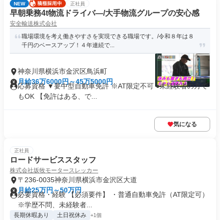
NEW
正社員
早朝乗務4t物流ドライバ―/大手物流グループの安心感
安全輸送株式会社
職場環境を考え働きやすさを実現できる職場です。/令和８年は８
千円のベースアップ！４年連続で...
神奈川県横浜市金沢区鳥浜町
月給36万6000円～45万5000円
応募資格 ▼要中型自動車免許 ※AT限定不可 ●未経験者の方で
もOK 【免許はある、で...
気になる
正社員
ロードサービススタッフ
株式会社坂牧モータースレッカー
〒236-0035神奈川県横浜市金沢区大道
月給25万円～50万円
必要資格・経験 【必須要件】 ・普通自動車免許（AT限定可）
※学歴不問、未経験者...
長期休暇あり
土日祝休み
+1個