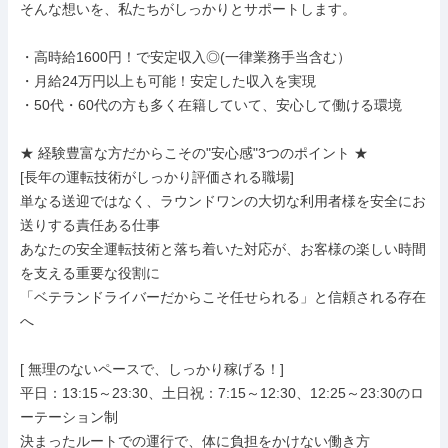
そんな想いを、私たちがしっかりとサポートします。

・高時給1600円！で安定収入◎(一律業務手当含む）

・月給24万円以上も可能！安定した収入を実現

・50代・60代の方も多く在籍していて、安心して働ける環境

★ 経験豊富な方だからこその"安心感"3つのポイント ★

[長年の運転技術がしっかり評価される職場]

単なる送迎ではなく、ラウンドワンの大切な利用者様を安全にお
送りする責任ある仕事

あなたの安全運転技術と落ち着いた対応が、お客様の楽しい時間
を支える重要な役割に

「ベテランドライバーだからこそ任せられる」と信頼される存在
へ

[ 無理のないペースで、しっかり稼げる！]

平日：13:15～23:30、土日祝：7:15～12:30、12:25～23:30のロ
ーテーション制

決まったルートでの運行で、体に負担をかけない働き方
