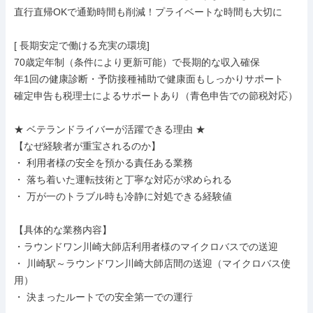
直行直帰OKで通勤時間も削減！プライベートな時間も大切に

[ 長期安定で働ける充実の環境]

70歳定年制（条件により更新可能）で長期的な収入確保

年1回の健康診断・予防接種補助で健康面もしっかりサポート

確定申告も税理士によるサポートあり（青色申告での節税対応）

★ ベテランドライバーが活躍できる理由 ★

【なぜ経験者が重宝されるのか】

・ 利用者様の安全を預かる責任ある業務

・ 落ち着いた運転技術と丁寧な対応が求められる

・ 万が一のトラブル時も冷静に対処できる経験値

【具体的な業務内容】

・ラウンドワン川崎大師店利用者様のマイクロバスでの送迎

・ 川崎駅～ラウンドワン川崎大師店間の送迎（マイクロバス使
用）

・ 決まったルートでの安全第一での運行
