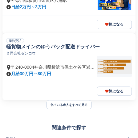
神奈川県横浜市金沢区六浦駅
日給2万円～3万円
気になる
業務委託
軽貨物メインのゆうパック配送ドライバー
合同会社ゼンコウ
〒240-0004神奈川県横浜市保土ケ谷区岩間
町
月給30万円～80万円
気になる
似ている求人をすべて見る
関連条件で探す