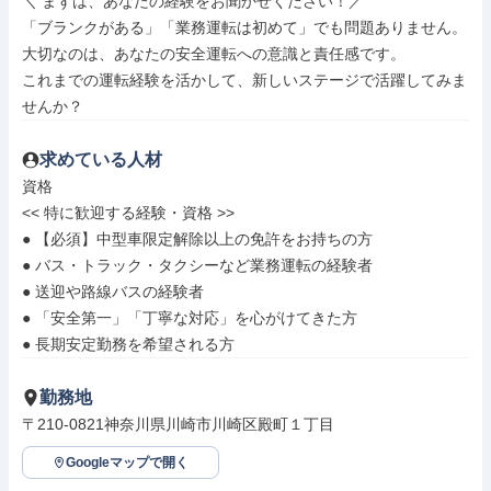
＼ まずは、あなたの経験をお聞かせください！／

「ブランクがある」「業務運転は初めて」でも問題ありません。

大切なのは、あなたの安全運転への意識と責任感です。

これまでの運転経験を活かして、新しいステージで活躍してみま
せんか？
求めている人材
資格

<< 特に歓迎する経験・資格 >>

● 【必須】中型車限定解除以上の免許をお持ちの方

● バス・トラック・タクシーなど業務運転の経験者

● 送迎や路線バスの経験者

● 「安全第一」「丁寧な対応」を心がけてきた方

● 長期安定勤務を希望される方
勤務地
〒210-0821神奈川県川崎市川崎区殿町１丁目
Googleマップで開く