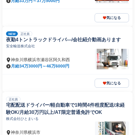
月給33万円～37万5000円
気になる
NEW
正社員
夜勤4トントラックドライバ―/会社紹介動画あります
安全輸送株式会社
神奈川県横浜市瀬谷区阿久和西
月給34万3000円～46万6000円
気になる
正社員
宅配配送ドライバー/軽自動車で1時間4件程度配送/未経
験OK/月給30万円以上/AT限定普通免許でOK
株式会社ひとまいる
神奈川県横浜市