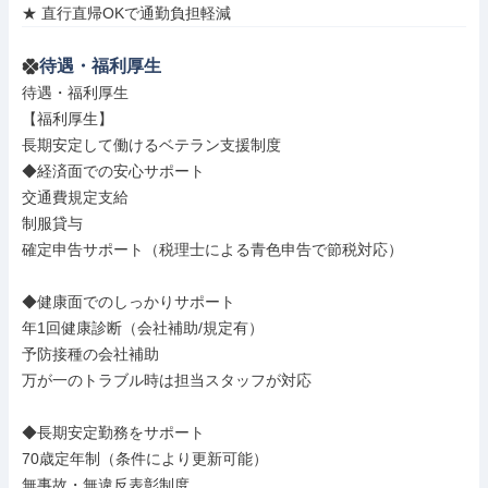
★ 直行直帰OKで通勤負担軽減
待遇・福利厚生
待遇・福利厚生

【福利厚生】

長期安定して働けるベテラン支援制度

◆経済面での安心サポート

交通費規定支給

制服貸与

確定申告サポート（税理士による青色申告で節税対応）

◆健康面でのしっかりサポート

年1回健康診断（会社補助/規定有）

予防接種の会社補助

万が一のトラブル時は担当スタッフが対応

◆長期安定勤務をサポート

70歳定年制（条件により更新可能）

無事故・無違反表彰制度
