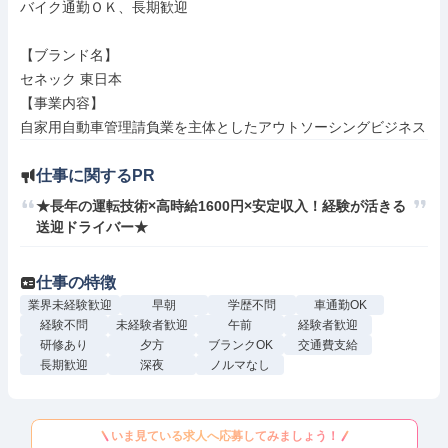
バイク通勤ＯＫ、長期歓迎

【ブランド名】

セネック 東日本

【事業内容】

自家用自動車管理請負業を主体としたアウトソーシングビジネス
仕事に関するPR
★長年の運転技術×高時給1600円×安定収入！経験が活きる
送迎ドライバー★
仕事の特徴
業界未経験歓迎
早朝
学歴不問
車通勤OK
経験不問
未経験者歓迎
午前
経験者歓迎
研修あり
夕方
ブランクOK
交通費支給
長期歓迎
深夜
ノルマなし
いま見ている求人へ応募してみましょう！