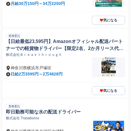
月給30万150円～34万2250円
気になる
業務委託
【日給最低23,595円】Amazonオフィシャル配送パート
ナーでの軽貨物ドライバー【限定2名、2か月リース代無
株式会社Ｂｒｅａｋｔｈｒｏｕｇｈ
料】
神奈川県横浜市戸塚区
日給2万3595円～2万4828円
気になる
業務委託
即日勤務可能な水の配送ドライバー
株式会社 Trasaburou