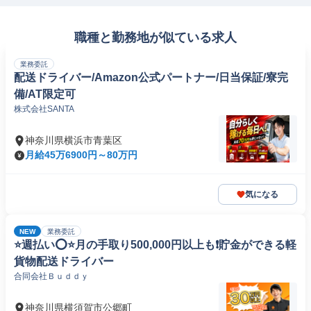
職種と勤務地が似ている求人
業務委託
配送ドライバー/Amazon公式パートナー/日当保証/寮完
備/AT限定可
株式会社SANTA
神奈川県横浜市青葉区
月給45万6900円～80万円
気になる
NEW
業務委託
⭐️週払い⭕️⭐️月の手取り500,000円以上も❗️貯金ができる軽
貨物配送ドライバー
合同会社Ｂｕｄｄｙ
神奈川県横須賀市公郷町