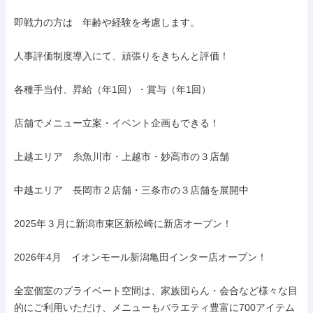
即戦力の方は　年齢や経験を考慮します。

人事評価制度導入にて、頑張りをきちんと評価！

各種手当付、昇給（年1回）・賞与（年1回）

店舗でメニュー立案・イベント企画もできる！

上越エリア　糸魚川市・上越市・妙高市の３店舗

中越エリア　長岡市２店舗・三条市の３店舗を展開中

2025年３月に新潟市東区新松崎に新店オープン！

2026年4月　イオンモール新潟亀田インター店オープン！

全室個室のプライベート空間は、家族団らん・会合など様々な目
的にご利用いただけ、メニューもバラエティ豊富に700アイテム