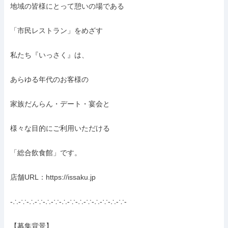
地域の皆様にとって憩いの場である

「市民レストラン」をめざす

私たち『いっさく』は、

あらゆる年代のお客様の

家族だんらん・デート・宴会と

様々な目的にご利用いただける

「総合飲食館」です。

店舗URL：https://issaku.jp

-∴-∵-∴-∵-∴-∵-∴-∵-∴-∵-∴-∵-∴-∵-

【募集背景】
