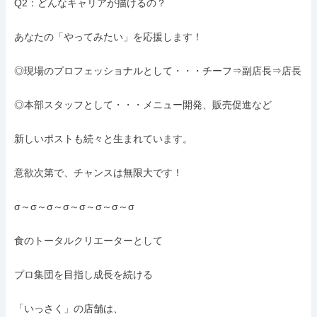
Q2：どんなキャリアが描けるの？

あなたの「やってみたい」を応援します！

◎現場のプロフェッショナルとして・・・チーフ⇒副店長⇒店長

◎本部スタッフとして・・・メニュー開発、販売促進など

新しいポストも続々と生まれています。

意欲次第で、チャンスは無限大です！

σ～σ～σ～σ～σ～σ～σ～σ

食のトータルクリエーターとして

プロ集団を目指し成長を続ける

「いっさく」の店舗は、
