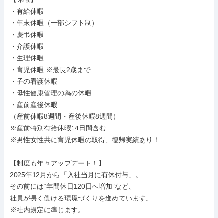
・有給休暇

・年末休暇（一部シフト制）

・慶弔休暇

・介護休暇

・生理休暇

・育児休暇 ※最長2歳まで

・子の看護休暇

・母性健康管理の為の休暇

・産前産後休暇

（産前休暇8週間・産後休暇8週間）

※産前特別有給休暇14日間含む

※男性女性共に育児休暇の取得、復帰実績あり！

【制度も年々アップデート！】

2025年12月から「入社当月に有休付与」。

その前には“年間休日120日へ増加”など、

社員が長く働ける環境づくりを進めています。

※社内規定に準じます。