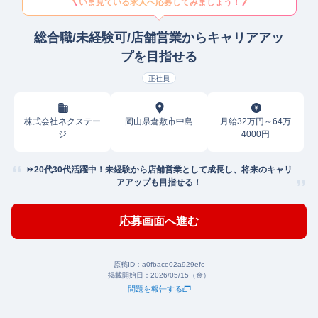
いま見ている求人へ応募してみましょう！
総合職/未経験可/店舗営業からキャリアアッ
プを目指せる
正社員
株式会社ネクステー
岡山県倉敷市中島
月給32万円～64万
ジ
4000円
⏩️20代30代活躍中！未経験から店舗営業として成長し、将来のキャリ
アアップも目指せる！
応募画面へ進む
原稿ID：
a0fbace02a929efc
掲載開始日：
2026/05/15（金）
問題を報告する