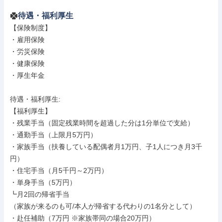
待遇・福利厚生
【保険制度】

・雇用保険

・労災保険

・健康保険

・厚生年金

待遇・福利厚生: 

【福利厚生】

・残業手当（固定残業時間を超過した分は1分単位で支給）

・通勤手当（上限月5万円）

・家族手当（扶養している配偶者月1万円、子1人につき月3千
円）

・住宅手当（月5千円～2万円）

・単身手当（5万円）

┗月2回の帰省手当

（家族が来るのも可/本人が帰省する代わりの1名分として）

・赴任補助（7万円 ※家族帯同の場合20万円）
