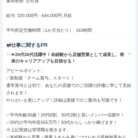
雇用形態: 正社員

給与: 320,000円 - 644,000円 月給

平均所定労働時間（1か月当たり）: 163時間
仕事に関するPR
⏩️20代30代活躍中！未経験から店舗営業として成長し、将
来のキャリアアップも目指せる！
アピールポイント: 

✅新制度「チーム賞与」スタート！

通常賞与とは別で、あなたの店舗でのご活躍の評価に準じて支給
されます！

やりがいも更にアップ！詳細は面接でのご案内も可能です！

✅平均年齢30歳！20代6割、30代3割と若いメンバー活躍中！

✅20代の平均年収555万円！20代からしっかり稼げます！

※上記実績は管理職を除きます。

✅未経験から営業・接客スキルを身につけられる研修制度あり
