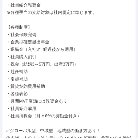
・社員紹介報奨金

※各種手当の支給対象は社内規定に準じます。

【各種制度】

・社会保険完備

・企業型確定拠出年金

・退職金（入社3年経過後から適用）

・社員購入割引

・祝金（結婚3～5万円、出産3万円）

・赴任補助

・引越補助

・賃貸契約費用補助

・各種表彰

・月間MVP店舗には報奨金あり

・社員紹介雇用

・社員持株会（月々6%の奨励金付き）

✅グローバル型、中域型、地域型の働き方あり！
