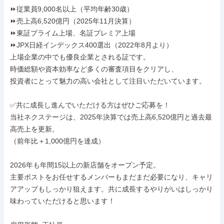
⏩️従業員9,000名以上（平均年齢30歳）

⏩️売上高6,520億円（2025年11月決算）

⏩️東証プライム上場、名証プレミア上場

⏩️JPX日経インデックス400選出（2022年8月より）

上場企業の中でも優良企業とされる証です。

時価総額や資本効率など多くの審査項目をクリアし、

投資者にとって魅力の高い会社として注目いただいています。

✅共に成長し進んでいただける方はぜひご応募を！

当社ネクステージは、2025年決算では売上高6,520億円と過去最
高売上を更新。

（前年比＋1,000億円を達成）

2026年も年間15以上の新店舗をオープン予定。

主要ポストをお任せするメンバーもまだまだ必要になり、キャリ
アアップもしっかり狙えます。共に成長するやりがいはしっかり
味わっていただけると思います！
